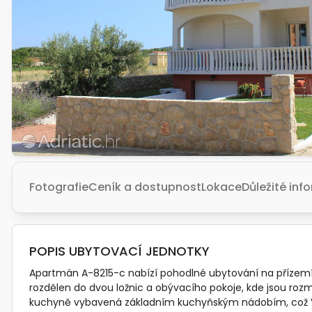
Fotografie
Ceník a dostupnost
Lokace
Důležité in
POPIS UBYTOVACÍ JEDNOTKY
Apartmán A-8215-c nabízí pohodlné ubytování na přízemí s 
rozdělen do dvou ložnic a obývacího pokoje, kde jsou roz
kuchyně vybavená základním kuchyňským nádobím, což Vám 