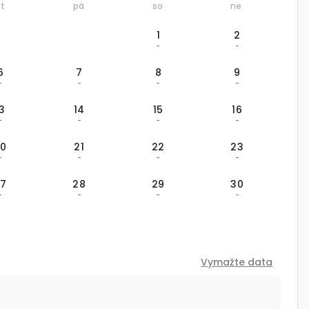
čt
pá
so
ne
1
2
-
-
6
7
8
9
-
-
-
-
13
14
15
16
-
-
-
-
20
21
22
23
-
-
-
-
27
28
29
30
-
-
-
-
Vymažte data