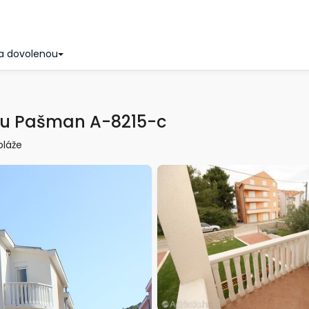
a dovolenou
ou Pašman A-8215-c
pláže