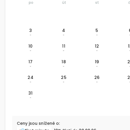
po
út
st
3
4
5
-
-
-
10
11
12
-
-
-
17
18
19
-
-
-
24
25
26
-
-
-
31
-
Ceny jsou snížené o: