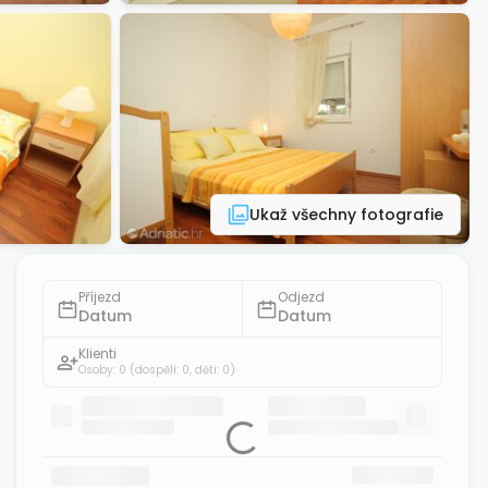
Ukaž všechny fotografie
Příjezd
Odjezd
Datum
Datum
Klienti
Osoby: 0
(dospělí: 0, děti: 0)