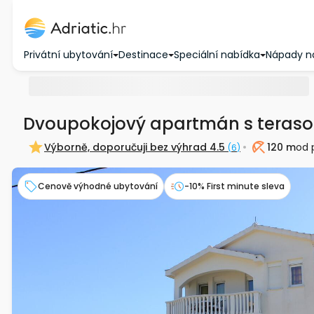
Privátní ubytování
Destinace
Speciální nabídka
Nápady n
Dvoupokojový apartmán s teras
Výborně, doporučuji bez výhrad
4.5
120 m
od 
(
6
)
Pláž
Cenově výhodné ubytování
-10% First minute sleva