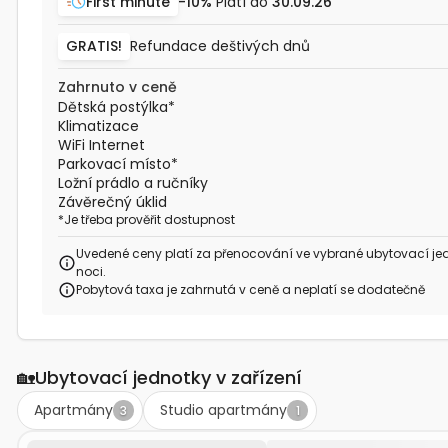
First minute
-10%
Platí do
30.09.26
GRATIS!
Refundace deštivých dnů
Zahrnuto v ceně
Dětská postýlka
*
Klimatizace
WiFi Internet
Parkovací místo
*
Ložní prádlo a ručníky
Závěrečný úklid
*
Je třeba prověřit dostupnost
Uvedené ceny platí za přenocování ve vybrané ubytovací je
noci.
Pobytová taxa je zahrnutá v ceně a neplatí se dodatečně
🏡
Ubytovací jednotky v zařízení
Apartmány
Studio apartmány
3
1