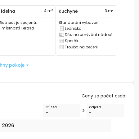
2
2
Jídelna
4 m
Kuchyně
3 m
Místnost je spojená
:
Standardní vybavení
S místností
Terasa
Lednička
Má lednici
Dřez na umývání nádobí
Má kuchyňský dřez
Sporák
Má sporák
Trouba na pečení
Má troubu na pečení
chny pokoje
Ceny za počet osob
:
Příjezd
Odjezd
-
-
n 2026