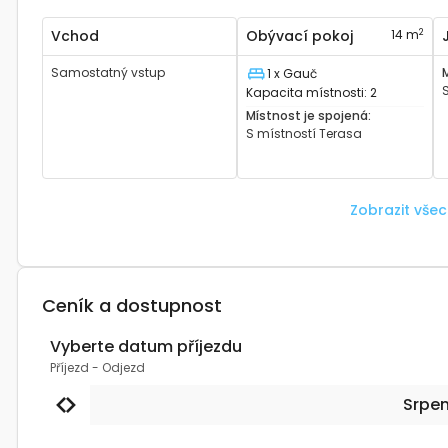
2
Vchod
Obývací pokoj
14 m
Samostatný vstup
1 x Gauč
Lůžko
Kapacita místnosti
:
2
Místnost je spojená
:
S místností
Terasa
Zobrazit vše
Ceník a dostupnost
Vyberte datum příjezdu
Příjezd
-
Odjezd
Srpe