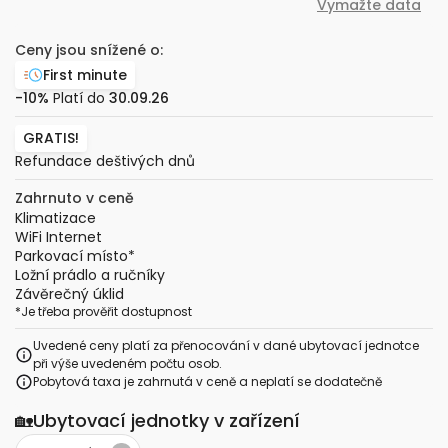
Vymažte data
Ceny jsou snížené o:
First minute
-10%
Platí do
30.09.26
GRATIS!
Refundace deštivých dnů
Zahrnuto v ceně
Klimatizace
WiFi Internet
Parkovací místo
*
Ložní prádlo a ručníky
Závěrečný úklid
*
Je třeba prověřit dostupnost
Uvedené ceny platí za přenocování v dané ubytovací jednotce
při výše uvedeném počtu osob.
Pobytová taxa je zahrnutá v ceně a neplatí se dodatečně
🏡
Ubytovací jednotky v zařízení