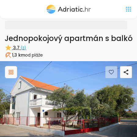
Jednopokojový apartmán s balkón
3.7
(
3
)
1,3 km
od pláže
Pláž
Previous
Nex