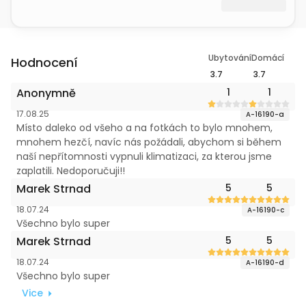
Ubytování
Domácí
Hodnocení
3.7
3.7
Anonymně
1
1
17.08.25
A-16190-a
Místo daleko od všeho a na fotkách to bylo mnohem,
mnohem hezčí, navíc nás požádali, abychom si během
naší nepřítomnosti vypnuli klimatizaci, za kterou jsme
zaplatili. Nedoporučuji!!
Marek Strnad
5
5
18.07.24
A-16190-c
Všechno bylo super
Marek Strnad
5
5
18.07.24
A-16190-d
Všechno bylo super
Vice