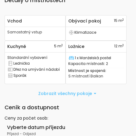
Detaily o místnostech
2
Vchod
Obývací pokoj
15 m
Samostatný vstup
Klimatizace
Má klimatizaci
2
2
Kuchyně
5 m
Ložnice
12 m
Standardní vybavení
1 x Manželská postel
Lůžko
Lednička
Kapacita místnosti
:
2
Má lednici
Dřez na umývání nádobí
Místnost je spojená
:
Má kuchyňský dřez
Sporák
S místností
Balkon
Má sporák
Zobrazit všechny pokoje
Ceník a dostupnost
Ceny za počet osob
:
Vyberte datum příjezdu
Příjezd
-
Odjezd