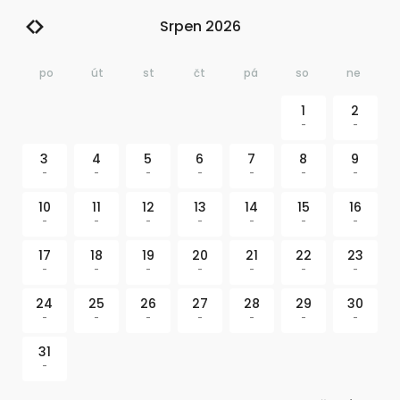
Srpen 2026
po
út
st
čt
pá
so
ne
1
2
-
-
3
4
5
6
7
8
9
-
-
-
-
-
-
-
10
11
12
13
14
15
16
-
-
-
-
-
-
-
17
18
19
20
21
22
23
-
-
-
-
-
-
-
24
25
26
27
28
29
30
-
-
-
-
-
-
-
31
-