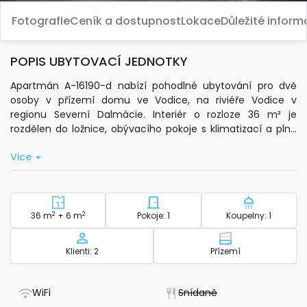
Fotografie
Ceník a dostupnost
Lokace
Důležité infor
POPIS UBYTOVACÍ JEDNOTKY
Apartmán A-16190-d nabízí pohodlné ubytování pro dvě
osoby v přízemí domu ve Vodice, na riviéře Vodice v
regionu Severní Dalmácie. Interiér o rozloze 36 m² je
rozdělen do ložnice, obývacího pokoje s klimatizací a plně
vybavené kuchyně se základním kuchyňským nádobím. K
Vice
dispozici je také balkon o velikosti 6 m², kde si můžete
odpočinout.
Hosté mají k dispozici standardní Wi-Fi připojení, televizi,
ložní prádlo, toaletní potřeby a ručníky do koupelny.
2
Plocha - ubytování
2
Počet ložnic - ubytování
Počet koup
36 m
+ 6 m
Pokoje: 1
Koupelny: 1
Součástí objektu je venkovní prostor o rozloze 300 m², kde
najdete pevný gril pro přípravu jídel pod širým nebem.
Kapacita
Patro - ubytov
Klienti: 2
Přízemí
Parkování je zajištěno na soukromém parkovišti zdarma.
Apartmán je snadno dostupný autem. Moře je vzdáleno
- Má WiFi
- Nedostupné
WiFi
Snídaně
850 m, oblázková pláž 1,3 km a do centra Vodice je to 1 km.