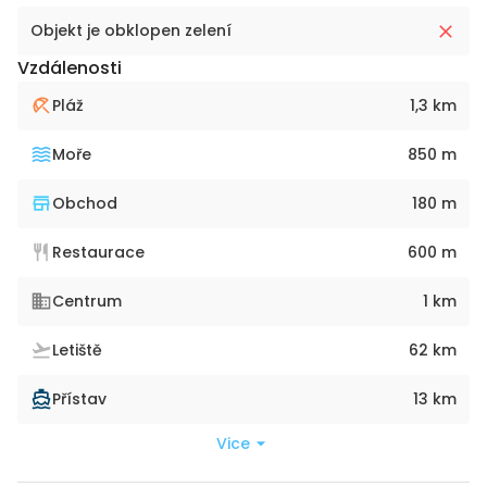
Objekt je obklopen zelení
Vzdálenosti
Pláž
1,3 km
Moře
850 m
Obchod
180 m
Restaurace
600 m
Centrum
1 km
Letiště
62 km
Přístav
13 km
Vice