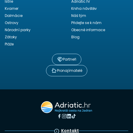
Istrie
Adriatic.hr
Kvarner
Kniha návštěv
Dalmácie
Náš tým
Ostrovy
Přidejte se k nám
Národní parky
Obecné informace
Zátoky
Blog
Pláže
Partneři
Pronajímatelé
Kontakt