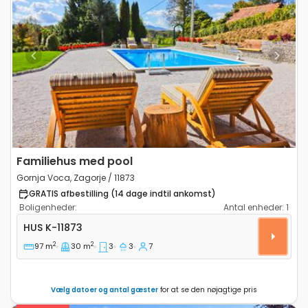
Previous
Next
Familiehus med pool
Gornja Voca, Zagorje / 11873
GRATIS afbestilling (14 dage indtil ankomst)
Boligenheder:
Antal enheder:
1
Treværelses hus Gornja Voca, Zagorje K-11873
HUS
K-11873
2
2
97 m
30 m
3
3
7
Vælg datoer og antal gæster
for at se den nøjagtige pris