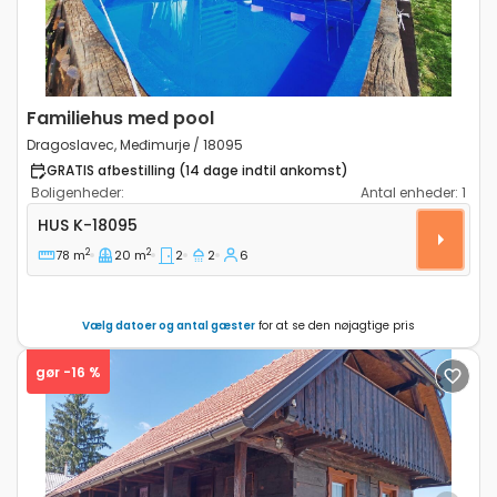
Familiehus med pool
Dragoslavec, Međimurje / 18095
GRATIS afbestilling (14 dage indtil ankomst)
Boligenheder:
Antal enheder:
1
Toværelses hus Dragoslavec, Međimurje K-18095
HUS
K-18095
2
2
78 m
20 m
2
2
6
Vælg datoer og antal gæster
for at se den nøjagtige pris
gør -16 %