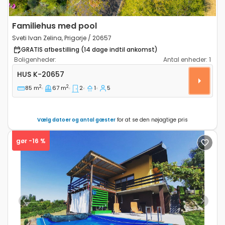
Familiehus med pool
Sveti Ivan Zelina, Prigorje / 20657
GRATIS afbestilling (14 dage indtil ankomst)
Boligenheder:
Antal enheder:
1
Toværelses hus Sveti Ivan Zelina, Prigorje K-20657
HUS
K-20657
2
2
85 m
67 m
2
1
5
Vælg datoer og antal gæster
for at se den nøjagtige pris
gør -16 %
Previous
Next