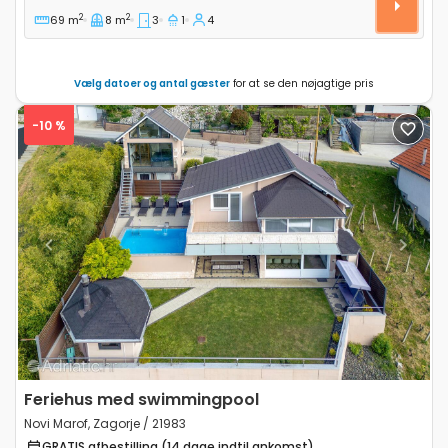
2
2
69 m
8 m
3
1
4
Vælg datoer og antal gæster
for at se den nøjagtige pris
-10 %
Previous
Next
Feriehus med swimmingpool
Novi Marof, Zagorje / 21983
GRATIS afbestilling (14 dage indtil ankomst)