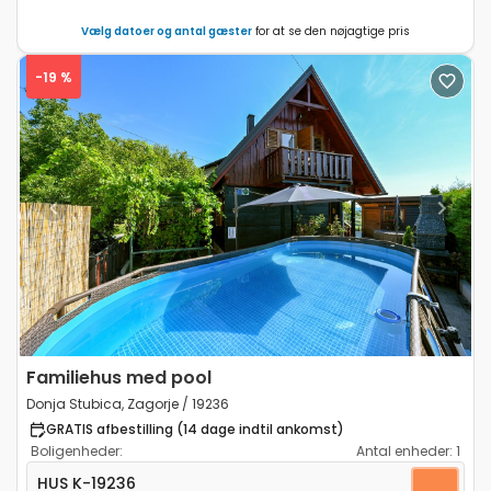
Vælg datoer og antal gæster
for at se den nøjagtige pris
-19 %
Previous
Next
Familiehus med pool
Donja Stubica, Zagorje / 19236
GRATIS afbestilling (14 dage indtil ankomst)
Boligenheder:
Antal enheder:
1
Treværelses hus Donja Stubica, Zagorje K-19236
HUS
K-19236