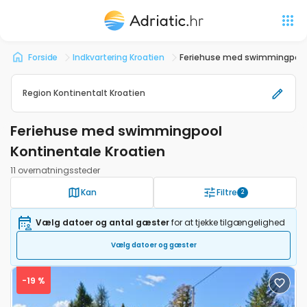
Forside
Indkvartering Kroatien
Feriehuse med swimmingpool 
Region Kontinentalt Kroatien
Feriehuse med swimmingpool
Kontinentale Kroatien
11 overnatningssteder
Kan
Filtre
2
Vælg datoer og antal gæster
for at tjekke tilgængelighed
Vælg datoer og gæster
-19 %