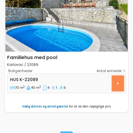
Previous
Next
Familiehus med pool
Karlovac / 22089
Boligenheder:
Antal enheder:
1
Fire-værelses hus Karlovac K-22089
HUS
K-22089
2
2
70 m
40 m
4
1
6
Vælg datoer og antal gæster
for at se den nøjagtige pris