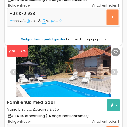
Boligenheder:
Antal enheder:
1
Treværelses hus Novi Marof, Zagorje K-21983
HUS
K-21983
2
2
133 m
26 m
3
3
8
Vælg datoer og antal gæster
for at se den nøjagtige pris
gør -16 %
Previous
Next
Familiehus med pool
5
Marija Bistrica, Zagorje / 21735
GRATIS afbestilling (14 dage indtil ankomst)
Boligenheder:
Antal enheder:
1