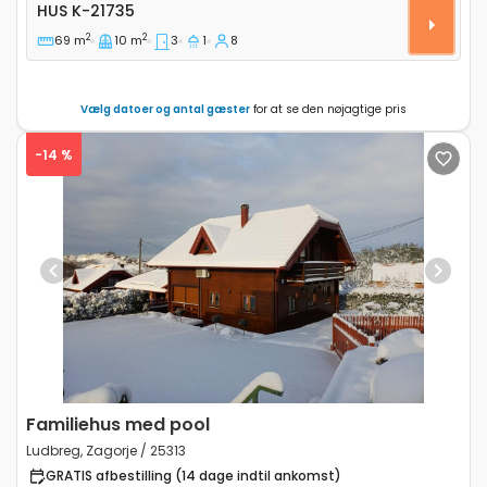
Treværelses hus Marija Bistrica, Zagorje K-21735
HUS
K-21735
2
2
69 m
10 m
3
1
8
Vælg datoer og antal gæster
for at se den nøjagtige pris
-14 %
Previous
Next
Familiehus med pool
Ludbreg, Zagorje / 25313
GRATIS afbestilling (14 dage indtil ankomst)