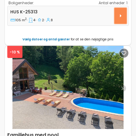
Boligenheder:
Antal enheder:
1
Fire-værelses hus Ludbreg, Zagorje K-25313
HUS
K-25313
2
105 m
4
2
8
Vælg datoer og antal gæster
for at se den nøjagtige pris
-10 %
Previous
Next
Familiehus med pool