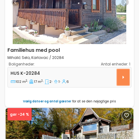
Previous
Next
Familiehus med pool
Mihalić Selo, Karlovac / 20284
Boligenheder:
Antal enheder:
1
Toværelses hus Mihalić Selo, Karlovac K-20284
HUS
K-20284
2
2
102 m
17 m
2
1
6
Vælg datoer og antal gæster
for at se den nøjagtige pris
gør -24 %