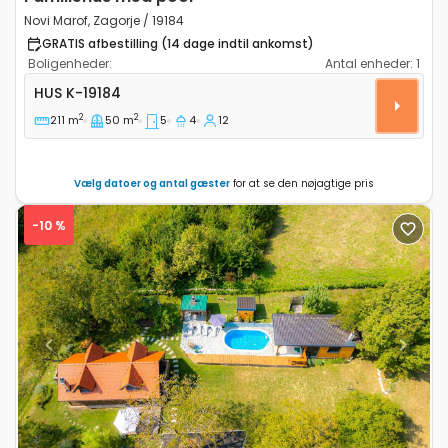
Novi Marof, Zagorje / 19184
GRATIS afbestilling (14 dage indtil ankomst)
Boligenheder:
Antal enheder:
1
Komfortabelt hus Novi Marof, Zagorje K-19184
HUS
K-19184
2
2
211 m
50 m
5
4
12
Vælg datoer og antal gæster
for at se den nøjagtige pris
-10 %
Previous
Next