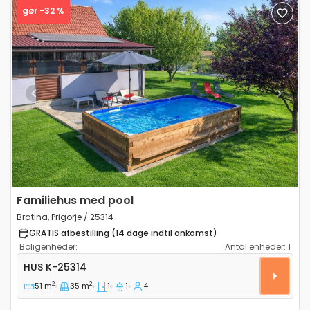
gør -32 %
Previous
Next
Familiehus med pool
Bratina, Prigorje / 25314
GRATIS afbestilling (14 dage indtil ankomst)
Boligenheder:
Antal enheder:
1
Et værelses hus Bratina, Prigorje K-25314
HUS
K-25314
2
2
51 m
35 m
1
1
4