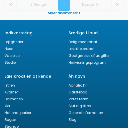
Forrige
1
Næste
Sider tilsammen
:
1
Indkvartering
Særlige tilbud
Lejligheder
Bolig med rabat
Huse
Loyalitetsrabat
Vaerelser
Godtgørelse af udgifter
Studier
Henvisningsprogram
Lær Kroatien at kende
Åh navn
Istrien
Adriatic.hr
Kvarner
Gæstebog
Dalmatien
Vores team
Øer
Slut dig til os
National parker
Generel information
Bugter
Blog
Strande