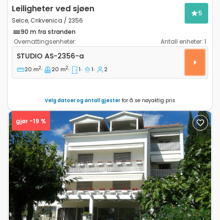
Leiligheter ved sjøen
5
Selce, Crikvenica / 2356
90 m fra stranden
Overnattingsenheter:
Antall enheter:
1
Leilighet studio Selce, Crikvenica AS-2356-a
STUDIO
AS-2356-a
2
2
20 m
20 m
1
1
2
Velg datoer og antall gjester
for å se nøyaktig pris
gjør -19 %
Previous
Next