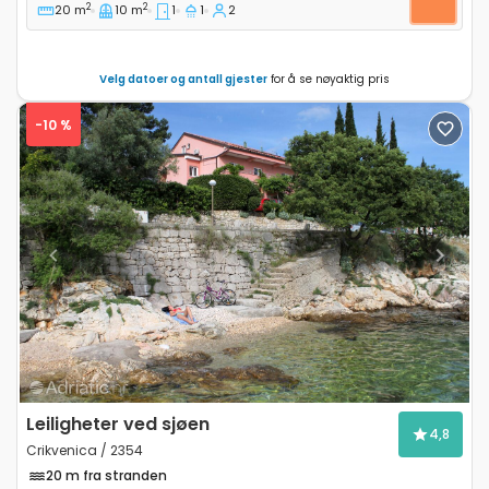
2
2
20 m
10 m
1
1
2
Velg datoer og antall gjester
for å se nøyaktig pris
-10 %
Previous
Next
Leiligheter ved sjøen
4,8
Crikvenica / 2354
20 m fra stranden