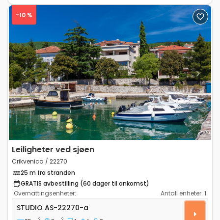
-10 %
Previous
Next
Leiligheter ved sjøen
Crikvenica / 22270
25 m fra stranden
GRATIS avbestilling (60 dager til ankomst)
Overnattingsenheter:
Antall enheter:
1
Leilighet studio Crikvenica AS-22270-a
STUDIO
AS-22270-a
2
2