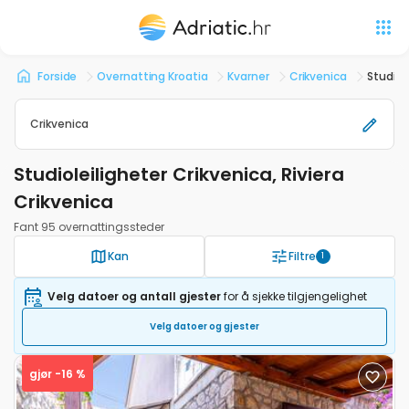
Forside
Overnatting Kroatia
Kvarner
Crikvenica
Studiol
Crikvenica
Studioleiligheter Crikvenica, Riviera
Crikvenica
Fant 95 overnattingssteder
Kan
Filtre
1
Velg datoer og antall gjester
for å sjekke tilgjengelighet
Velg datoer og gjester
gjør -16 %