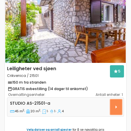
Previous
Next
Leiligheter ved sjøen
5
Crikvenica / 21501
150 m fra stranden
GRATIS avbestilling (14 dager til ankomst)
Overnattingsenheter:
Antall enheter:
1
Leilighet studio Crikvenica AS-21501-a
STUDIO
AS-21501-a
2
2
45 m
20 m
1
1
4
Velg datoer og antall gjester
for å se nøyaktig pris