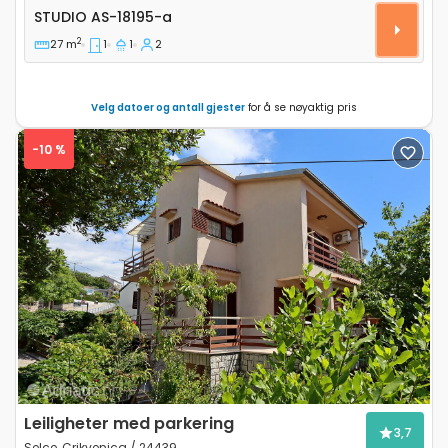
Leilighet studio Selce, Crikvenica AS-18195-a
STUDIO
AS-18195-a
2
27 m
1
1
2
Velg datoer og antall gjester
for å se nøyaktig pris
-10 %
Previous
Next
Leiligheter med parkering
3,7
Selce, Crikvenica / 24439