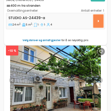
400 m fra stranden
Overnattingsenheter:
Antall enheter:
1
Leilighet studio Selce, Crikvenica AS-24439-a
STUDIO
AS-24439-a
2
2
24 m
5 m
1
1
4
Velg datoer og antall gjester
for å se nøyaktig pris
-10 %
Previous
Next