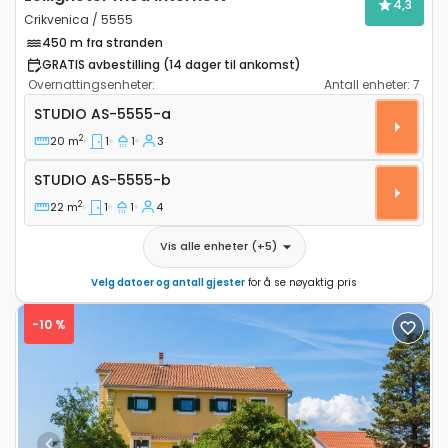
4,3
Crikvenica / 5555
450 m fra stranden
GRATIS avbestilling (14 dager til ankomst)
Overnattingsenheter:
Antall enheter:
7
Leilighet studio Crikvenica AS-5555-a
STUDIO
AS-5555-a
2
20 m
1
1
3
Studio AS-5555-b
STUDIO
AS-5555-b
2
22 m
1
1
4
Vis alle enheter
(+
5
)
Velg datoer og antall gjester
for å se nøyaktig pris
-10 %