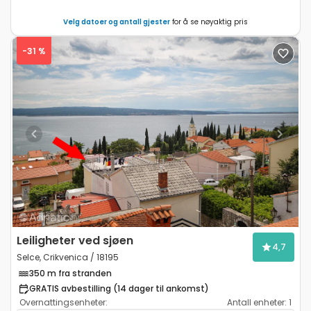
Velg datoer og antall gjester
for å se nøyaktig pris
-31 %
Previous
Next
Leiligheter ved sjøen
4,7
Selce, Crikvenica / 18195
350 m fra stranden
GRATIS avbestilling (14 dager til ankomst)
Overnattingsenheter:
Antall enheter:
1