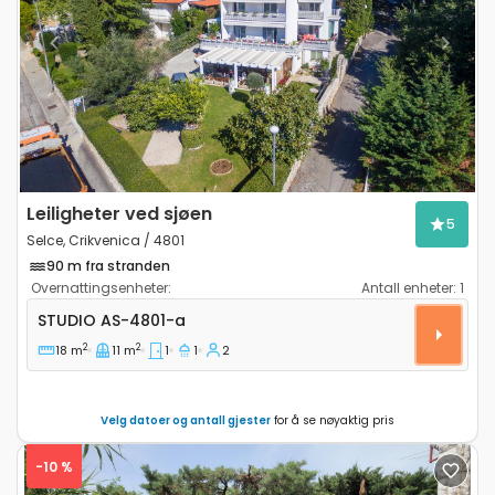
Previous
Next
Leiligheter ved sjøen
5
Selce, Crikvenica / 4801
90 m fra stranden
Overnattingsenheter:
Antall enheter:
1
Leilighet studio Selce, Crikvenica AS-4801-a
STUDIO
AS-4801-a
2
2
18 m
11 m
1
1
2
Velg datoer og antall gjester
for å se nøyaktig pris
-10 %