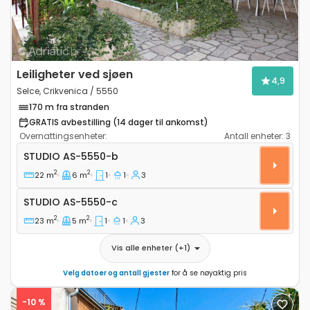
Leiligheter ved sjøen
4,9
Selce, Crikvenica / 5550
170 m fra stranden
GRATIS avbestilling (14 dager til ankomst)
Overnattingsenheter:
Antall enheter:
3
Leilighet studio Selce, Crikvenica AS-5550-b
STUDIO
AS-5550-b
2
2
22 m
6 m
1
1
3
Studio AS-5550-c
STUDIO
AS-5550-c
2
2
23 m
5 m
1
1
3
Vis alle enheter
(+
1
)
Velg datoer og antall gjester
for å se nøyaktig pris
-10 %