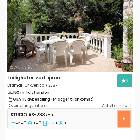
Previous
Next
Leiligheter ved sjøen
5
Dramalj, Crikvenica / 2387
150 m fra stranden
GRATIS avbestilling (14 dager til ankomst)
Overnattingsenheter:
Antall enheter:
1
Leilighet studio Dramalj (Crikvenica) AS-2387-a
STUDIO
AS-2387-a
2
2
42 m
11 m
1
1
3