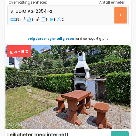
Overnattingsenheter:
Antall enheter:
1
Leilighet studio Crikvenica AS-2354-a
STUDIO
AS-2354-a
2
2
25 m
9 m
1
1
2
Velg datoer og antall gjester
for å se nøyaktig pris
gjør -16 %
Previous
Next
Leiligheter med internett