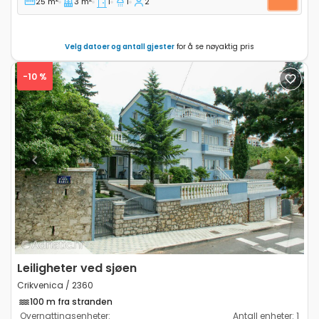
25 m
3 m
1
1
2
Velg datoer og antall gjester
for å se nøyaktig pris
-10 %
Previous
Next
Leiligheter ved sjøen
Crikvenica / 2360
100 m fra stranden
Overnattingsenheter:
Antall enheter:
1