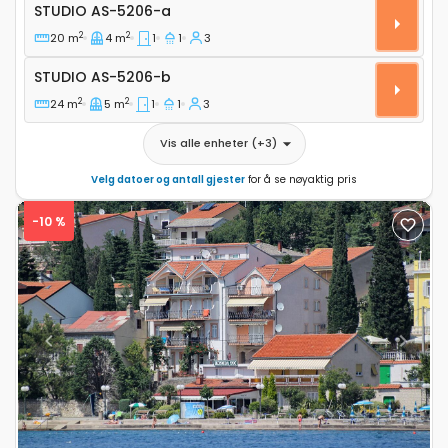
Leilighet studio Selce, Crikvenica AS-5206-a
STUDIO
AS-5206-a
2
2
20 m
4 m
1
1
3
Studio AS-5206-b
STUDIO
AS-5206-b
2
2
24 m
5 m
1
1
3
Vis alle enheter
(+
3
)
Velg datoer og antall gjester
for å se nøyaktig pris
-10 %
Previous
Next