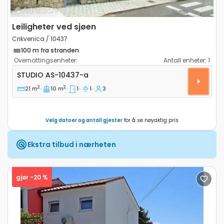
Leiligheter ved sjøen
Crikvenica / 10437
100 m fra stranden
Overnattingsenheter:
Antall enheter:
1
Leilighet studio Crikvenica AS-10437-a
STUDIO
AS-10437-a
2
2
21 m
10 m
1
1
3
Velg datoer og antall gjester
for å se nøyaktig pris
Ekstra tilbud i nærheten
gjør -20 %