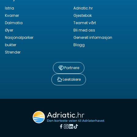
Istria
Adriatic.hr
Kvarner
Gjestebok
Dalmatia
Teamet vårt
Øyer
Bli med oss
Nasjonalparker
Generell informasjon
bukter
Blogg
Strender
Partnere
Leietakere