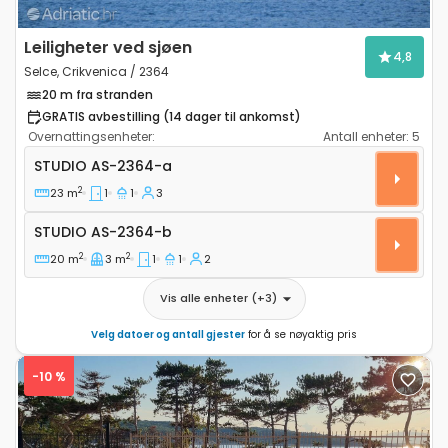
Leiligheter ved sjøen
4,8
Selce, Crikvenica / 2364
20 m fra stranden
GRATIS avbestilling (14 dager til ankomst)
Overnattingsenheter:
Antall enheter:
5
Leilighet studio Selce, Crikvenica AS-2364-a
STUDIO
AS-2364-a
2
23 m
1
1
3
Studio AS-2364-b
STUDIO
AS-2364-b
2
2
20 m
3 m
1
1
2
Vis alle enheter
(+
3
)
Velg datoer og antall gjester
for å se nøyaktig pris
-10 %