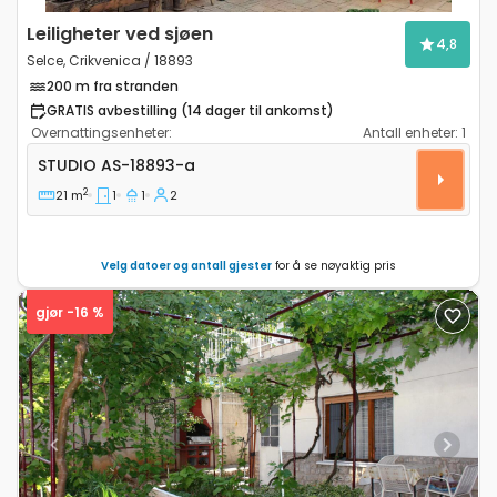
Leiligheter ved sjøen
4,8
Selce, Crikvenica / 18893
200 m fra stranden
GRATIS avbestilling (14 dager til ankomst)
Overnattingsenheter:
Antall enheter:
1
Leilighet studio Selce, Crikvenica AS-18893-a
STUDIO
AS-18893-a
2
21 m
1
1
2
Velg datoer og antall gjester
for å se nøyaktig pris
gjør -16 %
Previous
Next