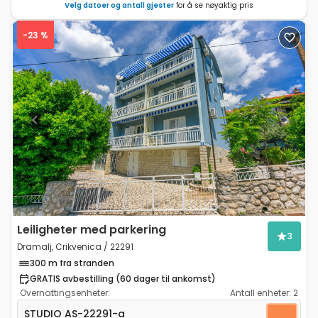
Velg datoer og antall gjester
for å se nøyaktig pris
-23 %
Previous
Next
Leiligheter med parkering
3
Dramalj, Crikvenica / 22291
300 m fra stranden
GRATIS avbestilling (60 dager til ankomst)
Overnattingsenheter:
Antall enheter:
2
Leilighet studio Dramalj (Crikvenica) AS-22291-a
STUDIO
AS-22291-a