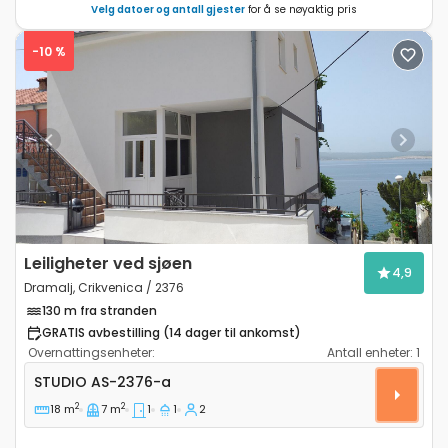
Velg datoer og antall gjester
for å se nøyaktig pris
-10 %
Previous
Next
Leiligheter ved sjøen
4,9
Dramalj, Crikvenica / 2376
130 m fra stranden
GRATIS avbestilling (14 dager til ankomst)
Overnattingsenheter:
Antall enheter:
1
Leilighet studio Dramalj (Crikvenica) AS-2376-a
STUDIO
AS-2376-a
2
2
18 m
7 m
1
1
2