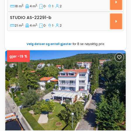
2
2
18 m
4 m
0
1
2
Studio AS-22291-b
STUDIO
AS-22291-b
2
2
21 m
4 m
0
1
2
Velg datoer og antall gjester
for å se nøyaktig pris
gjør -19 %
Previous
Next