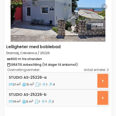
Previous
Next
Leiligheter med boblebad
Dramalj, Crikvenica / 25226
600 m fra stranden
GRATIS avbestilling (14 dager til ankomst)
Overnattingsenheter:
Antall enheter:
2
Leilighet studio Dramalj (Crikvenica) AS-25226-a
STUDIO
AS-25226-a
2
2
21 m
15 m
1
1
4
Studio AS-25226-b
STUDIO
AS-25226-b
2
2
14 m
6 m
1
1
3