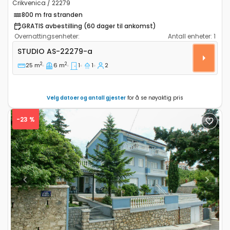
Crikvenica / 22279
800 m fra stranden
GRATIS avbestilling (60 dager til ankomst)
Overnattingsenheter:
Antall enheter:
1
Leilighet studio Crikvenica AS-22279-a
STUDIO
AS-22279-a
2
2
25 m
6 m
1
1
2
Velg datoer og antall gjester
for å se nøyaktig pris
-23 %
Previous
Next