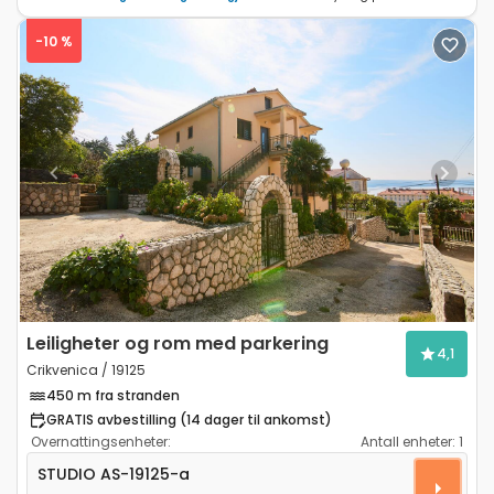
-10 %
Previous
Next
Leiligheter og rom med parkering
4,1
Crikvenica / 19125
450 m fra stranden
GRATIS avbestilling (14 dager til ankomst)
Overnattingsenheter:
Antall enheter:
1
Leilighet studio Crikvenica AS-19125-a
STUDIO
AS-19125-a