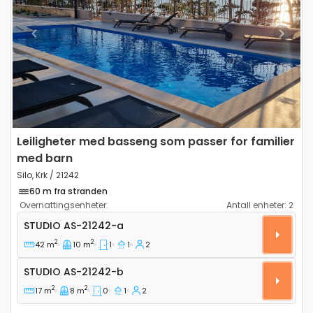
Previous
Next
Leiligheter med basseng som passer for familier
med barn
Silo, Krk / 21242
60 m fra stranden
Overnattingsenheter:
Antall enheter:
2
Leilighet studio Silo, Krk AS-21242-a
STUDIO
AS-21242-a
2
2
42 m
10 m
1
1
2
Studio AS-21242-b
STUDIO
AS-21242-b
2
2
17 m
8 m
0
1
2