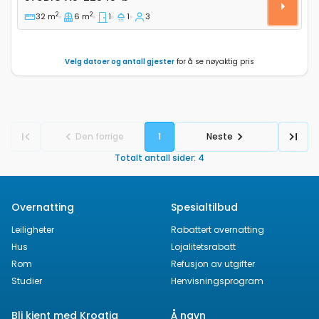
2
2
32 m
6 m
1
1
3
Velg datoer og antall gjester
for å se nøyaktig pris
Den forrige
1
Neste
Totalt antall sider
:
4
Overnatting
Spesialtilbud
Leiligheter
Rabattert overnatting
Hus
Lojalitetsrabatt
Rom
Refusjon av utgifter
Studier
Henvisningsprogram
Bli kjent med Kroatia
Å navn