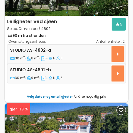
Leiligheter ved sjøen
5
Selce, Crikvenica / 4802
90 m fra stranden
Overnattingsenheter:
Antall enheter:
2
Leilighet studio Selce, Crikvenica AS-4802-a
STUDIO
AS-4802-a
2
2
30 m
8 m
1
1
3
Studio AS-4802-b
STUDIO
AS-4802-b
2
2
30 m
9 m
1
1
3
Velg datoer og antall gjester
for å se nøyaktig pris
gjør -19 %