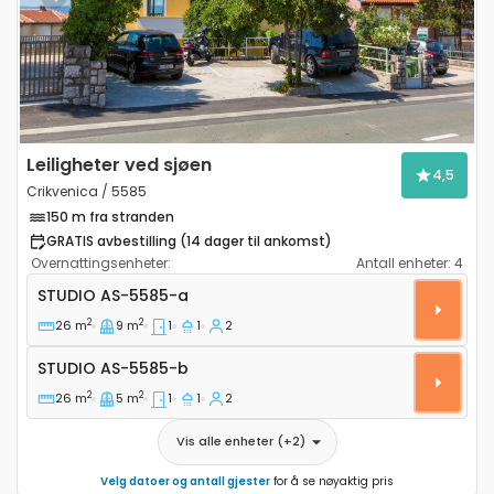
Previous
Next
Leiligheter ved sjøen
4,5
Crikvenica / 5585
150 m fra stranden
GRATIS avbestilling (14 dager til ankomst)
Overnattingsenheter:
Antall enheter:
4
Leilighet studio Crikvenica AS-5585-a
STUDIO
AS-5585-a
2
2
26 m
9 m
1
1
2
Studio AS-5585-b
STUDIO
AS-5585-b
2
2
26 m
5 m
1
1
2
Vis alle enheter
(+
2
)
Velg datoer og antall gjester
for å se nøyaktig pris