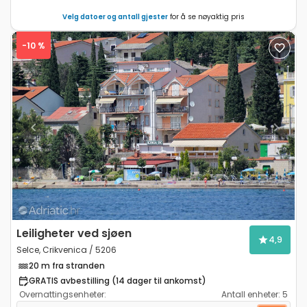
Velg datoer og antall gjester
for å se nøyaktig pris
-10 %
Previous
Next
Leiligheter ved sjøen
4,9
Selce, Crikvenica / 5206
20 m fra stranden
GRATIS avbestilling (14 dager til ankomst)
Overnattingsenheter:
Antall enheter:
5