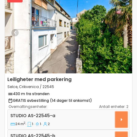
Previous
Next
Leiligheter med parkering
Selce, Crikvenica / 22545
430 m fra stranden
GRATIS avbestilling (14 dager til ankomst)
Overnattingsenheter:
Antall enheter:
2
Leilighet studio Selce, Crikvenica AS-22545-a
STUDIO
AS-22545-a
2
24 m
1
1
2
Studio AS-22545-b
STUDIO
AS-22545-b