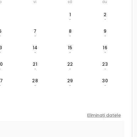
jo
vi
sâ
du
1
2
-
-
6
7
8
9
-
-
-
-
13
14
15
16
-
-
-
-
20
21
22
23
-
-
-
-
27
28
29
30
-
-
-
-
Eliminați datele