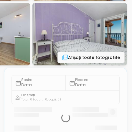
Afișați toate fotografiile
Sosire
Plecare
Data
Data
Oaspeţi
Total: 0
(adulți: 0, copii: 0)