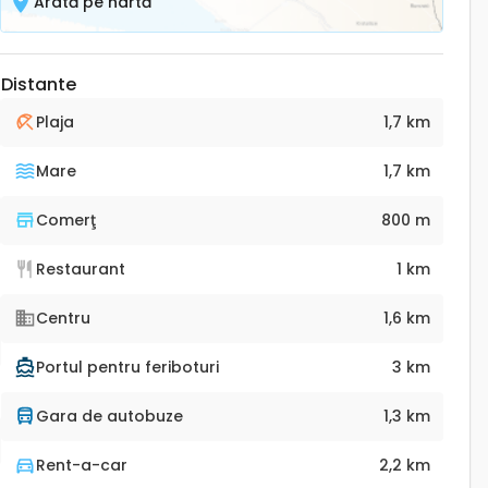
Arată pe hartă
Distante
Plaja
1,7 km
Mare
1,7 km
Comerţ
800 m
Restaurant
1 km
Centru
1,6 km
Portul pentru feriboturi
3 km
Gara de autobuze
1,3 km
Rent-a-car
2,2 km