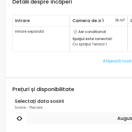
Detalii despre încăperi
2
Intrare
Camera de zi 1
16 m
Intrare separată
Aer conditionat
Are aer condiționat
Spaţiul este conectat
:
Cu spaţiul
Terasa 1
Afișează toa
Prețuri și disponibilitate
Selectați data sosirii
Sosire
-
Plecare
Augus