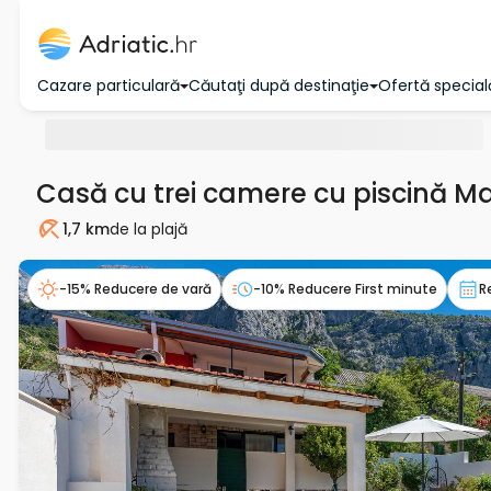
Cazare particulară
Căutaţi după destinaţie
Ofertă special
Casă cu trei camere cu piscină M
1,7 km
de la plajă
Plaja
-15% Reducere de vară
-10% Reducere First minute
R