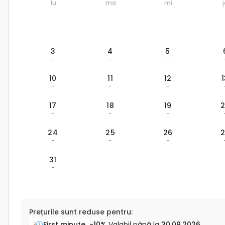
lu
ma
mi
3
4
5
-
-
-
10
11
12
-
-
-
17
18
19
-
-
-
24
25
26
-
-
-
31
-
Prețurile sunt reduse pentru:
First minute
-10%
Valabil până la
30.09.2026