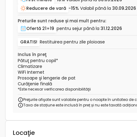
Reducere de vară
-15%
Valabil până la
30.09.2026
Preturile sunt reduse și mai mult pentru:
Ofertă 21=19
pentru sejur până la
31.12.2026
GRATIS!
Restituirea pentru zile ploioase
Inclus în preţ
Pătuţ pentru copil
*
Climatizare
WiFi Internet
Prosoape şi lengerie de pat
Curăţenie finală
*
Este necesar verificarea disponibilităţii
Preţurile afişate sunt valabile pentru o noapte în unitatea 
Taxa de stațiune este inclusă în preț și nu este taxată adițion
Locaţie