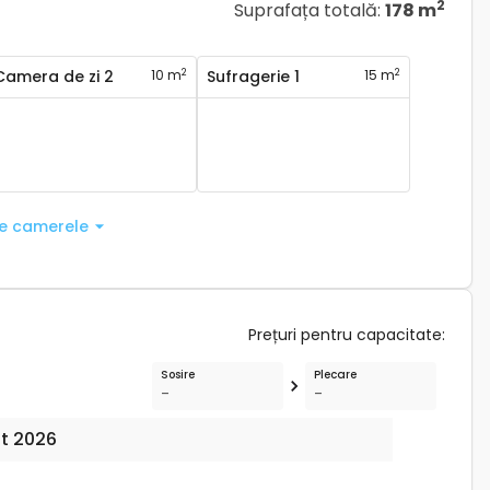
2
Suprafața totală
:
178 m
2
2
Camera de zi 2
10 m
Sufragerie 1
15 m
te camerele
Prețuri pentru capacitate
:
Sosire
Plecare
-
-
t 2026