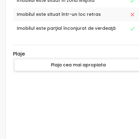
Imobilul este situat în zonă liniştită
Imobilul este situat într-un loc retras
Imobilul este parţial înconjurat de verdeaţă
Plaje
Plaja cea mai apropiata