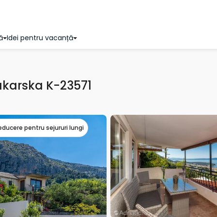
ă
Idei pentru vacanță
akarska K-23571
educere pentru sejururi lungi