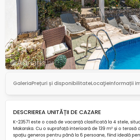
Galeria
Prețuri și disponibilitate
Locaţie
Informații 
DESCRIEREA UNITĂȚII DE CAZARE
K-23571 este o casă de vacanță clasificată la 4 stele, situ
Makarska. Cu o suprafață interioară de 139 m² și o terasă
spațiu generos pentru până la 6 persoane, fiind ideală pent