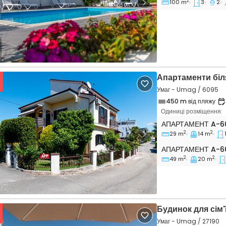
2
100 m
3
2
vious
Next
Апартаменти біл
Умаг - Umag / 6095
450 m від пляжу
Одиниці розміщення:
Однокімнатні апа
АПАРТАМЕНТ
A-6
2
2
29 m
14 m
vious
Next
Апартамент A-60
АПАРТАМЕНТ
A-6
2
2
49 m
20 m
Будинок для сім'
Умаг - Umag / 27190