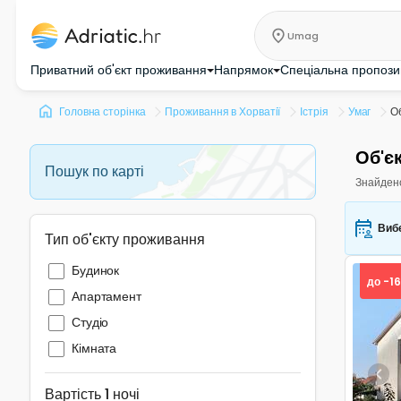
Umag
Приватний об'єкт проживання
Напрямок
Спеціальна пропози
Головна сторінка
Проживання в Хорватії
Істрія
Умаг
О
Об'є
Пошук по карті
Знайден
Вибе
Тип об'єкту проживання
Будинок
до -1
Апартамент
Студіо
Кімната
Pre
Вартість 1 ночі