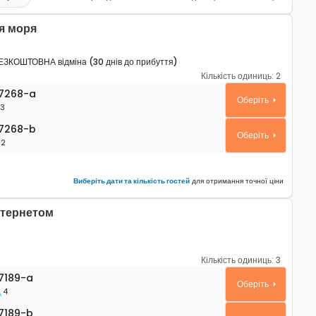
я моря
ЕЗКОШТОВНА відміна (30 днів до прибуття)
Кількість одиниць:
2
ртаменти Умаг - Umag A-27268-a
7268-a
Оберіть
3
268-b
7268-b
Оберіть
2
Виберіть дати та кількість гостей
для отримання точної ціни
нтернетом
Кількість одиниць:
3
таменти Умаг - Umag A-27189-a
7189-a
Оберіть
4
189-b
7189-b