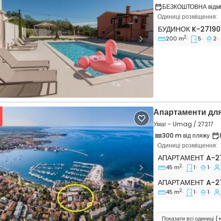
БЕЗКОШТОВНА відмін
Одиниці розміщення:
Комфортабельний 
БУДИНОК
K-27190
2
200 m
5
2
vious
Next
Апартаменти для
Умаг - Umag / 27217
300 m від пляжу
Одиниці розміщення:
Однокімнатні апа
АПАРТАМЕНТ
A-2
2
45 m
1
1
vious
Next
Апартамент A-27
АПАРТАМЕНТ
A-2
2
45 m
1
1
Показати всі одиниці
(