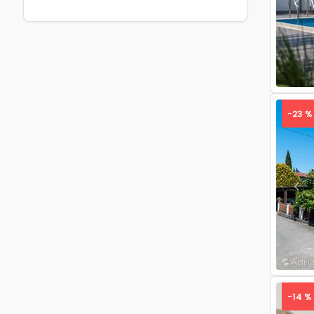
Pre
-23 %
Pre
-14 %