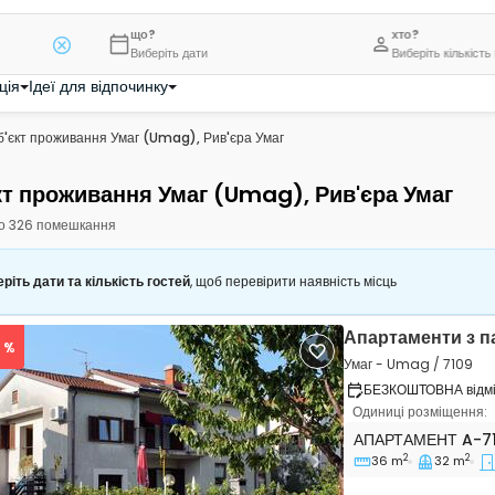
що?
хто?
Виберіть дати
Виберіть кількість
ція
Ідеї для відпочинку
б'єкт проживання Умаг (Umag), Рив'єра Умаг
кт проживання Умаг (Umag), Рив'єра Умаг
о 326 помешкання
ріть дати та кількість гостей
, щоб перевірити наявність місць
Апартаменти з 
6 %
Умаг - Umag / 7109
БЕЗКОШТОВНА відмін
Одиниці розміщення:
Двокімнатні апар
АПАРТАМЕНТ
A-7
2
2
36 m
32 m
vious
Next