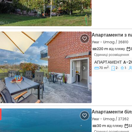
Апартаменти з 
Умаг - Umag / 26810
220 m від пляжу
Одиниці розміщення:
Двокімнатні апар
АПАРТАМЕНТ
A-2
2
70 m
2
1
vious
Next
Апартаменти біл
Умаг - Umag / 27262
30 m від пляжу
Б
Одиниці розміщення: