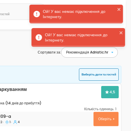
 гостей
Українська
Увійти
Сортувати за:
Виберіть дати та гостей
паркуванням
4,5
а (14 днів до прибуття)
Кількість одиниць:
1
таменти Умаг - Umag A-7109-a
109-a
Оберіть
2
1
4