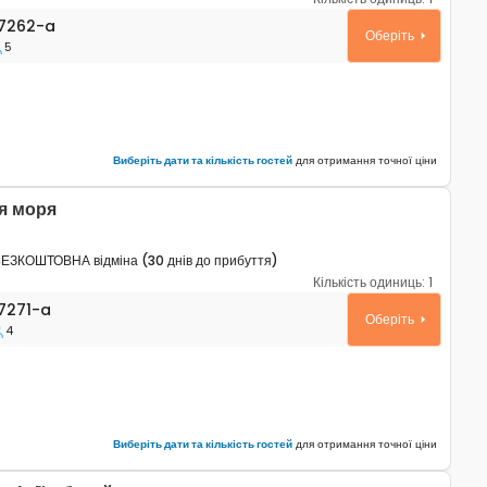
таменти Умаг - Umag A-27262-a
7262-a
Оберіть
5
Виберіть дати та кількість гостей
для отримання точної ціни
я моря
ЕЗКОШТОВНА відміна (30 днів до прибуття)
Кількість одиниць:
1
таменти Умаг - Umag A-27271-a
7271-a
Оберіть
4
Виберіть дати та кількість гостей
для отримання точної ціни