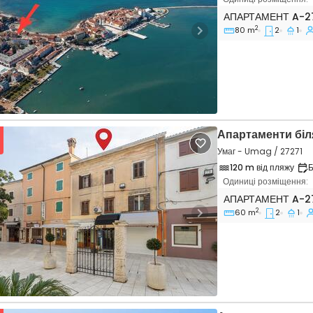
Двокімнатні апар
АПАРТАМЕНТ
A-2
2
80 m
2
1
vious
Next
Апартаменти біл
Умаг - Umag / 27271
120 m від пляжу
Б
Одиниці розміщення:
Двокімнатні апар
АПАРТАМЕНТ
A-2
2
60 m
2
1
vious
Next