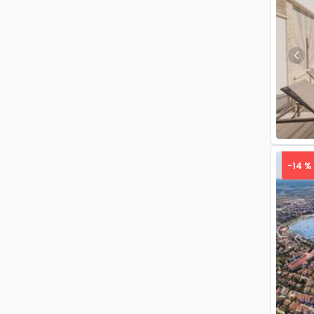
Pre
-14 %
Pre