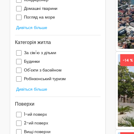
Домашні тварини
Pre
Погляд на море
Дивіться більше
Категорія житла
За сім'ю з дітьми
-14 %
Будинки
Об'єкти з басейном
Робінзонський туризм
Дивіться більше
Pre
Поверхи
1-ий поверх
2-ий поверх
Вищі поверхи