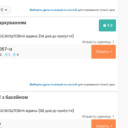
+
1
)
Виберіть дати та кількість гостей
для отримання точної ціни
паркуванням
4,9
БЕЗКОШТОВНА відміна (14 днів до прибуття)
Кількість одиниць:
1
таменти Умаг - Umag A-7057-a
057-a
Оберіть
2
1
4
Виберіть дати та кількість гостей
для отримання точної ціни
ї з басейном
БЕЗКОШТОВНА відміна (30 днів до прибуття)
Кількість одиниць:
1
инок Умаг - Umag K-27226
6
Оберіть