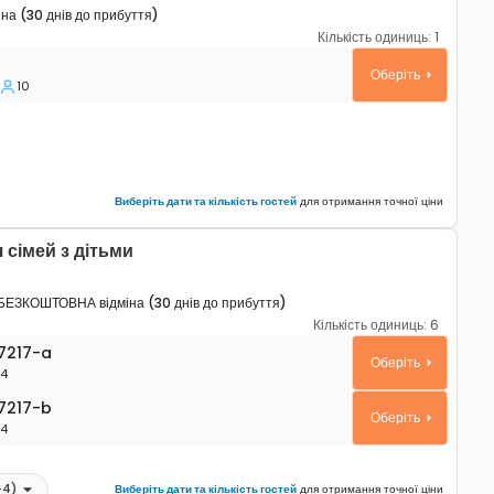
а (30 днів до прибуття)
Кількість одиниць:
1
будинок Умаг - Umag K-27190
Оберіть
10
Виберіть дати та кількість гостей
для отримання точної ціни
 сімей з дітьми
БЕЗКОШТОВНА відміна (30 днів до прибуття)
Кількість одиниць:
6
ртаменти Умаг - Umag A-27217-a
7217-a
Оберіть
4
217-b
7217-b
Оберіть
4
+
4
)
Виберіть дати та кількість гостей
для отримання точної ціни