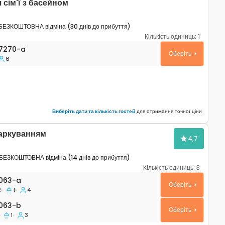
сім'ї з басейном
БЕЗКОШТОВНА відміна (30 днів до прибуття)
Кількість одиниць:
1
таменти Умаг - Umag A-27270-a
7270-a
Оберіть
6
Виберіть дати та кількість гостей
для отримання точної ціни
паркуванням
4,7
БЕЗКОШТОВНА відміна (14 днів до прибуття)
Кількість одиниць:
3
таменти Умаг - Umag A-7063-a
063-a
Оберіть
2
1
4
63-b
063-b
Оберіть
1
3