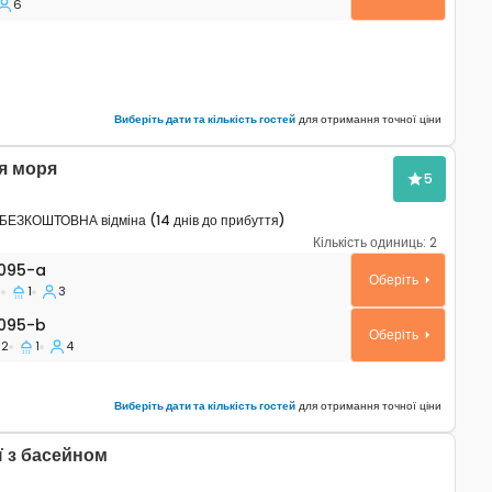
6
Виберіть дати та кількість гостей
для отримання точної ціни
я моря
5
БЕЗКОШТОВНА відміна (14 днів до прибуття)
Кількість одиниць:
2
ртаменти Умаг - Umag A-6095-a
095-a
Оберіть
1
1
3
95-b
095-b
Оберіть
2
1
4
Виберіть дати та кількість гостей
для отримання точної ціни
ї з басейном