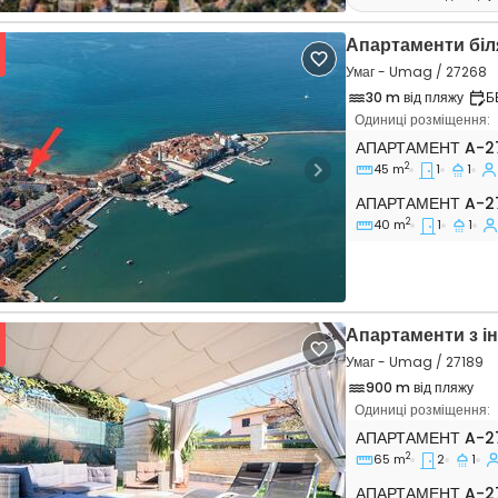
Апартаменти біл
Умаг - Umag / 27268
30 m від пляжу
Б
Одиниці розміщення:
Однокімнатні апа
АПАРТАМЕНТ
A-2
2
45 m
1
1
vious
Next
Апартамент A-27
АПАРТАМЕНТ
A-2
2
40 m
1
1
Апартаменти з і
Умаг - Umag / 27189
900 m від пляжу
Одиниці розміщення:
Двокімнатні апар
АПАРТАМЕНТ
A-2
2
65 m
2
1
vious
Next
Апартамент A-27
АПАРТАМЕНТ
A-2