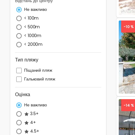
Відстань до центру
Не важливо
< 100m
< 500m
-10 %
< 1000m
< 2000m
Тип пляжу
Pre
Піщаний пляж
Гальковий пляж
Оцінка
Не важливо
-14 %
3.5+
4+
4.5+