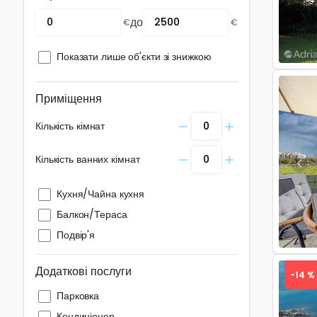
до
€
€
Показати лише об'єкти зі знижкою
Приміщення
Кількість кімнат
Кількість ванних кімнат
Pre
Кухня/Чайна кухня
Балкон/Тераса
Подвір'я
Додаткові послуги
-14 %
Парковка
Кондиціонер