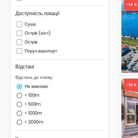
-14 %
Доступність локації
Суша
Острів (міст)
Pre
Острів
Поруч аеропорт
Відстані
Відстань до пляжу
-10 %
Не важливо
< 100m
< 500m
< 1000m
Pre
< 2000m