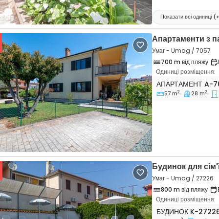
Показати всі одиниці
(
Апартаменти з 
Умаг - Umag / 7057
700 m від пляжу
Одиниці розміщення:
Двокімнатні апар
АПАРТАМЕНТ
A-7
2
2
57 m
28 m
vious
Next
Будинок для сім'
Умаг - Umag / 27226
800 m від пляжу
Одиниці розміщення:
Трикімнатний буд
БУДИНОК
K-2722