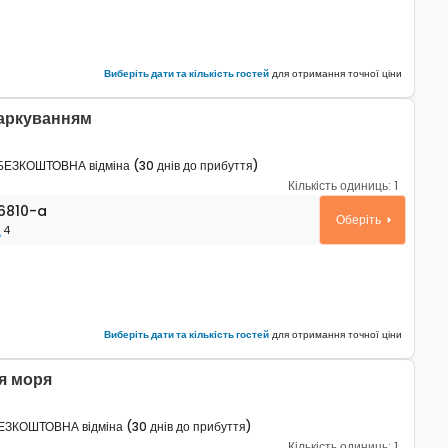
Виберіть дати та кількість гостей
для отримання точної ціни
паркуванням
БЕЗКОШТОВНА відміна (30 днів до прибуття)
Кількість одиниць:
1
таменти Умаг - Umag A-26810-a
6810-a
Оберіть
4
Виберіть дати та кількість гостей
для отримання точної ціни
я моря
ЕЗКОШТОВНА відміна (30 днів до прибуття)
Кількість одиниць:
1