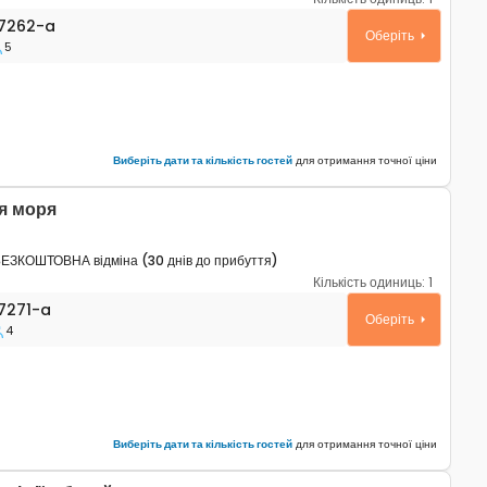
таменти Умаг - Umag A-27262-a
7262-a
Оберіть
5
Виберіть дати та кількість гостей
для отримання точної ціни
я моря
ЕЗКОШТОВНА відміна (30 днів до прибуття)
Кількість одиниць:
1
таменти Умаг - Umag A-27271-a
7271-a
Оберіть
4
Виберіть дати та кількість гостей
для отримання точної ціни