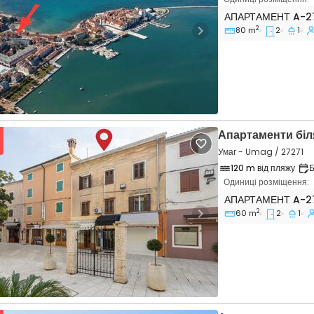
Двокімнатні апар
АПАРТАМЕНТ
A-2
2
80 m
2
1
vious
Next
Апартаменти біл
Умаг - Umag / 27271
120 m від пляжу
Б
Одиниці розміщення:
Двокімнатні апар
АПАРТАМЕНТ
A-2
2
60 m
2
1
vious
Next