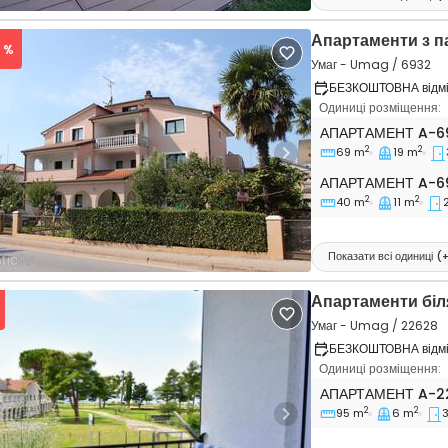
Апартаменти з 
6 %
Умаг - Umag / 6932
БЕЗКОШТОВНА відмін
Одиниці розміщення:
Трикімнатні апар
АПАРТАМЕНТ
A-6
2
2
69 m
19 m
vious
Next
Апартамент A-69
АПАРТАМЕНТ
A-6
2
2
40 m
11 m
Показати всі одиниці
(
Апартаменти біл
Умаг - Umag / 22628
БЕЗКОШТОВНА відмін
Одиниці розміщення:
Трикімнатні апар
АПАРТАМЕНТ
A-2
2
2
95 m
6 m
vious
Next