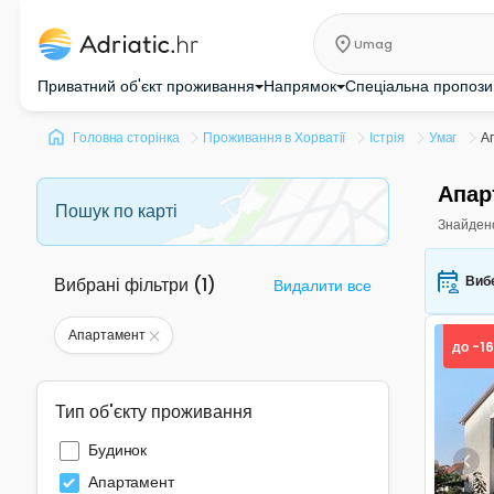
Umag
Приватний об'єкт проживання
Напрямок
Спеціальна пропози
Головна сторінка
Проживання в Хорватії
Істрія
Умаг
А
Апар
Пошук по карті
Знайден
Вибе
Вибрані фільтри
(
1
)
Видалити все
Апартамент
до -1
Тип об'єкту проживання
Будинок
Pre
Апартамент