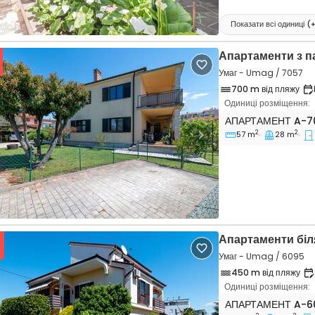
Показати всі одиниці
(
Апартаменти з 
Умаг - Umag / 7057
700 m від пляжу
Одиниці розміщення:
Двокімнатні апар
АПАРТАМЕНТ
A-7
2
2
57 m
28 m
vious
Next
Апартаменти біл
Умаг - Umag / 6095
450 m від пляжу
Одиниці розміщення:
Однокімнатні апа
АПАРТАМЕНТ
A-6