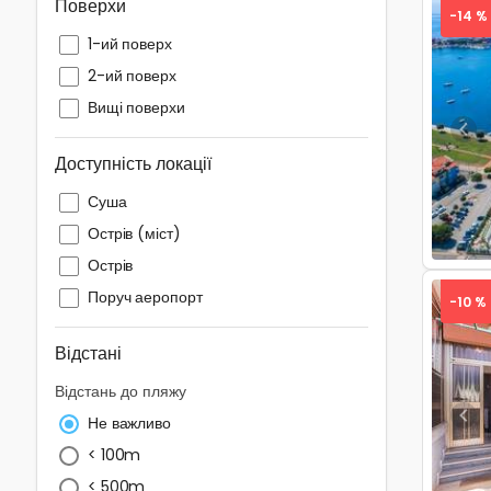
Поверхи
-14 %
1-ий поверх
2-ий поверх
Вищі поверхи
Pre
Доступність локації
Суша
Острів (міст)
Острів
Поруч аеропорт
-10 %
Відстані
Відстань до пляжу
Pre
Не важливо
< 100m
< 500m