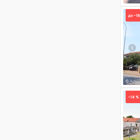
до -1
Pre
-14 %
Pre