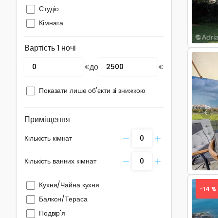
Студіо
Кімната
Вартість 1 ночі
до
€
€
Показати лише об'єкти зі знижкою
Pre
Приміщення
Кількість кімнат
Кількість ванних кімнат
Кухня/Чайна кухня
-14 %
Балкон/Тераса
Подвір'я