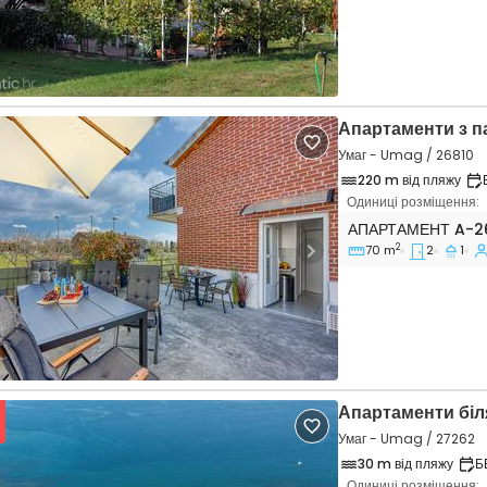
Апартаменти з 
Умаг - Umag / 26810
220 m від пляжу
Одиниці розміщення:
Двокімнатні апар
АПАРТАМЕНТ
A-2
2
70 m
2
1
vious
Next
Апартаменти біл
Умаг - Umag / 27262
30 m від пляжу
Б
Одиниці розміщення: