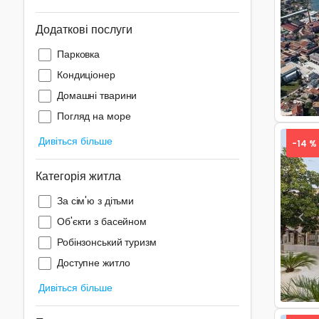
Додаткові послуги
Pre
Парковка
Кондиціонер
Домашні тварини
Погляд на море
Дивіться більше
-14 %
Категорія житла
За сім'ю з дітьми
Об'єкти з басейном
Pre
Робінзонський туризм
Доступне житло
Дивіться більше