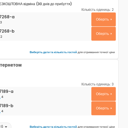
ЕЗКОШТОВНА відміна (30 днів до прибуття)
Кількість одиниць:
2
ртаменти Умаг - Umag A-27268-a
7268-a
Оберіть
3
268-b
7268-b
Оберіть
2
Виберіть дати та кількість гостей
для отримання точної ціни
нтернетом
Кількість одиниць:
3
таменти Умаг - Umag A-27189-a
7189-a
Оберіть
4
189-b
7189-b
Оберіть
4
+
1
)
Виберіть дати та кількість гостей
для отримання точної ціни