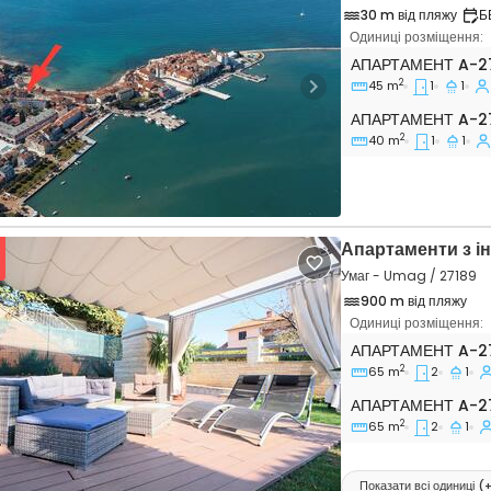
30 m від пляжу
Б
Одиниці розміщення:
Однокімнатні апа
АПАРТАМЕНТ
A-2
2
45 m
1
1
vious
Next
Апартамент A-27
АПАРТАМЕНТ
A-2
2
40 m
1
1
Апартаменти з і
Умаг - Umag / 27189
900 m від пляжу
Одиниці розміщення:
Двокімнатні апар
АПАРТАМЕНТ
A-2
2
65 m
2
1
vious
Next
Апартамент A-27
АПАРТАМЕНТ
A-2
2
65 m
2
1
Показати всі одиниці
(