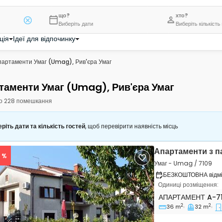
що?
хто?
Виберіть дати
Виберіть кількість
ція
Ідеї для відпочинку
партаменти Умаг (Umag), Рив'єра Умаг
таменти Умаг (Umag), Рив'єра Умаг
о 228 помешкання
ріть дати та кількість гостей
, щоб перевірити наявність місць
Апартаменти з 
6 %
Умаг - Umag / 7109
БЕЗКОШТОВНА відмін
Одиниці розміщення:
Двокімнатні апар
АПАРТАМЕНТ
A-7
2
2
36 m
32 m
vious
Next