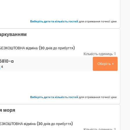
Виберіть дати та кількість гостей
для отримання точної ціни
паркуванням
БЕЗКОШТОВНА відміна (30 днів до прибуття)
Кількість одиниць:
1
таменти Умаг - Umag A-26810-a
6810-a
Оберіть
4
Виберіть дати та кількість гостей
для отримання точної ціни
я моря
ЕЗКОШТОВНА відміна (30 днів до прибуття)
Кількість одиниць:
1