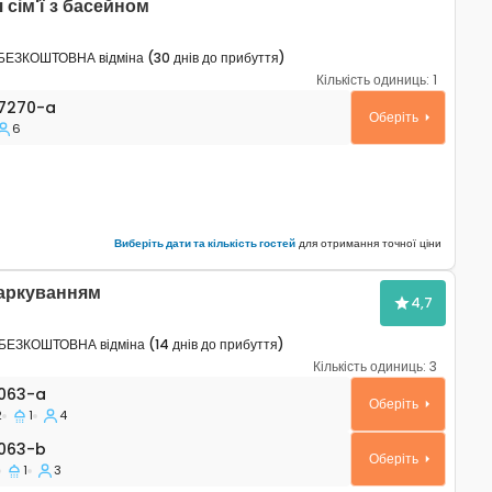
сім'ї з басейном
БЕЗКОШТОВНА відміна (30 днів до прибуття)
Кількість одиниць:
1
таменти Умаг - Umag A-27270-a
7270-a
Оберіть
6
Виберіть дати та кількість гостей
для отримання точної ціни
паркуванням
4,7
БЕЗКОШТОВНА відміна (14 днів до прибуття)
Кількість одиниць:
3
таменти Умаг - Umag A-7063-a
063-a
Оберіть
2
1
4
63-b
063-b
Оберіть
1
3