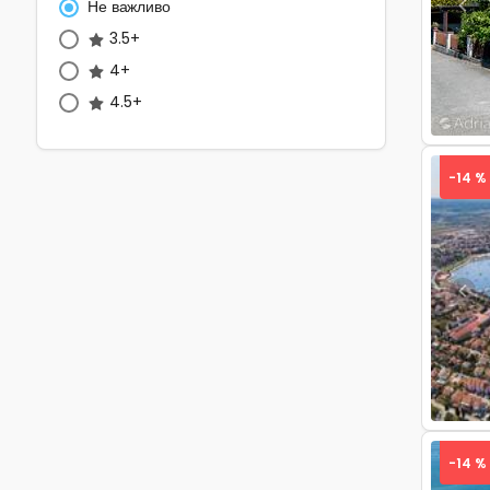
Не важливо
Pre
3.5+
4+
4.5+
-14 %
Pre
-14 %