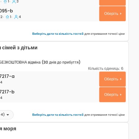
1
1
3
95-b
095-b
Оберіть
2
1
4
Виберіть дати та кількість гостей
для отримання точної ціни
 сімей з дітьми
БЕЗКОШТОВНА відміна (30 днів до прибуття)
Кількість одиниць:
6
ртаменти Умаг - Umag A-27217-a
7217-a
Оберіть
4
217-b
7217-b
Оберіть
4
+
4
)
Виберіть дати та кількість гостей
для отримання точної ціни
я моря