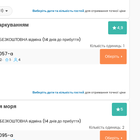
+
1
)
Виберіть дати та кількість гостей
для отримання точної ціни
паркуванням
4,9
БЕЗКОШТОВНА відміна (14 днів до прибуття)
Кількість одиниць:
1
таменти Умаг - Umag A-7057-a
057-a
Оберіть
2
1
4
Виберіть дати та кількість гостей
для отримання точної ціни
я моря
5
БЕЗКОШТОВНА відміна (14 днів до прибуття)
Кількість одиниць:
2
ртаменти Умаг - Umag A-6095-a
095-a
Оберіть