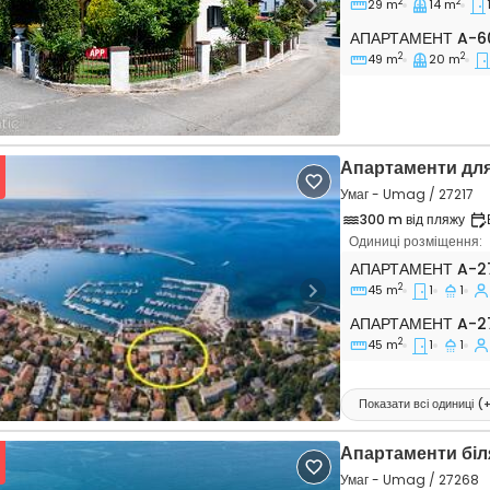
2
2
29 m
14 m
vious
Next
Апартамент A-60
АПАРТАМЕНТ
A-6
2
2
49 m
20 m
Апартаменти для
Умаг - Umag / 27217
300 m від пляжу
Одиниці розміщення:
Однокімнатні апа
АПАРТАМЕНТ
A-2
2
45 m
1
1
vious
Next
Апартамент A-27
АПАРТАМЕНТ
A-2
2
45 m
1
1
Показати всі одиниці
(
Апартаменти біл
Умаг - Umag / 27268