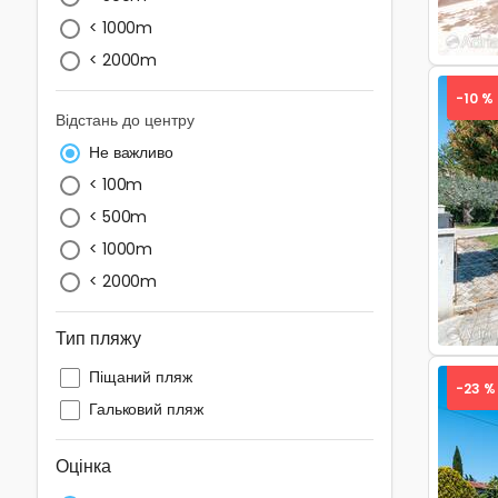
< 1000m
< 2000m
-10 %
Відстань до центру
Не важливо
< 100m
< 500m
Pre
< 1000m
< 2000m
Тип пляжу
Піщаний пляж
-23 %
Гальковий пляж
Оцінка