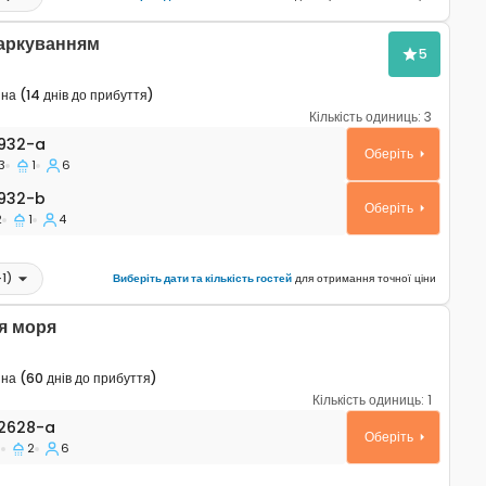
паркуванням
5
а (14 днів до прибуття)
Кількість одиниць:
3
таменти Умаг - Umag A-6932-a
932-a
Оберіть
3
1
6
32-b
932-b
Оберіть
2
1
4
+
1
)
Виберіть дати та кількість гостей
для отримання точної ціни
я моря
а (60 днів до прибуття)
Кількість одиниць:
1
таменти Умаг - Umag A-22628-a
2628-a
Оберіть
3
2
6