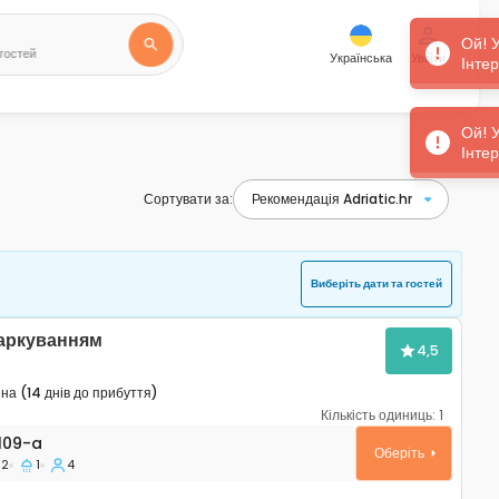
 гостей
Українська
Увійти
Сортувати за:
Виберіть дати та гостей
паркуванням
4,5
а (14 днів до прибуття)
Кількість одиниць:
1
таменти Умаг - Umag A-7109-a
109-a
Оберіть
2
1
4