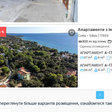
Апартаменти з і
4 %
Сілба - Silba / 17603
300 m від пляжу
Одиниці розміщення:
Однокімнатні апар
АПАРТАМЕНТ
A-1
2
2
37 m
6 m
1
vious
Next
Апартамент A-17
АПАРТАМЕНТ
A-1
2
2
39 m
6 m
1
1
переглянути більше варіантів розміщення, ознайомтеся так