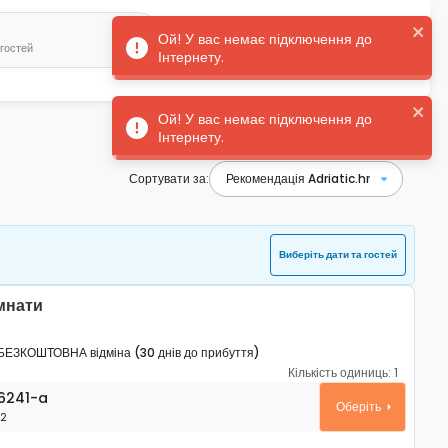
 гостей
Українська
Увійти
Сортувати за:
Виберіть дати та гостей
імнати
БЕЗКОШТОВНА відміна (30 днів до прибуття)
Кількість одиниць:
1
таменти Сілба - Silba A-26241-a
6241-a
Оберіть
2