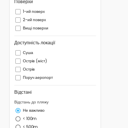
Поверхи
1-ий поверх
2-ий поверх
Вищі поверхи
Доступність локації
Суша
Острів (міст)
Острів
Поруч аеропорт
Відстані
Відстань до пляжу
Не важливо
< 100m
< 500m