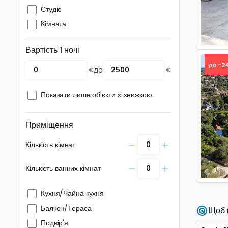
Студіо
Кімната
Вартість 1 ночі
до -2
до
€
€
Показати лише об'єкти зі знижкою
Pre
Приміщення
Кількість кімнат
Кількість ванних кімнат
Кухня/Чайна кухня
Балкон/Тераса
Щоб 
Подвір'я