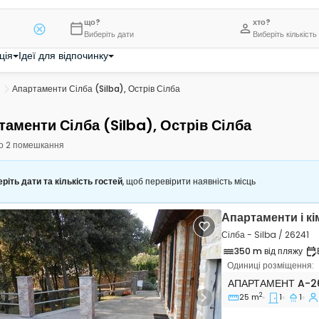
що?
хто?
Виберіть дати
Виберіть кількість
ція
Ідеї для відпочинку
Апартаменти Сілба (Silba), Острів Сілба
таменти Сілба (Silba), Острів Сілба
о 2 помешкання
ріть дати та кількість гостей
, щоб перевірити наявність місць
Апартаменти і к
Сілба - Silba / 26241
350 m від пляжу
Одиниці розміщення:
Однокімнатні апар
АПАРТАМЕНТ
A-2
2
25 m
1
1
vious
Next