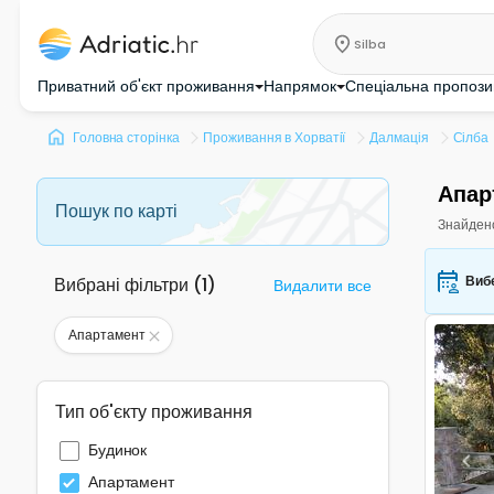
Silba
Приватний об'єкт проживання
Напрямок
Спеціальна пропози
Головна сторінка
Проживання в Хорватії
Далмація
Сілба
Апар
Пошук по карті
Знайден
Вибе
Вибрані фільтри
(
1
)
Видалити все
Апартамент
Тип об'єкту проживання
Будинок
Pre
Апартамент