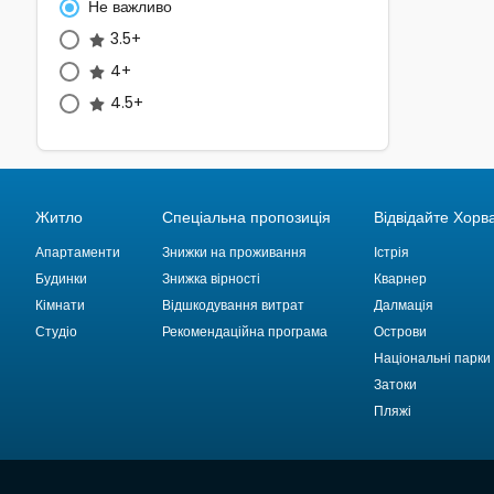
Не важливо
3.5+
4+
4.5+
Житло
Спеціальна пропозиція
Відвідайте Хорв
Апартаменти
Знижки на проживання
Істрія
Будинки
Знижка вірності
Кварнер
Кімнати
Відшкодування витрат
Далмація
Студіо
Рекомендаційна програма
Острови
Національні парки
Затоки
Пляжі