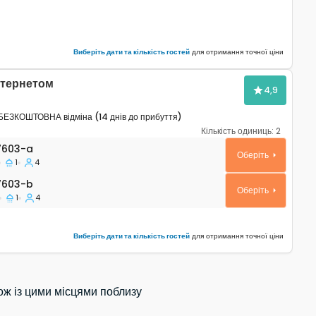
Виберіть дати та кількість гостей
для отримання точної ціни
нтернетом
4,9
БЕЗКОШТОВНА відміна (14 днів до прибуття)
Кількість одиниць:
2
таменти Сілба - Silba A-17603-a
7603-a
Оберіть
1
4
603-b
7603-b
Оберіть
1
4
Виберіть дати та кількість гостей
для отримання точної ціни
ож із цими місцями поблизу