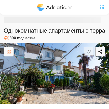
Однокомнатные апартаменты с террас
800 m
од пляжа
Пляж
Previous
Nex