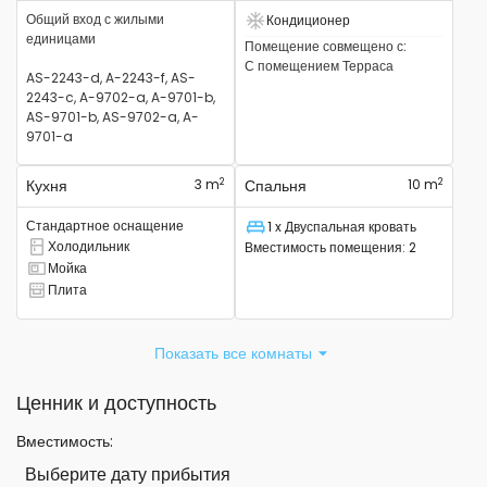
Общий вход с жилыми
Кондиционер
Есть кондиционер
единицами
Помещение совмещено с
:
С помещением
Терраса
AS-2243-d, A-2243-f, AS-
2243-c, A-9702-a, A-9701-b,
AS-9701-b, AS-9702-a, A-
9701-a
2
2
Кухня
3 m
Спальня
10 m
Стандартное оснащение
1 x Двуспальная кровать
Спальное место
Холодильник
Вместимость помещения
:
2
Там есть холодильник
Мойка
Там есть раковина
Плита
Там есть плита
Показать все комнаты
Ценник и доступность
Вместимость
:
Выберите дату прибытия