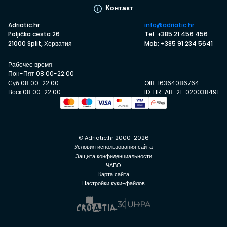
Контакт
Adriatic.hr
info@adriatic.hr
Poljička cesta 26
Tel: +385 21 456 456
21000 Split, Хорватия
Mob: +385 91 234 5641
Рабочее время:
Пон-Пят 08:00-22:00
Суб 08:00-22:00
OIB: 16364086764
Воск 08:00-22:00
ID: HR-AB-21-020038491
© Adriatic.hr 2000-2026
Условия использования сайта
Защита конфиденциальности
ЧАВО
Карта сайта
Настройки куки-файлов
Проверьте доступность
Проверьте доступность