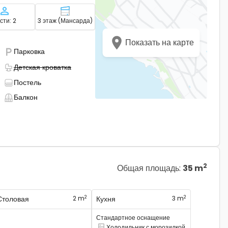
ние
нных комнат - размещение
Вместимость
Этаж - размещение
сти: 2
3 этаж (Мансарда)
Показать на карте
- Доступна парковка
Парковка
о
- Не доступно
Детская кроватка
редоставляются
- Предоставляется постельное белье
Постель
- Балкон
Балкон
2
Общая площадь
:
35 m
2
2
Столовая
2 m
Кухня
3 m
Стандартное оснащение
Холодильник с морозилкой