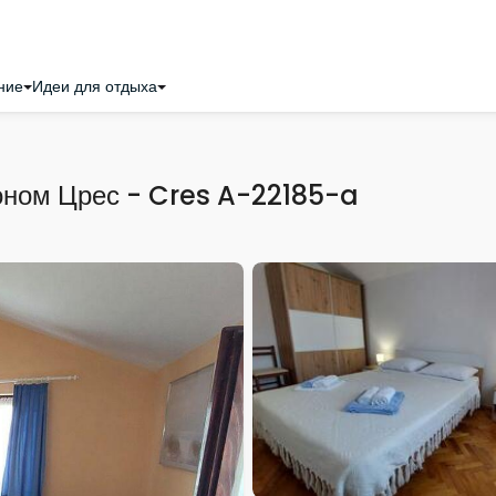
ние
Идеи для отдыха
оном Црес - Cres A-22185-a