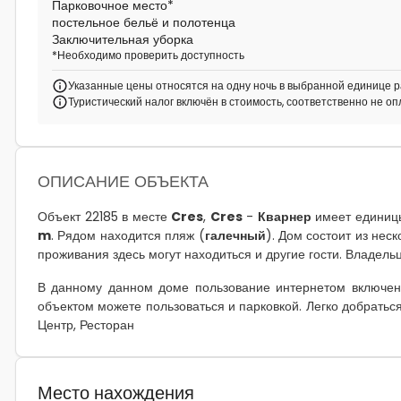
Парковочное место
*
постельное бельё и полотенца
Заключительная уборка
*
Необходимо проверить доступность
Указанные цены относятся на одну ночь в выбранной единице р
Туристический налог включён в стоимость, соответственно не о
ОПИСАНИЕ ОБЪЕКТА
Объект 22185 в месте
Cres
,
Cres
-
Кварнер
имеет единиц
m
. Рядом находится пляж (
галечный
). Дом состоит из нес
проживания здесь могут находиться и другие гости. Владель
В данному данном доме пользование интернетом включено
объектом можете пользоваться и парковкой. Легко добраться
Центр, Ресторан
Место нахождения