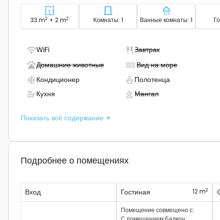
2
Район - размещение
2
Количество спален - размеще
Количество ва
33 m
+ 2 m
Комнаты: 1
Ванные комнаты: 1
Го
- Есть Wi-Fi
- Не доступно
WiFi
Завтрак
- Не доступно
- Не доступн
Домашние животные
Вид на море
- Есть кондиционер
- Полотенца п
Кондиционер
Полотенца
- Есть кухня
- Не доступно
Кухня
Мангал
Показать всё содержание
Подробнее о помещениях
2
Вход
Гостиная
12 m
Помещение совмещено с
:
С помещением
Балкон