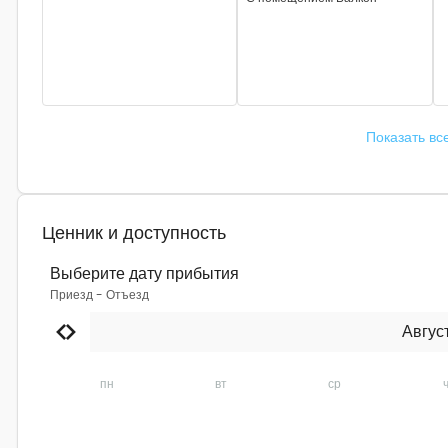
Показать вс
Ценник и доступность
Выберите дату прибытия
Приезд
-
Отъезд
Авгус
пн
вт
ср