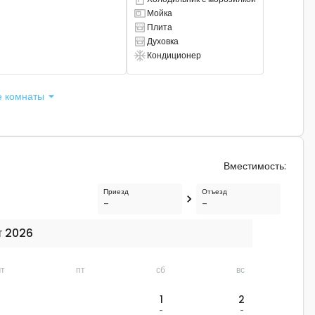
Есть комбинированный холодильник.
Мойка
Там есть раковина
Плита
Там есть плита
Духовка
Там есть духовка
Кондиционер
Есть кондиционер
е комнаты
Вместимость
:
Приезд
Отъезд
-
-
т 2026
чт
пт
сб
вс
1
2
-
-