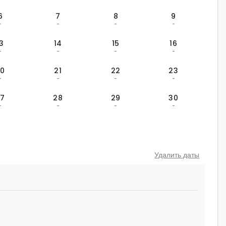
6
7
8
9
-
-
-
-
13
14
15
16
-
-
-
-
20
21
22
23
-
-
-
-
27
28
29
30
-
-
-
-
Удалить даты