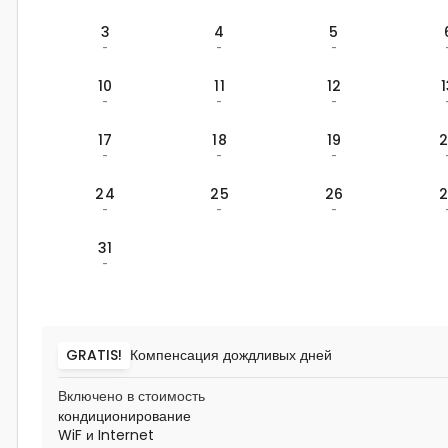
3
4
5
-
-
-
10
11
12
-
-
-
17
18
19
-
-
-
24
25
26
-
-
-
31
-
GRATIS!
Компенсация дождливых дней
Включено в стоимость
кондиционирование
WiF и Internet