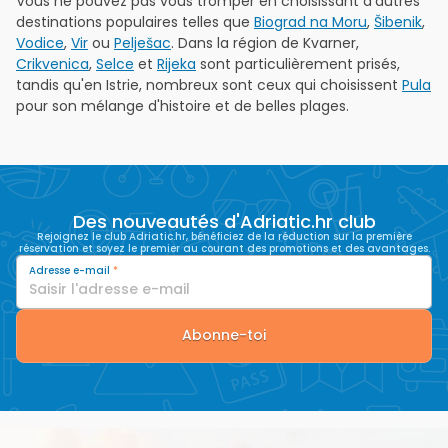
Vous ne pouvez pas vous tromper en choisissant d'autres
destinations populaires telles que
Biograd na Moru
,
Šibenik
,
Vodice
,
Vir
ou
Pelješac
. Dans la région de Kvarner,
Crikvenica
,
Selce
et
Rijeka
sont particulièrement prisés,
tandis qu'en Istrie, nombreux sont ceux qui choisissent
Pula
pour son mélange d'histoire et de belles plages.
Des nouveautés d'Adriatic.hr club
Rejoignez le club Adriatic.hr, bénéficiez de la réduction sur la première
réservation et soyez le premier au courant des promotions et des avantages.
Adresse e-mail
*
Abonne-toi