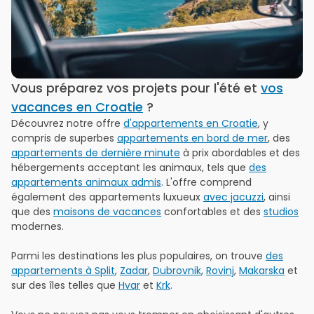
Vous préparez vos projets pour l'été et
vos
vacances en Croatie
?
Découvrez notre offre
d'appartements en Croatie
, y
compris de superbes
appartements en bord de mer
, des
appartements de dernière minute
à prix abordables et des
hébergements acceptant les animaux, tels que
des
appartements animaux admis
. L'offre comprend
également des appartements luxueux
avec jacuzzi
, ainsi
que des
maisons de vacances
confortables et des
studios
modernes.
Parmi les destinations les plus populaires, on trouve
des
appartements à Split
,
Zadar
,
Dubrovnik
,
Rovinj
,
Makarska
et
sur des îles telles que
Hvar
et
Krk
.