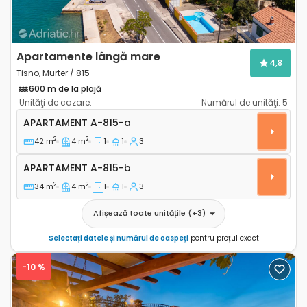
Apartamente lângă mare
4,8
Tisno, Murter / 815
600 m de la plajă
Unităţi de cazare:
Numărul de unităţi:
5
Apartament cu o cameră Tisno, Murter A-815-a
APARTAMENT
A-815-a
2
2
42 m
4 m
1
1
3
Apartament A-815-b
APARTAMENT
A-815-b
2
2
34 m
4 m
1
1
3
Afișează toate unitățile
(+
3
)
Selectați datele și numărul de oaspeți
pentru prețul exact
-10 %