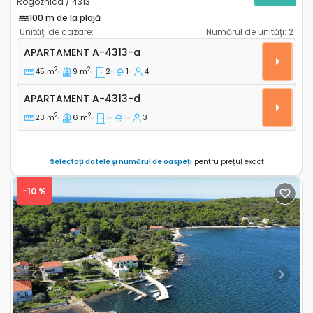
Rogoznica / 4313
100 m de la plajă
Unităţi de cazare:
Numărul de unităţi:
2
Apartament cu două camere Rogoznica A-4313-a
APARTAMENT
A-4313-a
2
2
45 m
9 m
2
1
4
Apartament A-4313-d
APARTAMENT
A-4313-d
2
2
23 m
6 m
1
1
3
Selectați datele și numărul de oaspeți
pentru prețul exact
-10 %
Previous
Next