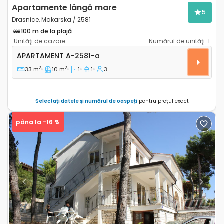
Apartamente lângă mare
5
Drasnice, Makarska / 2581
100 m de la plajă
Unităţi de cazare:
Numărul de unităţi:
1
Apartament cu o cameră Drasnice, Makarska A-2581
APARTAMENT
A-2581-a
2
2
33 m
10 m
1
1
3
Selectați datele și numărul de oaspeți
pentru prețul exact
pâna la -16 %
Previous
Next