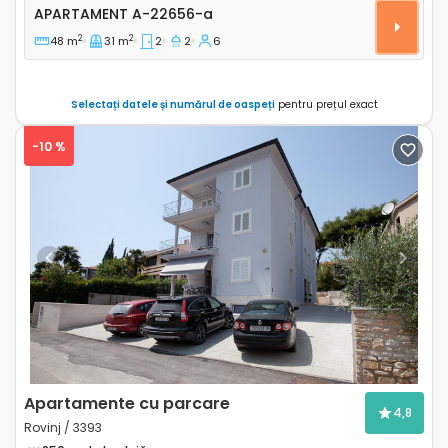
Apartament cu două camere Tucepi, Makarska A-22
APARTAMENT
A-22656-a
2
2
48 m
31 m
2
2
6
Selectați datele și numărul de oaspeți
pentru prețul exact
-10 %
Previous
Next
Apartamente cu parcare
4,8
Rovinj / 3393