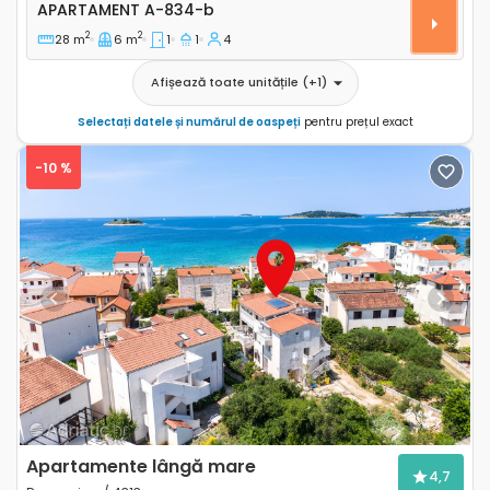
Apartament A-834-b
APARTAMENT
A-834-b
2
2
28 m
6 m
1
1
4
Afișează toate unitățile
(+
1
)
Selectați datele și numărul de oaspeți
pentru prețul exact
-10 %
Previous
Next
Apartamente lângă mare
4,7