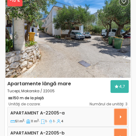
-10 %
Previous
Next
Apartamente lângă mare
4,7
Tucepi, Makarska / 22005
150 m de la plajă
Unităţi de cazare:
Numărul de unităţi:
3
Apartament cu o cameră Tucepi, Makarska A-22005
APARTAMENT
A-22005-a
2
2
51 m
11 m
1
1
4
Apartament A-22005-b
APARTAMENT
A-22005-b