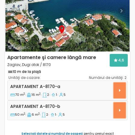
Previous
Next
Apartamente şi camere lângă mare
4,6
Zaglav, Dugi otok / 8170
10 m de la plajă
Unităţi de cazare:
Numărul de unităţi:
2
Apartament cu două camere Zaglav, Dugi otok A-817
APARTAMENT
A-8170-a
2
2
70 m
16 m
2
1
5
Apartament A-8170-b
APARTAMENT
A-8170-b
2
2
50 m
6 m
2
1
5
Selectați datele și numărul de oaspeți
pentru prețul exact