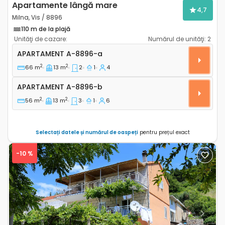
Apartamente lângă mare
4,7
Milna, Vis / 8896
110 m de la plajă
Unităţi de cazare:
Numărul de unităţi:
2
Apartament cu două camere Milna, Vis A-8896-a
APARTAMENT
A-8896-a
2
2
66 m
13 m
2
1
4
Apartament A-8896-b
APARTAMENT
A-8896-b
2
2
56 m
13 m
3
1
6
Selectați datele și numărul de oaspeți
pentru prețul exact
-10 %
Previous
Next