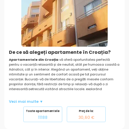
De ce să alegeți apartamente în Croația?
Apartamentele din Croația
vă oferă oportunitatea perfectă
pentru o vacanță relaxantă și de neuitat, atât pe frumoasa coastă a
Adriaticii, cât și în interior. Alegând un apartament, veți obține
intimitate și un sentiment de confort acasă pe tot parcursul
vacanței. Bucurați-vă de libertatea de a pregăti mesele conform
propriilor dorințe, fără restricții de timp și relaxați-vă după o zi
interesantă petrecută vizitând atracțiile locale, explorând
frumusețea naturală sau bucurându-vă de plajă.
Oferta noastră bogată și diversă de apartamente va satisface
Vezi mai multe ▼
nevoi și gusturi diferite. Cu o simplă căutare, găsiți rapid cazarea
care se potrivește cel mai bine cerințelor dvs., fie că sunteți în
Toate apartamentele
Preţ de la:
căutarea unor apartamente adaptate
familiilor cu copii
, cele unde
11188
30,60 €
animalele dvs. de companie
sunt binevenite, sau apartamente
cu facilități suplimentare precum internet, parcare, sau o priveliște
frumoasă de la terasă.