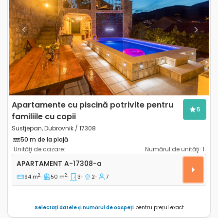
Previous
Next
Apartamente cu piscină potrivite pentru
5
familiile cu copii
Sustjepan, Dubrovnik / 17308
50 m de la plajă
Unităţi de cazare:
Numărul de unităţi:
1
Apartament cu trei camere Sustjepan, Dubrovnik A-
APARTAMENT
A-17308-a
2
2
94 m
50 m
3
2
7
Selectați datele și numărul de oaspeți
pentru prețul exact