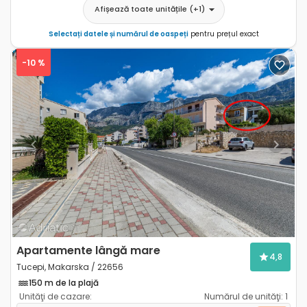
Afișează toate unitățile
(+
1
)
Selectați datele și numărul de oaspeți
pentru prețul exact
-10 %
Previous
Next
Apartamente lângă mare
4,8
Tucepi, Makarska / 22656
150 m de la plajă
Unităţi de cazare:
Numărul de unităţi:
1