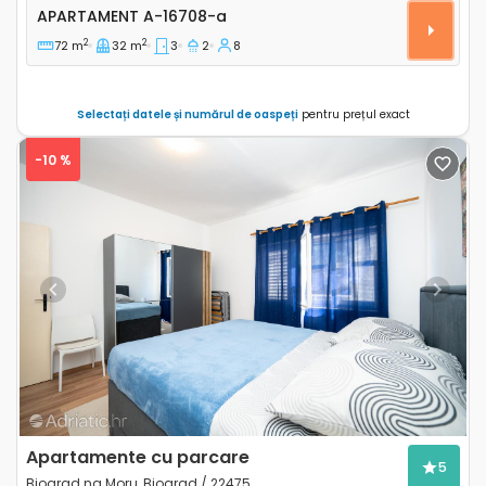
Apartament cu trei camere Sveti Filip i Jakov, Biogra
APARTAMENT
A-16708-a
2
2
72 m
32 m
3
2
8
Selectați datele și numărul de oaspeți
pentru prețul exact
-10 %
Previous
Next
Apartamente cu parcare
5
Biograd na Moru, Biograd / 22475