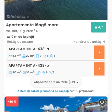
Apartamente lângă mare
4,7
Veli Rat, Dugi otok / 438
10 m de la plajă
Unităţi de cazare:
Numărul de unităţi:
4
Apartament cu două camere Veli Rat, Dugi otok A-4
APARTAMENT
A-438-a
2
2
33 m
22 m
2
1
4
Apartament A-438-b
APARTAMENT
A-438-b
2
2
20 m
16 m
1
1
2
Afișează toate unitățile
(+
2
)
Selectați datele și numărul de oaspeți
pentru prețul exact
-10 %