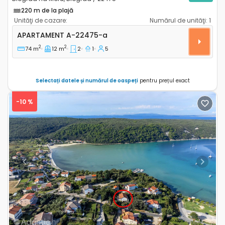
220 m de la plajă
Unităţi de cazare:
Numărul de unităţi:
1
Apartament cu două camere Biograd na Moru, Biogr
APARTAMENT
A-22475-a
2
2
74 m
12 m
2
1
5
Selectați datele și numărul de oaspeți
pentru prețul exact
-10 %
Previous
Next