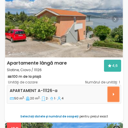
Previous
Next
Apartamente lângă mare
4,6
Slatine, Ciovo / 11126
100 m de la plajă
Unităţi de cazare:
Numărul de unităţi:
1
Apartament cu două camere Slatine, Ciovo A-11126-a
APARTAMENT
A-11126-a
2
2
50 m
20 m
2
1
4
Selectați datele și numărul de oaspeți
pentru prețul exact