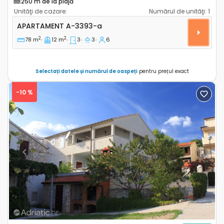
250 m de la plajă
Unităţi de cazare:
Numărul de unităţi:
1
Apartament cu trei camere Rovinj A-3393-a
APARTAMENT
A-3393-a
2
2
78 m
12 m
3
3
6
Selectați datele și numărul de oaspeți
pentru prețul exact
-10 %
Previous
Next