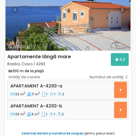
Previous
Next
Apartamente lângă mare
4,2
Rastici, Ciovo / 4293
100 m de la plajă
Unităţi de cazare:
Numărul de unităţi:
2
Apartament cu o cameră Rastici, Ciovo A-4293-a
APARTAMENT
A-4293-a
2
2
32 m
11 m
1
1
3
Apartament A-4293-b
APARTAMENT
A-4293-b
2
2
28 m
8 m
1
1
3
Selectați datele și numărul de oaspeți
pentru prețul exact