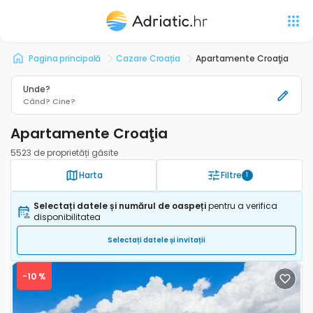
Pagina principală
Cazare Croația
Apartamente Croaţia
Unde?
Când?
Cine?
Apartamente Croaţia
5523 de proprietăți găsite
Harta
Filtre
1
Selectați datele și numărul de oaspeți
pentru a verifica
disponibilitatea
Selectați datele și invitații
-10 %