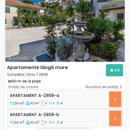
Previous
Next
Apartamente lângă mare
4,8
Sumpetar, Omis / 2808
50 m de la plajă
Unităţi de cazare:
Numărul de unităţi:
3
Apartament cu o cameră Sumpetar, Omis A-2808-a
APARTAMENT
A-2808-a
2
2
29 m
10 m
1
1
4
Apartament A-2808-b
APARTAMENT
A-2808-b
2
2
29 m
10 m
1
1
4