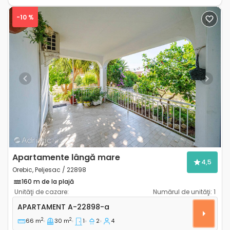
-10 %
Previous
Next
Apartamente lângă mare
4,5
Orebic, Peljesac / 22898
160 m de la plajă
Unităţi de cazare:
Numărul de unităţi:
1
Apartament cu o cameră Orebic, Peljesac A-22898-a
APARTAMENT
A-22898-a
2
2
66 m
30 m
1
2
4