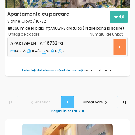
Apartamente cu parcare
4,8
Slatine, Ciovo / 16732
260 m de la plajă
ANULARE gratuită (14 zile până la sosire)
Unităţi de cazare:
Numărul de unităţi:
1
Apartament cu două camere Slatine, Ciovo A-16732-
APARTAMENT
A-16732-a
2
2
56 m
11 m
2
1
5
Selectați datele și numărul de oaspeți
pentru prețul exact
Anterior
1
Următoare
Pagini în total
:
231