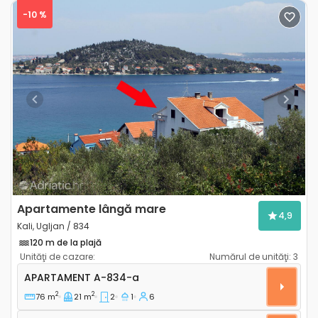
-10 %
Previous
Next
Apartamente lângă mare
4,9
Kali, Ugljan / 834
120 m de la plajă
Unităţi de cazare:
Numărul de unităţi:
3
Apartament cu două camere Kali, Ugljan A-834-a
APARTAMENT
A-834-a
2
2
76 m
21 m
2
1
6