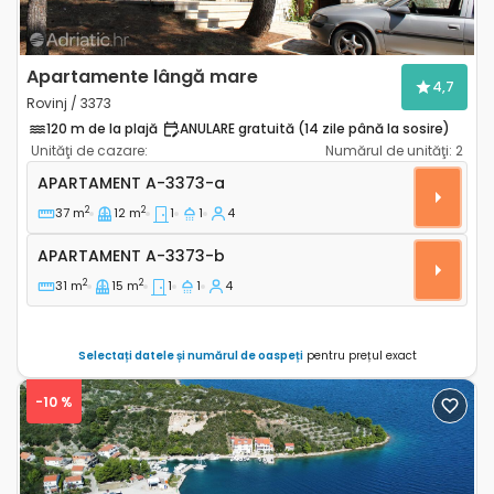
Apartamente lângă mare
4,7
Rovinj / 3373
120 m de la plajă
ANULARE gratuită (14 zile până la sosire)
Unităţi de cazare:
Numărul de unităţi:
2
Apartament cu o cameră Rovinj A-3373-a
APARTAMENT
A-3373-a
2
2
37 m
12 m
1
1
4
Apartament A-3373-b
APARTAMENT
A-3373-b
2
2
31 m
15 m
1
1
4
Selectați datele și numărul de oaspeți
pentru prețul exact
-10 %