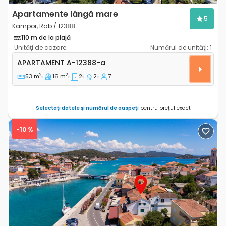
Apartamente lângă mare
5
Kampor, Rab / 12388
110 m de la plajă
Unităţi de cazare:
Numărul de unităţi:
1
Apartament cu două camere Kampor, Rab A-12388-
APARTAMENT
A-12388-a
2
2
53 m
16 m
2
2
7
Selectați datele și numărul de oaspeți
pentru prețul exact
-10 %
Previous
Next