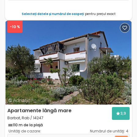
Selectați datele și numărul de oaspeți
pentru prețul exact
-10 %
Previous
Next
Apartamente lângă mare
3,9
Barbat, Rab / 14247
110 m de la plajă
Unităţi de cazare:
Numărul de unităţi:
4