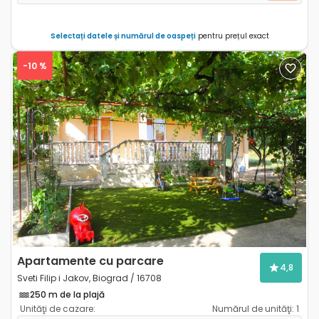
Selectați datele și numărul de oaspeți
pentru prețul exact
-10 %
Previous
Next
Apartamente cu parcare
4,8
Sveti Filip i Jakov, Biograd / 16708
250 m de la plajă
Unităţi de cazare:
Numărul de unităţi:
1