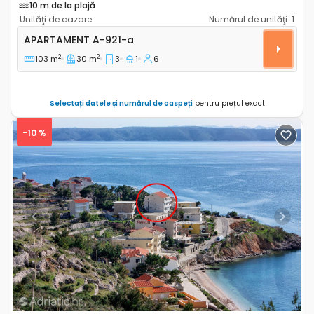
10 m de la plajă
Unităţi de cazare:
Numărul de unităţi:
1
Apartament cu trei camere Brodarica, Sibenik A-921-
APARTAMENT
A-921-a
2
2
103 m
30 m
3
1
6
Selectați datele și numărul de oaspeți
pentru prețul exact
-10 %
Previous
Next