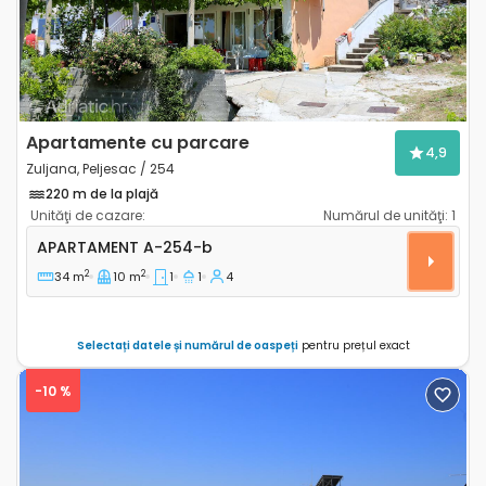
Apartamente cu parcare
4,9
Zuljana, Peljesac / 254
220 m de la plajă
Unităţi de cazare:
Numărul de unităţi:
1
Apartament cu o cameră Zuljana, Peljesac A-254-b
APARTAMENT
A-254-b
2
2
34 m
10 m
1
1
4
Selectați datele și numărul de oaspeți
pentru prețul exact
-10 %