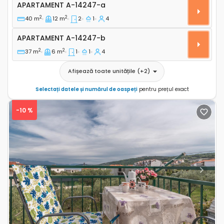
Apartament cu două camere Barbat, Rab A-14247-a
APARTAMENT
A-14247-a
2
2
40 m
12 m
2
1
4
Apartament A-14247-b
APARTAMENT
A-14247-b
2
2
37 m
6 m
1
1
4
Afișează toate unitățile
(+
2
)
Selectați datele și numărul de oaspeți
pentru prețul exact
-10 %
Previous
Next