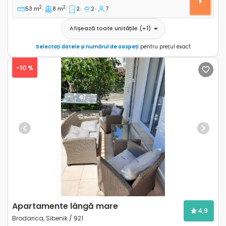
2
2
53 m
8 m
2
2
7
Afișează toate unitățile
(+
1
)
Selectați datele și numărul de oaspeți
pentru prețul exact
-10 %
Previous
Next
Apartamente lângă mare
4,9
Brodarica, Sibenik / 921