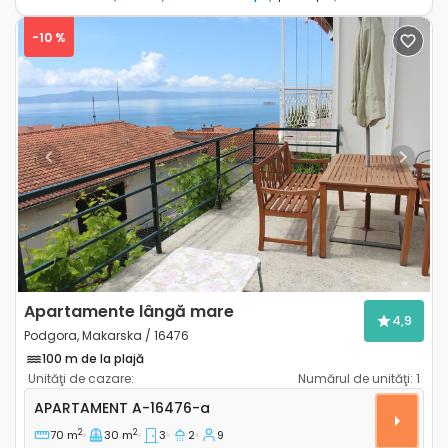
-10 %
Previous
Next
Apartamente lângă mare
4,9
Podgora, Makarska / 16476
100 m de la plajă
Unităţi de cazare:
Numărul de unităţi:
1
Apartament cu trei camere Podgora, Makarska A-16
APARTAMENT
A-16476-a
2
2
70 m
30 m
3
2
9