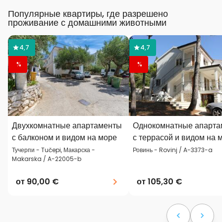
Популярные квартиры, где разрешено
проживание с домашними животными
4,7
4,7
%
%
Двухкомнатные апартаменты
Однокомнатные апарта
с балконом и видом на море
с террасой и видом на 
Тучерпи - Tučepi, Макарска -
Ровинь - Rovinj / A-3373-a
Makarska / A-22005-b
от
90,00 €
от
105,30 €