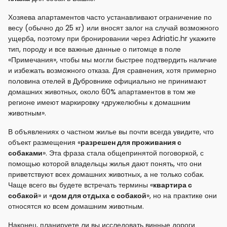
Хозяева апартаментов часто устанавливают ограничение по
весу (обычно до 25 кг) или вносят залог на случай возможного
ущерба, поэтому при бронировании через Adriatic.hr укажите
тип, породу и все важные данные о питомце в поле
«Примечания», чтобы мы могли быстрее подтвердить наличие
и избежать возможного отказа. Для сравнения, хотя примерно
половина отелей в Дубровнике официально не принимают
домашних животных, около 60% апартаментов в том же
регионе имеют маркировку «дружелюбны к домашним
животным».
В объявлениях о частном жилье вы почти всегда увидите, что
объект размещения «
разрешен для проживания с
собаками
». Эта фраза стала общепринятой поговоркой, с
помощью которой владельцы жилья дают понять, что они
приветствуют всех домашних животных, а не только собак.
Чаще всего вы будете встречать термины «
квартира с
собакой
» и «
дом для отдыха с собакой
», но на практике они
относятся ко всем домашним животным.
Наконец, планируете ли вы исследовать винные дороги