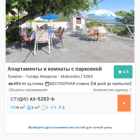
Previous
Next
Апартаменты и комнаты с парковкой
4,6
Тучерпи - Tučepi, Макарска - Makarska / 5263
450 m од пляжа
БЕСПЛАТНАЯ отмена (14 дней до прибытия)
Объекты проживания:
Количество единиц:
1
Студио-апартаменты Тучерпи - Tučepi, Макарска - M
СТУДИО
AS-5263-b
2
2
19 m
5 m
1
1
2
Выберите даты и количество гостей
для точной цены