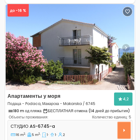
до -16 %
Previous
Next
Апартаменты у моря
4,2
Подаца - Podaca, Макарска - Makarska / 6745
180 m од пляжа
БЕСПЛАТНАЯ отмена (14 дней до прибытия)
Объекты проживания:
Количество единиц:
5
Студио-апартаменты Подаца - Podaca, Макарска - M
СТУДИО
AS-6745-a
2
2
16 m
5 m
1
1
2