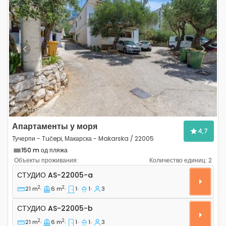
Previous
Next
Апартаменты у моря
4,7
Тучерпи - Tučepi, Макарска - Makarska / 22005
150 m од пляжа
Объекты проживания:
Количество единиц:
2
Студио-апартаменты Тучерпи - Tučepi, Макарска - M
СТУДИО
AS-22005-a
2
2
21 m
6 m
1
1
3
Студио AS-22005-b
СТУДИО
AS-22005-b
2
2
21 m
6 m
1
1
3