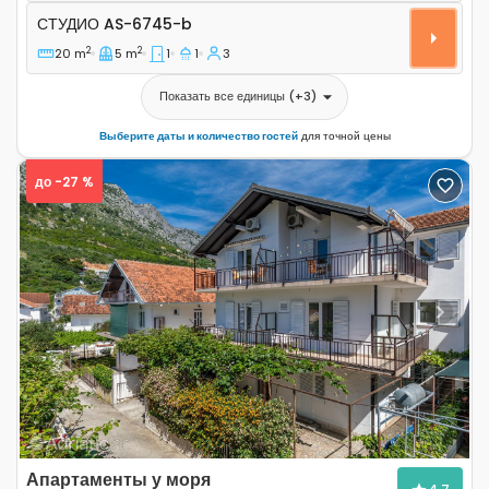
Студио AS-6745-b
СТУДИО
AS-6745-b
2
2
20 m
5 m
1
1
3
Показать все единицы
(+
3
)
Выберите даты и количество гостей
для точной цены
до -27 %
Previous
Next
Апартаменты у моря