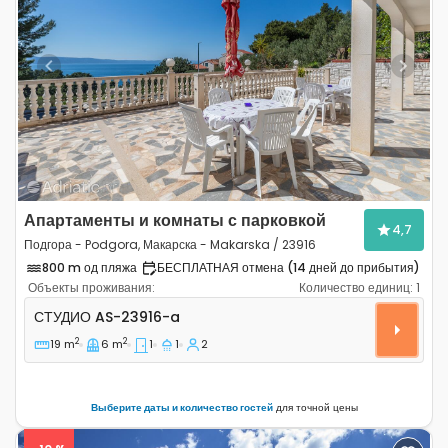
Previous
Next
Апартаменты и комнаты с парковкой
4,7
Подгора - Podgora, Макарска - Makarska / 23916
800 m од пляжа
БЕСПЛАТНАЯ отмена (14 дней до прибытия)
Объекты проживания:
Количество единиц:
1
Студио-апартаменты Подгора - Podgora, Макарска - 
СТУДИО
AS-23916-a
2
2
19 m
6 m
1
1
2
Выберите даты и количество гостей
для точной цены