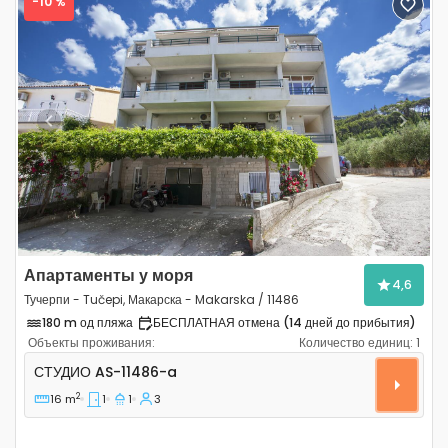
-10 %
Previous
Next
Апартаменты у моря
4,6
Тучерпи - Tučepi, Макарска - Makarska / 11486
180 m од пляжа
БЕСПЛАТНАЯ отмена (14 дней до прибытия)
Объекты проживания:
Количество единиц:
1
Студио-апартаменты Тучерпи - Tučepi, Макарска - Ma
СТУДИО
AS-11486-a
2
16 m
1
1
3