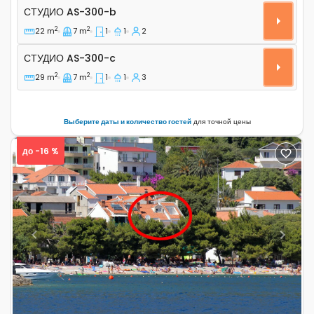
Студио-апартаменты Башка Вода - Baška Voda, Макар
СТУДИО
AS-300-b
2
2
22 m
7 m
1
1
2
Студио AS-300-c
СТУДИО
AS-300-c
2
2
29 m
7 m
1
1
3
Выберите даты и количество гостей
для точной цены
до -16 %
Previous
Next