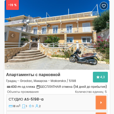
-19 %
Previous
Next
Апартаменты с парковкой
4,3
Градац - Gradac, Макарска - Makarska / 5198
430 m од пляжа
БЕСПЛАТНАЯ отмена (14 дней до прибытия)
Объекты проживания:
Количество единиц:
5
Студио-апартаменты Градац - Gradac, Макарска - Ma
СТУДИО
AS-5198-a
2
18 m
1
1
2
Студио AS-5198-b