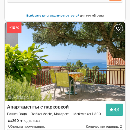
Выберите даты и количество гостей
для точной цены
-10 %
Previous
Next
Апартаменты с парковкой
4,6
Башка Вода - Baška Voda, Макарска - Makarska / 300
260 m од пляжа
Объекты проживания:
Количество единиц:
2