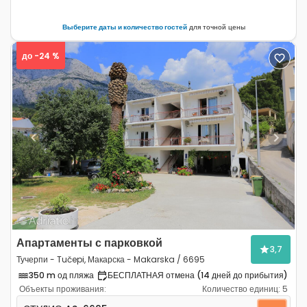
Выберите даты и количество гостей
для точной цены
до -24 %
Previous
Next
Апартаменты с парковкой
3,7
Тучерпи - Tučepi, Макарска - Makarska / 6695
350 m од пляжа
БЕСПЛАТНАЯ отмена (14 дней до прибытия)
Объекты проживания:
Количество единиц:
5
Студио-апартаменты Тучерпи - Tučepi, Макарска - M