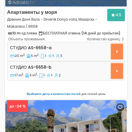
Апартаменты у моря
4,5
Дрвеник Доня Вала - Drvenik Donja vala, Макарска -
Makarska / 6658
10 m од пляжа
БЕСПЛАТНАЯ отмена (14 дней до прибытия)
Объекты проживания:
Количество единиц:
2
Студио-апартаменты Дрвеник Доня Вала - Drvenik Don
СТУДИО
AS-6658-a
2
2
20 m
5 m
1
1
3
Студио AS-6658-b
СТУДИО
AS-6658-b
2
2
17 m
3 m
1
1
2
Выберите даты и количество гостей
для точной цены
до -24 %