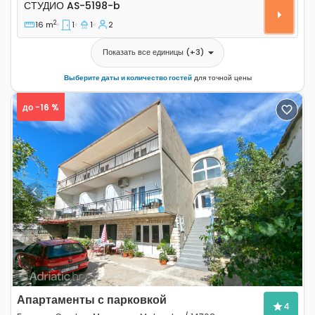
СТУДИО
AS-5198-b
2
16 m
1
1
2
Показать все единицы
(+
3
)
Выберите даты и количество гостей
для точной цены
до -16 %
Previous
Next
Апартаменты с парковкой
4