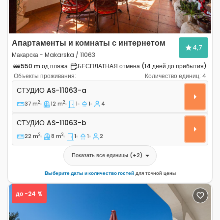
Апартаменты и комнаты с интернетом
4,7
Макарска - Makarska / 11063
550 m од пляжа
БЕСПЛАТНАЯ отмена (14 дней до прибытия)
Объекты проживания:
Количество единиц:
4
Студио-апартаменты Макарска - Makarska AS-11063-a
СТУДИО
AS-11063-a
2
2
37 m
12 m
1
1
4
Студио AS-11063-b
СТУДИО
AS-11063-b
2
2
22 m
8 m
1
1
2
Показать все единицы
(+
2
)
Выберите даты и количество гостей
для точной цены
до -24 %