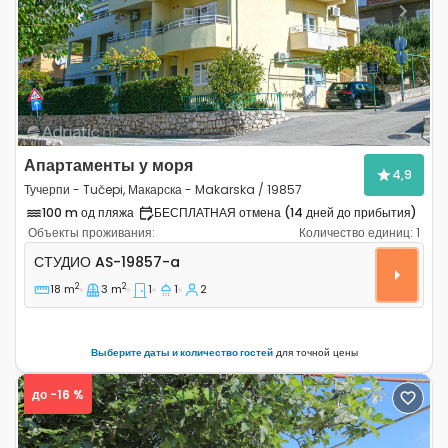
Previous
Next
Апартаменты у моря
4,9
Тучерпи - Tučepi, Макарска - Makarska / 19857
100 m од пляжа
БЕСПЛАТНАЯ отмена (14 дней до прибытия)
Объекты проживания:
Количество единиц:
1
Студио-апартаменты Тучерпи - Tučepi, Макарска - Ma
СТУДИО
AS-19857-a
2
2
18 m
3 m
1
1
2
Выберите даты и количество гостей
для точной цены
до -16 %