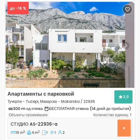
до -16 %
Previous
Next
Апартаменты с парковкой
3,9
Тучерпи - Tučepi, Макарска - Makarska / 22936
300 m од пляжа
БЕСПЛАТНАЯ отмена (14 дней до прибытия)
Объекты проживания:
Количество единиц:
1
Студио-апартаменты Тучерпи - Tučepi, Макарска - Ma
СТУДИО
AS-22936-a
2
2
19 m
4 m
1
1
2