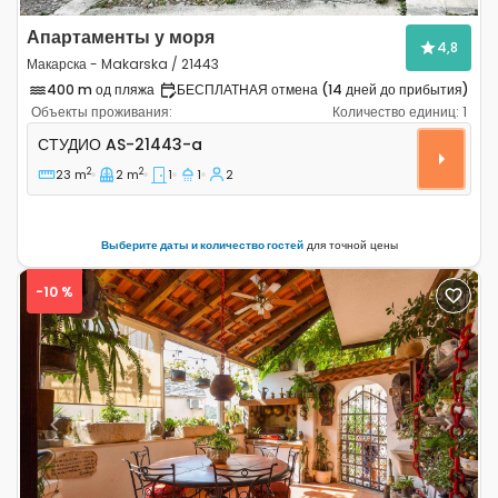
Апартаменты у моря
4,8
Макарска - Makarska / 21443
400 m од пляжа
БЕСПЛАТНАЯ отмена (14 дней до прибытия)
Объекты проживания:
Количество единиц:
1
Студио-апартаменты Макарска - Makarska AS-21443-
СТУДИО
AS-21443-a
2
2
23 m
2 m
1
1
2
Выберите даты и количество гостей
для точной цены
-10 %
Previous
Next