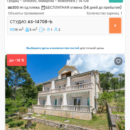
Градац - Gradac, Макарска - Makarska / 14708
300 m од пляжа
БЕСПЛАТНАЯ отмена (14 дней до прибытия)
Объекты проживания:
Количество единиц:
1
Студио-апартаменты Градац - Gradac, Макарска - Ma
СТУДИО
AS-14708-b
2
2
16 m
5 m
1
1
2
Выберите даты и количество гостей
для точной цены
до -16 %
Previous
Next