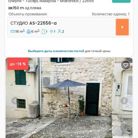
Тучерпи - Tučepi, Макарска - Makarska / 22656
150 m од пляжа
Объекты проживания:
Количество единиц:
1
Студио-апартаменты Тучерпи - Tučepi, Макарска - M
СТУДИО
AS-22656-a
2
2
18 m
6 m
1
1
2
Выберите даты и количество гостей
для точной цены
до -19 %
Previous
Next