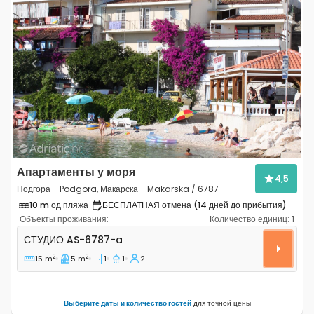
Previous
Next
Апартаменты у моря
4,5
Подгора - Podgora, Макарска - Makarska / 6787
10 m од пляжа
БЕСПЛАТНАЯ отмена (14 дней до прибытия)
Объекты проживания:
Количество единиц:
1
Студио-апартаменты Подгора - Podgora, Макарска - 
СТУДИО
AS-6787-a
2
2
15 m
5 m
1
1
2
Выберите даты и количество гостей
для точной цены