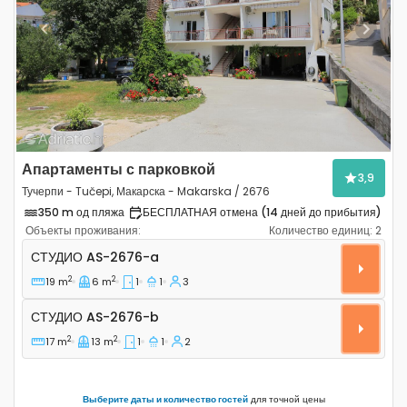
Previous
Next
Апартаменты с парковкой
3,9
Тучерпи - Tučepi, Макарска - Makarska / 2676
350 m од пляжа
БЕСПЛАТНАЯ отмена (14 дней до прибытия)
Объекты проживания:
Количество единиц:
2
Студио-апартаменты Тучерпи - Tučepi, Макарска - M
СТУДИО
AS-2676-a
2
2
19 m
6 m
1
1
3
Студио AS-2676-b
СТУДИО
AS-2676-b
2
2
17 m
13 m
1
1
2
Выберите даты и количество гостей
для точной цены