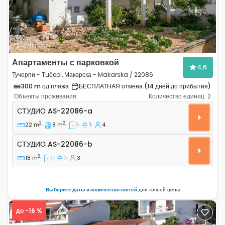
Апартаменты с парковкой
4,6
Тучерпи - Tučepi, Макарска - Makarska / 22086
300 m од пляжа
БЕСПЛАТНАЯ отмена (14 дней до прибытия)
Объекты проживания:
Количество единиц:
2
Студио-апартаменты Тучерпи - Tučepi, Макарска - M
СТУДИО
AS-22086-a
2
2
22 m
8 m
1
1
4
Студио AS-22086-b
СТУДИО
AS-22086-b
2
18 m
1
1
3
Выберите даты и количество гостей
для точной цены
до -16 %