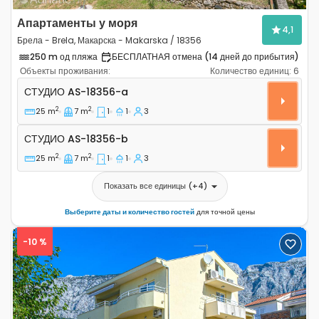
Апартаменты у моря
4,1
Брела - Brela, Макарска - Makarska / 18356
250 m од пляжа
БЕСПЛАТНАЯ отмена (14 дней до прибытия)
Объекты проживания:
Количество единиц:
6
Студио-апартаменты Брела - Brela, Макарска - Makar
СТУДИО
AS-18356-a
2
2
25 m
7 m
1
1
3
Студио AS-18356-b
СТУДИО
AS-18356-b
2
2
25 m
7 m
1
1
3
Показать все единицы
(+
4
)
Выберите даты и количество гостей
для точной цены
-10 %