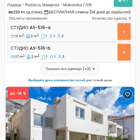
4,7
Подаца - Podaca, Макарска - Makarska / 516
230 m од пляжа
БЕСПЛАТНАЯ отмена (14 дней до прибытия)
Объекты проживания:
Количество единиц:
5
Студио-апартаменты Подаца - Podaca, Макарска - Ma
СТУДИО
AS-516-a
2
2
11 m
2 m
1
1
2
Студио AS-516-b
СТУДИО
AS-516-b
2
2
17 m
2 m
1
1
3
Показать все единицы
(+
3
)
Выберите даты и количество гостей
для точной цены
до -16 %
Previous
Next