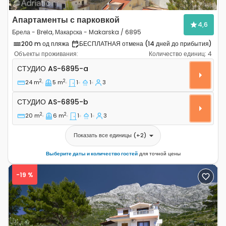
Апартаменты с парковкой
4,6
Брела - Brela, Макарска - Makarska / 6895
200 m од пляжа
БЕСПЛАТНАЯ отмена (14 дней до прибытия)
Объекты проживания:
Количество единиц:
4
Студио-апартаменты Брела - Brela, Макарска - Makar
СТУДИО
AS-6895-a
2
2
24 m
5 m
1
1
3
Студио AS-6895-b
СТУДИО
AS-6895-b
2
2
20 m
6 m
1
1
3
Показать все единицы
(+
2
)
Выберите даты и количество гостей
для точной цены
-19 %