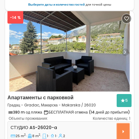
Выберите даты и количество гостей
для точной цены
-14 %
Previous
Next
Апартаменты с парковкой
5
Градац - Gradac, Макарска - Makarska / 26020
380 m од пляжа
БЕСПЛАТНАЯ отмена (14 дней до прибытия)
Объекты проживания:
Количество единиц:
1
Студио-апартаменты Градац - Gradac, Макарска - Ma
СТУДИО
AS-26020-a
2
2
25 m
8 m
1
1
2