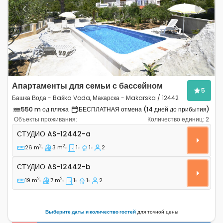
Previous
Next
Апартаменты для семьи с бассейном
5
Башка Вода - Baška Voda, Макарска - Makarska / 12442
550 m од пляжа
БЕСПЛАТНАЯ отмена (14 дней до прибытия)
Объекты проживания:
Количество единиц:
2
Студио-апартаменты Башка Вода - Baška Voda, Макар
СТУДИО
AS-12442-a
2
2
26 m
3 m
1
1
2
Студио AS-12442-b
СТУДИО
AS-12442-b
2
2
19 m
7 m
1
1
2
Выберите даты и количество гостей
для точной цены