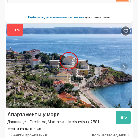
Выберите даты и количество гостей
для точной цены
-10 %
Previous
Next
Апартаменты у моря
5
Драшнице - Drašnice, Макарска - Makarska / 2581
100 m од пляжа
Объекты проживания:
Количество единиц:
1