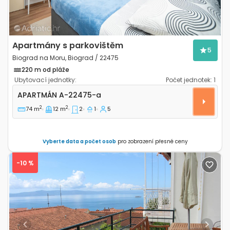
Apartmány s parkovištěm
5
Biograd na Moru, Biograd / 22475
220 m od pláže
Ubytovací jednotky:
Počet jednotek:
1
Dvoupokojový apartmán Biograd na Moru, Biograd A
APARTMÁN
A-22475-a
2
2
74 m
12 m
2
1
5
Vyberte data a počet osob
pro zobrazení přesné ceny
-10 %
Previous
Next