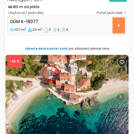
180 m od pláže
Ubytovací jednotky:
Počet jednotek:
1
Třípokojový dům Preko (Ugljan) K-18077
DŮM
K-18077
2
2
107 m
20 m
3
2
8
Vyberte data a počet osob
pro zobrazení přesné ceny
-10 %
Previous
Next