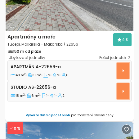
Apartmány u moře
4,8
Tučepi, Makarská - Makarska / 22656
150 m od pláže
Ubytovací jednotky:
Počet jednotek:
2
Dvoupokojový apartmán Tučepi, Makarská - Makars
APARTMÁN
A-22656-a
2
2
48 m
31 m
2
2
6
Studio AS-22656-a
STUDIO
AS-22656-a
2
2
18 m
6 m
1
1
2
Vyberte data a počet osob
pro zobrazení přesné ceny
-10 %