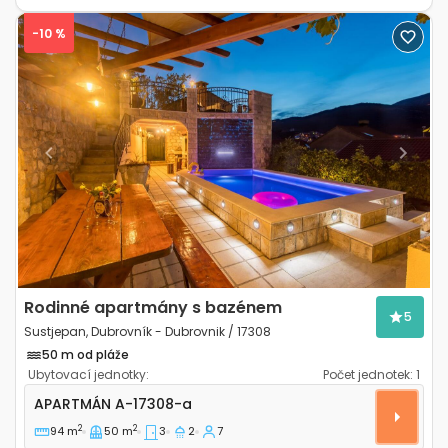
-10 %
Previous
Next
Rodinné apartmány s bazénem
5
Sustjepan, Dubrovník - Dubrovnik / 17308
50 m od pláže
Ubytovací jednotky:
Počet jednotek:
1
Třípokojový apartmán Sustjepan, Dubrovník - Dubrov
APARTMÁN
A-17308-a
2
2
94 m
50 m
3
2
7