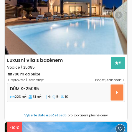
Previous
Next
Luxusní vila s bazénem
5
Vodice / 25085
700 m od pláže
Ubytovací jednotky:
Počet jednotek:
1
Čtyřpokojový dům Vodice K-25085
DŮM
K-25085
2
2
223 m
51 m
4
5
10
Vyberte data a počet osob
pro zobrazení přesné ceny
-10 %