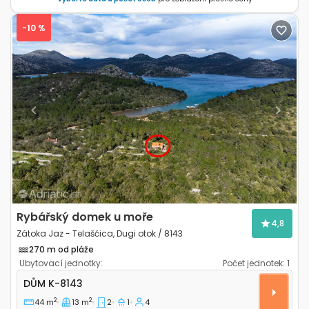
-10 %
Previous
Next
Rybářský domek u moře
4,8
Zátoka Jaz - Telašćica, Dugi otok / 8143
270 m od pláže
Ubytovací jednotky:
Počet jednotek:
1
Dvoupokojový dům Zátoka Jaz - Telašćica, Dugi otok 
DŮM
K-8143
2
2
44 m
13 m
2
1
4