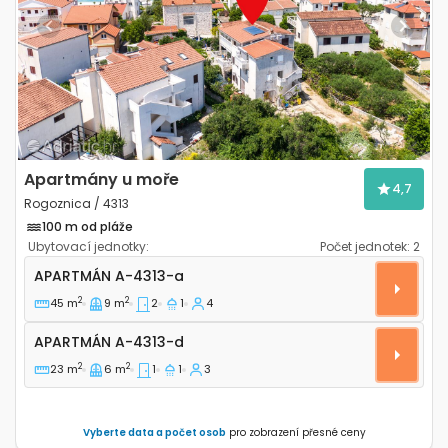
Previous
Next
Apartmány u moře
4,7
Rogoznica / 4313
100 m od pláže
Ubytovací jednotky:
Počet jednotek:
2
Dvoupokojový apartmán Rogoznica A-4313-a
APARTMÁN
A-4313-a
2
2
45 m
9 m
2
1
4
Apartmán A-4313-d
APARTMÁN
A-4313-d
2
2
23 m
6 m
1
1
3
Vyberte data a počet osob
pro zobrazení přesné ceny