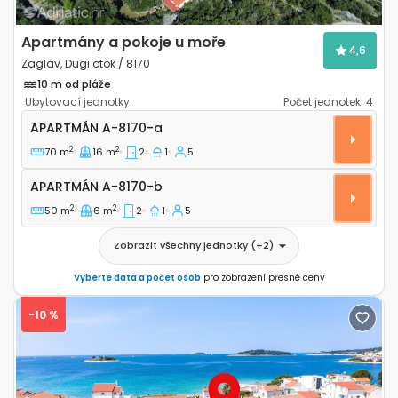
Apartmány a pokoje u moře
4,6
Zaglav, Dugi otok / 8170
10 m od pláže
Ubytovací jednotky:
Počet jednotek:
4
Dvoupokojový apartmán Zaglav, Dugi otok A-8170-a
APARTMÁN
A-8170-a
2
2
70 m
16 m
2
1
5
Apartmán A-8170-b
APARTMÁN
A-8170-b
2
2
50 m
6 m
2
1
5
Zobrazit všechny jednotky
(+
2
)
Vyberte data a počet osob
pro zobrazení přesné ceny
-10 %