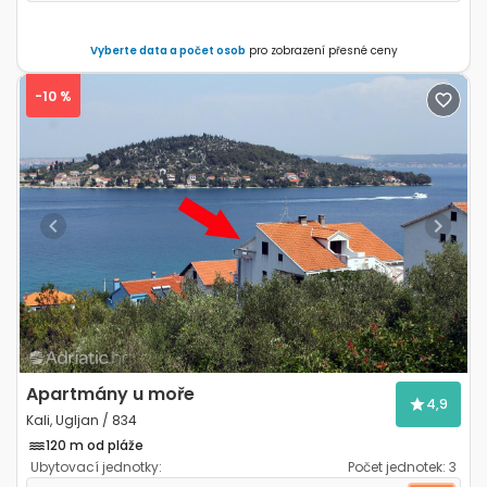
Vyberte data a počet osob
pro zobrazení přesné ceny
-10 %
Previous
Next
Apartmány u moře
4,9
Kali, Ugljan / 834
120 m od pláže
Ubytovací jednotky:
Počet jednotek:
3