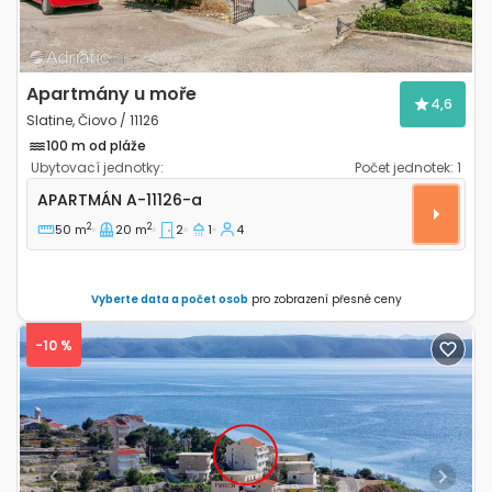
Apartmány u moře
4,6
Slatine, Čiovo / 11126
100 m od pláže
Ubytovací jednotky:
Počet jednotek:
1
Dvoupokojový apartmán Slatine, Čiovo A-11126-a
APARTMÁN
A-11126-a
2
2
50 m
20 m
2
1
4
Vyberte data a počet osob
pro zobrazení přesné ceny
-10 %
Previous
Next