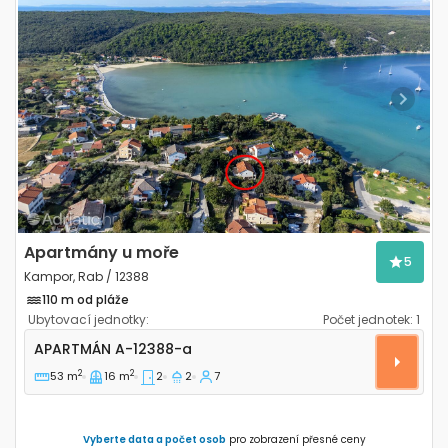
Previous
Next
Apartmány u moře
5
Kampor, Rab / 12388
110 m od pláže
Ubytovací jednotky:
Počet jednotek:
1
Dvoupokojový apartmán Kampor, Rab A-12388-a
APARTMÁN
A-12388-a
2
2
53 m
16 m
2
2
7
Vyberte data a počet osob
pro zobrazení přesné ceny