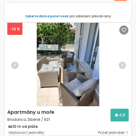
Vyberte data a počet osob
pro zobrazení přesné ceny
-10 %
Previous
Next
Apartmány u moře
4,9
Brodarica, Šibenik / 921
10 m od pláže
Ubytovací jednotky:
Počet jednotek:
1