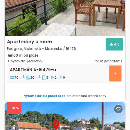
Apartmány u moře
4,9
Podgora, Makarská - Makarska / 16476
100 m od pláže
Ubytovací jednotky:
Počet jednotek:
1
Třípokojový apartmán Podgora, Makarská - Makarsk
APARTMÁN
A-16476-a
2
2
70 m
30 m
3
2
9
Vyberte data a počet osob
pro zobrazení přesné ceny
-10 %