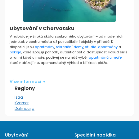
Ubytování v Chorvatsku
V nabídce je široká škála soukromého ubytování – od moderních
jednotek v centru města až po rustikální objekty v přírodě. K
dispozici jsou
apartmány
,
rekreační domy
,
studio-apartmány
a
pokoje
, které spojují pohodlí, autentičnost a dostupnost. Pokud sníš
o ranní kávě u moře, podívej se na náš výběr
apartmánů u moře
,
které nabízejí nezapomenutelný výhled a blízkost pláže.
Chorvatsko je atraktivní destinací po celý rok – léto přináší slunce a
koupání, jaro a podzim jsou ideální pro objevování přírody a
Více informací ▼
kulturních památek. Bez ohledu na sezónu ubytování, které
Regiony
nabízíme, poskytuje pocit domova, pohostinné hostitele a flexibilní
podmínky pobytu. Mnoho objektů nabízí
bezplatné zrušení
Istra
rezervace
, soukromé parkování, Wi-Fi a další vybavení, jako je
Kvarner
bazén nebo gril.
Dalmacija
Pokud plánuješ cestu do konkrétního regionu, podívej se na
nabídku:
Ubytování Dubrovník
Ubytování Makarska
Ubytování
Speciální nabídka
Ubytování Pula