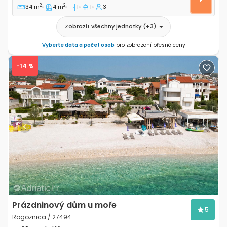
2
2
34 m
4 m
1
1
3
Zobrazit všechny jednotky
(+
3
)
Vyberte data a počet osob
pro zobrazení přesné ceny
-14 %
Previous
Next
Prázdninový dům u moře
5
Rogoznica / 27494