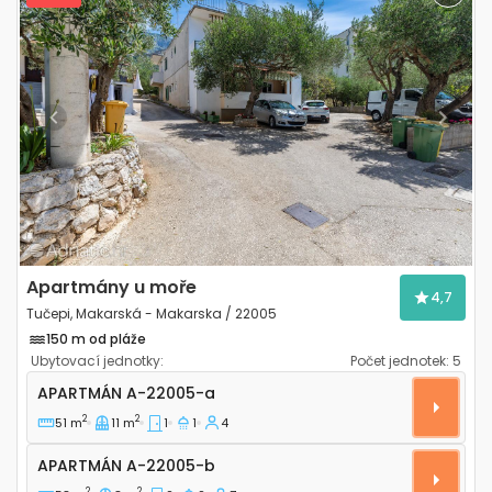
Previous
Next
Apartmány u moře
4,7
Tučepi, Makarská - Makarska / 22005
150 m od pláže
Ubytovací jednotky:
Počet jednotek:
5
Jednopokojový apartmán Tučepi, Makarská - Makar
APARTMÁN
A-22005-a
2
2
51 m
11 m
1
1
4
Apartmán A-22005-b
APARTMÁN
A-22005-b
2
2