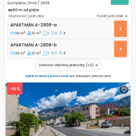
Sumpetar, Omiš / 2808
50 m od pláže
Ubytovací jednotky:
Počet jednotek:
4
Jednopokojový apartmán Sumpetar, Omiš A-2808-a
APARTMÁN
A-2808-a
2
2
29 m
10 m
1
1
4
Apartmán A-2808-b
APARTMÁN
A-2808-b
2
2
29 m
10 m
1
1
4
Zobrazit všechny jednotky
(+
2
)
Vyberte data a počet osob
pro zobrazení přesné ceny
-10 %
Previous
Next