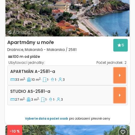
Apartmány u moře
5
Drašnice, Makarská - Makarska / 2581
100 m od pláže
Ubytovací jednotky:
Počet jednotek:
2
Jednopokojový apartmán Drašnice, Makarská - Maka
APARTMÁN
A-2581-a
2
2
33 m
10 m
1
1
3
Studio AS-2581-a
STUDIO
AS-2581-a
2
2
27 m
3 m
1
1
3
Vyberte data a počet osob
pro zobrazení přesné ceny
-10 %