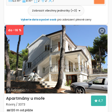
53 m
8 m
2
2
7
Zobrazit všechny jednotky
(+
3
)
Vyberte data a počet osob
pro zobrazení přesné ceny
do -16 %
Previous
Next
Apartmány u moře
4,7
Rovinj / 3373
120 m od pláže