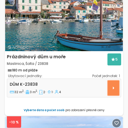
Previous
Next
Prázdninový dům u moře
5
Maslinica, Šolta / 23838
180 m od pláže
Ubytovací jednotky:
Počet jednotek:
1
Dvoupokojový dům Maslinica, Šolta K-23838
DŮM
K-23838
2
2
32 m
3 m
2
1
4
Vyberte data a počet osob
pro zobrazení přesné ceny
-10 %