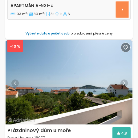
Třípokojový apartmán Brodarica, Šibenik A-921-a
APARTMÁN
A-921-a
2
2
103 m
30 m
3
1
6
Vyberte data a počet osob
pro zobrazení přesné ceny
-10 %
Previous
Next
Prázdninový dům u moře
4,8
Preko, Ugljan / 18077