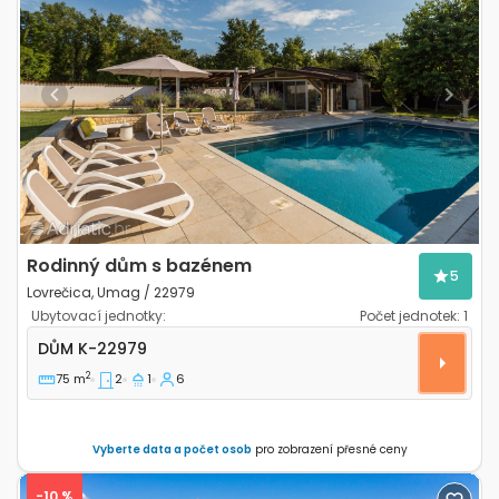
Previous
Next
Rodinný dům s bazénem
5
Lovrečica, Umag / 22979
Ubytovací jednotky:
Počet jednotek:
1
Dvoupokojový dům Lovrečica, Umag K-22979
DŮM
K-22979
2
75 m
2
1
6
Vyberte data a počet osob
pro zobrazení přesné ceny
-10 %