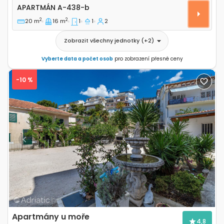
Apartmán A-438-b
APARTMÁN
A-438-b
2
2
20 m
16 m
1
1
2
Zobrazit všechny jednotky
(+
2
)
Vyberte data a počet osob
pro zobrazení přesné ceny
-10 %
Previous
Next
Apartmány u moře
4,8