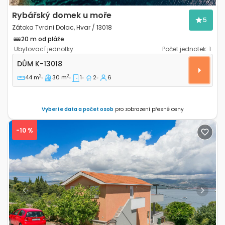
Rybářský domek u moře
5
Zátoka Tvrdni Dolac, Hvar / 13018
20 m od pláže
Ubytovací jednotky:
Počet jednotek:
1
Jednopokojový dům Zátoka Tvrdni Dolac, Hvar K-1301
DŮM
K-13018
2
2
44 m
30 m
1
2
6
Vyberte data a počet osob
pro zobrazení přesné ceny
-10 %
Previous
Next