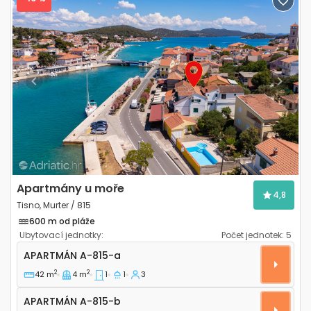
Previous
Next
Apartmány u moře
4,8
Tisno, Murter / 815
600 m od pláže
Ubytovací jednotky:
Počet jednotek:
5
Jednopokojový apartmán Tisno, Murter A-815-a
APARTMÁN
A-815-a
2
2
42 m
4 m
1
1
3
Apartmán A-815-b
APARTMÁN
A-815-b