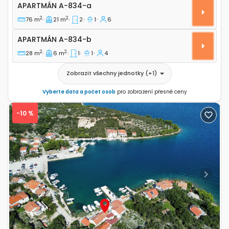
Dvoupokojový apartmán Kali, Ugljan A-834-a
APARTMÁN
A-834-a
2
2
76 m
21 m
2
1
6
Apartmán A-834-b
APARTMÁN
A-834-b
2
2
28 m
6 m
1
1
4
Zobrazit všechny jednotky
(+
1
)
Vyberte data a počet osob
pro zobrazení přesné ceny
-10 %
Previous
Next