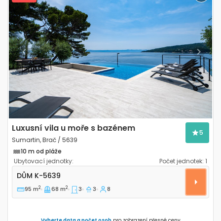
Previous
Next
Luxusní vila u moře s bazénem
5
Sumartin, Brač / 5639
10 m od pláže
Ubytovací jednotky:
Počet jednotek:
1
Třípokojový dům Sumartin, Brač K-5639
DŮM
K-5639
2
2
95 m
68 m
3
3
8
Vyberte data a počet osob
pro zobrazení přesné ceny