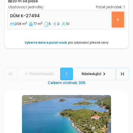
20 m od pláže
Ubytovací jednotky:
Počet jednotek:
1
Prostorný dům Rogoznica K-27494
DŮM
K-27494
2
2
208 m
77 m
5
2
10
Vyberte data a počet osob
pro zobrazení přesné ceny
Předcházející
1
Následující
Celkem stránek
:
305