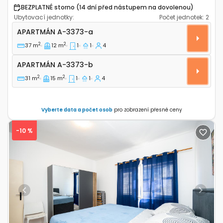
BEZPLATNÉ storno (14 dní před nástupem na dovolenou)
Ubytovací jednotky:
Počet jednotek:
2
Jednopokojový apartmán Rovinj A-3373-a
APARTMÁN
A-3373-a
2
2
37 m
12 m
1
1
4
Apartmán A-3373-b
APARTMÁN
A-3373-b
2
2
31 m
15 m
1
1
4
Vyberte data a počet osob
pro zobrazení přesné ceny
-10 %
Previous
Next