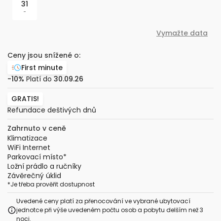
31
-
Vymažte data
Ceny jsou snížené o:
First minute
-10%
Platí do
30.09.26
GRATIS!
Refundace deštivých dnů
Zahrnuto v ceně
Klimatizace
WiFi Internet
Parkovací místo
*
Ložní prádlo a ručníky
Závěrečný úklid
*
Je třeba prověřit dostupnost
Uvedené ceny platí za přenocování ve vybrané ubytovací
jednotce při výše uvedeném počtu osob a pobytu delším než 3
noci.