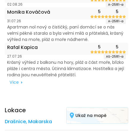
02.08.26
A-2581-a
Monika Kováčová
5
5
31.07.26
A-2581-a
Apartman nol nový a čističký, paní domácí se o nás
velmi pěkně starala a byla velmi milá a přátelská, krásný
výhled na moře, pláž a moře nádherné.
Rafal Kapica
5
5
27.07.26
AS-2581-a
Krásný výhled z balkonu na hory, pláž a část moře, blízko
pláže i centra města. Účinná klimatizace. Hostitelka a její
rodina jsou neuvěřitelně přátelští.
Vice
Lokace
Ukaž na mapě
Drašnice
,
Makarska