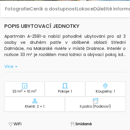
Fotografie
Ceník a dostupnost
Lokace
Důležité infor
POPIS UBYTOVACÍ JEDNOTKY
Apartmán A-2581-a nabízí pohodlné ubytování pro až 3
osoby ve druhém patře v oblíbené oblasti Střední
Dalmácie, na Makarské riviéře v místě Drašnice. Interiér o
rozloze 33 m² je rozdělen mezi ložnici a obývací pokoj, kde
najdete další lůžko. K dispozici je klimatizace v obývacím
Vice
pokoji, která je zahrnuta v ceně pobytu.
Součástí apartmánu je vlastní kuchyně vybavená
základním kuchyňským nádobím a myčkou nádobí. Pro
pohodlí hostů je zde standardní wi-fi připojení, satelitní
2
Plocha - ubytování
2
Počet ložnic - ubytování
Počet koup
33 m
+ 10 m
Pokoje: 1
Koupelny: 1
televize, ložní prádlo, toaletní potřeby, ručníky do koupelny,
žehlička, žehlicí prkno a fén. Na prostorné terase o velikosti
Kapacita
Patro - ubytov
Klienti: 2 + 1
II.patro (Podkroví)
10 m² si můžete vychutnat výhled na moře.
Venku je k dispozici 40 m² prostoru a bezplatné soukromé
- Má WiFi
- Nedostupné
WiFi
Snídaně
parkování. Apartmán je snadno dostupný autem.