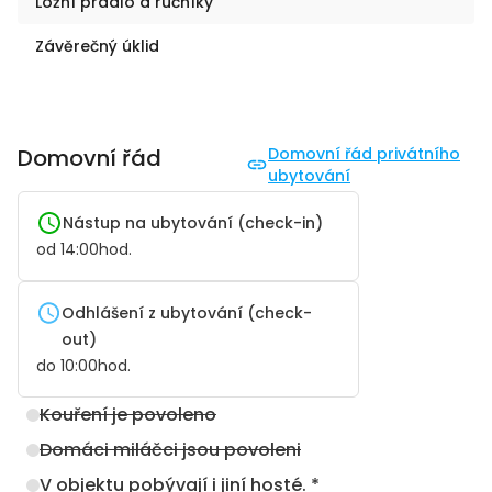
Ložní prádlo a ručníky
Závěrečný úklid
Domovní řád
Domovní řád privátního
ubytování
Nástup na ubytování (check-in)
od
14:00
hod.
Odhlášení z ubytování (check-
out)
do
10:00
hod.
Kouření je povoleno
Domáci miláčci jsou povoleni
V objektu pobývají i jiní hosté. *