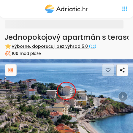
Jednopokojový apartmán s teraso
Výborně, doporučuji bez výhrad
5.0
(
22
)
100 m
od pláže
Pláž
Previous
Nex