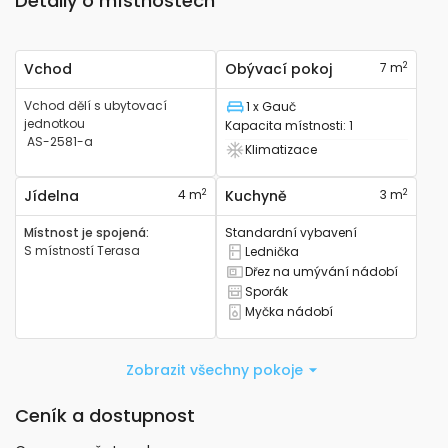
Detaily o místnostech
2
Vchod
Obývací pokoj
7 m
Vchod dělí s ubytovací
1 x Gauč
Lůžko
jednotkou
Kapacita místnosti
:
1
AS-2581-a
Klimatizace
Má klimatizaci
2
2
Jídelna
4 m
Kuchyně
3 m
Místnost je spojená
:
Standardní vybavení
S místností
Terasa
Lednička
Má lednici
Dřez na umývání nádobí
Má kuchyňský dřez
Sporák
Má sporák
Myčka nádobí
Má myčku nádobí
Zobrazit všechny pokoje
Ceník a dostupnost