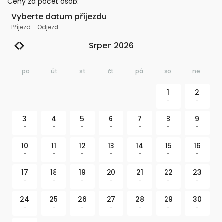
Ceny za počet osob
:
Vyberte datum příjezdu
Příjezd
-
Odjezd
Srpen 2026
po
út
st
čt
pá
so
ne
1
2
-
-
3
4
5
6
7
8
9
-
-
-
-
-
-
-
10
11
12
13
14
15
16
-
-
-
-
-
-
-
17
18
19
20
21
22
23
-
-
-
-
-
-
-
24
25
26
27
28
29
30
-
-
-
-
-
-
-