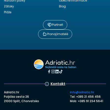
Národní parky
Obecné informace
Zátoky
Blog
Pláže
Partneři
Pronajímatelé
Kontakt
Adriatic.hr
info@adriatic.hr
Poljička cesta 26
Tel: +385 21 456 456
21000 Split, Chorvatsko
Mob: +385 91 234 5641