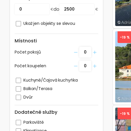
do
€
€
Ukaž jen objekty se slevou
-19 %
Místnosti
Počet pokojů
Počet koupelen
Pre
Kuchyně/Čajová kuchyňka
Balkon/Terasa
Dvůr
Dodatečné služby
-19 %
Parkoviště
Klimatizace