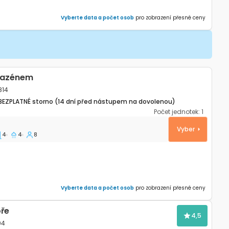
Vyberte data a počet osob
pro zobrazení přesné ceny
bazénem
814
BEZPLATNÉ storno (14 dní před nástupem na dovolenou)
Počet jednotek:
1
 Verunić, Dugi otok K-27814
Vyber
4
4
8
Vyberte data a počet osob
pro zobrazení přesné ceny
ře
4,5
04