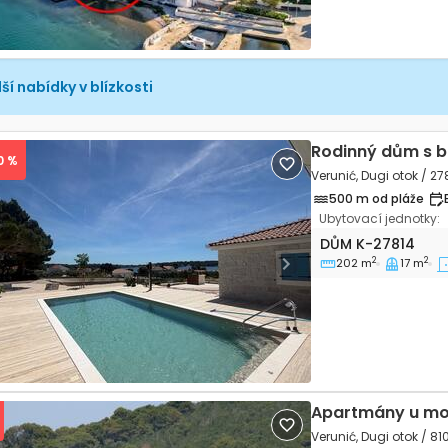
ší nabídky v blízkosti
Rodinný dům s 
0 %
Verunić, Dugi otok / 27
500 m od pláže
Ubytovací jednotky:
Čtyřpokojový dům
DŮM
K-27814
2
2
202 m
17 m
vious
Next
Apartmány u mo
Verunić, Dugi otok / 81