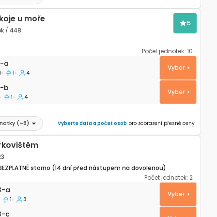
koje u moře
5
ok / 448
Počet jednotek:
10
artmán Zátoka Soline, Dugi otok A-448-a
-a
Vyber
1
1
4
8-b
-b
Vyber
1
4
dnotky
(+
8
)
Vyberte data a počet osob
pro zobrazení přesné ceny
rkovištěm
23
BEZPLATNÉ storno (14 dní před nástupem na dovolenou)
Počet jednotek:
2
artmán Božava, Dugi otok A-8123-a
3-a
Vyber
1
3
3-c
3-c