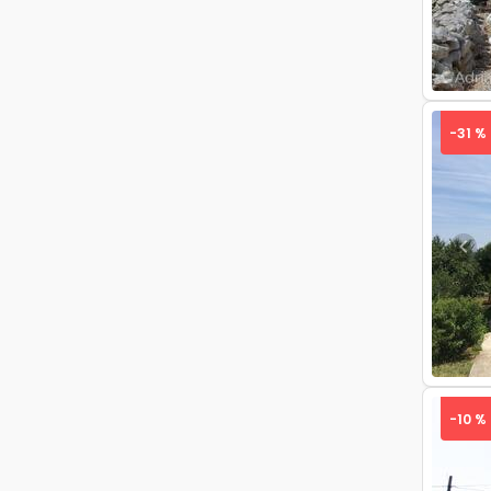
-31 %
Pre
-10 %