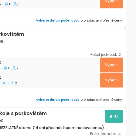
Vyber
2
1
5
Vyberte data a počet osob
pro zobrazení přesné ceny
rkovištěm
08
Počet jednotek:
2
io Božava, Dugi otok AS-8108-a
a
Vyber
1
1
2
b
Vyber
1
2
Vyberte data a počet osob
pro zobrazení přesné ceny
oje s parkovištěm
4,9
00
BEZPLATNÉ storno (14 dní před nástupem na dovolenou)
Počet jednotek:
4