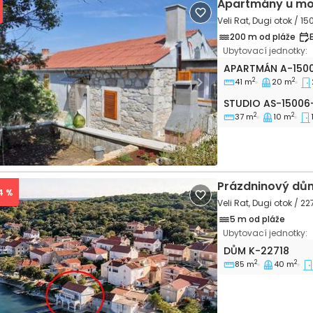
Apartmány u mo
Veli Rat, Dugi otok / 1
200 m od pláže
Ubytovací jednotky:
Dvoupokojový apa
APARTMÁN
A-150
2
2
41 m
20 m
vious
Next
Studio AS-15006-
STUDIO
AS-15006
2
2
37 m
10 m
Prázdninový dů
4 %
Veli Rat, Dugi otok / 22
5 m od pláže
Ubytovací jednotky:
Třípokojový dům V
DŮM
K-22718
2
2
85 m
40 m
vious
Next