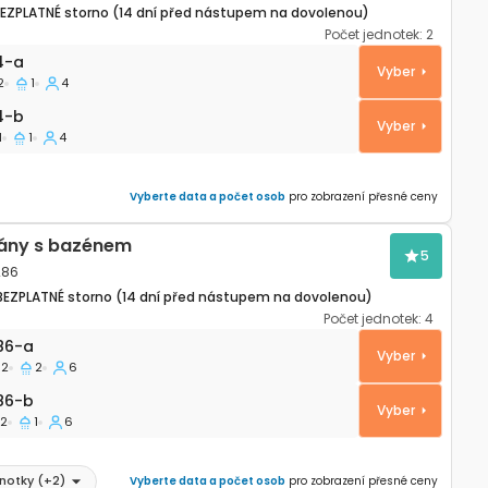
EZPLATNÉ storno (14 dní před nástupem na dovolenou)
Počet jednotek:
2
rtmán Verunić, Dugi otok A-8104-a
4-a
Vyber
2
1
4
4-b
4-b
Vyber
1
1
4
Vyberte data a počet osob
pro zobrazení přesné ceny
ány s bazénem
5
286
BEZPLATNÉ storno (14 dní před nástupem na dovolenou)
Počet jednotek:
4
rtmán Verunić, Dugi otok A-14286-a
86-a
Vyber
2
2
6
86-b
86-b
Vyber
2
1
6
dnotky
(+
2
)
Vyberte data a počet osob
pro zobrazení přesné ceny