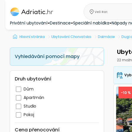
Veli Rat
Privátní ubytování
Destinace
Speciální nabídka
Nápady n
Hlavní stránka
Ubytování Chorvatsko
Dalmácie
Dugi 
Ubyt
Vyhledávání pomocí mapy
22 možn
Vyb
Druh ubytování
Dům
-10 %
Apartmán
Studio
Pokoj
Pre
Cena přenocování