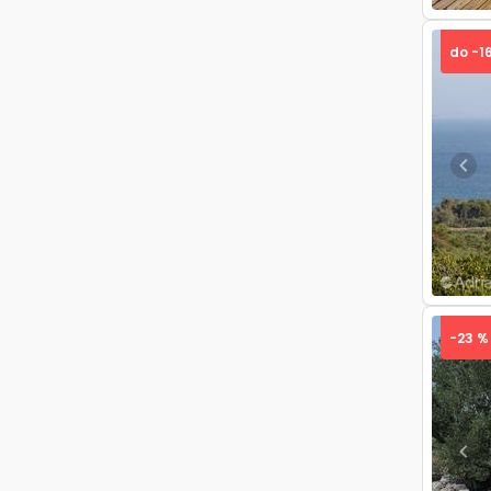
do -1
Pre
-23 %
Pre