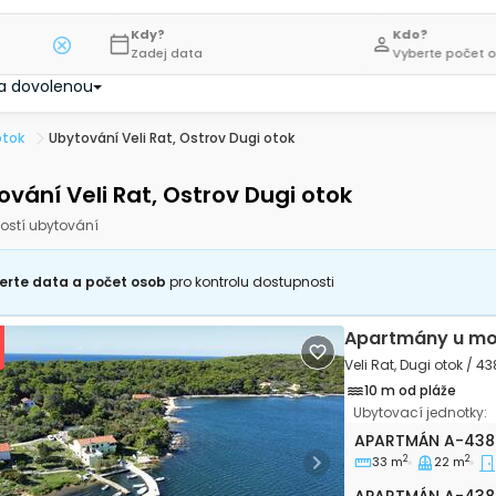
Kdy?
Kdo?
Zadej data
Vyberte počet 
a dovolenou
otok
Ubytování Veli Rat, Ostrov Dugi otok
ování Veli Rat, Ostrov Dugi otok
ostí ubytování
erte data a počet osob
pro kontrolu dostupnosti
Apartmány u mo
Veli Rat, Dugi otok / 43
10 m od pláže
Ubytovací jednotky:
Dvoupokojový apa
APARTMÁN
A-438
2
2
33 m
22 m
vious
Next
Apartmán A-438