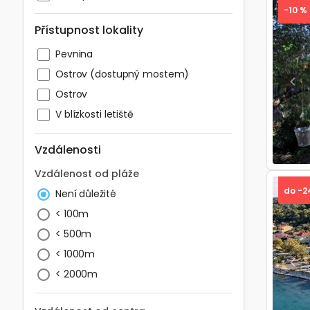
-10 %
Přístupnost lokality
Pevnina
Ostrov (dostupný mostem)
Pre
Ostrov
V blízkosti letiště
Vzdálenosti
Vzdálenost od pláže
do -2
Není důležité
< 100m
< 500m
< 1000m
Pre
< 2000m