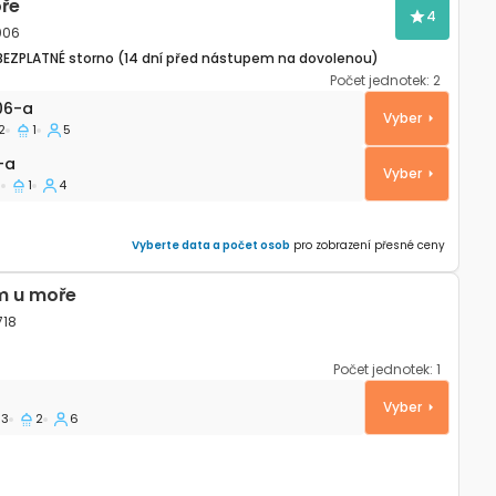
ře
4
5006
BEZPLATNÉ storno (14 dní před nástupem na dovolenou)
Počet jednotek:
2
rtmán Veli Rat, Dugi otok A-15006-a
06-a
Vyber
2
1
5
a
-a
Vyber
1
1
4
Vyberte data a počet osob
pro zobrazení přesné ceny
m u moře
718
Počet jednotek:
1
eli Rat, Dugi otok K-22718
Vyber
3
2
6