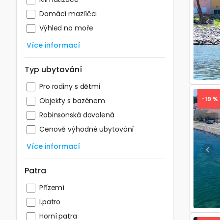
Domácí mazlíčci
Pre
Výhled na moře
Více informací
Typ ubytování
Pro rodiny s dětmi
-19 %
Objekty s bazénem
Robinsonská dovolená
Cenově výhodné ubytování
Více informací
Pre
Patra
Přízemí
I.patro
Horní patra