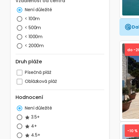
Vzdálenost od centra
Není důležité
< 100m
Dal
< 500m
< 1000m
< 2000m
do -2
Druh pláže
Písečná pláž
Oblázková pláž
Pre
Hodnocení
Není důležité
3.5+
4+
-10 %
4.5+