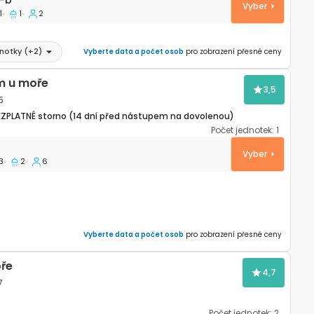
-b
Vyber
1
1
2
dnotky
(+
2
)
Vyberte data a počet osob
pro zobrazení přesné ceny
m u moře
3,5
5
EZPLATNÉ storno (14 dní před nástupem na dovolenou)
Počet jednotek:
1
eli Rat, Dugi otok K-875
Vyber
3
2
6
Vyberte data a počet osob
pro zobrazení přesné ceny
ře
4,7
7
Počet jednotek:
2