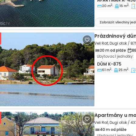
APARTMÁN
A-438
2
2
20 m
16 m
Zobrazit všechny je
Prázdninový dů
Veli Rat, Dugi otok / 87
20 m od pláže
B
Ubytovací jednotky:
Třípokojový dům V
DŮM
K-875
2
2
61 m
25 m
vious
Next
Apartmány u mo
Veli Rat, Dugi otok / 43
40 m od pláže
Ubytovací jednotky: