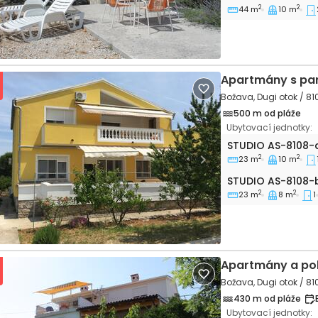
2
2
44 m
10 m
Apartmány s pa
Božava, Dugi otok / 81
500 m od pláže
Ubytovací jednotky:
Apartmánové stud
STUDIO
AS-8108-
2
2
23 m
10 m
vious
Next
Studio AS-8108-b
STUDIO
AS-8108-
2
2
23 m
8 m
1
Apartmány a pok
Božava, Dugi otok / 81
430 m od pláže
Ubytovací jednotky: