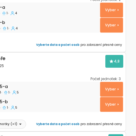
artmán Veli Rat, Dugi otok A-437-a
-a
Vyber
1
4
-b
-b
Vyber
1
4
Vyberte data a počet osob
pro zobrazení přesné ceny
ře
4,8
525
Počet jednotek:
3
artmán Veli Rat, Dugi otok A-11525-a
25-a
Vyber
1
1
5
5-b
25-b
Vyber
1
5
dnotky
(+
1
)
Vyberte data a počet osob
pro zobrazení přesné ceny