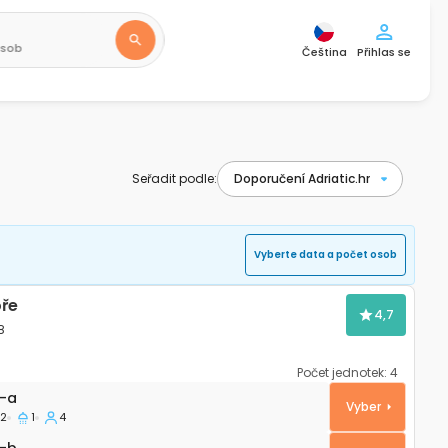
osob
Čeština
Přihlas se
Seřadit podle:
Vyberte data a počet osob
ře
4,7
8
Počet jednotek:
4
rtmán Veli Rat, Dugi otok A-438-a
-a
Vyber
2
1
4
-b