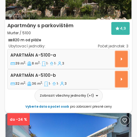
Apartmány s parkovištěm
4,9
Murter / 5100
820 m od pláže
Ubytovací jednotky:
Počet jednotek:
3
Jednopokojový apartmán Murter A-5100-a
APARTMÁN
A-5100-a
2
2
39 m
8 m
1
1
3
Apartmán A-5100-b
APARTMÁN
A-5100-b
2
2
32 m
36 m
1
1
3
Zobrazit všechny jednotky
(+
1
)
Vyberte data a počet osob
pro zobrazení přesné ceny
do -24 %