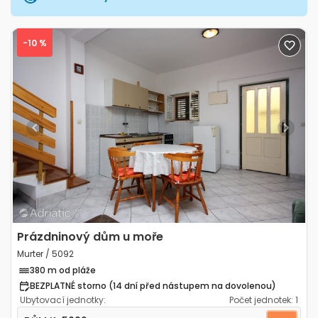
-10 %
Previous
Next
Prázdninový dům u moře
Murter / 5092
380 m od pláže
BEZPLATNÉ storno (14 dní před nástupem na dovolenou)
Ubytovací jednotky:
Počet jednotek:
1
Jednopokojový dům Murter K-5092