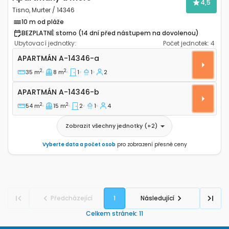
4,5
Tisno, Murter / 14346
10 m od pláže
BEZPLATNÉ storno (14 dní před nástupem na dovolenou)
Ubytovací jednotky:
Počet jednotek:
4
Jednopokojový apartmán Tisno, Murter A-14346-a
APARTMÁN
A-14346-a
2
2
35 m
8 m
1
1
2
Apartmán A-14346-b
APARTMÁN
A-14346-b
2
2
54 m
15 m
2
1
4
Zobrazit všechny jednotky
(+
2
)
Vyberte data a počet osob
pro zobrazení přesné ceny
Předcházející
1
Následující
Celkem stránek
:
11