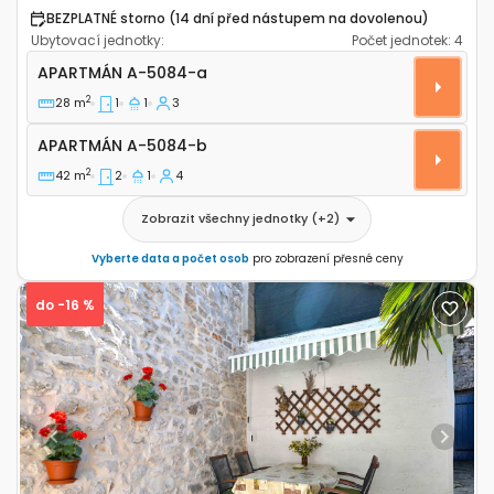
BEZPLATNÉ storno (14 dní před nástupem na dovolenou)
Ubytovací jednotky:
Počet jednotek:
4
Jednopokojový apartmán Murter A-5084-a
APARTMÁN
A-5084-a
2
28 m
1
1
3
Apartmán A-5084-b
APARTMÁN
A-5084-b
2
42 m
2
1
4
Zobrazit všechny jednotky
(+
2
)
Vyberte data a počet osob
pro zobrazení přesné ceny
do -16 %
Previous
Next