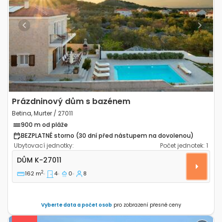
Previous
Next
Prázdninový dům s bazénem
Betina, Murter / 27011
900 m od pláže
BEZPLATNÉ storno (30 dní před nástupem na dovolenou)
Ubytovací jednotky:
Počet jednotek:
1
Čtyřpokojový dům Betina, Murter K-27011
DŮM
K-27011
2
162 m
4
0
8
Vyberte data a počet osob
pro zobrazení přesné ceny