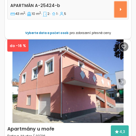
Apartmán A-25424-b
APARTMÁN
A-25424-b
2
2
43 m
10 m
2
1
5
Vyberte data a počet osob
pro zobrazení přesné ceny
do -16 %
Previous
Next
Apartmány u moře
4,3