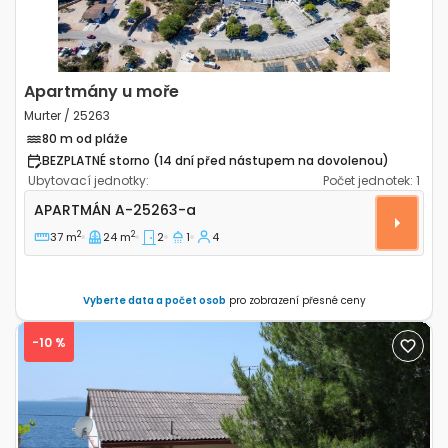
Apartmány u moře
Murter / 25263
80 m od pláže
BEZPLATNÉ storno (14 dní před nástupem na dovolenou)
Ubytovací jednotky:
Počet jednotek:
1
Dvoupokojový apartmán Murter A-25263-a
APARTMÁN
A-25263-a
2
2
37 m
24 m
2
1
4
Vyberte data a počet osob
pro zobrazení přesné ceny
-10 %