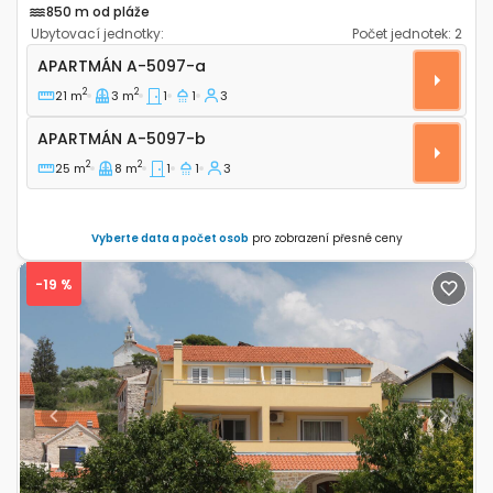
850 m od pláže
Ubytovací jednotky:
Počet jednotek:
2
Jednopokojový apartmán Murter A-5097-a
APARTMÁN
A-5097-a
2
2
21 m
3 m
1
1
3
Apartmán A-5097-b
APARTMÁN
A-5097-b
2
2
25 m
8 m
1
1
3
Vyberte data a počet osob
pro zobrazení přesné ceny
-19 %
Previous
Next