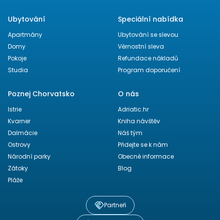
Ubytování
Speciální nabídka
Apartmány
Ubytování se slevou
Domy
Věrnostní sleva
Pokoje
Refundace nákladů
Studia
Program doporučení
Poznej Chorvatsko
O nás
Istrie
Adriatic.hr
Kvarner
Kniha návštěv
Dalmácie
Náš tým
Ostrovy
Přidejte se k nám
Národní parky
Obecné informace
Zátoky
Blog
Pláže
Partneři