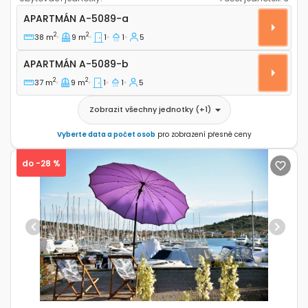
Jednopokojový apartmán Murter A-5089-a
APARTMÁN
A-5089-a
2
2
38 m
9 m
1
1
5
Apartmán A-5089-b
APARTMÁN
A-5089-b
2
2
37 m
9 m
1
1
5
Zobrazit všechny jednotky
(+
1
)
Vyberte data a počet osob
pro zobrazení přesné ceny
do -28 %
Previous
Next