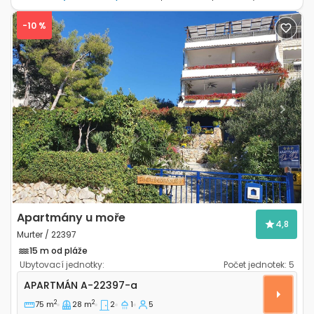
-10 %
Previous
Next
Apartmány u moře
4,8
Murter / 22397
15 m od pláže
Ubytovací jednotky:
Počet jednotek:
5
Dvoupokojový apartmán Murter A-22397-a
APARTMÁN
A-22397-a
2
2
75 m
28 m
2
1
5