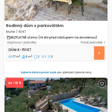
Rodinný dům s parkovištěm
Murter / 15147
BEZPLATNÉ storno (14 dní před nástupem na dovolenou)
Ubytovací jednotky:
Počet jednotek:
1
Dvoupokojový dům Murter K-15147
DŮM
K-15147
2
2
77 m
6 m
2
1
5
Vyberte data a počet osob
pro zobrazení přesné ceny
do -16 %