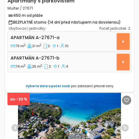
Apartmány s parkovištěm
Murter / 27671
450 m od pláže
BEZPLATNÉ storno (14 dní před nástupem na dovolenou)
Ubytovací jednotky:
Počet jednotek:
2
Dvoupokojový apartmán Murter A-27671-a
APARTMÁN
A-27671-a
2
2
73 m
21 m
2
1
10
Apartmán A-27671-b
APARTMÁN
A-27671-b
2
2
74 m
25 m
2
1
4
Vyberte data a počet osob
pro zobrazení přesné ceny
do -20 %
Previous
Next