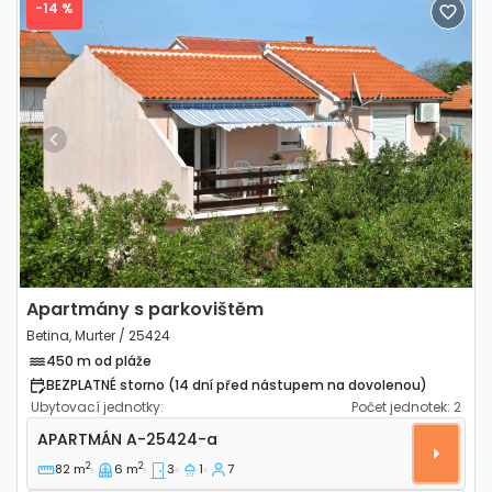
-14 %
Previous
Next
Apartmány s parkovištěm
Betina, Murter / 25424
450 m od pláže
BEZPLATNÉ storno (14 dní před nástupem na dovolenou)
Ubytovací jednotky:
Počet jednotek:
2
Třípokojový apartmán Betina, Murter A-25424-a
APARTMÁN
A-25424-a
2
2
82 m
6 m
3
1
7