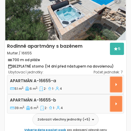
Previous
Next
Rodinné apartmány s bazénem
5
Murter / 16655
700 m od pláže
BEZPLATNÉ storno (14 dní před nástupem na dovolenou)
Ubytovací jednotky:
Počet jednotek:
7
Dvoupokojový apartmán Murter A-16655-a
APARTMÁN
A-16655-a
2
2
51 m
6 m
2
1
4
Apartmán A-16655-b
APARTMÁN
A-16655-b
2
2
39 m
6 m
2
1
4
Zobrazit všechny jednotky
(+
5
)
Vyberte data a počet osob
pro zobrazení přesné ceny