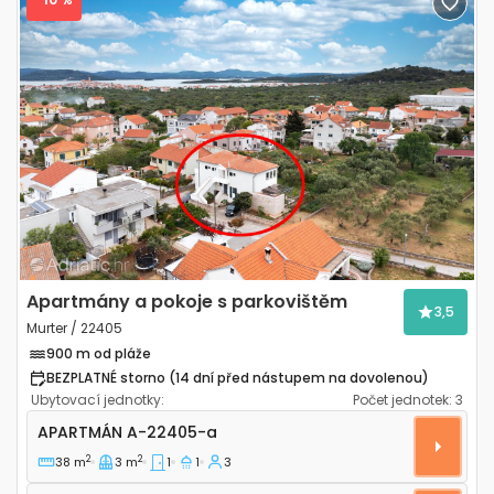
Previous
Next
Apartmány a pokoje s parkovištěm
3,5
Murter / 22405
900 m od pláže
BEZPLATNÉ storno (14 dní před nástupem na dovolenou)
Ubytovací jednotky:
Počet jednotek:
3
Jednopokojový apartmán Murter A-22405-a
APARTMÁN
A-22405-a
2
2
38 m
3 m
1
1
3