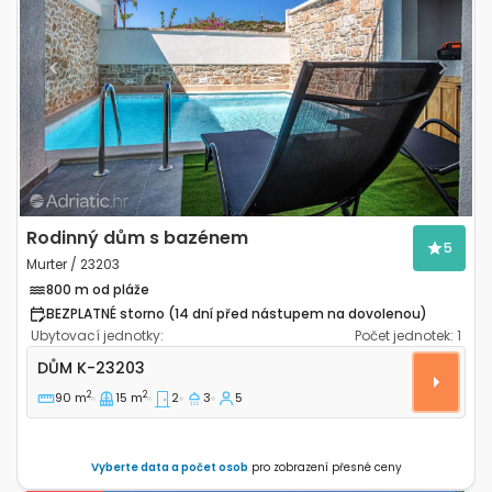
Previous
Next
Rodinný dům s bazénem
5
Murter / 23203
800 m od pláže
BEZPLATNÉ storno (14 dní před nástupem na dovolenou)
Ubytovací jednotky:
Počet jednotek:
1
Dvoupokojový dům Murter K-23203
DŮM
K-23203
2
2
90 m
15 m
2
3
5
Vyberte data a počet osob
pro zobrazení přesné ceny