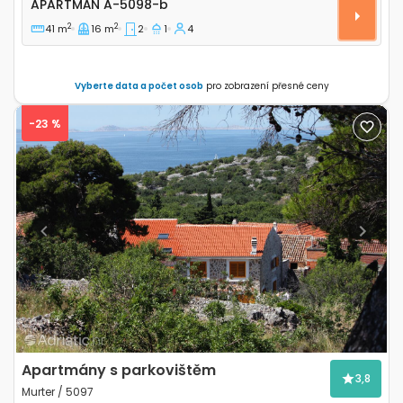
APARTMÁN
A-5098-b
2
2
41 m
16 m
2
1
4
Vyberte data a počet osob
pro zobrazení přesné ceny
-23 %
Previous
Next
Apartmány s parkovištěm
3,8
Murter / 5097