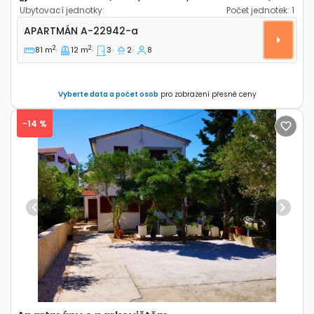
Ubytovací jednotky:
Počet jednotek:
1
Třípokojový apartmán Murter A-22942-a
APARTMÁN
A-22942-a
2
2
81 m
12 m
3
2
8
Vyberte data a počet osob
pro zobrazení přesné ceny
-14 %
Previous
Next