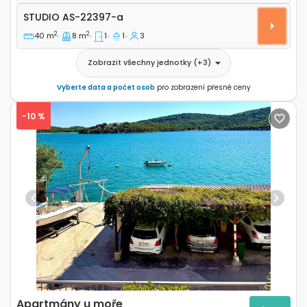
Studio AS-22397-a
STUDIO
AS-22397-a
2
2
40 m
8 m
1
1
3
Zobrazit všechny jednotky
(+
3
)
Vyberte data a počet osob
pro zobrazení přesné ceny
-10 %
Previous
Next
Apartmány u moře