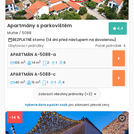
Apartmány s parkovištěm
4,4
Murter / 5088
BEZPLATNÉ storno (14 dní před nástupem na dovolenou)
Ubytovací jednotky:
Počet jednotek:
4
Dvoupokojový apartmán Murter A-5088-a
APARTMÁN
A-5088-a
2
2
66 m
14 m
2
1
6
Apartmán A-5088-c
APARTMÁN
A-5088-c
2
2
40 m
15 m
1
1
4
Zobrazit všechny jednotky
(+
2
)
Vyberte data a počet osob
pro zobrazení přesné ceny
-14 %