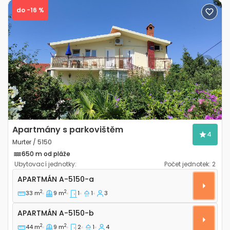
do -16 %
Previous
Next
Apartmány s parkovištěm
4
Murter / 5150
650 m od pláže
Ubytovací jednotky:
Počet jednotek:
2
Jednopokojový apartmán Murter A-5150-a
APARTMÁN
A-5150-a
2
2
33 m
9 m
1
1
3
Apartmán A-5150-b
APARTMÁN
A-5150-b
2
2
44 m
9 m
2
1
4