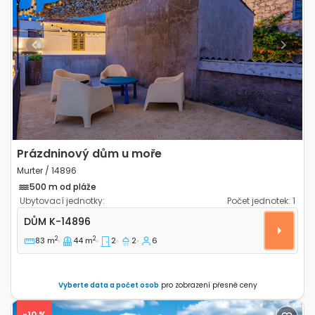
Previous
Next
Prázdninový dům u moře
Murter / 14896
500 m od pláže
Ubytovací jednotky:
Počet jednotek:
1
Dvoupokojový dům Murter K-14896
DŮM
K-14896
2
2
83 m
44 m
2
2
6
Vyberte data a počet osob
pro zobrazení přesné ceny
-10 %