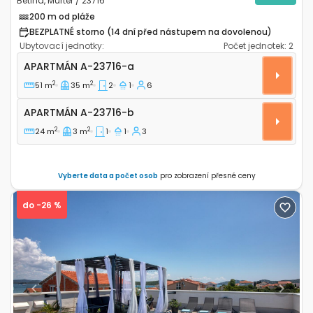
Betina, Murter / 23716
200 m od pláže
BEZPLATNÉ storno (14 dní před nástupem na dovolenou)
Ubytovací jednotky:
Počet jednotek:
2
Dvoupokojový apartmán Betina, Murter A-23716-a
APARTMÁN
A-23716-a
2
2
51 m
35 m
2
1
6
Apartmán A-23716-b
APARTMÁN
A-23716-b
2
2
24 m
3 m
1
1
3
Vyberte data a počet osob
pro zobrazení přesné ceny
do -26 %
Previous
Next