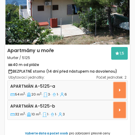
Previous
Next
Apartmány u moře
1,5
Murter / 5125
40 m od pláže
BEZPLATNÉ storno (14 dní před nástupem na dovolenou)
Ubytovací jednotky:
Počet jednotek:
2
Třípokojový apartmán Murter A-5125-a
APARTMÁN
A-5125-a
2
2
54 m
20 m
3
1
6
Apartmán A-5125-b
APARTMÁN
A-5125-b
2
2
32 m
10 m
1
1
3
Vyberte data a počet osob
pro zobrazení přesné ceny