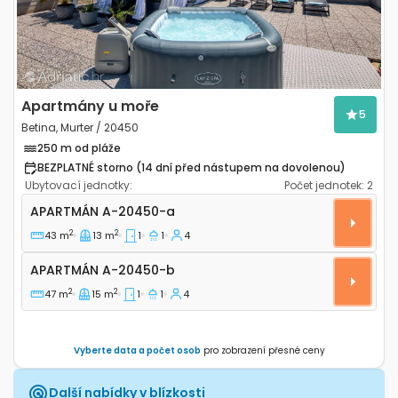
Apartmány u moře
5
Betina, Murter / 20450
250 m od pláže
BEZPLATNÉ storno (14 dní před nástupem na dovolenou)
Ubytovací jednotky:
Počet jednotek:
2
Jednopokojový apartmán Betina, Murter A-20450-a
APARTMÁN
A-20450-a
2
2
43 m
13 m
1
1
4
Apartmán A-20450-b
APARTMÁN
A-20450-b
2
2
47 m
15 m
1
1
4
Vyberte data a počet osob
pro zobrazení přesné ceny
Další nabídky v blízkosti