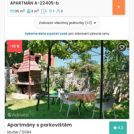
Apartmán A-22405-b
APARTMÁN
A-22405-b
2
2
35 m
3 m
1
1
3
Zobrazit všechny jednotky
(+
1
)
Vyberte data a počet osob
pro zobrazení přesné ceny
-10 %
Previous
Next
Apartmány s parkovištěm
4,3
Murter / 5084