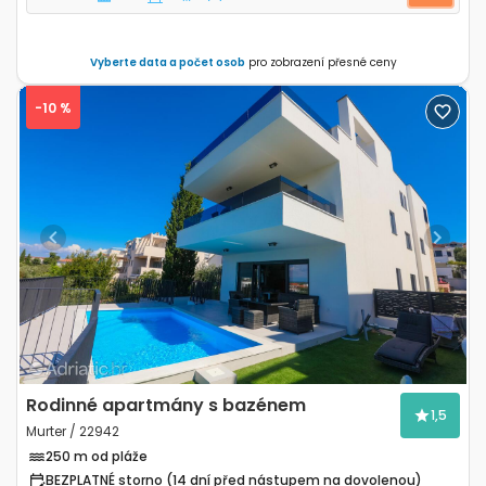
Vyberte data a počet osob
pro zobrazení přesné ceny
-10 %
Previous
Next
Rodinné apartmány s bazénem
1,5
Murter / 22942
250 m od pláže
BEZPLATNÉ storno (14 dní před nástupem na dovolenou)