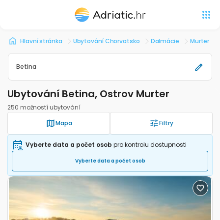
Hlavní stránka
Ubytování Chorvatsko
Dalmácie
Murter
Betina
Ubytování Betina, Ostrov Murter
250 možností ubytování
Mapa
Filtry
Vyberte data a počet osob
pro kontrolu dostupnosti
Vyberte data a počet osob