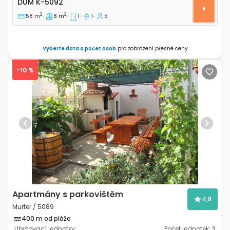
DŮM
K-5092
2
2
58 m
8 m
1
1
5
Vyberte data a počet osob
pro zobrazení přesné ceny
-10 %
Previous
Next
Apartmány s parkovištěm
4,8
Murter / 5089
400 m od pláže
Ubytovací jednotky:
Počet jednotek:
3