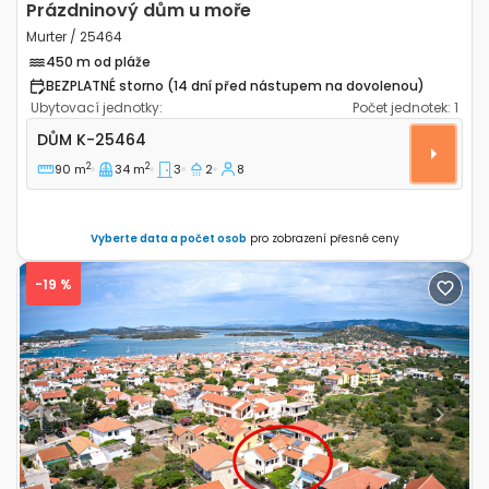
Prázdninový dům u moře
Murter / 25464
450 m od pláže
BEZPLATNÉ storno (14 dní před nástupem na dovolenou)
Ubytovací jednotky:
Počet jednotek:
1
Třípokojový dům Murter K-25464
DŮM
K-25464
2
2
90 m
34 m
3
2
8
Vyberte data a počet osob
pro zobrazení přesné ceny
-19 %
Previous
Next