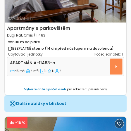
Apartmány s parkovištěm
Dugi Rat, Omiš / 11483
600 m od pláže
BEZPLATNÉ storno (14 dní před nástupem na dovolenou)
Ubytovací jednotky:
Počet jednotek:
1
Jednopokojový apartmán Dugi Rat, Omiš A-11483-a
APARTMÁN
A-11483-a
2
2
45 m
4 m
1
1
4
Vyberte data a počet osob
pro zobrazení přesné ceny
Další nabídky v blízkosti
do -16 %