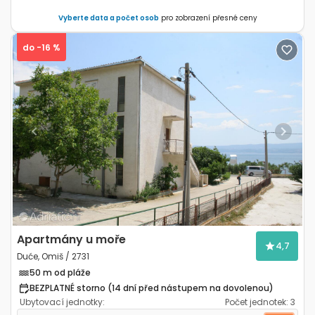
Vyberte data a počet osob
pro zobrazení přesné ceny
do -16 %
Previous
Next
Apartmány u moře
4,7
Duće, Omiš / 2731
50 m od pláže
BEZPLATNÉ storno (14 dní před nástupem na dovolenou)
Ubytovací jednotky:
Počet jednotek:
3