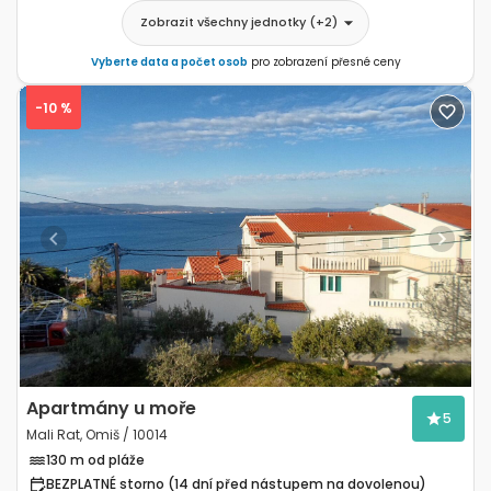
Zobrazit všechny jednotky
(+
2
)
Vyberte data a počet osob
pro zobrazení přesné ceny
-10 %
Previous
Next
Apartmány u moře
5
Mali Rat, Omiš / 10014
130 m od pláže
BEZPLATNÉ storno (14 dní před nástupem na dovolenou)