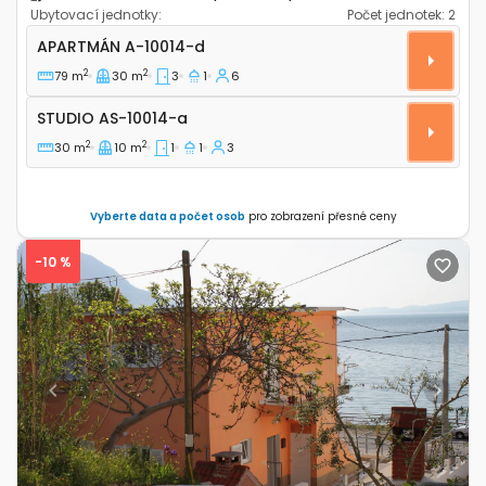
Ubytovací jednotky:
Počet jednotek:
2
Třípokojový apartmán Mali Rat, Omiš A-10014-d
APARTMÁN
A-10014-d
2
2
79 m
30 m
3
1
6
Studio AS-10014-a
STUDIO
AS-10014-a
2
2
30 m
10 m
1
1
3
Vyberte data a počet osob
pro zobrazení přesné ceny
-10 %
Previous
Next