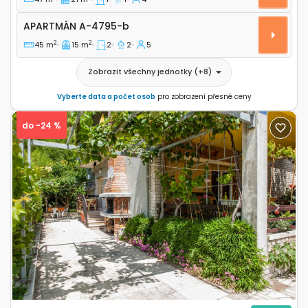
Apartmán A-4795-b
APARTMÁN
A-4795-b
2
2
45 m
15 m
2
2
5
Zobrazit všechny jednotky
(+
8
)
Vyberte data a počet osob
pro zobrazení přesné ceny
do -24 %
Previous
Next