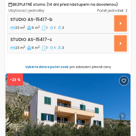
BEZPLATNÉ storno (14 dní před nástupem na dovolenou)
Ubytovací jednotky:
Počet jednotek:
2
Apartmánové studio Dugi Rat, Omiš AS-15417-b
STUDIO
AS-15417-b
2
2
23 m
6 m
1
1
3
Studio AS-15417-c
STUDIO
AS-15417-c
2
2
23 m
6 m
1
1
3
Vyberte data a počet osob
pro zobrazení přesné ceny
-23 %
Previous
Next