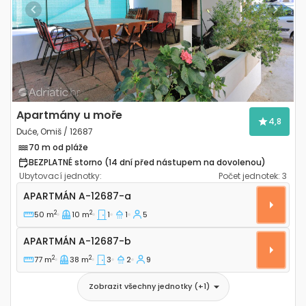
Previous
Next
Apartmány u moře
4,8
Duće, Omiš / 12687
70 m od pláže
BEZPLATNÉ storno (14 dní před nástupem na dovolenou)
Ubytovací jednotky:
Počet jednotek:
3
Jednopokojový apartmán Duće, Omiš A-12687-a
APARTMÁN
A-12687-a
2
2
50 m
10 m
1
1
5
Apartmán A-12687-b
APARTMÁN
A-12687-b
2
2
77 m
38 m
3
2
9
Zobrazit všechny jednotky
(+
1
)