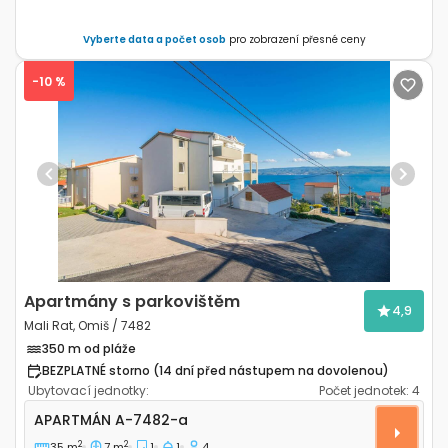
Vyberte data a počet osob
pro zobrazení přesné ceny
-10 %
Previous
Next
Apartmány s parkovištěm
4,9
Mali Rat, Omiš / 7482
350 m od pláže
BEZPLATNÉ storno (14 dní před nástupem na dovolenou)
Ubytovací jednotky:
Počet jednotek:
4
Jednopokojový apartmán Mali Rat, Omiš A-7482-a
APARTMÁN
A-7482-a
2
2
35 m
7 m
1
1
4