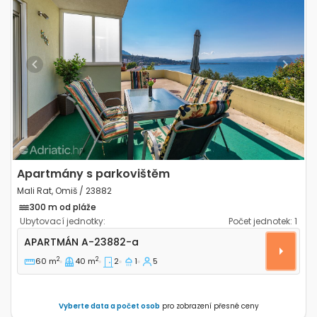
Previous
Next
Apartmány s parkovištěm
Mali Rat, Omiš / 23882
300 m od pláže
Ubytovací jednotky:
Počet jednotek:
1
Dvoupokojový apartmán Mali Rat, Omiš A-23882-a
APARTMÁN
A-23882-a
2
2
60 m
40 m
2
1
5
Vyberte data a počet osob
pro zobrazení přesné ceny