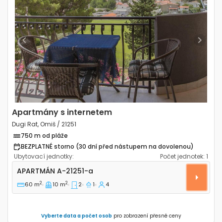
Previous
Next
Apartmány s internetem
Dugi Rat, Omiš / 21251
750 m od pláže
BEZPLATNÉ storno (30 dní před nástupem na dovolenou)
Ubytovací jednotky:
Počet jednotek:
1
Dvoupokojový apartmán Dugi Rat, Omiš A-21251-a
APARTMÁN
A-21251-a
2
2
60 m
10 m
2
1
4
Vyberte data a počet osob
pro zobrazení přesné ceny