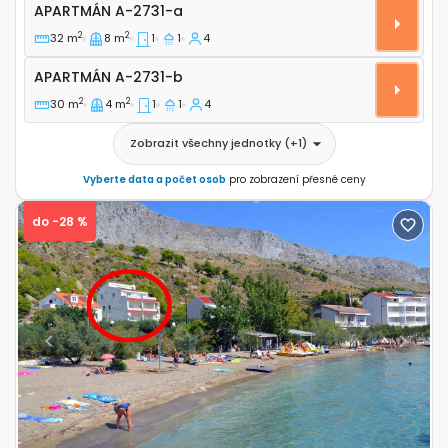
Jednopokojový apartmán Duće, Omiš A-2731-a
APARTMÁN
A-2731-a
2
2
32 m
8 m
1
1
4
Apartmán A-2731-b
APARTMÁN
A-2731-b
2
2
30 m
4 m
1
1
4
Zobrazit všechny jednotky
(+
1
)
Vyberte data a počet osob
pro zobrazení přesné ceny
do -28 %
Previous
Next