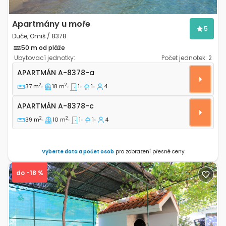
Apartmány u moře
5
Duće, Omiš / 8378
50 m od pláže
Ubytovací jednotky:
Počet jednotek:
2
Jednopokojový apartmán Duće, Omiš A-8378-a
APARTMÁN
A-8378-a
2
2
37 m
18 m
1
1
4
Apartmán A-8378-c
APARTMÁN
A-8378-c
2
2
39 m
10 m
1
1
4
Vyberte data a počet osob
pro zobrazení přesné ceny
do -18 %