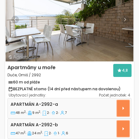
Previous
Next
Apartmány u moře
4,8
Duće, Omiš / 2992
60 m od pláže
BEZPLATNÉ storno (14 dní před nástupem na dovolenou)
Ubytovací jednotky:
Počet jednotek:
4
Dvoupokojový apartmán Duće, Omiš A-2992-a
APARTMÁN
A-2992-a
2
2
48 m
9 m
2
2
7
Apartmán A-2992-b
APARTMÁN
A-2992-b
2
2
47 m
24 m
2
1
6