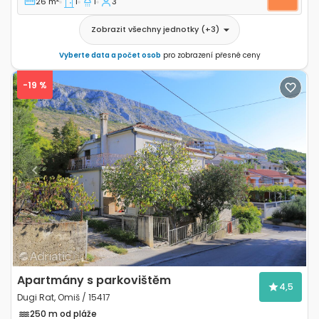
26 m
1
1
3
Zobrazit všechny jednotky
(+
3
)
Vyberte data a počet osob
pro zobrazení přesné ceny
-19 %
Previous
Next
Apartmány s parkovištěm
4,5
Dugi Rat, Omiš / 15417
250 m od pláže