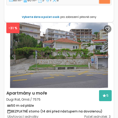
85 m
60 m
3
1
6
Vyberte data a počet osob
pro zobrazení přesné ceny
-31 %
Previous
Next
Apartmány u moře
5
Dugi Rat, Omiš / 7575
50 m od pláže
BEZPLATNÉ storno (14 dní před nástupem na dovolenou)
Ubytovací jednotky:
Počet jednotek:
3