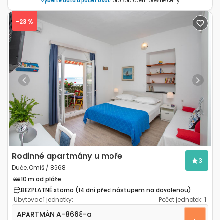
Vyberte data a počet osob
pro zobrazení přesné ceny
-23 %
Previous
Next
Rodinné apartmány u moře
3
Duće, Omiš / 8668
10 m od pláže
BEZPLATNÉ storno (14 dní před nástupem na dovolenou)
Ubytovací jednotky:
Počet jednotek:
1
Třípokojový apartmán Duće, Omiš A-8668-a
APARTMÁN
A-8668-a