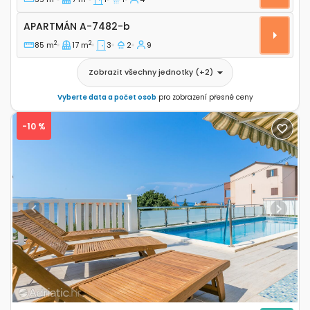
Apartmán A-7482-b
APARTMÁN
A-7482-b
2
2
85 m
17 m
3
2
9
Zobrazit všechny jednotky
(+
2
)
Vyberte data a počet osob
pro zobrazení přesné ceny
-10 %
Previous
Next