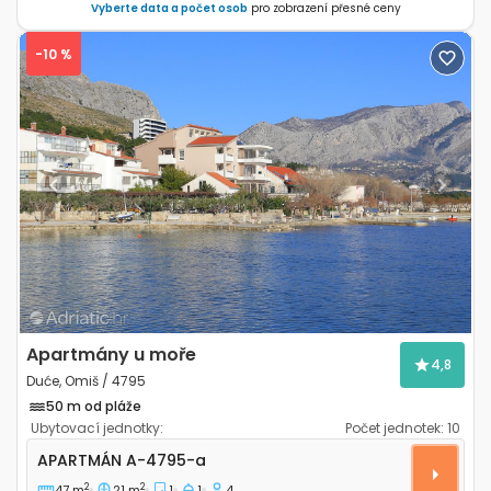
Vyberte data a počet osob
pro zobrazení přesné ceny
-10 %
Previous
Next
Apartmány u moře
4,8
Duće, Omiš / 4795
50 m od pláže
Ubytovací jednotky:
Počet jednotek:
10
Jednopokojový apartmán Duće, Omiš A-4795-a
APARTMÁN
A-4795-a
2
2
47 m
21 m
1
1
4