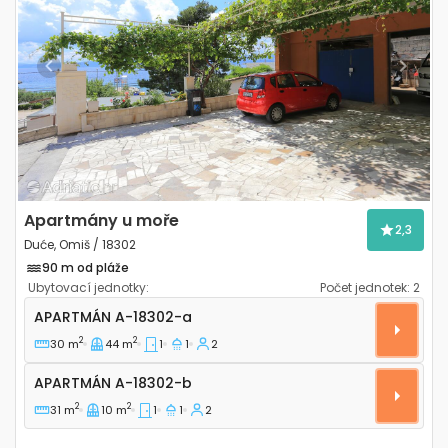
Previous
Next
Apartmány u moře
2,3
Duće, Omiš / 18302
90 m od pláže
Ubytovací jednotky:
Počet jednotek:
2
Jednopokojový apartmán Duće, Omiš A-18302-a
APARTMÁN
A-18302-a
2
2
30 m
44 m
1
1
2
Apartmán A-18302-b
APARTMÁN
A-18302-b
2
2
31 m
10 m
1
1
2