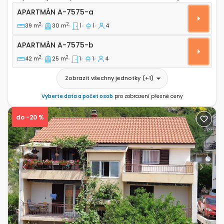
Jednopokojový apartmán Dugi Rat, Omiš A-7575-a
APARTMÁN
A-7575-a
2
2
39 m
30 m
1
1
4
Apartmán A-7575-b
APARTMÁN
A-7575-b
2
2
42 m
25 m
1
1
4
Zobrazit všechny jednotky
(+
1
)
Vyberte data a počet osob
pro zobrazení přesné ceny
do -20 %
Previous
Next