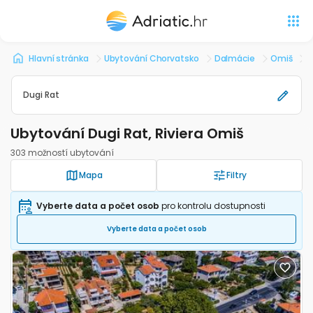
Hlavní stránka
Ubytování Chorvatsko
Dalmácie
Omiš
U
Dugi Rat
Ubytování Dugi Rat, Riviera Omiš
303 možností ubytování
Mapa
Filtry
Vyberte data a počet osob
pro kontrolu dostupnosti
Vyberte data a počet osob