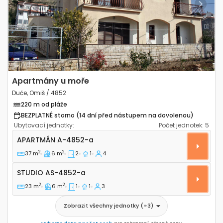
Previous
Next
Apartmány u moře
Duće, Omiš / 4852
220 m od pláže
BEZPLATNÉ storno (14 dní před nástupem na dovolenou)
Ubytovací jednotky:
Počet jednotek:
5
Dvoupokojový apartmán Duće, Omiš A-4852-a
APARTMÁN
A-4852-a
2
2
37 m
6 m
2
1
4
Studio AS-4852-a
STUDIO
AS-4852-a
2
2
23 m
6 m
1
1
3
Zobrazit všechny jednotky
(+
3
)