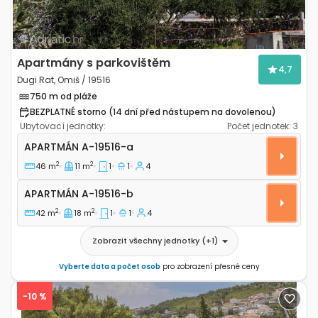
Apartmány s parkovištěm
4,7
Dugi Rat, Omiš / 19516
750 m od pláže
BEZPLATNÉ storno (14 dní před nástupem na dovolenou)
Ubytovací jednotky:
Počet jednotek:
3
Jednopokojový apartmán Dugi Rat, Omiš A-19516-a
APARTMÁN
A-19516-a
2
2
46 m
11 m
1
1
4
Apartmán A-19516-b
APARTMÁN
A-19516-b
2
2
42 m
18 m
1
1
4
Zobrazit všechny jednotky
(+
1
)
Vyberte data a počet osob
pro zobrazení přesné ceny
-10 %