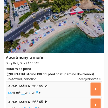
Previous
Next
Apartmány u moře
Dugi Rat, Omiš / 26545
50 m od pláže
BEZPLATNÉ storno (30 dní před nástupem na dovolenou)
Ubytovací jednotky:
Počet jednotek:
5
Dvoupokojový apartmán Dugi Rat, Omiš A-26545-a
APARTMÁN
A-26545-a
2
45 m
2
2
5
Apartmán A-26545-b
APARTMÁN
A-26545-b
2