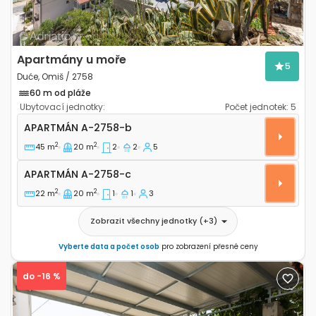
Apartmány u moře
5
Duće, Omiš / 2758
60 m od pláže
Ubytovací jednotky:
Počet jednotek:
5
Dvoupokojový apartmán Duće, Omiš A-2758-b
APARTMÁN
A-2758-b
2
2
45 m
20 m
2
2
5
Apartmán A-2758-c
APARTMÁN
A-2758-c
2
2
22 m
20 m
1
1
3
Zobrazit všechny jednotky
(+
3
)
Vyberte data a počet osob
pro zobrazení přesné ceny
do -16 %