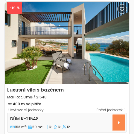
-19 %
Previous
Next
Luxusní vila s bazénem
Mali Rat, Omiš / 21548
400 m od pláže
Ubytovací jednotky:
Počet jednotek:
1
Prostorný dům Mali Rat, Omiš K-21548
DŮM
K-21548
2
2
158 m
50 m
6
6
12