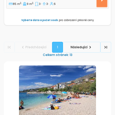
2
2
85 m
9 m
3
3
6
Vyberte data a počet osob
pro zobrazení přesné ceny
Předcházející
1
Následující
Celkem stránek
:
13