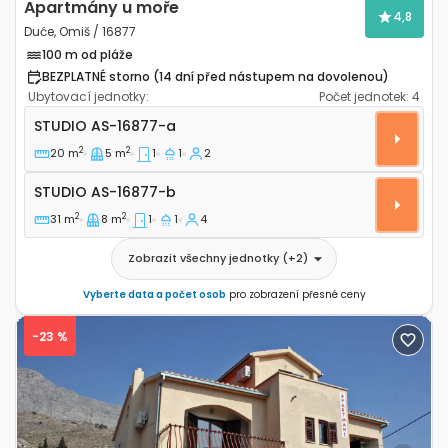
Apartmány u moře
4,8
Duće, Omiš / 16877
100 m od pláže
BEZPLATNÉ storno (14 dní před nástupem na dovolenou)
Ubytovací jednotky:
Počet jednotek:
4
Apartmánové studio Duće, Omiš AS-16877-a
STUDIO
AS-16877-a
2
2
20 m
5 m
1
1
2
Studio AS-16877-b
STUDIO
AS-16877-b
2
2
31 m
8 m
1
1
4
Zobrazit všechny jednotky
(+
2
)
Vyberte data a počet osob
pro zobrazení přesné ceny
-23 %