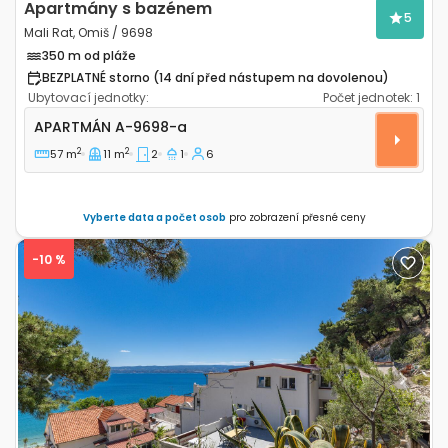
Apartmány s bazénem
5
Mali Rat, Omiš / 9698
350 m od pláže
BEZPLATNÉ storno (14 dní před nástupem na dovolenou)
Ubytovací jednotky:
Počet jednotek:
1
Dvoupokojový apartmán Mali Rat, Omiš A-9698-a
APARTMÁN
A-9698-a
2
2
57 m
11 m
2
1
6
Vyberte data a počet osob
pro zobrazení přesné ceny
-10 %
Previous
Next