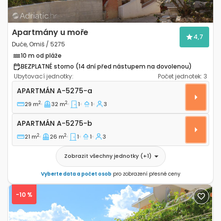
Apartmány u moře
4,7
Duće, Omiš / 5275
10 m od pláže
BEZPLATNÉ storno (14 dní před nástupem na dovolenou)
Ubytovací jednotky:
Počet jednotek:
3
Jednopokojový apartmán Duće, Omiš A-5275-a
APARTMÁN
A-5275-a
2
2
29 m
32 m
1
1
3
Apartmán A-5275-b
APARTMÁN
A-5275-b
2
2
21 m
26 m
1
1
3
Zobrazit všechny jednotky
(+
1
)
Vyberte data a počet osob
pro zobrazení přesné ceny
-10 %