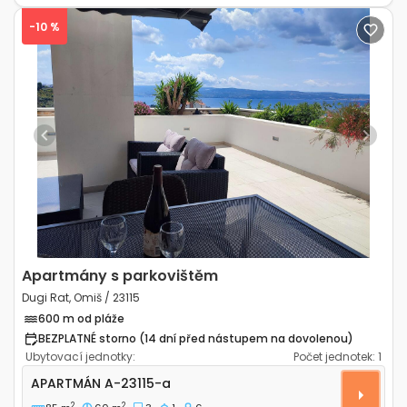
-10 %
Previous
Next
Apartmány s parkovištěm
Dugi Rat, Omiš / 23115
600 m od pláže
BEZPLATNÉ storno (14 dní před nástupem na dovolenou)
Ubytovací jednotky:
Počet jednotek:
1
Třípokojový apartmán Dugi Rat, Omiš A-23115-a
APARTMÁN
A-23115-a
2
2