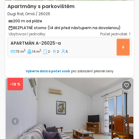
Apartmány s parkovištěm
Dugi Rat, Omiš / 26025
200 m od pláže
BEZPLATNÉ storno (14 dní před nástupem na dovolenou)
Ubytovací jednotky:
Počet jednotek:
1
Dvoupokojový apartmán Dugi Rat, Omiš A-26025-a
APARTMÁN
A-26025-a
2
2
73 m
14 m
2
2
5
Vyberte data a počet osob
pro zobrazení přesné ceny
-19 %
Previous
Next