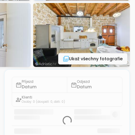
Ukaž všechny fotografie
Příjezd
Odjezd
Datum
Datum
Klienti
Osoby: 0
(dospělí: 0, děti: 0)