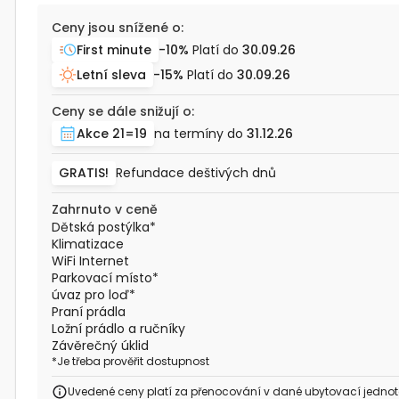
Ceny jsou snížené o:
First minute
-10%
Platí do
30.09.26
Letní sleva
-15%
Platí do
30.09.26
Ceny se dále snižují o:
Akce 21=19
na termíny do
31.12.26
GRATIS!
Refundace deštivých dnů
Zahrnuto v ceně
Dětská postýlka
*
Klimatizace
WiFi Internet
Parkovací místo
*
úvaz pro loď
*
Praní prádla
Ložní prádlo a ručníky
Závěrečný úklid
*
Je třeba prověřit dostupnost
Uvedené ceny platí za přenocování v dané ubytovací jednot