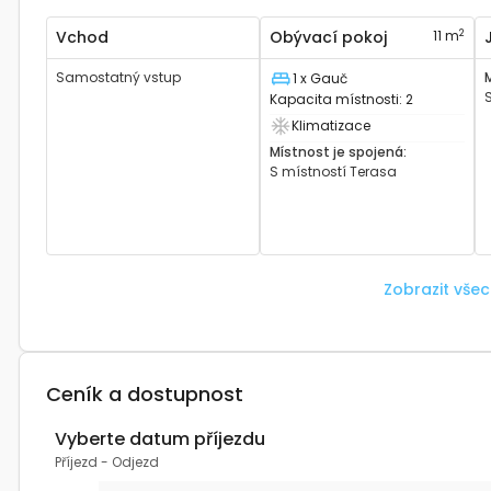
2
Vchod
Obývací pokoj
11 m
Samostatný vstup
1 x Gauč
Lůžko
Kapacita místnosti
:
2
Klimatizace
Má klimatizaci
Místnost je spojená
:
S místností
Terasa
Zobrazit vše
Ceník a dostupnost
Vyberte datum příjezdu
Příjezd
-
Odjezd