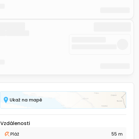
Ukaž na mapě
Vzdálenosti
Pláž
55 m