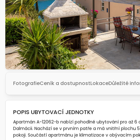
Fotografie
Ceník a dostupnost
Lokace
Důležité in
POPIS UBYTOVACÍ JEDNOTKY
Apartmán A-12062-b nabízí pohodlné ubytování pro až 6 oso
Dalmácii. Nachází se v prvním patře a má vnitřní plochu 51
pokoji. Součástí apartmánu je klimatizace v obývacím poko