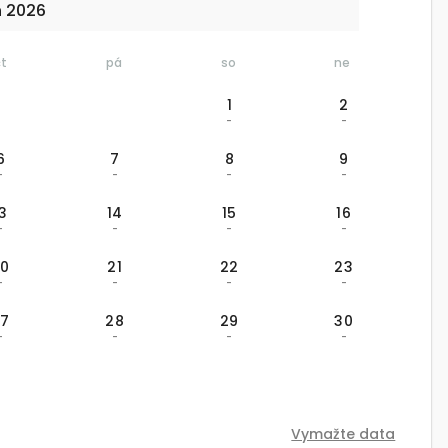
n 2026
čt
pá
so
ne
1
2
-
-
6
7
8
9
-
-
-
-
13
14
15
16
-
-
-
-
20
21
22
23
-
-
-
-
27
28
29
30
-
-
-
-
Vymažte data