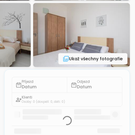
Ukaž všechny fotografie
Příjezd
Odjezd
Datum
Datum
Klienti
Osoby: 0
(dospělí: 0, děti: 0)