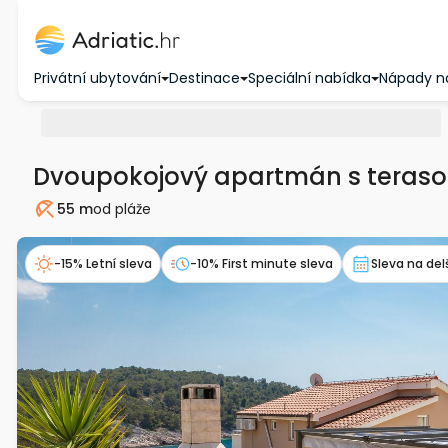
Privátní ubytování
Destinace
Speciální nabídka
Nápady n
Dvoupokojový apartmán s teraso
55 m
od pláže
Pláž
-15% Letní sleva
-10% First minute sleva
Sleva na del