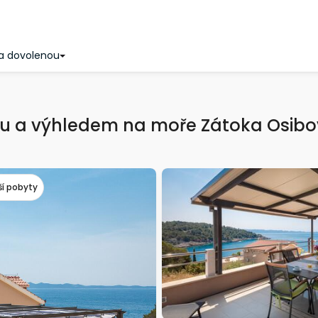
a dovolenou
u a výhledem na moře Zátoka Osibov
ší pobyty