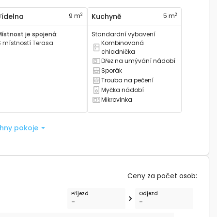
2
2
Jídelna
9 m
Kuchyně
5 m
Místnost je spojená
:
Standardní vybavení
S místností
Terasa
Kombinovaná
Má kombinovanou lednici
chladnička
Dřez na umývání nádobí
Má kuchyňský dřez
Sporák
Má sporák
Trouba na pečení
Má troubu na pečení
Myčka nádobí
Má myčku nádobí
Mikrovlnka
Má mikrovlnku
chny pokoje
Ceny za počet osob
:
Příjezd
Odjezd
-
-