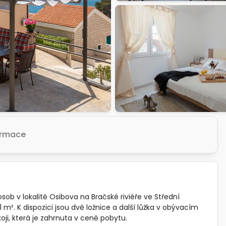
formace
b v lokalitě Osibova na Bračské riviéře ve Střední
 m². K dispozici jsou dvě ložnice a další lůžka v obývacím
ji, která je zahrnuta v ceně pobytu.