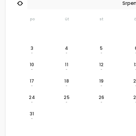
Srpe
po
út
st
3
4
5
-
-
-
10
11
12
-
-
-
17
18
19
-
-
-
24
25
26
-
-
-
31
-