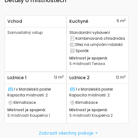
Detaily o místnostech
2
Vchod
Kuchyně
5 m
Samostatný vstup
Standardní vybavení
Kombinovaná chladnička
Má kombinovanou lednici
Dřez na umývání nádobí
Má kuchyňský dřez
Sporák
Má sporák
Místnost je spojená
:
S místností
Terasa
2
2
Ložnice 1
12 m
Ložnice 2
12 m
1 x Manželská postel
1 x Manželská postel
Lůžko
Lůžko
Kapacita místnosti
:
2
Kapacita místnosti
:
2
Klimatizace
Klimatizace
Má klimatizaci
Má klimatizaci
Místnost je spojená
:
Místnost je spojená
:
S místností
Koupelna 1
S místností
Koupelna 2
Zobrazit všechny pokoje