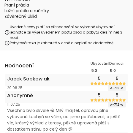
Praní prádla
Ložní prádlo a ručníky
Závěrečný úklid
Uvedené ceny platí za přenocování ve vybrané ubytovací
jednotce při výše uvedeném počtu osob a pobytu delším než 3
noci.
Pobytová taxa je zahrnutá v ceně a neplatí se dodatečně
Ubytování
Domácí
Hodnocení
5.0
5.0
Jacek Sobkowiak
5
5
29.08.25
A-712-a
Anonymně
5
5
11.07.25
A-712-a
Všechno bylo skvělé 😀 Milý majitel, opravdu plně
vybavená kuchyň se vším, co jsme potřebovali, a ještě
víc, krásný výhled z terasy, pěkně upravená pláž s
dostatkem stínu po celý den 💯