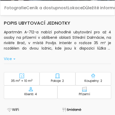
Fotografie
Ceník a dostupnost
Lokace
Důležité infor
POPIS UBYTOVACÍ JEDNOTKY
Apartmán A-712-a nabízí pohodlné ubytování pro až 4
osoby na přízemí v oblíbené oblasti Střední Dalmácie, na
riviéře Brač, v místě Povlja. Interiér o rozloze 35 m² je
rozdělen do dvou ložnic, kde jsou k dispozici lůžka a
klimatizace v obou pokojích je zahrnuta v ceně. Součástí
Vice
apartmánu je také soukromá kuchyně vybavená základním
kuchyňským nádobím a elektrickou konvicí.
K apartmánu patří terasa o velikosti 10 m² s výhledem na
moře, která poskytuje příjemné místo k odpočinku. Hosté
2
Plocha - ubytování
2
Počet ložnic - ubytování
Počet koup
35 m
+ 10 m
Pokoje: 2
Koupelny: 2
mohou využívat standardní wi-fi připojení, ložní prádlo,
toaletní potřeby, ručníky do koupelny, žehličku, fén a
Kapacita
Patro - ubytov
Klienti: 4
Přízemí
pračku. Ubytování je vhodné i pro domácí mazlíčky, kteří
jsou vítáni bez příplatku.
- Má WiFi
- Nedostupné
WiFi
Snídaně
Poloha apartmánu je ideální pro milovníky moře – k moři je