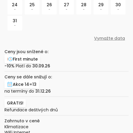
24
25
26
27
28
29
30
-
-
-
-
-
-
-
31
-
Vymažte data
Ceny jsou snížené o:
First minute
-10%
Platí do
30.09.26
Ceny se dále snižují o:
Akce 14=13
na termíny do
31.12.26
GRATIS!
Refundace deštivých dnů
Zahrnuto v ceně
Klimatizace
WiFi Internet