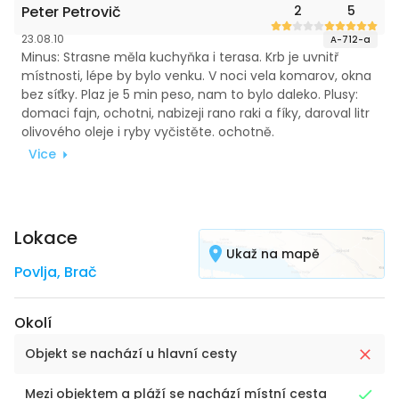
Peter Petrovič
2
5
23.08.10
A-712-a
Minus: Strasne měla kuchyňka i terasa. Krb je uvnitř
místnosti, lépe by bylo venku. V noci vela komarov, okna
bez síťky. Plaz je 5 min peso, nam to bylo daleko. Plusy:
domaci fajn, ochotni, nabizeji rano raki a fíky, daroval litr
olivového oleje i ryby vyčistěte. ochotně.
Vice
Lokace
Ukaž na mapě
Povlja
,
Brač
Okolí
Objekt se nachází u hlavní cesty
Mezi objektem a pláží se nachází místní cesta