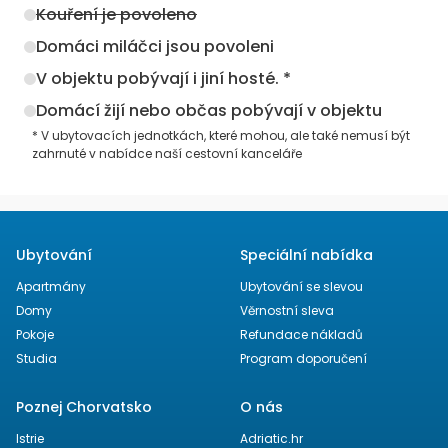
Kouření je povoleno
Domáci miláčci jsou povoleni
V objektu pobývají i jiní hosté. *
Domácí žijí nebo občas pobývají v objektu
* V ubytovacích jednotkách, které mohou, ale také nemusí být
zahrnuté v nabídce naší cestovní kanceláře
Ubytování
Speciální nabídka
Apartmány
Ubytování se slevou
Domy
Věrnostní sleva
Pokoje
Refundace nákladů
Studia
Program doporučení
Poznej Chorvatsko
O nás
Istrie
Adriatic.hr