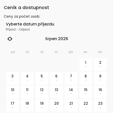
Ceník a dostupnost
Ceny za počet osob
:
Vyberte datum příjezdu
Příjezd
-
Odjezd
Srpen 2026
po
út
st
čt
pá
so
ne
1
2
-
-
3
4
5
6
7
8
9
-
-
-
-
-
-
-
10
11
12
13
14
15
16
-
-
-
-
-
-
-
17
18
19
20
21
22
23
-
-
-
-
-
-
-