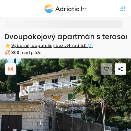
Dvoupokojový apartmán s terasou 
Výborně, doporučuji bez výhrad
5.0
(
2
)
300 m
od pláže
Pláž
Previous
Nex