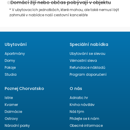
Domácí žijí nebo občas pobývají v objektu
* V ubytovacích jednotkách, které mohou, ale také nemusí být
zahrnuté v nabídce naší cestovní kanceláře
Ubytování
Speciální nabídka
Apartmány
Ubytování se slevou
Domy
Věrnostní sleva
Pokoje
Refundace nákladů
Studia
Program doporučení
Poznej Chorvatsko
O nás
Istrie
Adriatic.hr
Kvarner
Kniha návštěv
Dalmácie
Náš tým
Ostrovy
Přidejte se k nám
Národní parky
Obecné informace