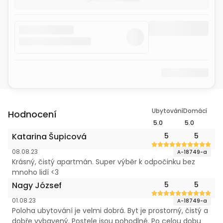
Ubytování
Domácí
Hodnocení
5.0
5.0
Katarina Šupicová
5
5
08.08.23
A-18749-a
Krásný, čistý apartmán. Super výběr k odpočinku bez
mnoho lidí <3
Nagy József
5
5
01.08.23
A-18749-a
Poloha ubytování je velmi dobrá. Byt je prostorný, čistý a
dobře vybavený. Postele jsou pohodlné. Po celou dobu