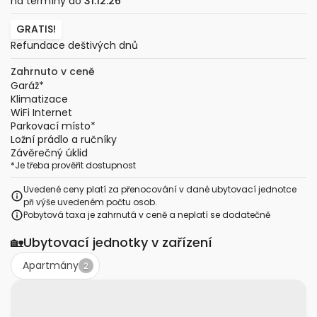
na termíny do
31.12.26
GRATIS!
Refundace deštivých dnů
Zahrnuto v ceně
Garáž
*
Klimatizace
WiFi Internet
Parkovací místo
*
Ložní prádlo a ručníky
Závěrečný úklid
*
Je třeba prověřit dostupnost
Uvedené ceny platí za přenocování v dané ubytovací jednotce
při výše uvedeném počtu osob.
Pobytová taxa je zahrnutá v ceně a neplatí se dodatečně
🏡
Ubytovací jednotky v zařízení
Apartmány
2