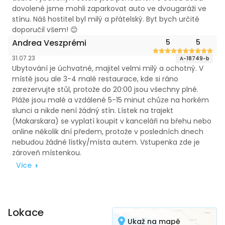
dovolené jsme mohli zaparkovat auto ve dvougaráži ve
stínu. Náš hostitel byl milý a přátelský. Byt bych určitě
doporučil všem! 😊
Andrea Veszprémi
5
5
31.07.23
A-18749-b
Ubytování je úchvatné, majitel velmi milý a ochotný. V
místě jsou ale 3-4 malé restaurace, kde si ráno
zarezervujte stůl, protože do 20:00 jsou všechny plné.
Pláže jsou malé a vzdálené 5-15 minut chůze na horkém
slunci a nikde není žádný stín. Lístek na trajekt
(Makarskara) se vyplatí koupit v kanceláři na břehu nebo
online několik dní předem, protože v posledních dnech
nebudou žádné lístky/místa autem. Vstupenka zde je
zároveň místenkou.
Vice
Lokace
Ukaž na mapě