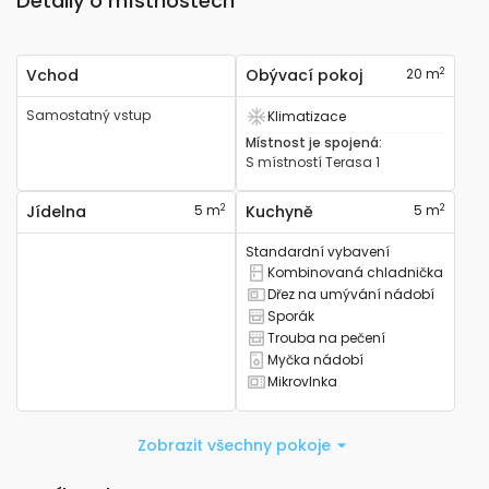
Detaily o místnostech
2
Vchod
Obývací pokoj
20 m
Samostatný vstup
Klimatizace
Má klimatizaci
Místnost je spojená
:
S místností
Terasa 1
2
2
Jídelna
5 m
Kuchyně
5 m
Standardní vybavení
Kombinovaná chladnička
Má kombinovanou lednici
Dřez na umývání nádobí
Má kuchyňský dřez
Sporák
Má sporák
Trouba na pečení
Má troubu na pečení
Myčka nádobí
Má myčku nádobí
Mikrovlnka
Má mikrovlnku
Zobrazit všechny pokoje