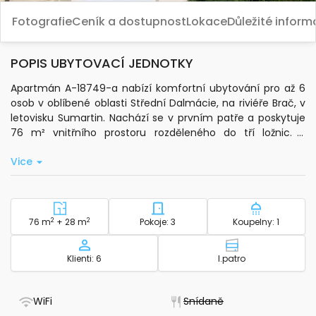
Fotografie
Ceník a dostupnost
Lokace
Důležité infor
POPIS UBYTOVACÍ JEDNOTKY
Apartmán A-18749-a nabízí komfortní ubytování pro až 6
osob v oblíbené oblasti Střední Dalmácie, na riviéře Brač, v
letovisku Sumartin. Nachází se v prvním patře a poskytuje
76 m² vnitřního prostoru rozděleného do tří ložnic. K
dispozici je také prostorná terasa o velikosti 28 m² s
Vice
výhledem na moře, kde si můžete užít posezení na
čerstvém vzduchu.
Součástí apartmánu je plně vybavená kuchyně se
základním nádobím, mikrovlnnou troubou, rychlovarnou
2
Plocha - ubytování
2
Počet ložnic - ubytování
Počet koup
76 m
+ 28 m
Pokoje: 3
Koupelny: 1
konvicí a myčkou nádobí. V obývacím pokoji je klimatizace,
která je zahrnuta v ceně pobytu. Samozřejmostí je
Kapacita
Patro - ubytov
Klienti: 6
I.patro
standardní Wi-Fi připojení a televize. Hosté mají k dispozici
ložní prádlo, toaletní potřeby, ručníky do koupelny, žehličku,
žehlicí prkno a fén.
- Má WiFi
- Nedostupné
WiFi
Snídaně