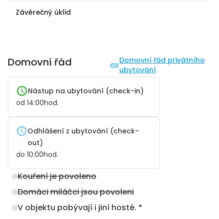
Závěrečný úklid
Domovní řád
Domovní řád privátního
ubytování
Nástup na ubytování (check-in)
od
14:00
hod.
Odhlášení z ubytování (check-
out)
do
10:00
hod.
Kouření je povoleno
Domáci miláčci jsou povoleni
V objektu pobývají i jiní hosté. *