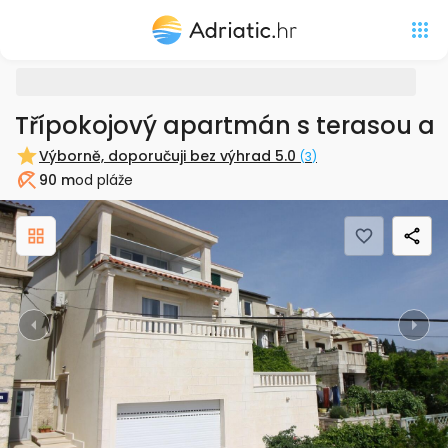
Třípokojový apartmán s terasou a
Výborně, doporučuji bez výhrad
5.0
(
3
)
90 m
od pláže
Pláž
Previous
Nex