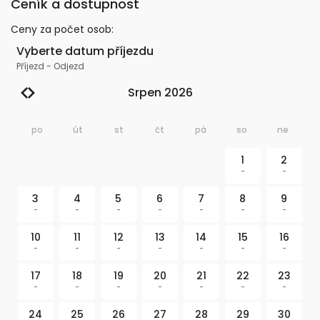
Ceník a dostupnost
Ceny za počet osob
:
Vyberte datum příjezdu
Příjezd
-
Odjezd
Srpen 2026
po
út
st
čt
pá
so
ne
1
2
-
-
3
4
5
6
7
8
9
-
-
-
-
-
-
-
10
11
12
13
14
15
16
-
-
-
-
-
-
-
17
18
19
20
21
22
23
-
-
-
-
-
-
-
24
25
26
27
28
29
30