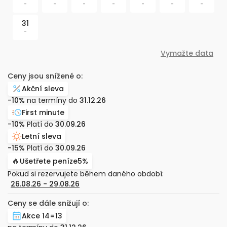
-
-
-
-
-
-
-
31
-
Vymažte data
Ceny jsou snížené o:
Akční sleva
-10%
na termíny do
31.12.26
First minute
-10%
Platí do
30.09.26
Letní sleva
-15%
Platí do
30.09.26
🔥
Ušetřete peníze
5%
Pokud si rezervujete během daného období:
26.08.26
−
29.08.26
Ceny se dále snižují o:
Akce 14=13