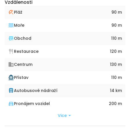
Vzdálenosti
Pláž
90 m
Moře
90 m
Obchod
110 m
Restaurace
120 m
Centrum
130 m
Přístav
110 m
Autobusové nádraží
14 km
Pronájem vozidel
200 m
Vice