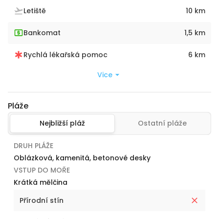
Letiště
10 km
Bankomat
1,5 km
Rychlá lékařská pomoc
6 km
Vice
Pláže
Nejbližší pláž
Ostatní pláže
DRUH PLÁŽE
Oblázková, kamenitá, betonové desky
VSTUP DO MOŘE
Krátká mělčina
Přírodní stín