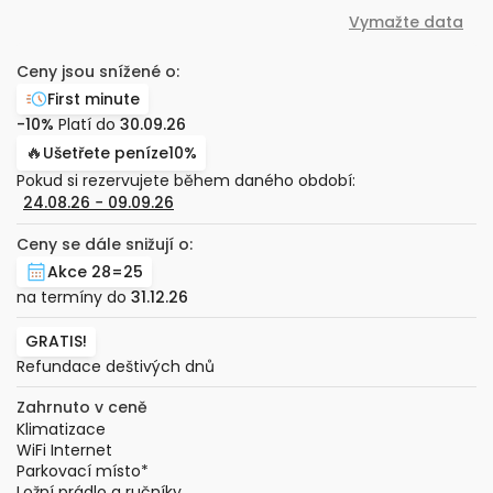
Vymažte data
Ceny jsou snížené o:
First minute
-10%
Platí do
30.09.26
🔥
Ušetřete peníze
10%
Pokud si rezervujete během daného období:
24.08.26
−
09.09.26
Ceny se dále snižují o:
Akce 28=25
na termíny do
31.12.26
GRATIS!
Refundace deštivých dnů
Zahrnuto v ceně
Klimatizace
WiFi Internet
Parkovací místo
*
Ložní prádlo a ručníky