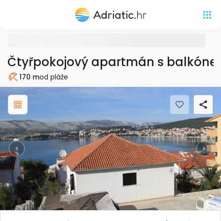
Čtyřpokojový apartmán s balkónem
170 m
od pláže
Pláž
Previous
Nex