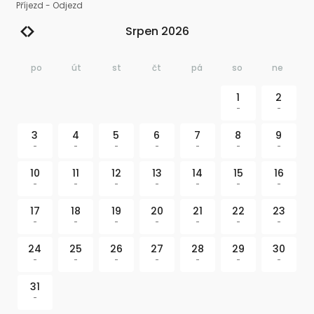
Příjezd
-
Odjezd
Srpen 2026
po
út
st
čt
pá
so
ne
1
2
-
-
3
4
5
6
7
8
9
-
-
-
-
-
-
-
10
11
12
13
14
15
16
-
-
-
-
-
-
-
17
18
19
20
21
22
23
-
-
-
-
-
-
-
24
25
26
27
28
29
30
-
-
-
-
-
-
-
31
-