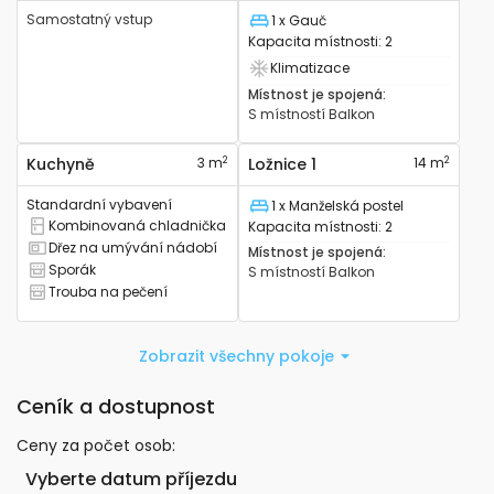
Samostatný vstup
1 x Gauč
Lůžko
Kapacita místnosti
:
2
Klimatizace
Má klimatizaci
Místnost je spojená
:
S místností
Balkon
2
2
Kuchyně
3 m
Ložnice 1
14 m
Standardní vybavení
1 x Manželská postel
Lůžko
Kombinovaná chladnička
Kapacita místnosti
:
2
Má kombinovanou lednici
Dřez na umývání nádobí
Místnost je spojená
:
Má kuchyňský dřez
Sporák
S místností
Balkon
Má sporák
Trouba na pečení
Má troubu na pečení
Zobrazit všechny pokoje
Ceník a dostupnost
Ceny za počet osob
:
Vyberte datum příjezdu