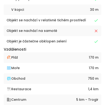
V kopci
30 m
Objekt se nachází v relativně tichém prostředí
Objekt se nachází na samotě
Objekt je částečne obklopen zelení
Vzdálenosti
Pláž
170 m
Moře
170 m
Obchod
750 m
Restaurace
1,4 km
Centrum
5 km - Trogir