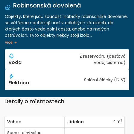
Robinsonská dovolená
Objekty, které jsou součástí nabídky robinsonské dovolené,
se většinou nacházejí buď v odlehlých zátokách, do
kterých často vede polní cesta, anebo na malých
ostrůvcích. Tyto objekty někdy stojí izolo...
Vice
Z rezervoáru (dešťová
Voda
voda, cisterna)
Solární články (12 V)
Elektřina
Detaily o místnostech
2
Vchod
Jídelna
4 m
Samostatný vstup