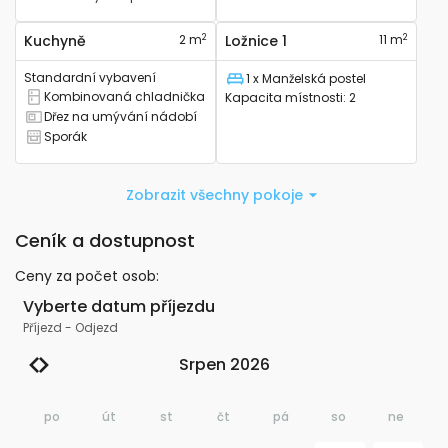
2
2
Kuchyně
2 m
Ložnice 1
11 m
Standardní vybavení
1 x Manželská postel
Lůžko
Kombinovaná chladnička
Kapacita místnosti
:
2
Má kombinovanou lednici
Dřez na umývání nádobí
Má kuchyňský dřez
Sporák
Má sporák
Zobrazit všechny pokoje
Ceník a dostupnost
Ceny za počet osob
:
Vyberte datum příjezdu
Příjezd
-
Odjezd
Srpen 2026
po
út
st
čt
pá
so
ne