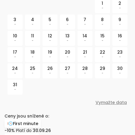
1
2
-
-
3
4
5
6
7
8
9
-
-
-
-
-
-
-
10
11
12
13
14
15
16
-
-
-
-
-
-
-
17
18
19
20
21
22
23
-
-
-
-
-
-
-
24
25
26
27
28
29
30
-
-
-
-
-
-
-
31
-
Vymažte data
Ceny jsou snížené o:
First minute
-10%
Platí do
30.09.26