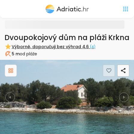
Dvoupokojový dům na pláži Krknata
Výborně, doporučuji bez výhrad
4.6
(
4
)
5 m
od pláže
Pláž
Previous
Nex