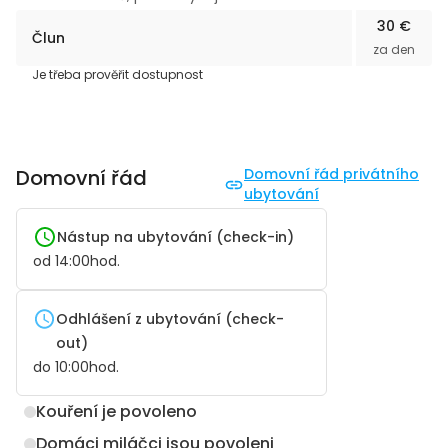
30 €
Člun
za den
Je třeba prověřit dostupnost
Domovní řád
Domovní řád privátního
ubytování
Nástup na ubytování (check-in)
od
14:00
hod.
Odhlášení z ubytování (check-
out)
do
10:00
hod.
Kouření je povoleno
Domáci miláčci jsou povoleni