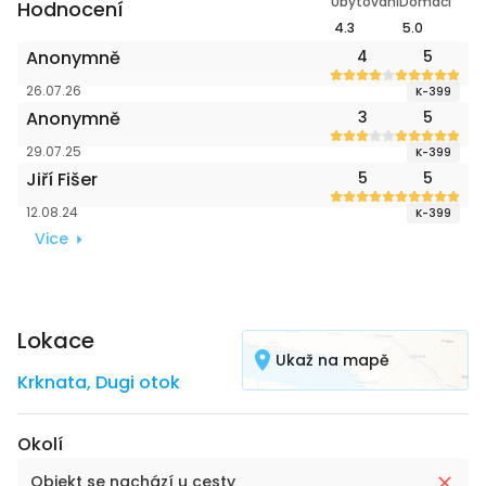
Ubytování
Domácí
Hodnocení
4.3
5.0
Anonymně
4
5
26.07.26
K-399
Anonymně
3
5
29.07.25
K-399
Jiří Fišer
5
5
12.08.24
K-399
Vice
Lokace
Ukaž na mapě
Krknata
,
Dugi otok
Okolí
Objekt se nachází u cesty