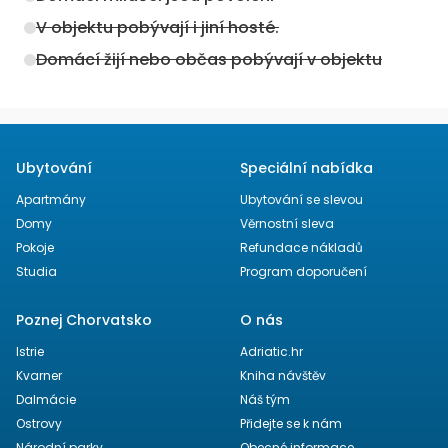
V objektu pobývají i jiní hosté.
Domácí žijí nebo občas pobývají v objektu
Ubytování
Speciální nabídka
Apartmány
Ubytování se slevou
Domy
Věrnostní sleva
Pokoje
Refundace nákladů
Studia
Program doporučení
Poznej Chorvatsko
O nás
Istrie
Adriatic.hr
Kvarner
Kniha návštěv
Dalmácie
Náš tým
Ostrovy
Přidejte se k nám
Národní parky
Obecné informace