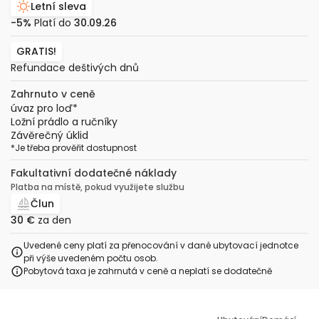
Letní sleva
-5%
Platí do
30.09.26
GRATIS!
Refundace deštivých dnů
Zahrnuto v ceně
úvaz pro loď
*
Ložní prádlo a ručníky
Závěrečný úklid
*
Je třeba prověřit dostupnost
Fakultativní dodatečné náklady
Platba na místě, pokud využijete službu
Člun
30 €
za den
Uvedené ceny platí za přenocování v dané ubytovací jednotce
při výše uvedeném počtu osob.
Pobytová taxa je zahrnutá v ceně a neplatí se dodatečně