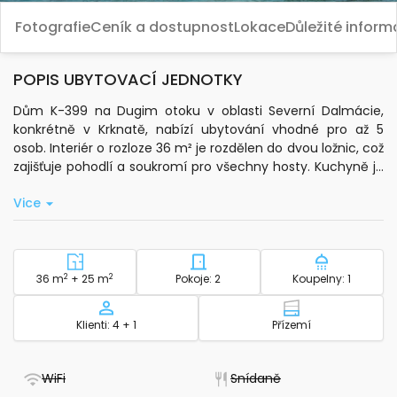
Fotografie
Ceník a dostupnost
Lokace
Důležité infor
POPIS UBYTOVACÍ JEDNOTKY
Dům K-399 na Dugim otoku v oblasti Severní Dalmácie,
konkrétně v Krknatě, nabízí ubytování vhodné pro až 5
osob. Interiér o rozloze 36 m² je rozdělen do dvou ložnic, což
zajišťuje pohodlí a soukromí pro všechny hosty. Kuchyně je
vybavena základním kuchyňským nádobím, takže si
Vice
můžete připravit vlastní jídlo. K dispozici jsou lůžkoviny,
toaletní potřeby a ručníky do koupelny.
Součástí domu je terasa o velikosti 25 m² s výhledem na
moře, kde si můžete odpočinout na lehátku nebo posedět
2
Plocha - ubytování
2
Počet ložnic - ubytování
Počet koup
36 m
+ 25 m
Pokoje: 2
Koupelny: 1
v venkovním posezení. Celková venkovní plocha činí 300
m². Dům je vhodný i pro hosty s domácími mazlíčky, jejichž
Kapacita
Patro - ubytov
Klienti: 4 + 1
Přízemí
pobyt je možný za příplatek.
Poloha přímo u moře (5 m) a pláže (5 m) umožňuje
- Nedostupné
- Nedostupné
WiFi
Snídaně
snadný přístup k vodě. Nejbližší oblázková pláž je vzdálena