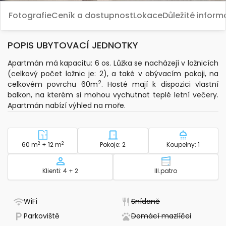
Fotografie
Ceník a dostupnost
Lokace
Důležité infor
POPIS UBYTOVACÍ JEDNOTKY
Apartmán má kapacitu: 6 os. Lůžka se nacházejí v ložnicích
(celkový počet ložnic je: 2), a také v obývacím pokoji, na
2
celkovém povrchu 60m
. Hosté mají k dispozici vlastní
balkon, na kterém si mohou vychutnat teplé letní večery.
Apartmán nabízí výhled na moře.
2
Plocha - ubytování
2
Počet ložnic - ubytování
Počet koup
60 m
+ 12 m
Pokoje: 2
Koupelny: 1
Kapacita
Patro - ubytov
Klienti: 4 + 2
III.patro
- Má WiFi
- Nedostupné
WiFi
Snídaně
- Parkování k dispozici
- Nedost
Parkoviště
Domácí mazlíčci