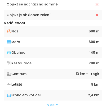
Objekt se nachází na samotě
Objekt je obklopen zelení
Vzdálenosti
Pláž
600 m
Moře
600 m
Obchod
140 m
Restaurace
200 m
Centrum
13 km - Trogir
Letiště
9 km
Pronájem vozidel
2,4 km
Vice