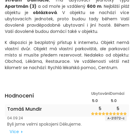
Střední Dalmácie
, má ubytovací jednotky typu
Apartmán (3)
a od moře je vzdálený
600 m
. Nejbližší pláž
objektu je
oblázková
. V objektu se nachází více
ubytovacích jednotek, proto budou tady během Vaší
dovolené pravděpodobně ubytovaní i jiní hosté. Během
Vaší dovolené budou domácí také v objektu.
K dispozici je bezplatný přístup k internetu. Objekt nemá
vlastní dvůr. Objekt má vlastní parkoviště, ale parkovací
místo si musíte předem rezervovat. Nedaleko od objektu:
Obchod, Lékárna, Restaurace. Ve vzdálenosti větší než
kilometr se nachází: Rychlá lékařská pomoc, Centrum.
Ubytování
Domácí
Hodnocení
5.0
5.0
Tomáš Mundir
5
5
04.09.24
A-21372-c
Byli jsme velmi spokojeni Děkujeme.
Vice