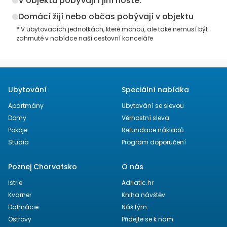
V objektu pobývají i jiní hosté. *
Domácí žijí nebo občas pobývají v objektu
* V ubytovacích jednotkách, které mohou, ale také nemusí být
zahrnuté v nabídce naší cestovní kanceláře
Ubytování
Speciální nabídka
Apartmány
Ubytování se slevou
Domy
Věrnostní sleva
Pokoje
Refundace nákladů
Studia
Program doporučení
Poznej Chorvatsko
O nás
Istrie
Adriatic.hr
Kvarner
Kniha návštěv
Dalmácie
Náš tým
Ostrovy
Přidejte se k nám