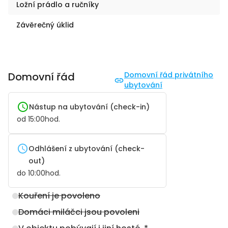
Ložní prádlo a ručníky
Závěrečný úklid
Domovní řád
Domovní řád privátního
ubytování
Nástup na ubytování (check-in)
od
15:00
hod.
Odhlášení z ubytování (check-
out)
do
10:00
hod.
Kouření je povoleno
Domáci miláčci jsou povoleni