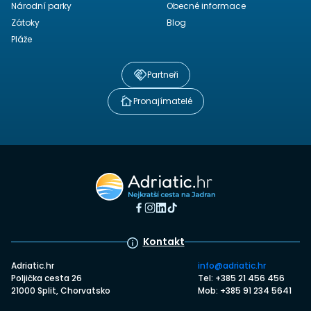
Národní parky
Obecné informace
Zátoky
Blog
Pláže
Partneři
Pronajímatelé
Kontakt
Adriatic.hr
info@adriatic.hr
Poljička cesta 26
Tel: +385 21 456 456
21000 Split, Chorvatsko
Mob: +385 91 234 5641