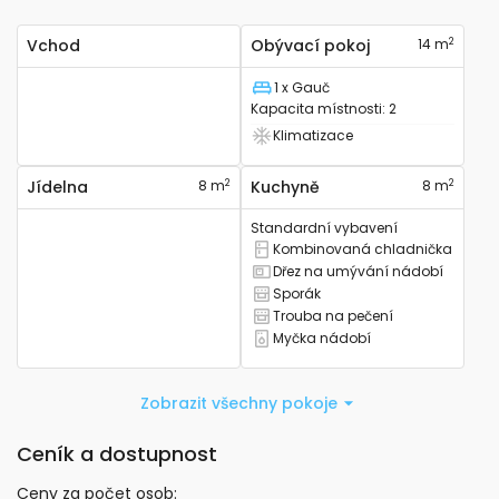
2
Vchod
Obývací pokoj
14 m
1 x Gauč
Lůžko
Kapacita místnosti
:
2
Klimatizace
Má klimatizaci
2
2
Jídelna
8 m
Kuchyně
8 m
Standardní vybavení
Kombinovaná chladnička
Má kombinovanou lednici
Dřez na umývání nádobí
Má kuchyňský dřez
Sporák
Má sporák
Trouba na pečení
Má troubu na pečení
Myčka nádobí
Má myčku nádobí
Zobrazit všechny pokoje
Ceník a dostupnost
Ceny za počet osob
: