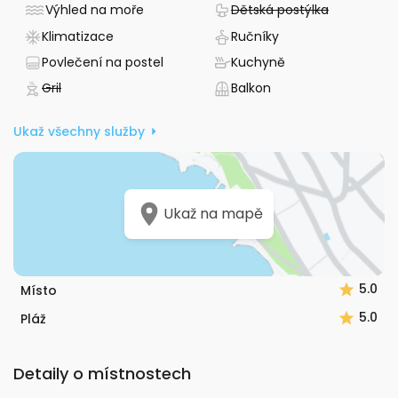
- Ubytování - výhled na moře
- Nedostu
Výhled na moře
Dětská postýlka
- Má klimatizaci
- Ručníky k dispozic
Klimatizace
Ručníky
- Povlečení zajištěno
- Má kuchyň
Povlečení na postel
Kuchyně
- Nedostupné
- Balkon
Gril
Balkon
Ukaž všechny služby
Ukaž na mapě
5.0
Místo
5.0
Pláž
Detaily o místnostech