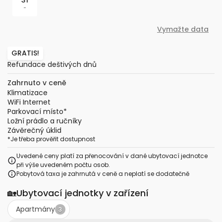
31
-
Vymažte data
GRATIS!
Refundace deštivých dnů
Zahrnuto v ceně
Klimatizace
WiFi Internet
Parkovací místo
*
Ložní prádlo a ručníky
Závěrečný úklid
*
Je třeba prověřit dostupnost
Uvedené ceny platí za přenocování v dané ubytovací jednotce
při výše uvedeném počtu osob.
Pobytová taxa je zahrnutá v ceně a neplatí se dodatečně
🏡
Ubytovací jednotky v zařízení
Apartmány
3