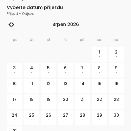
Vyberte datum příjezdu
Příjezd
-
Odjezd
Srpen 2026
po
út
st
čt
pá
so
ne
1
2
-
-
3
4
5
6
7
8
9
-
-
-
-
-
-
-
10
11
12
13
14
15
16
-
-
-
-
-
-
-
17
18
19
20
21
22
23
-
-
-
-
-
-
-
24
25
26
27
28
29
30
-
-
-
-
-
-
-