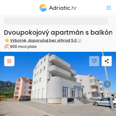
Dvoupokojový apartmán s balkóne
Výborně, doporučuji bez výhrad
5.0
(
1
)
600 m
od pláže
Pláž
Previous
Nex