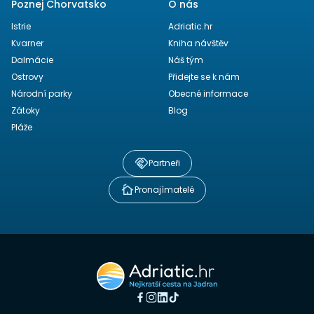
Poznej Chorvatsko
O nás
Istrie
Adriatic.hr
Kvarner
Kniha návštěv
Dalmácie
Náš tým
Ostrovy
Přidejte se k nám
Národní parky
Obecné informace
Zátoky
Blog
Pláže
Partneři
Pronajímatelé