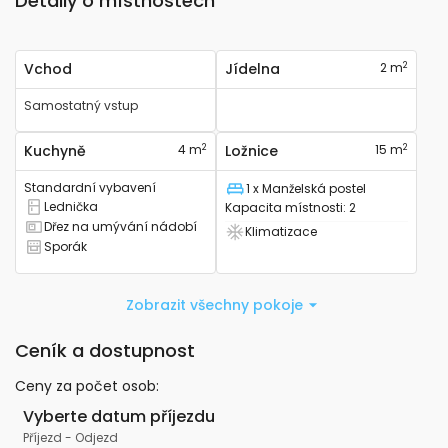
Detaily o místnostech
2
Vchod
Jídelna
2 m
Samostatný vstup
2
2
Kuchyně
4 m
Ložnice
15 m
Standardní vybavení
1 x Manželská postel
Lůžko
Lednička
Kapacita místnosti
:
2
Má lednici
Dřez na umývání nádobí
Klimatizace
Má kuchyňský dřez
Má klimatizaci
Sporák
Má sporák
Zobrazit všechny pokoje
Ceník a dostupnost
Ceny za počet osob
:
Vyberte datum příjezdu
Příjezd
-
Odjezd