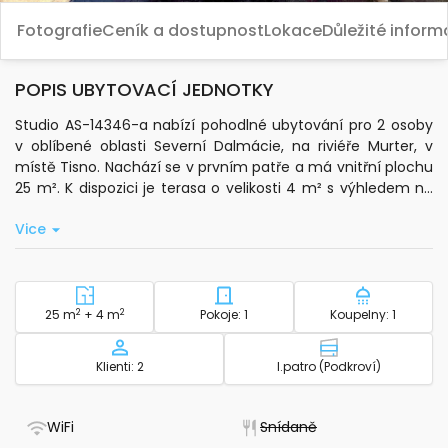
Fotografie
Ceník a dostupnost
Lokace
Důležité infor
POPIS UBYTOVACÍ JEDNOTKY
Studio AS-14346-a nabízí pohodlné ubytování pro 2 osoby
v oblíbené oblasti Severní Dalmácie, na riviéře Murter, v
místě Tisno. Nachází se v prvním patře a má vnitřní plochu
25 m². K dispozici je terasa o velikosti 4 m² s výhledem na
moře, kde si můžete vychutnat posezení.
Vice
Součástí studia je klimatizace, která je zahrnuta v ceně
pobytu. Hosté mají k dispozici standardní Wi-Fi připojení a
satelitní televizi. Kuchyň je vybavena základním nádobím,
elektrickou konvicí a kávovarem, což umožňuje pohodlnou
2
Plocha - ubytování
2
Počet ložnic - ubytování
Počet koup
25 m
+ 4 m
Pokoje: 1
Koupelny: 1
přípravu jídel. V koupelně najdete toaletní potřeby, ručníky
a fén. K dispozici je také žehlička na prádlo a ložní prádlo.
Kapacita
Patro - ubytov
Klienti: 2
I.patro (Podkroví)
Poloha ubytování je ideální pro milovníky moře – od moře
Vás dělí pouze 10 m, na pláž je to také 10 m a oblázková pláž
- Má WiFi
- Nedostupné
WiFi
Snídaně
je vzdálena 553 m. Do centra místa Tisno je to 1000 m. K