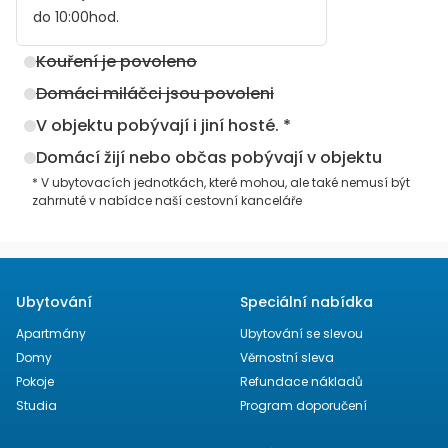
do
10:00
hod.
Kouření je povoleno
Domáci miláčci jsou povoleni
V objektu pobývají i jiní hosté. *
Domácí žijí nebo občas pobývají v objektu
* V ubytovacích jednotkách, které mohou, ale také nemusí být
zahrnuté v nabídce naší cestovní kanceláře
Ubytování
Speciální nabídka
Apartmány
Ubytování se slevou
Domy
Věrnostní sleva
Pokoje
Refundace nákladů
Studia
Program doporučení