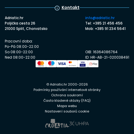
Kontakt
Adriatic.hr
info@adriatic.hr
Poljička cesta 26
Tel: +385 21 456 456
21000 Split, Chorvatsko
Mob: +385 91 234 5641
Pracovní doba:
Po-Pá 08:00-22:00
So 08:00-22:00
OIB: 16364086764
Ned 08:00-22:00
ID: HR-AB-21-020038491
© Adriatic.hr 2000-2026
Podmínky používání internetové stránky
Ochrana soukromí
Často kladené otázky (FAQ)
Mapa webu
Nastavení souborů cookie
Prověř dostupnost
Prověř dostupnost