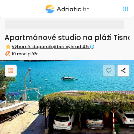
Apartmánové studio na pláži Tisno
Výborně, doporučuji bez výhrad
4.5
(
1
)
10 m
od pláže
Pláž
Previous
Nex