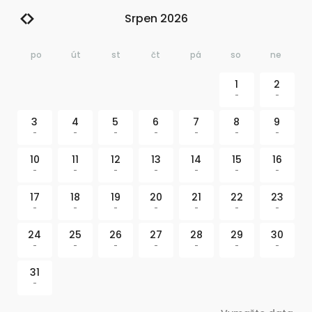
Srpen 2026
po
út
st
čt
pá
so
ne
1
2
-
-
3
4
5
6
7
8
9
-
-
-
-
-
-
-
10
11
12
13
14
15
16
-
-
-
-
-
-
-
17
18
19
20
21
22
23
-
-
-
-
-
-
-
24
25
26
27
28
29
30
-
-
-
-
-
-
-
31
-