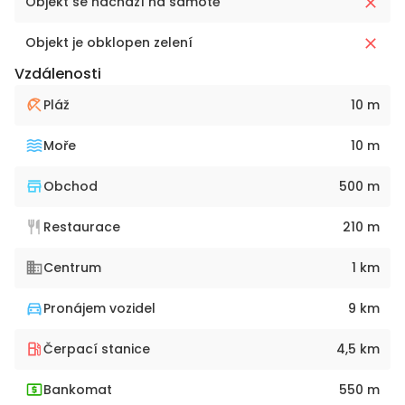
Objekt se nachází na samotě
Objekt je obklopen zelení
Vzdálenosti
Pláž
10 m
Moře
10 m
Obchod
500 m
Restaurace
210 m
Centrum
1 km
Pronájem vozidel
9 km
Čerpací stanice
4,5 km
Bankomat
550 m