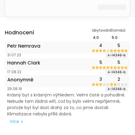
Ubytování
Domácí
Hodnocení
4.0
5.0
Petr Nemrava
4
5
31.07.23
A-14346-b
Hannah Clark
5
5
17.08.22
A-14346-b
Anonymně
3
2
29.08.19
A-14346-b
Krásný byt s krásným výhledem. Velmi čisté a pohodlné.
Nebude tam žádná wifi, což by bylo velmi nepříjemné,
protože byt byl dost drahý za to, co jsme dostali.
Klimatizace nebyla příliš dobrá.
Vice