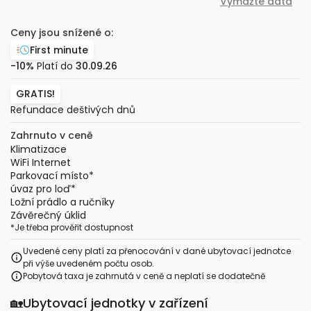
Vymažte data
Ceny jsou snížené o:
First minute
-10%
Platí do
30.09.26
GRATIS!
Refundace deštivých dnů
Zahrnuto v ceně
Klimatizace
WiFi Internet
Parkovací místo
*
úvaz pro loď
*
Ložní prádlo a ručníky
Závěrečný úklid
*
Je třeba prověřit dostupnost
Uvedené ceny platí za přenocování v dané ubytovací jednotce
při výše uvedeném počtu osob.
Pobytová taxa je zahrnutá v ceně a neplatí se dodatečně
🏡
Ubytovací jednotky v zařízení