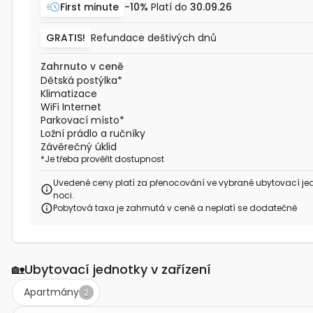
First minute
-10%
Platí do
30.09.26
GRATIS!
Refundace deštivých dnů
Zahrnuto v ceně
Dětská postýlka
*
Klimatizace
WiFi Internet
Parkovací místo
*
Ložní prádlo a ručníky
Závěrečný úklid
*
Je třeba prověřit dostupnost
Uvedené ceny platí za přenocování ve vybrané ubytovací je
noci.
Pobytová taxa je zahrnutá v ceně a neplatí se dodatečně
🏡
Ubytovací jednotky v zařízení
Apartmány
2