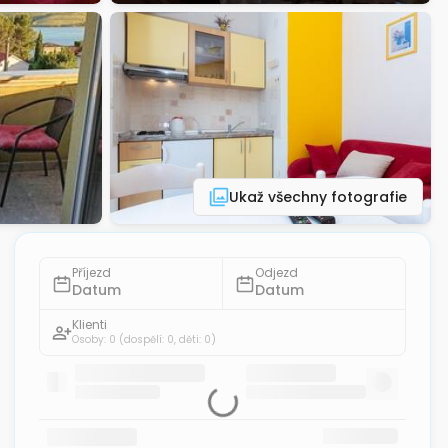
Ukaž všechny fotografie
Příjezd
Odjezd
Datum
Datum
Klienti
Osoby: 0
(dospělí: 0, děti: 0)