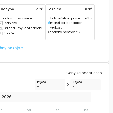
2
2
Kuchyně
2 m
Ložnice
8 m
Standardní vybavení
1 x Manželská postel - Lůžko
menší od standardní
Lednička
Lůžko
á lednici
velikosti
Dřez na umývání nádobí
á kuchyňský dřez
Kapacita místnosti
:
2
Sporák
á sporák
chny pokoje
Ceny za počet osob
:
Příjezd
Odjezd
-
-
n 2026
čt
pá
so
ne