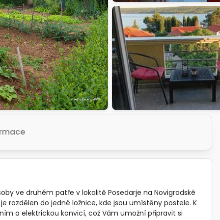
formace
by ve druhém patře v lokalitě Posedarje na Novigradské
² je rozdělen do jedné ložnice, kde jsou umístěny postele. K
ím a elektrickou konvicí, což Vám umožní připravit si