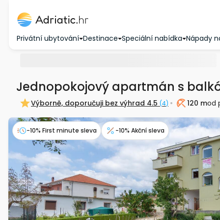
Privátní ubytování
Destinace
Speciální nabídka
Nápady n
Jednopokojový apartmán s balkó
Výborně, doporučuji bez výhrad
4.5
120 m
od 
(
4
)
Pláž
-10% First minute sleva
-10% Akční sleva