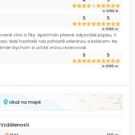
4
5
A-6190-b
5
5
A-6190-a
červené víno a fíky. Apartmán přesně odpovídal popisu. V
aci. Naši hostitelé nás pohostili zeleninou a koláčem. Na
rtmán bychom si určitě znovu rezervovali.
5
5
A-6190-a
Ukaž na mapě
Vzdálenosti