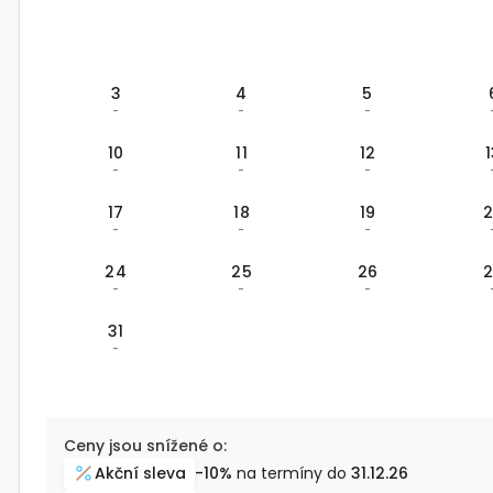
3
4
5
-
-
-
10
11
12
-
-
-
17
18
19
-
-
-
24
25
26
-
-
-
31
-
Ceny jsou snížené o:
Akční sleva
-10%
na termíny do
31.12.26