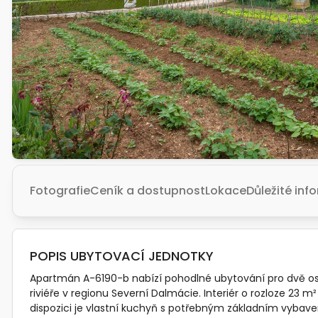
Fotografie
Ceník a dostupnost
Lokace
Důležité in
POPIS UBYTOVACÍ JEDNOTKY
Apartmán A-6190-b nabízí pohodlné ubytování pro dvě oso
riviéře v regionu Severní Dalmácie. Interiér o rozloze 23 m
dispozici je vlastní kuchyň s potřebným základním vybaven