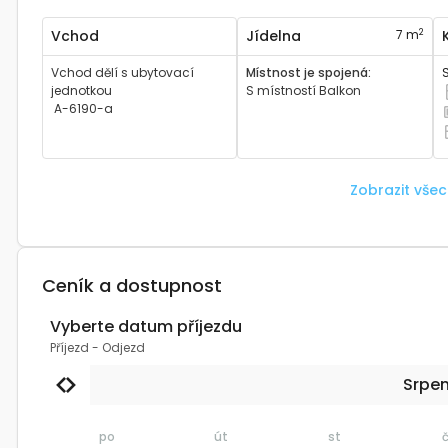
2
Vchod
Jídelna
7 m
Vchod dělí s ubytovací
Místnost je spojená
:
jednotkou
S místností
Balkon
M
A-6190-a
M
M
Zobrazit vše
Ceník a dostupnost
Vyberte datum příjezdu
Příjezd
-
Odjezd
Srpe
po
út
st