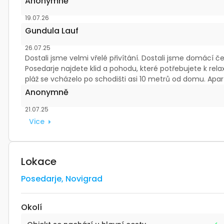
Anonymně
19.07.26
Gundula Lauf
26.07.25
Dostali jsme velmi vřelé přivítání. Dostali jsme domácí 
Posedarje najdete klid a pohodu, které potřebujete k relax
pláž se vcházelo po schodišti asi 10 metrů od domu. Apa
Anonymně
21.07.25
Vice
Lokace
Posedarje
,
Novigrad
Okolí