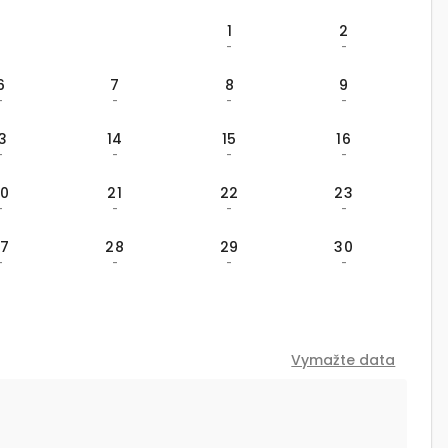
1
2
-
-
6
7
8
9
-
-
-
-
13
14
15
16
-
-
-
-
20
21
22
23
-
-
-
-
27
28
29
30
-
-
-
-
Vymažte data