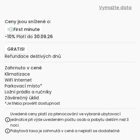
Vymažte data
Ceny jsou snížené o:
First minute
-10%
Platí do
30.09.26
GRATIS!
Refundace deštivých dnů
Zahrnuto v ceně
Klimatizace
WiFi Internet
Parkovací místo
*
Ložní prádlo a ručníky
Závěrečný úklid
*
Je třeba prověřit dostupnost
Uvedené ceny platí za přenocování ve vybrané ubytovací
jednotce při výše uvedeném počtu osob a pobytu delším než 3
noci.
Pobytová taxa je zahrnutá v ceně a neplatí se dodatečně