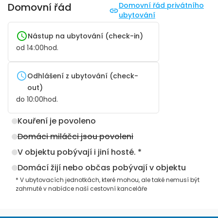
Domovní řád
Domovní řád privátního
ubytování
Nástup na ubytování (check-in)
od
14:00
hod.
Odhlášení z ubytování (check-
out)
do
10:00
hod.
Kouření je povoleno
Domáci miláčci jsou povoleni
V objektu pobývají i jiní hosté. *
Domácí žijí nebo občas pobývají v objektu
* V ubytovacích jednotkách, které mohou, ale také nemusí být
zahrnuté v nabídce naší cestovní kanceláře