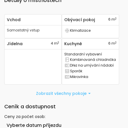
Detaily o místnostech
2
Vchod
Obývací pokoj
6 m
Samostatný vstup
Klimatizace
Má klimatizaci
2
2
Jídelna
4 m
Kuchyně
6 m
Standardní vybavení
Kombinovaná chladnička
Má kombinovanou lednici
Dřez na umývání nádobí
Má kuchyňský dřez
Sporák
Má sporák
Mikrovlnka
Má mikrovlnku
Zobrazit všechny pokoje
Ceník a dostupnost
Ceny za počet osob
:
Vyberte datum příjezdu