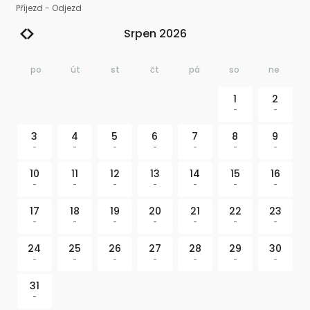
Příjezd
-
Odjezd
Srpen 2026
po
út
st
čt
pá
so
ne
1
2
-
-
3
4
5
6
7
8
9
-
-
-
-
-
-
-
10
11
12
13
14
15
16
-
-
-
-
-
-
-
17
18
19
20
21
22
23
-
-
-
-
-
-
-
24
25
26
27
28
29
30
-
-
-
-
-
-
-
31
-