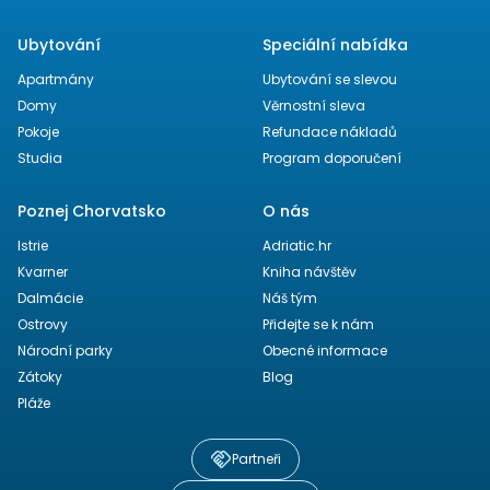
Ubytování
Speciální nabídka
Apartmány
Ubytování se slevou
Domy
Věrnostní sleva
Pokoje
Refundace nákladů
Studia
Program doporučení
Poznej Chorvatsko
O nás
Istrie
Adriatic.hr
Kvarner
Kniha návštěv
Dalmácie
Náš tým
Ostrovy
Přidejte se k nám
Národní parky
Obecné informace
Zátoky
Blog
Pláže
Partneři