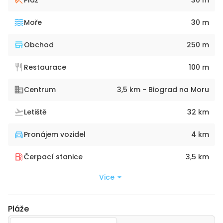
Moře
30 m
Obchod
250 m
Restaurace
100 m
Centrum
3,5 km - Biograd na Moru
Letiště
32 km
Pronájem vozidel
4 km
Čerpací stanice
3,5 km
Vice
Pláže