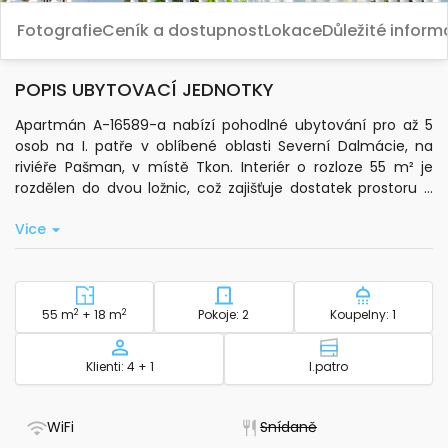
Fotografie
Ceník a dostupnost
Lokace
Důležité infor
POPIS UBYTOVACÍ JEDNOTKY
Apartmán A-16589-a nabízí pohodlné ubytování pro až 5
osob na I. patře v oblíbené oblasti Severní Dalmácie, na
riviéře Pašman, v místě Tkon. Interiér o rozloze 55 m² je
rozdělen do dvou ložnic, což zajišťuje dostatek prostoru a
soukromí pro všechny hosty. K dispozici je klimatizace v
Vice
obývacím pokoji, která je zahrnuta v ceně pobytu.
Součástí apartmánu je plně vybavená kuchyň s
mikrovlnnou troubou, rychlovarnou konvicí a základním
kuchyňským nádobím. Pro pohodlí hostů je zde standardní
2
Plocha - ubytování
2
Počet ložnic - ubytování
Počet koup
55 m
+ 18 m
Pokoje: 2
Koupelny: 1
Wi-Fi připojení, televize, ložní prádlo, toaletní potřeby,
ručníky a fén. Velkou výhodou je terasa o rozloze 18 m² s
Kapacita
Patro - ubytov
Klienti: 4 + 1
I.patro
výhledem na moře, kde si můžete užít příjemné chvíle.
Poloha apartmánu je ideální pro milovníky moře – k pláži je
- Má WiFi
- Nedostupné
WiFi
Snídaně
to pouhých 30 m a na písečnou pláž 469 m. Oblázková pláž