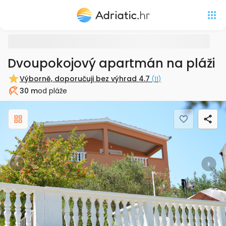
Dvoupokojový apartmán na pláži 
Výborně, doporučuji bez výhrad
4.7
(
11
)
30 m
od pláže
Pláž
Previous
Nex