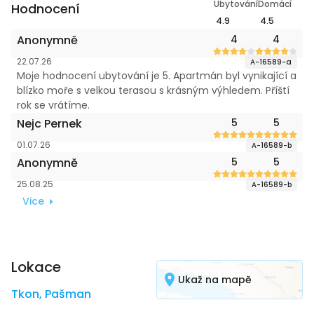
Ubytování
Domácí
Hodnocení
4.9
4.5
Anonymně
4
4
22.07.26
A-16589-a
Moje hodnocení ubytování je 5. Apartmán byl vynikající a
blízko moře s velkou terasou s krásným výhledem. Příští
rok se vrátíme.
Nejc Pernek
5
5
01.07.26
A-16589-b
Anonymně
5
5
25.08.25
A-16589-b
Vice
Lokace
Ukaž na mapě
Tkon
,
Pašman