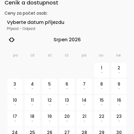
Ceník a dostupnost
Ceny za počet osob
:
Vyberte datum příjezdu
Příjezd
-
Odjezd
Srpen 2026
po
út
st
čt
pá
so
ne
1
2
-
-
3
4
5
6
7
8
9
-
-
-
-
-
-
-
10
11
12
13
14
15
16
-
-
-
-
-
-
-
17
18
19
20
21
22
23
-
-
-
-
-
-
-
24
25
26
27
28
29
30