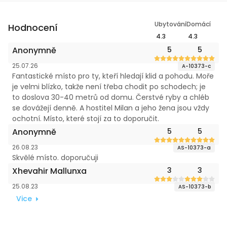
Ubytování
Domácí
Hodnocení
4.3
4.3
Anonymně
5
5
25.07.26
A-10373-c
Fantastické místo pro ty, kteří hledají klid a pohodu. Moře
je velmi blízko, takže není třeba chodit po schodech; je
to doslova 30-40 metrů od domu. Čerstvé ryby a chléb
se dovážejí denně. A hostitel Milan a jeho žena jsou vždy
ochotní. Místo, které stojí za to doporučit.
Anonymně
5
5
26.08.23
AS-10373-a
Skvělé místo. doporučuji
Xhevahir Mallunxa
3
3
25.08.23
AS-10373-b
Vice