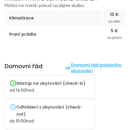
Platba na místě, pokud využijete službu
10 €
Klimatizace
za den
5 €
Praní prádla
za praní
Domovní řád
Domovní řád privátního
ubytování
Nástup na ubytování (check-in)
od
14:00
hod.
Odhlášení z ubytování (check-
out)
do
10:00
hod.