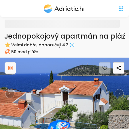
Jednopokojový apartmán na pláži 
Velmi dobře, doporučuji
4.3
(
3
)
50 m
od pláže
Pláž
Previous
Nex