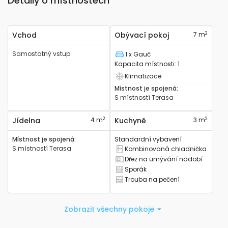
Detaily o místnostech
2
Vchod
Obývací pokoj
7 m
Samostatný vstup
1 x Gauč
Lůžko
Kapacita místnosti
:
1
Klimatizace
Má klimatizaci
Místnost je spojená
:
S místností
Terasa
2
2
Jídelna
4 m
Kuchyně
3 m
Místnost je spojená
:
Standardní vybavení
S místností
Terasa
Kombinovaná chladnička
Má kombinovanou lednici
Dřez na umývání nádobí
Má kuchyňský dřez
Sporák
Má sporák
Trouba na pečení
Má troubu na pečení
Zobrazit všechny pokoje