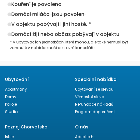
Kouření je povoleno
Domáci miláčci jsou povoleni
V objektu pobývají i jiní hosté. *
Domácí žijí nebo občas pobývají v objektu
* V ubytovacích jednotkách, které mohou, ale také nemusí být
zahrnuté v nabídce naší cestovní kanceláře
Ubytování
Speciální nabídka
Apartmány
Ubytování se slevou
Domy
Věrnostní sleva
Pokoje
Refundace nákladů
Studia
Program doporučení
Poznej Chorvatsko
O nás
Istrie
Adriatic.hr