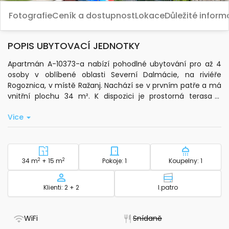
Fotografie
Ceník a dostupnost
Lokace
Důležité infor
POPIS UBYTOVACÍ JEDNOTKY
Apartmán A-10373-a nabízí pohodlné ubytování pro až 4
osoby v oblíbené oblasti Severní Dalmácie, na riviéře
Rogoznica, v místě Ražanj. Nachází se v prvním patře a má
vnitřní plochu 34 m². K dispozici je prostorná terasa o
velikosti 15 m² s výhledem na moře, kde si můžete užít
Vice
posezení na čerstvém vzduchu.
V apartmánu najdete jednu ložnici a další lůžka v obývacím
pokoji. Obývací pokoj je vybaven klimatizací, satelitní
televizí a standardním Wi-Fi připojením. Součástí je také
2
Plocha - ubytování
2
Počet ložnic - ubytování
Počet koup
34 m
+ 15 m
Pokoje: 1
Koupelny: 1
vlastní kuchyň s potřebným základním vybavením a
elektrickou konvicí. Hosté mají k dispozici ložní prádlo,
Kapacita
Patro - ubytov
Klienti: 2 + 2
I.patro
toaletní potřeby a ručníky do koupelny.
Venkovní prostor o rozloze 100 m² nabízí posezení a
- Má WiFi
- Nedostupné
WiFi
Snídaně
možnost využití pevného grilu. Pro hosty je zajištěno