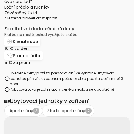
úvaz pro loď
*
Ložní prádlo a ručníky
Závěrečný úklid
*
Je třeba prověřit dostupnost
Fakultativní dodatečné náklady
Platba na místě, pokud využijete službu
Klimatizace
10 €
za den
Praní prádla
5 €
za praní
Uvedené ceny platí za přenocování ve vybrané ubytovací
jednotce při výše uvedeném počtu osob a pobytu delším než 3
noci.
Pobytová taxa je zahrnutá v ceně a neplatí se dodatečně
🏡
Ubytovací jednotky v zařízení
Apartmány
Studio apartmány
3
2