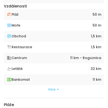
Vzdálenosti
Pláž
50 m
Moře
50 m
Obchod
1,5 km
Restaurace
1,5 km
Centrum
11 km - Rogoznica
Letiště
32 km
Bankomat
11 km
Vice
Pláže