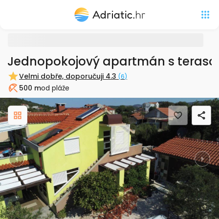
Jednopokojový apartmán s terasou
Velmi dobře, doporučuji
4.3
(
6
)
500 m
od pláže
Pláž
Previous
Nex