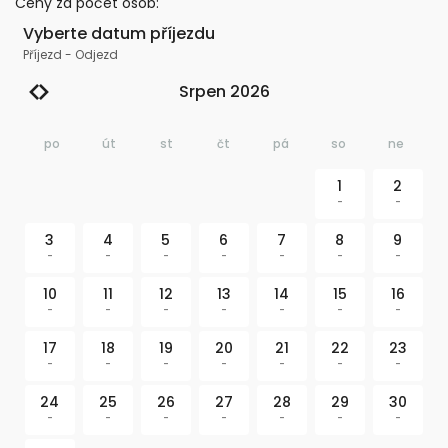
Ceny za počet osob
:
Vyberte datum příjezdu
Příjezd
-
Odjezd
Srpen 2026
po
út
st
čt
pá
so
ne
1
2
-
-
3
4
5
6
7
8
9
-
-
-
-
-
-
-
10
11
12
13
14
15
16
-
-
-
-
-
-
-
17
18
19
20
21
22
23
-
-
-
-
-
-
-
24
25
26
27
28
29
30
-
-
-
-
-
-
-