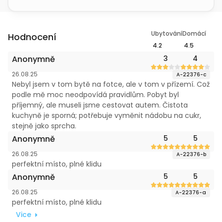
Ubytování
Domácí
Hodnocení
4.2
4.5
Anonymně
3
4
26.08.25
A-22376-c
Nebyl jsem v tom bytě na fotce, ale v tom v přízemí. Což
podle mě moc neodpovídá pravidlům. Pobyt byl
příjemný, ale museli jsme cestovat autem. Čistota
kuchyně je sporná; potřebuje vyměnit nádobu na cukr,
stejně jako sprcha.
Anonymně
5
5
26.08.25
A-22376-b
perfektní místo, plné klidu
Anonymně
5
5
26.08.25
A-22376-a
perfektní místo, plné klidu
Vice