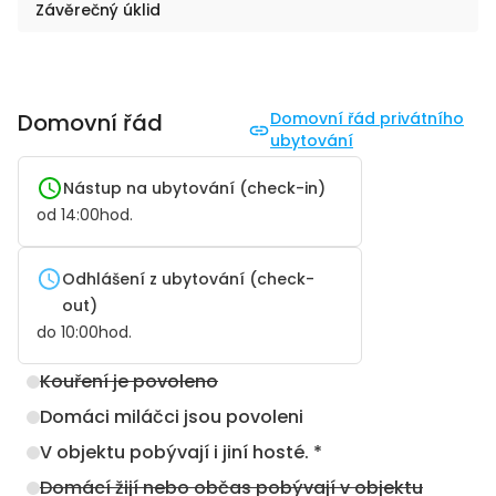
Závěrečný úklid
Domovní řád
Domovní řád privátního
ubytování
Nástup na ubytování (check-in)
od
14:00
hod.
Odhlášení z ubytování (check-
out)
do
10:00
hod.
Kouření je povoleno
Domáci miláčci jsou povoleni
V objektu pobývají i jiní hosté. *
Domácí žijí nebo občas pobývají v objektu