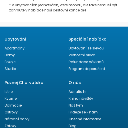
* V ubytovacích jednotkách, které mohou, ale také nemusí být
zahrnuté v nabídce naší cestovní kanceláře
Ubytování
Speciální nabídka
Apartmány
Ubytování se slevou
Domy
Věrnostní sleva
Pokoje
Refundace nákladů
Studia
Program doporučení
Poznej Chorvatsko
O nás
Istrie
Adriatic.hr
Kvarner
Kniha návštěv
Dalmácie
Náš tým
Ostrovy
Přidejte se k nám
Národní parky
Obecné informace
Zátoky
Blog