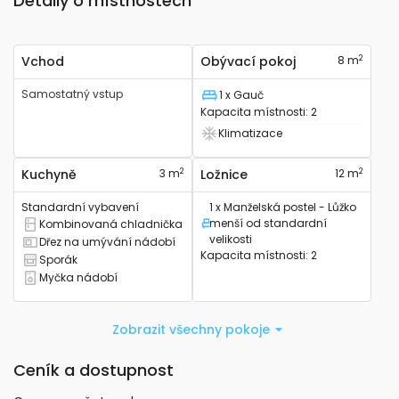
Detaily o místnostech
2
Vchod
Obývací pokoj
8 m
Samostatný vstup
1 x Gauč
Lůžko
Kapacita místnosti
:
2
Klimatizace
Má klimatizaci
2
2
Kuchyně
3 m
Ložnice
12 m
Standardní vybavení
1 x Manželská postel - Lůžko
menší od standardní
Kombinovaná chladnička
Lůžko
Má kombinovanou lednici
velikosti
Dřez na umývání nádobí
Má kuchyňský dřez
Kapacita místnosti
:
2
Sporák
Má sporák
Myčka nádobí
Má myčku nádobí
Zobrazit všechny pokoje
Ceník a dostupnost