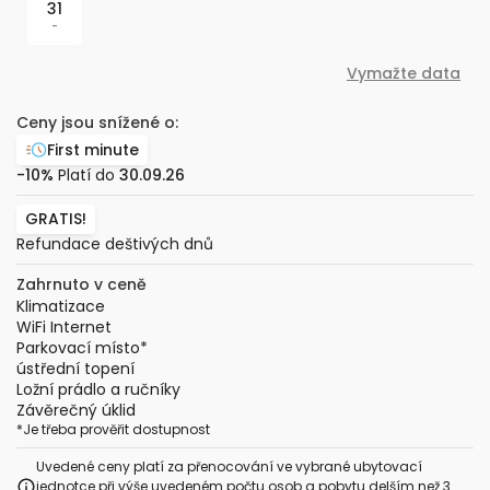
31
-
Vymažte data
Ceny jsou snížené o:
First minute
-10%
Platí do
30.09.26
GRATIS!
Refundace deštivých dnů
Zahrnuto v ceně
Klimatizace
WiFi Internet
Parkovací místo
*
ústřední topení
Ložní prádlo a ručníky
Závěrečný úklid
*
Je třeba prověřit dostupnost
Uvedené ceny platí za přenocování ve vybrané ubytovací
jednotce při výše uvedeném počtu osob a pobytu delším než 3