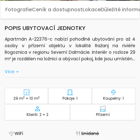
Fotografie
Ceník a dostupnost
Lokace
Důležité infor
POPIS UBYTOVACÍ JEDNOTKY
Apartmán A-22376-c nabízí pohodlné ubytování pro až 4
osoby v přízemí objektu v lokalitě Ražanj na riviéře
Rogoznica v regionu Severní Dalmácie. Interiér o rozloze 29
m² je rozdělen na ložnici a obývací pokoj, kde jsou umístěna
lůžka. K dispozici je také terasa o velikosti 10 m², která
Vice
poskytuje příjemné místo k posezení venku.
Součástí apartmánu je plně vybavená kuchyně se
základním kuchyňským nádobím, elektrickou konvicí a
myčkou nádobí. Pro Vaše pohodlí je zde klimatizace v
2
Plocha - ubytování
2
Počet ložnic - ubytování
Počet koup
29 m
+ 10 m
Pokoje: 1
Koupelny: 1
obývacím pokoji, centrální topení, standardní wi-fi
připojení, televize a pračka. Hosté mohou využít také
Kapacita
Patro - ubytov
Klienti: 2 + 2
Přízemí
žehličku, žehlicí prkno a fén. Ložní prádlo, toaletní potřeby a
ručníky do koupelny jsou zahrnuty v ceně.
- Má WiFi
- Nedostupné
WiFi
Snídaně
Apartmán je vhodný i pro hosty s domácími mazlíčky,