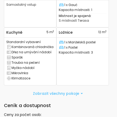
Samostatný vstup
1 x Gauč
Lůžko
Kapacita místnosti
:
1
Místnost je spojená
:
S místností
Terasa
2
2
Kuchyně
5 m
Ložnice
12 m
Standardní vybavení
1 x Manželská postel
Lůžko
Kombinovaná chladnička
1 x Postel
Má kombinovanou lednici
Lůžko
Dřez na umývání nádobí
Kapacita místnosti
:
3
Má kuchyňský dřez
Sporák
Má sporák
Trouba na pečení
Má troubu na pečení
Myčka nádobí
Má myčku nádobí
Mikrovlnka
Má mikrovlnku
Klimatizace
Má klimatizaci
Zobrazit všechny pokoje
Ceník a dostupnost
Ceny za počet osob
: