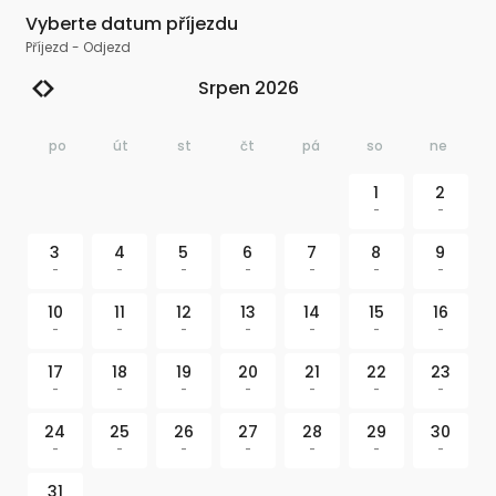
Vyberte datum příjezdu
Příjezd
-
Odjezd
Srpen 2026
po
út
st
čt
pá
so
ne
1
2
-
-
3
4
5
6
7
8
9
-
-
-
-
-
-
-
10
11
12
13
14
15
16
-
-
-
-
-
-
-
17
18
19
20
21
22
23
-
-
-
-
-
-
-
24
25
26
27
28
29
30
-
-
-
-
-
-
-
31