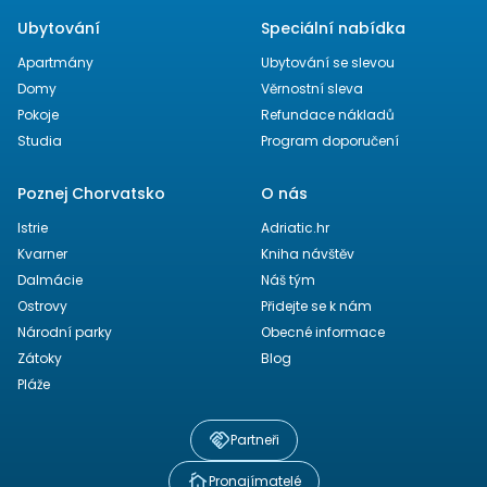
Ubytování
Speciální nabídka
Apartmány
Ubytování se slevou
Domy
Věrnostní sleva
Pokoje
Refundace nákladů
Studia
Program doporučení
Poznej Chorvatsko
O nás
Istrie
Adriatic.hr
Kvarner
Kniha návštěv
Dalmácie
Náš tým
Ostrovy
Přidejte se k nám
Národní parky
Obecné informace
Zátoky
Blog
Pláže
Partneři
Pronajímatelé