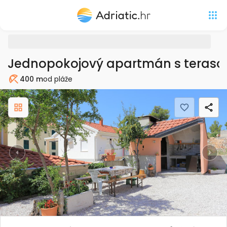
Jednopokojový apartmán s terasou 
400 m
od pláže
Pláž
Previous
Nex