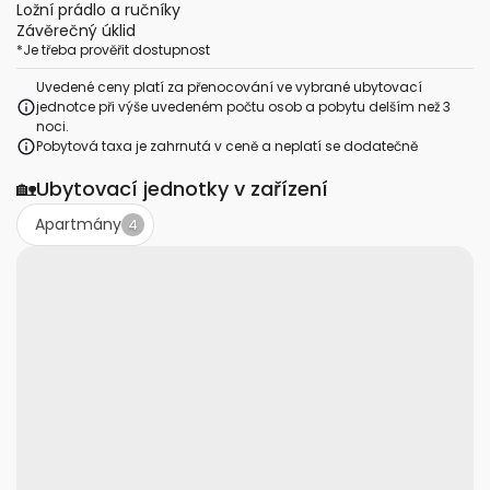
Ložní prádlo a ručníky
Závěrečný úklid
*
Je třeba prověřit dostupnost
Uvedené ceny platí za přenocování ve vybrané ubytovací
jednotce při výše uvedeném počtu osob a pobytu delším než 3
noci.
Pobytová taxa je zahrnutá v ceně a neplatí se dodatečně
🏡
Ubytovací jednotky v zařízení
Apartmány
4