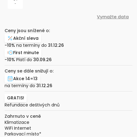
-
Vymažte data
Ceny jsou snížené o:
Akční sleva
-10%
na termíny do
31.12.26
First minute
-10%
Platí do
30.09.26
Ceny se dále snižují o:
Akce 14=13
na termíny do
31.12.26
GRATIS!
Refundace deštivých dnů
Zahrnuto v ceně
Klimatizace
WiFi Internet
Parkovací místo
*