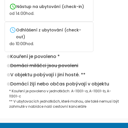
Nástup na ubytování (check-in)
od
14:00
hod.
Odhlášení z ubytování (check-
out)
do
10:00
hod.
Kouření je povoleno *
Domáci miláčci jsou povoleni
V objektu pobývají i jiní hosté. **
Domácí žijí nebo občas pobývají v objektu
* Kouření je povoleno v jednotkách: A-11301-a, A-11301-b, A-
11301-c
** V ubytovacích jednotkách, které mohou, ale také nemusí být
zahrnuté v nabídce naší cestovní kanceláře