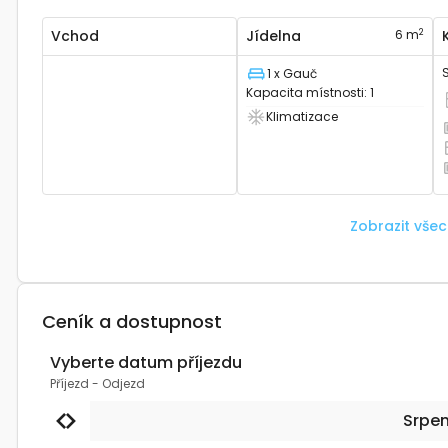
2
Vchod
Jídelna
6 m
1 x Gauč
Lůžko
Kapacita místnosti
:
1
M
Klimatizace
Má klimatizaci
M
M
M
Zobrazit vše
Ceník a dostupnost
Vyberte datum příjezdu
Příjezd
-
Odjezd
Srpe