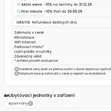
Akční sleva
-10%
na termíny do
31.12.26
First minute
-10%
Platí do
30.09.26
GRATIS!
Refundace deštivých dnů
Zahrnuto v ceně
Klimatizace
WiFi Internet
Parkovací místo
*
Ložní prádlo a ručníky
Závěrečný úklid
*
Je třeba prověřit dostupnost
Uvedené ceny platí za přenocování v dané ubytovací jednot
Pobytová taxa je zahrnutá v ceně a neplatí se dodatečně
🏡
Ubytovací jednotky v zařízení
Apartmány
2