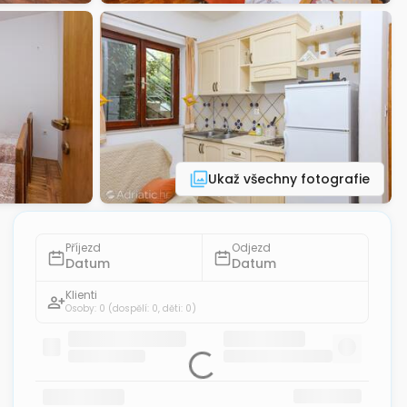
Ukaž všechny fotografie
Příjezd
Odjezd
Datum
Datum
Klienti
Osoby: 0
(dospělí: 0, děti: 0)