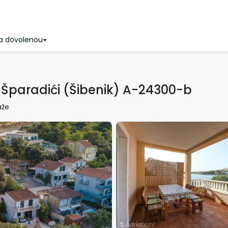
a dovolenou
Šparadići (Šibenik) A-24300-b
áže