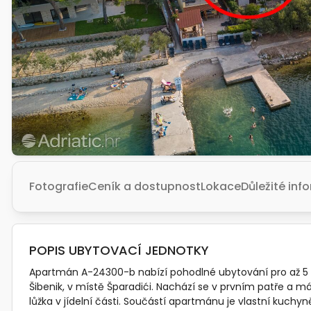
Fotografie
Ceník a dostupnost
Lokace
Důležité in
POPIS UBYTOVACÍ JEDNOTKY
Apartmán A-24300-b nabízí pohodlné ubytování pro až 5 os
Šibenik, v místě Šparadići. Nachází se v prvním patře a má v
lůžka v jídelní části. Součástí apartmánu je vlastní kuc