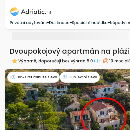
Privátní ubytování
Destinace
Speciální nabídka
Nápady n
Dvoupokojový apartmán na pláži 
Výborně, doporučuji bez výhrad
5.0
10 m
od pl
(
1
)
Pláž
-10% First minute sleva
-10% Akční sleva