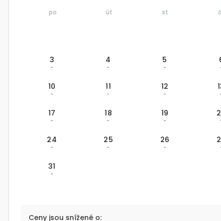
po
út
st
3
4
5
-
-
-
10
11
12
-
-
-
17
18
19
-
-
-
24
25
26
-
-
-
31
-
Ceny jsou snížené o: