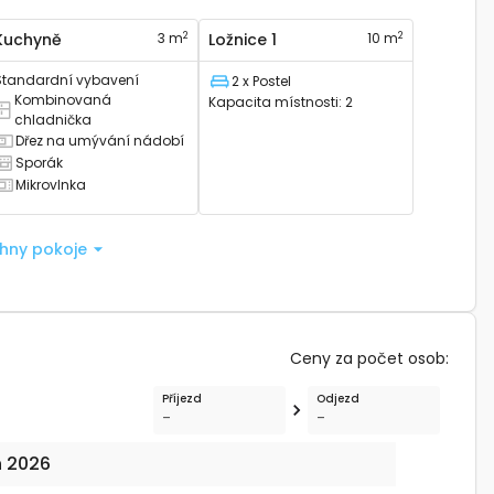
2
2
Kuchyně
3 m
Ložnice 1
10 m
Standardní vybavení
2 x Postel
Lůžko
Kombinovaná
Kapacita místnosti
:
2
á kombinovanou lednici
chladnička
Dřez na umývání nádobí
á kuchyňský dřez
Sporák
á sporák
Mikrovlnka
á mikrovlnku
chny pokoje
Ceny za počet osob
:
Příjezd
Odjezd
-
-
n 2026