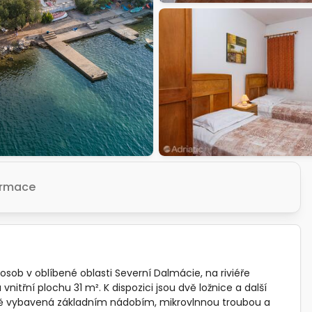
formace
ob v oblíbené oblasti Severní Dalmácie, na riviéře
nitřní plochu 31 m². K dispozici jsou dvě ložnice a další
hyně vybavená základním nádobím, mikrovlnnou troubou a