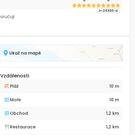
A-24300-a
poručuji
Ukaž na mapě
Vzdálenosti
Pláž
10 m
Moře
10 m
Obchod
1,2 km
Restaurace
1,2 km