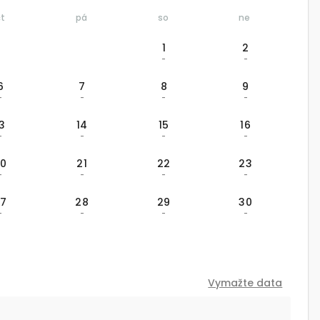
čt
pá
so
ne
1
2
-
-
6
7
8
9
-
-
-
-
13
14
15
16
-
-
-
-
20
21
22
23
-
-
-
-
27
28
29
30
-
-
-
-
Vymažte data