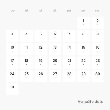
po
út
st
čt
pá
so
ne
1
2
-
-
3
4
5
6
7
8
9
-
-
-
-
-
-
-
10
11
12
13
14
15
16
-
-
-
-
-
-
-
17
18
19
20
21
22
23
-
-
-
-
-
-
-
24
25
26
27
28
29
30
-
-
-
-
-
-
-
31
-
Vymažte data