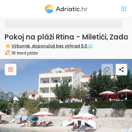
Pokoj na pláži Rtina - Miletići, Zad
Výborně, doporučuji bez výhrad
5.0
(
1
)
10 m
od pláže
Pláž
Previous
Nex