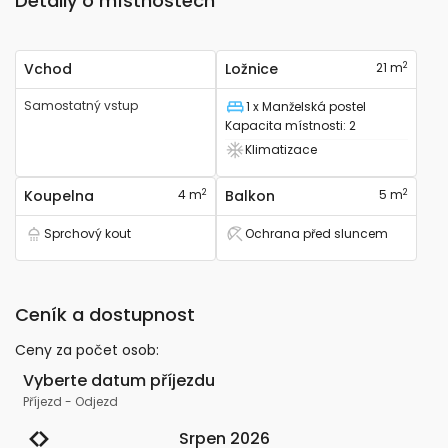
Detaily o místnostech
2
Vchod
Ložnice
21 m
Samostatný vstup
1 x Manželská postel
Lůžko
Kapacita místnosti
:
2
Klimatizace
Má klimatizaci
2
2
Koupelna
4 m
Balkon
5 m
Sprchový kout
Ochrana před sluncem
Má sprchový kout
Ubytování - ochrana před sluncem
Ceník a dostupnost
Ceny za počet osob
:
Vyberte datum příjezdu
Příjezd
-
Odjezd
Srpen 2026