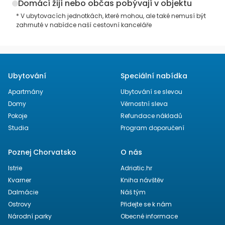
Domácí žijí nebo občas pobývají v objektu
* V ubytovacích jednotkách, které mohou, ale také nemusí být
zahrnuté v nabídce naší cestovní kanceláře
Ubytování
Speciální nabídka
Apartmány
Ubytování se slevou
Domy
Věrnostní sleva
Pokoje
Refundace nákladů
Studia
Program doporučení
Poznej Chorvatsko
O nás
Istrie
Adriatic.hr
Kvarner
Kniha návštěv
Dalmácie
Náš tým
Ostrovy
Přidejte se k nám
Národní parky
Obecné informace