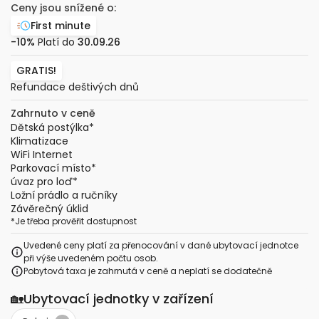
Ceny jsou snížené o:
First minute
-10%
Platí do
30.09.26
GRATIS!
Refundace deštivých dnů
Zahrnuto v ceně
Dětská postýlka
*
Klimatizace
WiFi Internet
Parkovací místo
*
úvaz pro loď
*
Ložní prádlo a ručníky
Závěrečný úklid
*
Je třeba prověřit dostupnost
Uvedené ceny platí za přenocování v dané ubytovací jednotce
při výše uvedeném počtu osob.
Pobytová taxa je zahrnutá v ceně a neplatí se dodatečně
🏡
Ubytovací jednotky v zařízení