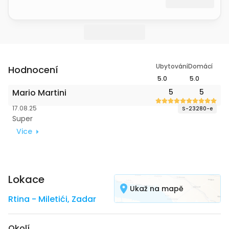
Ubytování
Domácí
Hodnocení
5.0
5.0
Mario Martini
5
5
17.08.25
S-23280-e
Super
Vice
Lokace
Ukaž na mapě
Rtina - Miletići
,
Zadar
Okolí