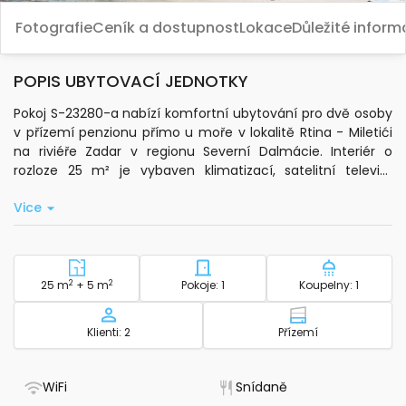
Fotografie
Ceník a dostupnost
Lokace
Důležité infor
POPIS UBYTOVACÍ JEDNOTKY
Pokoj S-23280-a nabízí komfortní ubytování pro dvě osoby
v přízemí penzionu přímo u moře v lokalitě Rtina - Miletići
na riviéře Zadar v regionu Severní Dalmácie. Interiér o
rozloze 25 m² je vybaven klimatizací, satelitní televizí,
trezorem bez poplatku a standardním Wi-Fi připojením.
Vice
Součástí pokoje je vlastní koupelna, kde najdete toaletní
potřeby, ručníky a fén. K dispozici je také lednice.
Z pokoje můžete vstoupit na balkon o velikosti 5 m² s
výhledem na moře, kde si můžete užít chvíle odpočinku.
2
Plocha - ubytování
2
Počet ložnic - ubytování
Počet koup
25 m
+ 5 m
Pokoje: 1
Koupelny: 1
Hosté mají možnost využít lehátka, slunečník a pevný gril
na venkovní ploše o rozloze 200 m². Pro rodiny s malými
Kapacita
Patro - ubytov
Klienti: 2
Přízemí
dětmi je připravena dětská postýlka. Snídaně je zahrnuta v
ceně pobytu.
- Má WiFi
- Snídaně k dispozi
WiFi
Snídaně
Pláž s oblázky i moře jsou vzdáleny pouhých 10 metrů, což