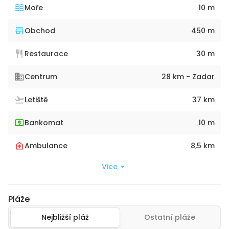
Moře
10 m
Obchod
450 m
Restaurace
30 m
Centrum
28 km - Zadar
Letiště
37 km
Bankomat
10 m
Ambulance
8,5 km
Vice
Pláže
Nejbližší pláž
Ostatní pláže