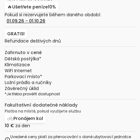
🔥
Ušetřete peníze
10%
Pokud si rezervujete během daného období:
01.09.26
−
01.10.26
GRATIS!
Refundace deštivých dnů
Zahrnuto v ceně
Dětská postýlka
*
Klimatizace
WiFi Internet
Parkovací místo
*
Ložní prádlo a ručníky
Závěrečný úklid
*
Je třeba prověřit dostupnost
Fakultativní dodatečné náklady
Platba na místě, pokud využijete službu
Pronájem kol
10 €
za den
Uvedené ceny platí za přenocování v dané ubytovací jednotce