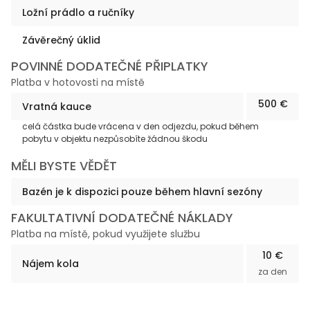
Ložní prádlo a ručníky
Závěrečný úklid
POVINNÉ DODATEČNÉ PŘIPLATKY
Platba v hotovosti na místě
500 €
Vratná kauce
celá částka bude vrácena v den odjezdu, pokud během
pobytu v objektu nezpůsobíte žádnou škodu
MĚLI BYSTE VĚDĚT
Bazén je k dispozici pouze během hlavní sezóny
FAKULTATIVNÍ DODATEČNÉ NÁKLADY
Platba na místě, pokud využijete službu
10 €
Nájem kola
za den