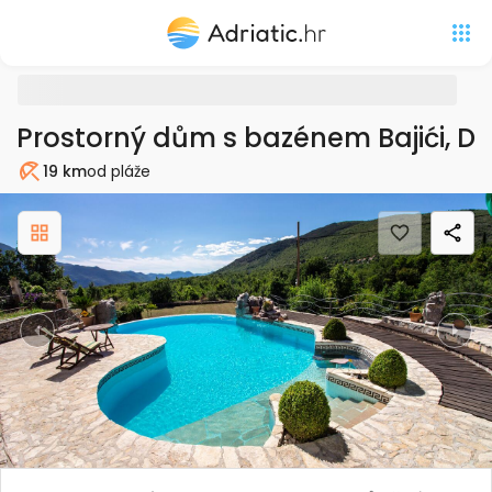
Prostorný dům s bazénem Bajići, D
19 km
od pláže
Pláž
Previous
Nex