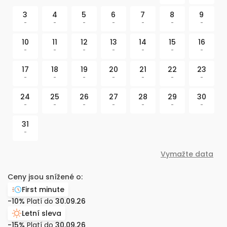
3
4
5
6
7
8
9
-
-
-
-
-
-
-
10
11
12
13
14
15
16
-
-
-
-
-
-
-
17
18
19
20
21
22
23
-
-
-
-
-
-
-
24
25
26
27
28
29
30
-
-
-
-
-
-
-
31
-
Vymažte data
Ceny jsou snížené o:
First minute
-10%
Platí do
30.09.26
Letní sleva
-15%
Platí do
30.09.26