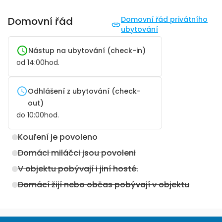
Domovní řád
Domovní řád privátního
ubytování
Nástup na ubytování (check-in)
od
14:00
hod.
Odhlášení z ubytování (check-
out)
do
10:00
hod.
Kouření je povoleno
Domáci miláčci jsou povoleni
V objektu pobývají i jiní hosté.
Domácí žijí nebo občas pobývají v objektu