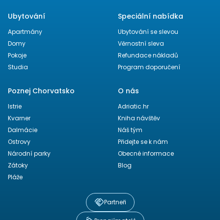
Ubytování
Speciální nabídka
Apartmány
Ubytování se slevou
Domy
Věrnostní sleva
Pokoje
Refundace nákladů
Studia
Program doporučení
Poznej Chorvatsko
O nás
Istrie
Adriatic.hr
Kvarner
Kniha návštěv
Dalmácie
Náš tým
Ostrovy
Přidejte se k nám
Národní parky
Obecné informace
Zátoky
Blog
Pláže
Partneři