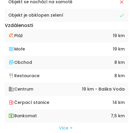
Objekt se nachází na samotě
Objekt je obklopen zelení
Vzdálenosti
Pláž
19 km
Moře
19 km
Obchod
8 km
Restaurace
8 km
Centrum
19 km - Baška Voda
Čerpací stanice
14 km
Bankomat
7,5 km
Vice