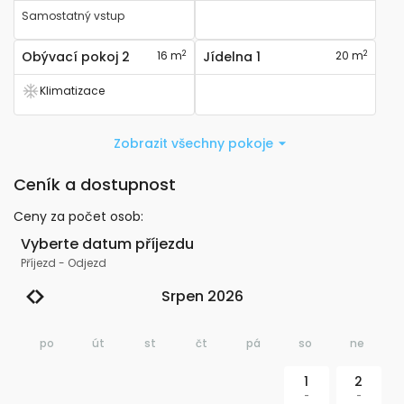
Samostatný vstup
2
2
Obývací pokoj 2
16 m
Jídelna 1
20 m
Klimatizace
Má klimatizaci
Zobrazit všechny pokoje
Ceník a dostupnost
Ceny za počet osob
:
Vyberte datum příjezdu
Příjezd
-
Odjezd
Srpen 2026
po
út
st
čt
pá
so
ne
1
2
-
-