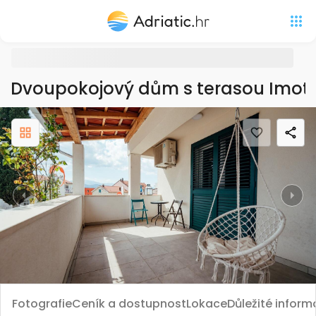
Dvoupokojový dům s terasou Imots
Previous
Nex
Fotografie
Ceník a dostupnost
Lokace
Důležité infor