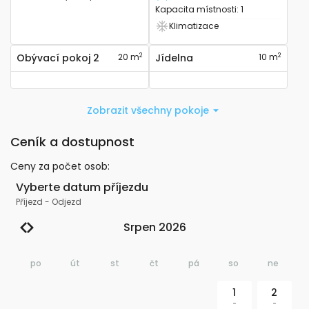
Lůžko
Kapacita místnosti
:
1
Klimatizace
Má klimatizaci
2
2
Obývací pokoj 2
20 m
Jídelna
10 m
Zobrazit všechny pokoje
Ceník a dostupnost
Ceny za počet osob
:
Vyberte datum příjezdu
Příjezd
-
Odjezd
Srpen 2026
po
út
st
čt
pá
so
ne
1
2
-
-