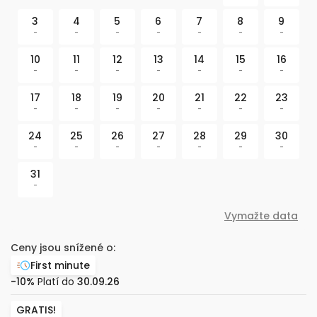
3
4
5
6
7
8
9
-
-
-
-
-
-
-
10
11
12
13
14
15
16
-
-
-
-
-
-
-
17
18
19
20
21
22
23
-
-
-
-
-
-
-
24
25
26
27
28
29
30
-
-
-
-
-
-
-
31
-
Vymažte data
Ceny jsou snížené o:
First minute
-10%
Platí do
30.09.26
GRATIS!