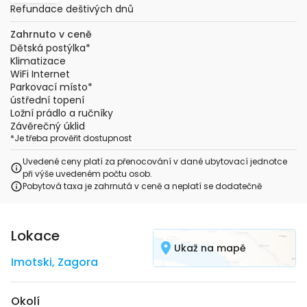
Refundace deštivých dnů
Zahrnuto v ceně
Dětská postýlka
*
Klimatizace
WiFi Internet
Parkovací místo
*
ústřední topení
Ložní prádlo a ručníky
Závěrečný úklid
*
Je třeba prověřit dostupnost
Uvedené ceny platí za přenocování v dané ubytovací jednotce
při výše uvedeném počtu osob.
Pobytová taxa je zahrnutá v ceně a neplatí se dodatečně
Lokace
Ukaž na mapě
Imotski
,
Zagora
Okolí