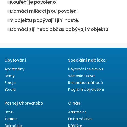
Kouření je povoleno
Domáci miláčci jsou povoleni
V objektu pobývají i jiní hosté.
Domácí žijí nebo občas pobývají v objektu
Ubytování
Speciální nabídka
Apartmány
Ubytování se slevou
Domy
Věrnostní sleva
Pokoje
Refundace nákladů
Studia
Program doporučení
Poznej Chorvatsko
O nás
Istrie
Adriatic.hr
Kvarner
Kniha návštěv
Dalmácie
Náš tým