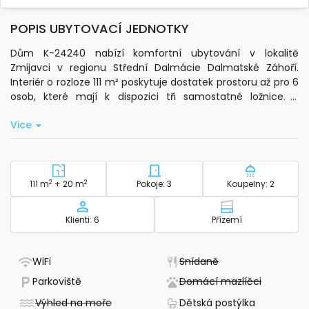
POPIS UBYTOVACÍ JEDNOTKY
Dům K-24240 nabízí komfortní ubytování v lokalitě
Zmijavci v regionu Střední Dalmácie Dalmatské Záhoří.
Interiér o rozloze 111 m² poskytuje dostatek prostoru až pro 6
osob, které mají k dispozici tři samostatné ložnice. K
dispozici je také terasa o velikosti 20 m², kde si můžete užít
Vice
posezení na čerstvém vzduchu.
V obývacím pokoji je instalována klimatizace, která je
zahrnuta v ceně pobytu. Samozřejmostí je standardní wi-fi
připojení, televize a pračka. Kuchyně je vybavena
2
Plocha - ubytování
2
Počet ložnic - ubytování
Počet koup
111 m
+ 20 m
Pokoje: 3
Koupelny: 2
základním nádobím, mikrovlnnou troubou, rychlovarnou
konvicí, kávovarem a myčkou nádobí, což Vám umožní
Kapacita
Patro - ubytov
Klienti: 6
Přízemí
pohodlnou přípravu jídel během pobytu.
Venkovní prostor o rozloze 250 m² nabízí posezení a
- Má WiFi
- Nedostupné
WiFi
Snídaně
soukromý bazén. Hosté mohou využít bezplatné soukromé
- Parkování k dispozici
- Nedost
Parkoviště
Domácí mazlíčci
parkování i garáž. K dispozici jsou také ložní prádlo, toaletní
potřeby, ručníky do koupelny, žehlička, žehlicí prkno, fén a
- Nedostupné
- Dětská po
Výhled na moře
Dětská postýlka