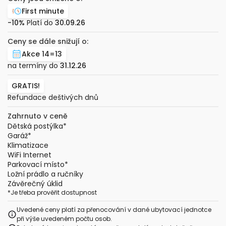
First minute
-10%
Platí do
30.09.26
Ceny se dále snižují o:
Akce 14=13
na termíny do
31.12.26
GRATIS!
Refundace deštivých dnů
Zahrnuto v ceně
Dětská postýlka
*
Garáž
*
Klimatizace
WiFi Internet
Parkovací místo
*
Ložní prádlo a ručníky
Závěrečný úklid
*
Je třeba prověřit dostupnost
Uvedené ceny platí za přenocování v dané ubytovací jednotce
při výše uvedeném počtu osob.