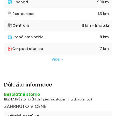
Obchod
900 m
Restaurace
1,3 km
Centrum
11 km - Imotski
Pronájem vozidel
8 km
Čerpací stanice
7 km
Vice
Důležité informace
Bezplatné storno
BEZPLATNÉ storno (14 dní před nástupem na dovolenou)
ZAHRNUTO V CENĚ
Dětská postýlka