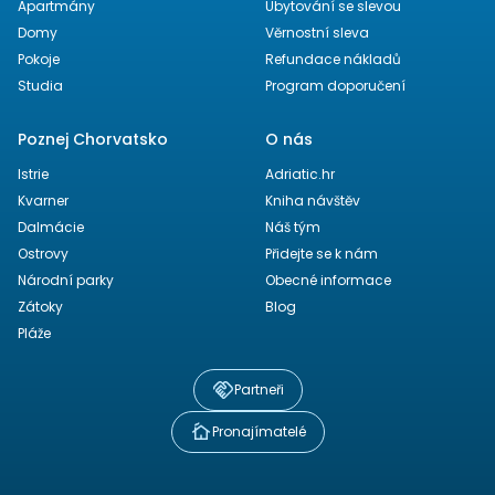
Apartmány
Ubytování se slevou
Domy
Věrnostní sleva
Pokoje
Refundace nákladů
Studia
Program doporučení
Poznej Chorvatsko
O nás
Istrie
Adriatic.hr
Kvarner
Kniha návštěv
Dalmácie
Náš tým
Ostrovy
Přidejte se k nám
Národní parky
Obecné informace
Zátoky
Blog
Pláže
Partneři
Pronajímatelé