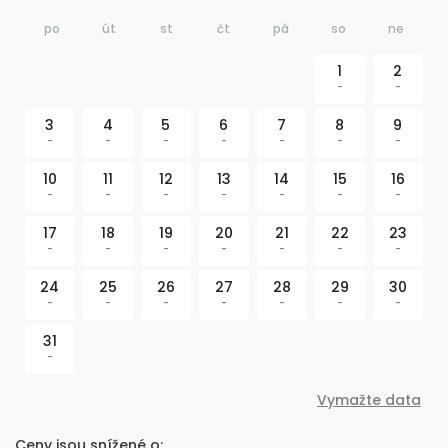
po
út
st
čt
pá
so
ne
1
2
-
-
3
4
5
6
7
8
9
-
-
-
-
-
-
-
10
11
12
13
14
15
16
-
-
-
-
-
-
-
17
18
19
20
21
22
23
-
-
-
-
-
-
-
24
25
26
27
28
29
30
-
-
-
-
-
-
-
31
-
Vymažte data
Ceny jsou snížené o: