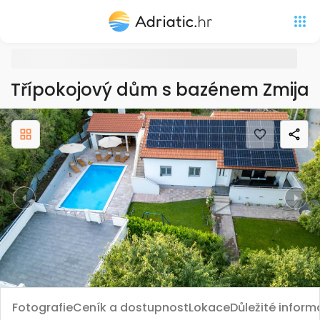
Třípokojový dům s bazénem Zmijav
Previous
Nex
Fotografie
Ceník a dostupnost
Lokace
Důležité infor