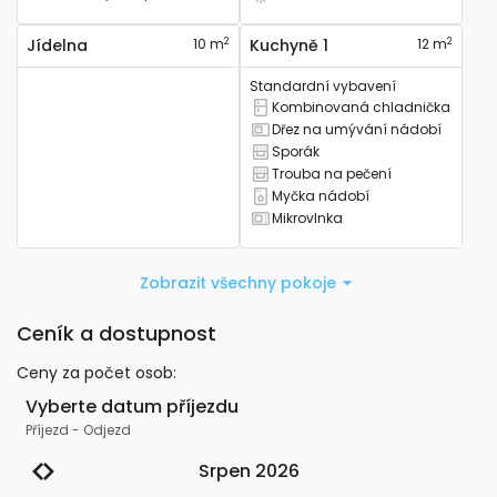
Má klimatizaci
2
2
Jídelna
10 m
Kuchyně 1
12 m
Standardní vybavení
Kombinovaná chladnička
Má kombinovanou lednici
Dřez na umývání nádobí
Má kuchyňský dřez
Sporák
Má sporák
Trouba na pečení
Má troubu na pečení
Myčka nádobí
Má myčku nádobí
Mikrovlnka
Má mikrovlnku
Zobrazit všechny pokoje
Ceník a dostupnost
Ceny za počet osob
:
Vyberte datum příjezdu
Příjezd
-
Odjezd
Srpen 2026