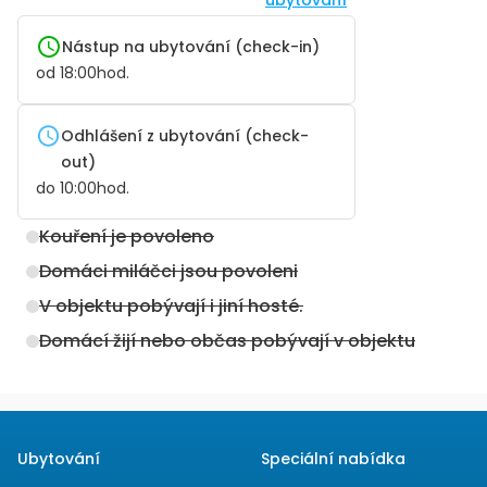
Nástup na ubytování (check-in)
od
18:00
hod.
Odhlášení z ubytování (check-
out)
do
10:00
hod.
Kouření je povoleno
Domáci miláčci jsou povoleni
V objektu pobývají i jiní hosté.
Domácí žijí nebo občas pobývají v objektu
Ubytování
Speciální nabídka