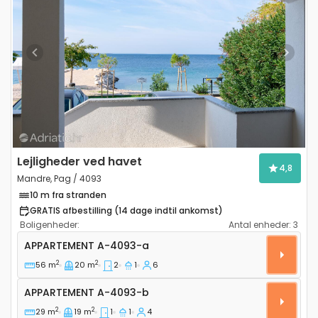
Previous
Next
Lejligheder ved havet
4,8
Mandre, Pag / 4093
10 m fra stranden
GRATIS afbestilling (14 dage indtil ankomst)
Boligenheder:
Antal enheder:
3
Toværelses lejlighed Mandre, Pag A-4093-a
APPARTEMENT
A-4093-a
2
2
56 m
20 m
2
1
6
Appartement A-4093-b
APPARTEMENT
A-4093-b
2
2
29 m
19 m
1
1
4