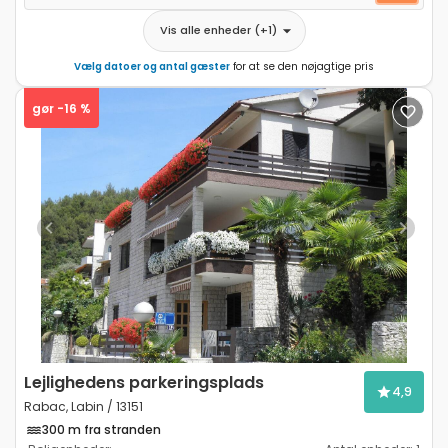
Vis alle enheder
(+
1
)
Vælg datoer og antal gæster
for at se den nøjagtige pris
gør -16 %
Previous
Next
Lejlighedens parkeringsplads
4,9
Rabac, Labin / 13151
300 m fra stranden