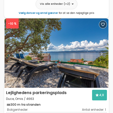
Vis alle enheder
(+
2
)
Vælg datoer og antal gæster
for at se den nøjagtige pris
-10 %
Previous
Next
Lejlighedens parkeringsplads
4,8
Duce, Omis / 4663
300 m fra stranden
Boligenheder:
Antal enheder:
1