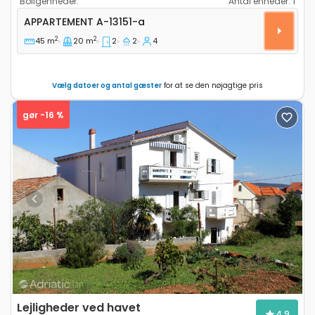
Boligenheder:
Antal enheder:
1
Toværelses lejlighed Rabac, Labin A-13151-a
APPARTEMENT
A-13151-a
2
2
45 m
20 m
2
2
4
Vælg datoer og antal gæster
for at se den nøjagtige pris
gør -16 %
Previous
Next
Lejligheder ved havet
4,9