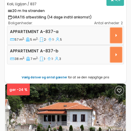
Kali, Ugljan / 837
20 m fra stranden
GRATIS afbestilling (14 dage indtil ankomst)
Boligenheder:
Antal enheder:
2
Toværelses lejlighed Kali, Ugljan A-837-a
APPARTEMENT
A-837-a
2
2
57 m
5 m
2
1
5
Appartement A-837-b
APPARTEMENT
A-837-b
2
2
38 m
7 m
1
1
3
Vælg datoer og antal gæster
for at se den nøjagtige pris
gør -24 %
Previous
Next