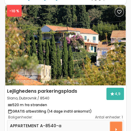
-10 %
Previous
Next
Lejlighedens parkeringsplads
4,9
Slano, Dubrovnik / 8540
520 m fra stranden
GRATIS afbestilling (14 dage indtil ankomst)
Boligenheder:
Antal enheder:
1
Toværelses lejlighed Slano, Dubrovnik A-8540-a
APPARTEMENT
A-8540-a