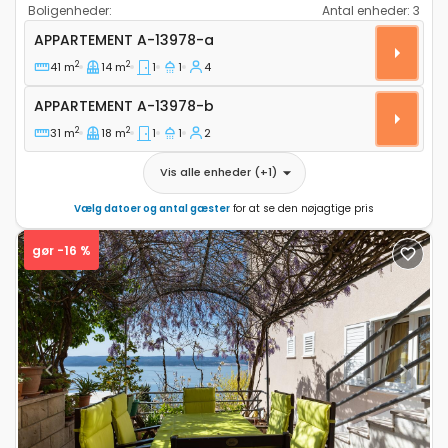
Boligenheder:
Antal enheder:
3
Etværelses lejlighed Grebastica, Sibenik A-13978-a
APPARTEMENT
A-13978-a
2
2
41 m
14 m
1
1
4
Appartement A-13978-b
APPARTEMENT
A-13978-b
2
2
31 m
18 m
1
1
2
Vis alle enheder
(+
1
)
Vælg datoer og antal gæster
for at se den nøjagtige pris
gør -16 %
Previous
Next