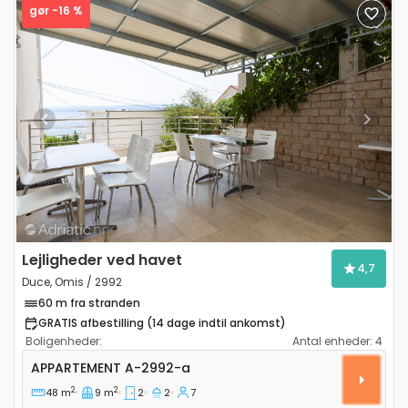
gør -16 %
Previous
Next
Lejligheder ved havet
4,7
Duce, Omis / 2992
60 m fra stranden
GRATIS afbestilling (14 dage indtil ankomst)
Boligenheder:
Antal enheder:
4
Toværelses lejlighed Duce, Omis A-2992-a
APPARTEMENT
A-2992-a
2
2
48 m
9 m
2
2
7