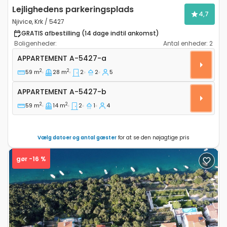
Lejlighedens parkeringsplads
4,7
Njivice, Krk / 5427
GRATIS afbestilling (14 dage indtil ankomst)
Boligenheder:
Antal enheder:
2
Toværelses lejlighed Njivice, Krk A-5427-a
APPARTEMENT
A-5427-a
2
2
59 m
28 m
2
2
5
Appartement A-5427-b
APPARTEMENT
A-5427-b
2
2
59 m
14 m
2
1
4
Vælg datoer og antal gæster
for at se den nøjagtige pris
gør -16 %
Previous
Next