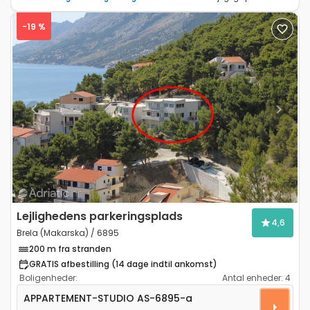
-19 %
Previous
Next
Lejlighedens parkeringsplads
4,6
Brela (Makarska) / 6895
200 m fra stranden
GRATIS afbestilling (14 dage indtil ankomst)
Boligenheder:
Antal enheder:
4
Studielejlighed Brela, Makarska AS-6895-a
APPARTEMENT-STUDIO
AS-6895-a