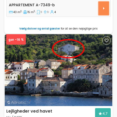
Appartement A-7349-b
APPARTEMENT
A-7349-b
2
2
43 m
15 m
1
1
4
Vælg datoer og antal gæster
for at se den nøjagtige pris
gør -16 %
Previous
Next
Lejligheder ved havet
4,7