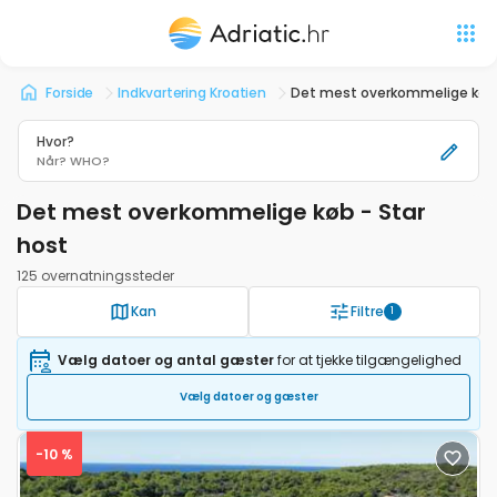
Forside
Indkvartering Kroatien
Det mest overkommelige køb 
Hvor?
Når?
WHO?
Det mest overkommelige køb - Star
host
125 overnatningssteder
Kan
Filtre
1
Vælg datoer og antal gæster
for at tjekke tilgængelighed
Vælg datoer og gæster
-10 %