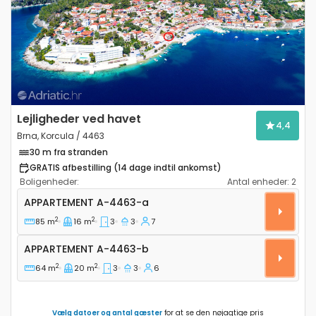
Previous
Next
Lejligheder ved havet
4,4
Brna, Korcula / 4463
30 m fra stranden
GRATIS afbestilling (14 dage indtil ankomst)
Boligenheder:
Antal enheder:
2
Treværelses lejlighed Brna, Korcula A-4463-a
APPARTEMENT
A-4463-a
2
2
85 m
16 m
3
3
7
Appartement A-4463-b
APPARTEMENT
A-4463-b
2
2
64 m
20 m
3
3
6
Vælg datoer og antal gæster
for at se den nøjagtige pris