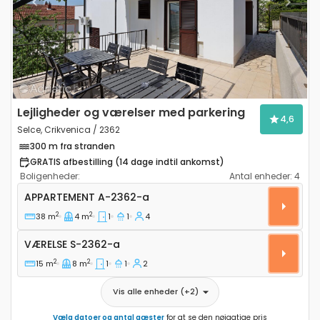
Previous
Next
Lejligheder og værelser med parkering
4,6
Selce, Crikvenica / 2362
300 m fra stranden
GRATIS afbestilling (14 dage indtil ankomst)
Boligenheder:
Antal enheder:
4
Etværelses lejlighed Selce, Crikvenica A-2362-a
APPARTEMENT
A-2362-a
2
2
38 m
4 m
1
1
4
Værelse S-2362-a
VÆRELSE
S-2362-a
2
2
15 m
8 m
1
1
2
Vis alle enheder
(+
2
)
Vælg datoer og antal gæster
for at se den nøjagtige pris