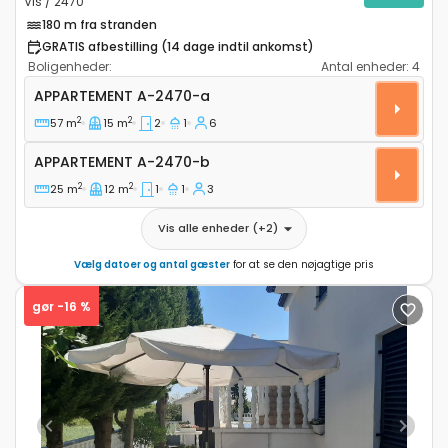
Vis / 2470
180 m fra stranden
GRATIS afbestilling (14 dage indtil ankomst)
Boligenheder:
Antal enheder:
4
Toværelses lejlighed Vis A-2470-a
APPARTEMENT
A-2470-a
2
2
57 m
15 m
2
1
6
Appartement A-2470-b
APPARTEMENT
A-2470-b
2
2
25 m
12 m
1
1
3
Vis alle enheder
(+
2
)
Vælg datoer og antal gæster
for at se den nøjagtige pris
gør -16 %
Previous
Next