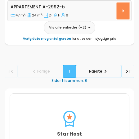
Appartement A-2992-b
APPARTEMENT
A-2992-b
2
2
47 m
24 m
2
1
6
Vis alle enheder
(+
2
)
Vælg datoer og antal gæster
for at se den nøjagtige pris
Forrige
1
Næste
Sider tilsammen
:
6
Star Host