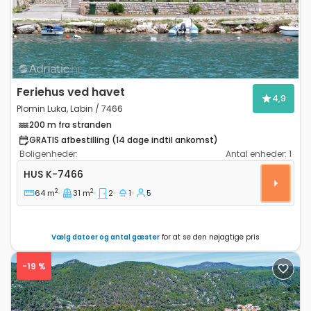
Feriehus ved havet
4,9
Plomin Luka, Labin / 7466
200 m fra stranden
GRATIS afbestilling (14 dage indtil ankomst)
Boligenheder:
Antal enheder:
1
Toværelses hus Plomin Luka, Labin K-7466
HUS
K-7466
2
2
64 m
31 m
2
1
5
Vælg datoer og antal gæster
for at se den nøjagtige pris
-19 %