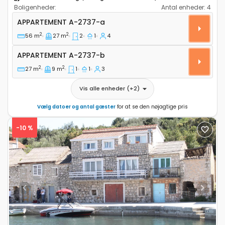
Boligenheder:
Antal enheder:
4
Toværelses lejlighed Duce, Omis A-2737-a
APPARTEMENT
A-2737-a
2
2
56 m
27 m
2
1
4
Appartement A-2737-b
APPARTEMENT
A-2737-b
2
2
27 m
9 m
1
1
3
Vis alle enheder
(+
2
)
Vælg datoer og antal gæster
for at se den nøjagtige pris
-10 %
Previous
Next