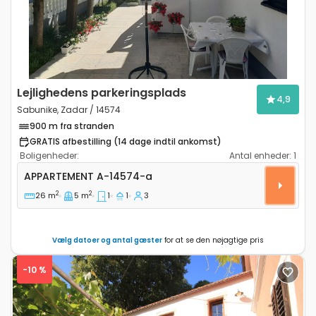
Lejlighedens parkeringsplads
4,9
Sabunike, Zadar / 14574
900 m fra stranden
GRATIS afbestilling (14 dage indtil ankomst)
Boligenheder:
Antal enheder:
1
Etværelses lejlighed Sabunike, Zadar A-14574-a
APPARTEMENT
A-14574-a
2
2
26 m
5 m
1
1
3
Vælg datoer og antal gæster
for at se den nøjagtige pris
-10 %