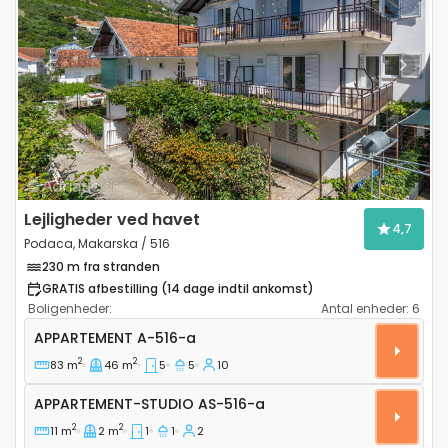
Previous
Next
Lejligheder ved havet
4,7
Podaca, Makarska / 516
230 m fra stranden
GRATIS afbestilling (14 dage indtil ankomst)
Boligenheder:
Antal enheder:
6
Komfortabel lejlighed Podaca, Makarska A-516-a
APPARTEMENT
A-516-a
2
2
83 m
46 m
5
5
10
Appartement-studio AS-516-a
APPARTEMENT-STUDIO
AS-516-a
2
2
11 m
2 m
1
1
2