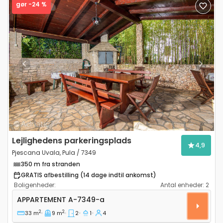
gør -24 %
Previous
Next
Lejlighedens parkeringsplads
4,9
Pjescana Uvala, Pula / 7349
350 m fra stranden
GRATIS afbestilling (14 dage indtil ankomst)
Boligenheder:
Antal enheder:
2
Toværelses lejlighed Pjescana Uvala, Pula A-7349-a
APPARTEMENT
A-7349-a
2
2
33 m
9 m
2
1
4