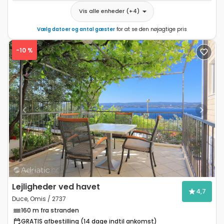
Vis alle enheder
(+
4
)
Vælg datoer og antal gæster
for at se den nøjagtige pris
-10 %
Previous
Next
Lejligheder ved havet
4,7
Duce, Omis / 2737
160 m fra stranden
GRATIS afbestilling (14 dage indtil ankomst)