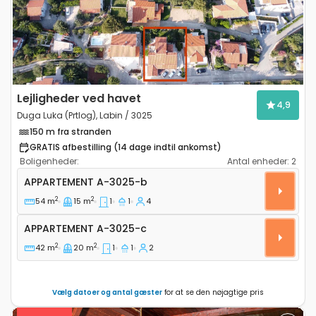
Lejligheder ved havet
4,9
Duga Luka (Prtlog), Labin / 3025
150 m fra stranden
GRATIS afbestilling (14 dage indtil ankomst)
Boligenheder:
Antal enheder:
2
Etværelses lejlighed Duga Luka (Prtlog), Labin A-3025
APPARTEMENT
A-3025-b
2
2
54 m
15 m
1
1
4
Appartement A-3025-c
APPARTEMENT
A-3025-c
2
2
42 m
20 m
1
1
2
Vælg datoer og antal gæster
for at se den nøjagtige pris