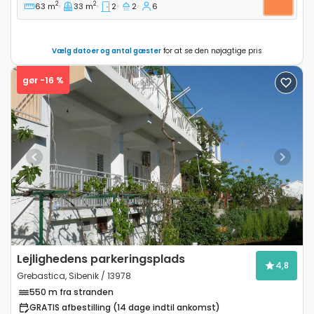
2
2
63 m
33 m
2
2
6
Vælg datoer og antal gæster
for at se den nøjagtige pris
gør -16 %
Previous
Next
Lejlighedens parkeringsplads
4,8
Grebastica, Sibenik / 13978
550 m fra stranden
GRATIS afbestilling (14 dage indtil ankomst)