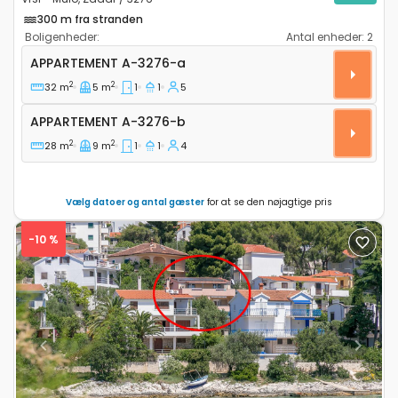
300 m fra stranden
Boligenheder:
Antal enheder:
2
Etværelses lejlighed Vrsi - Mulo, Zadar A-3276-a
APPARTEMENT
A-3276-a
2
2
32 m
5 m
1
1
5
Appartement A-3276-b
APPARTEMENT
A-3276-b
2
2
28 m
9 m
1
1
4
Vælg datoer og antal gæster
for at se den nøjagtige pris
-10 %
Previous
Next