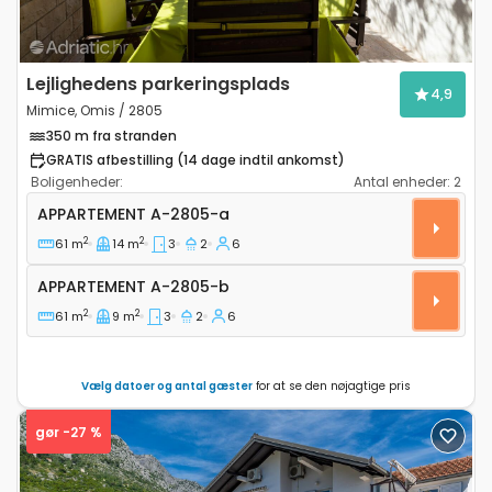
Lejlighedens parkeringsplads
4,9
Mimice, Omis / 2805
350 m fra stranden
GRATIS afbestilling (14 dage indtil ankomst)
Boligenheder:
Antal enheder:
2
Treværelses lejlighed Mimice, Omis A-2805-a
APPARTEMENT
A-2805-a
2
2
61 m
14 m
3
2
6
Appartement A-2805-b
APPARTEMENT
A-2805-b
2
2
61 m
9 m
3
2
6
Vælg datoer og antal gæster
for at se den nøjagtige pris
gør -27 %