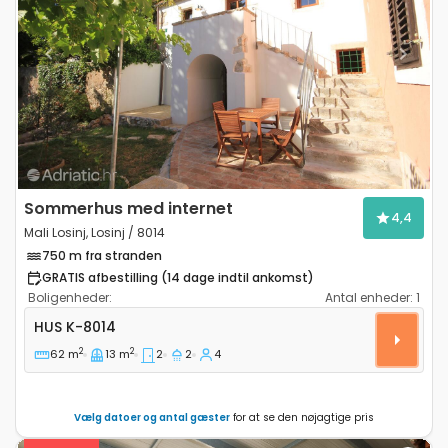
Previous
Next
Sommerhus med internet
4,4
Mali Losinj, Losinj / 8014
750 m fra stranden
GRATIS afbestilling (14 dage indtil ankomst)
Boligenheder:
Antal enheder:
1
Toværelses hus Mali Losinj, Losinj K-8014
HUS
K-8014
2
2
62 m
13 m
2
2
4
Vælg datoer og antal gæster
for at se den nøjagtige pris