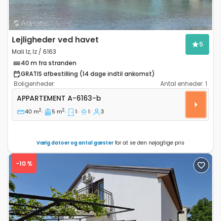
Lejligheder ved havet
5
Mali Iz, Iz / 6163
40 m fra stranden
GRATIS afbestilling (14 dage indtil ankomst)
Boligenheder:
Antal enheder:
1
Etværelses lejlighed Mali Iz, Iz A-6163-b
APPARTEMENT
A-6163-b
2
2
40 m
5 m
1
1
3
Vælg datoer og antal gæster
for at se den nøjagtige pris
-10 %