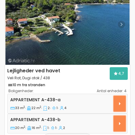
Previous
Next
Lejligheder ved havet
4,7
Veli Rat, Dugi otok / 438
10 m fra stranden
Boligenheder:
Antal enheder:
4
Toværelses lejlighed Veli Rat, Dugi otok A-438-a
APPARTEMENT
A-438-a
2
2
33 m
22 m
2
1
4
Appartement A-438-b
APPARTEMENT
A-438-b
2
2
20 m
16 m
1
1
2