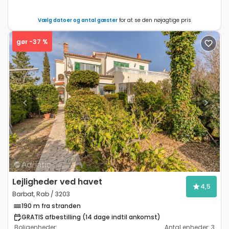
Vælg datoer og antal gæster
for at se den nøjagtige pris
gør -37 %
Previous
Next
Lejligheder ved havet
4,5
Barbat, Rab / 3203
190 m fra stranden
GRATIS afbestilling (14 dage indtil ankomst)
Boligenheder:
Antal enheder:
3