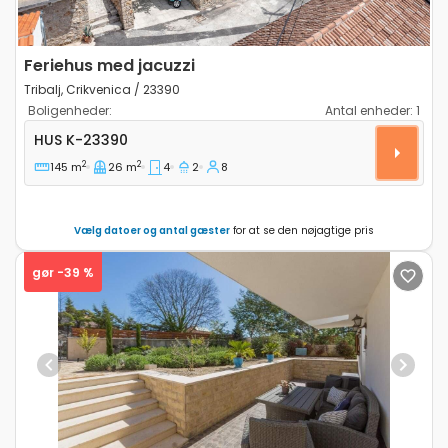
Feriehus med jacuzzi
Tribalj, Crikvenica / 23390
Boligenheder:
Antal enheder:
1
Fire-værelses hus Tribalj, Crikvenica K-23390
HUS
K-23390
2
2
145 m
26 m
4
2
8
Vælg datoer og antal gæster
for at se den nøjagtige pris
gør -39 %
Previous
Next