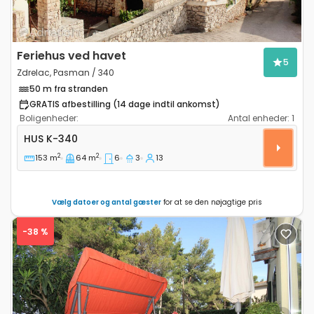
Feriehus ved havet
5
Zdrelac, Pasman / 340
50 m fra stranden
GRATIS afbestilling (14 dage indtil ankomst)
Boligenheder:
Antal enheder:
1
Komfortabelt hus Zdrelac, Pasman K-340
HUS
K-340
2
2
153 m
64 m
6
3
13
Vælg datoer og antal gæster
for at se den nøjagtige pris
-38 %