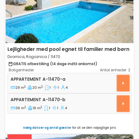
Previous
Next
Lejligheder med pool egnet til familier med børn
Dvornica, Rogoznica / 11470
GRATIS afbestilling (14 dage indtil ankomst)
Boligenheder:
Antal enheder:
2
Etværelses lejlighed Dvornica, Rogoznica A-11470-a
APPARTEMENT
A-11470-a
2
2
29 m
20 m
1
1
4
Appartement A-11470-b
APPARTEMENT
A-11470-b
2
2
36 m
16 m
1
1
4
Vælg datoer og antal gæster
for at se den nøjagtige pris