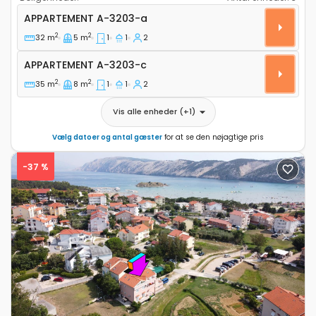
Etværelses lejlighed Barbat, Rab A-3203-a
APPARTEMENT
A-3203-a
2
2
32 m
5 m
1
1
2
Appartement A-3203-c
APPARTEMENT
A-3203-c
2
2
35 m
8 m
1
1
2
Vis alle enheder
(+
1
)
Vælg datoer og antal gæster
for at se den nøjagtige pris
-37 %
Previous
Next