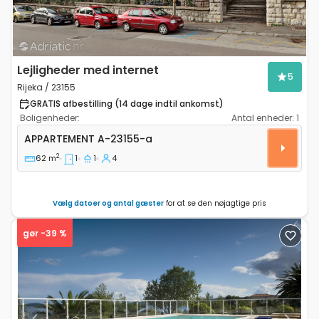
Lejligheder med internet
5
Rijeka / 23155
GRATIS afbestilling (14 dage indtil ankomst)
Boligenheder:
Antal enheder:
1
Etværelses lejlighed Rijeka A-23155-a
APPARTEMENT
A-23155-a
2
62 m
1
1
4
Vælg datoer og antal gæster
for at se den nøjagtige pris
gør -39 %