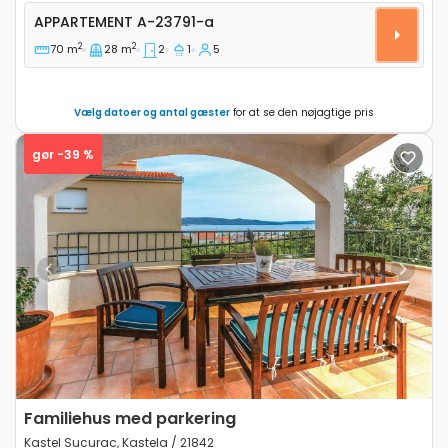
Toværelses lejlighed Sibenik A-23791-a
APPARTEMENT
A-23791-a
2
2
70 m
28 m
2
1
5
Vælg datoer og antal gæster
for at se den nøjagtige pris
gør -39 %
Previous
Next
Familiehus med parkering
Kastel Sucurac, Kastela / 21842