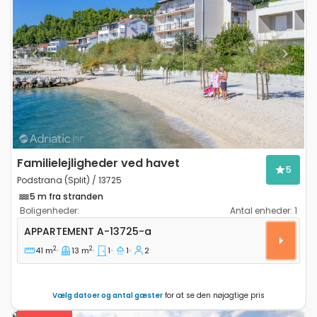
Previous
Next
Familielejligheder ved havet
5
Podstrana (Split) / 13725
5 m fra stranden
Boligenheder:
Antal enheder:
1
Etværelses lejlighed Podstrana, Split A-13725-a
APPARTEMENT
A-13725-a
2
2
41 m
13 m
1
1
2
Vælg datoer og antal gæster
for at se den nøjagtige pris