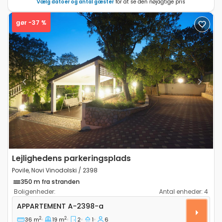
Vælg datoer og antal gæster
for at se den nøjagtige pris
gør -37 %
Previous
Next
Lejlighedens parkeringsplads
Povile, Novi Vinodolski / 2398
350 m fra stranden
Boligenheder:
Antal enheder:
4
Toværelses lejlighed Povile, Novi Vinodolski A-2398-a
APPARTEMENT
A-2398-a
2
2
36 m
19 m
2
1
6