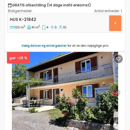
GRATIS afbestilling (14 dage indtil ankomst)
Boligenheder:
Antal enheder:
1
Fire-værelses hus Kastel Sucurac, Kastela K-21842
HUS
K-21842
2
2
133 m
41 m
4
3
10
Vælg datoer og antal gæster
for at se den nøjagtige pris
gør -38 %
Previous
Next