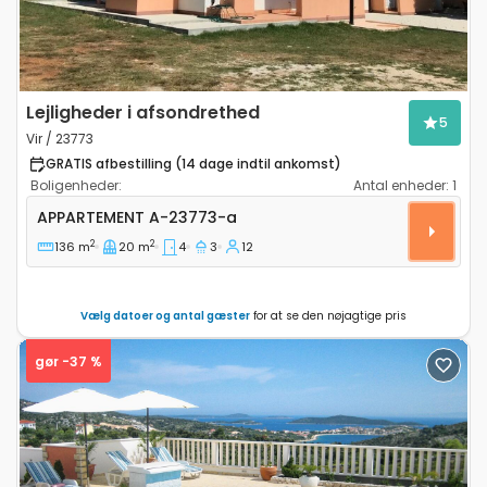
Lejligheder i afsondrethed
5
Vir / 23773
GRATIS afbestilling (14 dage indtil ankomst)
Boligenheder:
Antal enheder:
1
Fireværelses lejlighed Vir A-23773-a
APPARTEMENT
A-23773-a
2
2
136 m
20 m
4
3
12
Vælg datoer og antal gæster
for at se den nøjagtige pris
gør -37 %