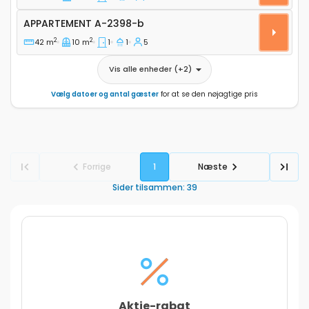
Appartement A-2398-b
APPARTEMENT
A-2398-b
2
2
42 m
10 m
1
1
5
Vis alle enheder
(+
2
)
Vælg datoer og antal gæster
for at se den nøjagtige pris
Forrige
1
Næste
Sider tilsammen
:
39
Aktie-rabat