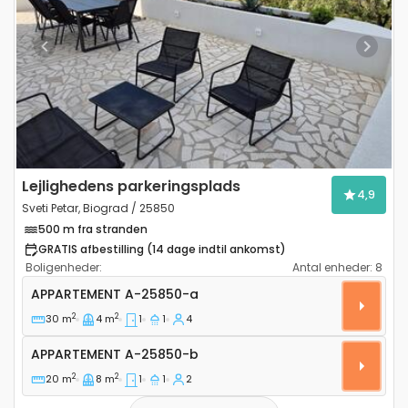
Previous
Next
Lejlighedens parkeringsplads
4,9
Sveti Petar, Biograd / 25850
500 m fra stranden
GRATIS afbestilling (14 dage indtil ankomst)
Boligenheder:
Antal enheder:
8
Etværelses lejlighed Sveti Petar, Biograd A-25850-a
APPARTEMENT
A-25850-a
2
2
30 m
4 m
1
1
4
Appartement A-25850-b
APPARTEMENT
A-25850-b
2
2
20 m
8 m
1
1
2