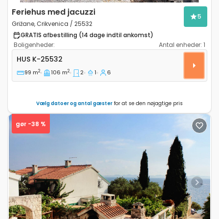
Feriehus med jacuzzi
5
Grižane, Crikvenica / 25532
GRATIS afbestilling (14 dage indtil ankomst)
Boligenheder:
Antal enheder:
1
Toværelses hus Grižane, Crikvenica K-25532
HUS
K-25532
2
2
99 m
106 m
2
1
6
Vælg datoer og antal gæster
for at se den nøjagtige pris
gør -38 %
Previous
Next