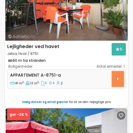
Previous
Next
Lejligheder ved havet
5
Jelsa, Hvar / 8751
60 m fra stranden
Boligenheder:
Antal enheder:
1
Etværelses lejlighed Jelsa, Hvar A-8751-a
APPARTEMENT
A-8751-a
2
2
41 m
13 m
1
1
2
Vælg datoer og antal gæster
for at se den nøjagtige pris
gør -38 %