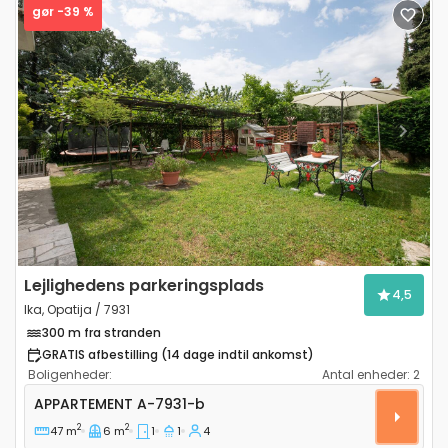
gør -39 %
Previous
Next
Lejlighedens parkeringsplads
4,5
Ika, Opatija / 7931
300 m fra stranden
GRATIS afbestilling (14 dage indtil ankomst)
Boligenheder:
Antal enheder:
2
Etværelses lejlighed Ika, Opatija A-7931-b
APPARTEMENT
A-7931-b
2
2
47 m
6 m
1
1
4