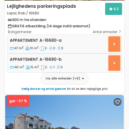
Lejlighedens parkeringsplads
4,3
Lopar, Rab / 16680
300 m fra stranden
GRATIS afbestilling (14 dage indtil ankomst)
Boligenheder:
Antal enheder:
7
Toværelses lejlighed Lopar, Rab A-16680-a
APPARTEMENT
A-16680-a
2
2
47 m
10 m
2
2
5
Appartement A-16680-b
APPARTEMENT
A-16680-b
2
2
40 m
15 m
2
1
5
Vis alle enheder
(+
5
)
Vælg datoer og antal gæster
for at se den nøjagtige pris
gør -37 %