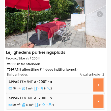
Previous
Next
Lejlighedens parkeringsplads
Pirovac, Sibenik / 20011
600 m fra stranden
GRATIS afbestilling (14 dage indtil ankomst)
Boligenheder:
Antal enheder:
2
Etværelses lejlighed Pirovac, Sibenik A-20011-a
APPARTEMENT
A-20011-a
2
2
45 m
8 m
1
1
2
Appartement A-20011-b
APPARTEMENT
A-20011-b
2
2
59 m
15 m
3
1
4