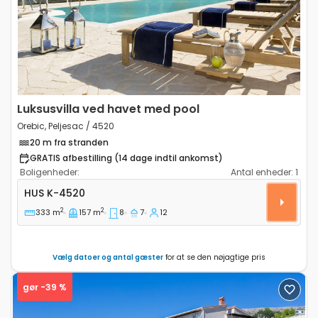
Previous
Next
Luksusvilla ved havet med pool
Orebic, Peljesac / 4520
20 m fra stranden
GRATIS afbestilling (14 dage indtil ankomst)
Boligenheder:
Antal enheder:
1
Komfortabelt hus Orebic, Peljesac K-4520
HUS
K-4520
2
2
333 m
157 m
8
7
12
Vælg datoer og antal gæster
for at se den nøjagtige pris
gør -39 %