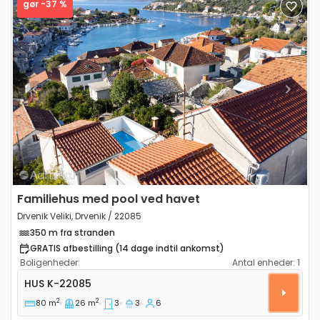
gør -37 %
Previous
Next
Familiehus med pool ved havet
Drvenik Veliki, Drvenik / 22085
350 m fra stranden
GRATIS afbestilling (14 dage indtil ankomst)
Boligenheder:
Antal enheder:
1
Treværelses hus Drvenik Veliki, Drvenik K-22085
HUS
K-22085
2
2
80 m
26 m
3
3
6