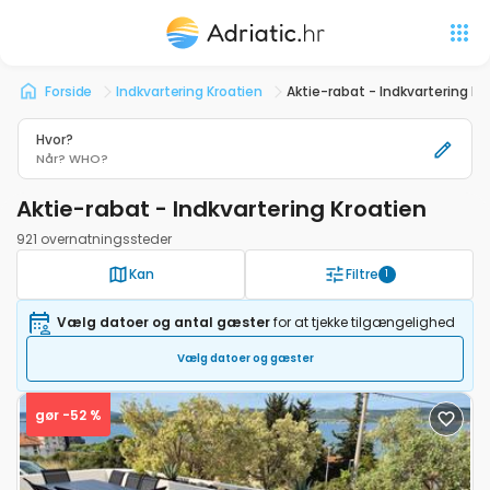
Forside
Indkvartering Kroatien
Aktie-rabat - Indkvartering Kr
Hvor?
Når?
WHO?
Aktie-rabat - Indkvartering Kroatien
921 overnatningssteder
Kan
Filtre
1
Vælg datoer og antal gæster
for at tjekke tilgængelighed
Vælg datoer og gæster
gør -52 %