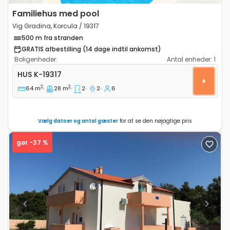
Familiehus med pool
Vig Gradina, Korcula / 19317
500 m fra stranden
GRATIS afbestilling (14 dage indtil ankomst)
Boligenheder:
Antal enheder:
1
Toværelses hus Vig Gradina, Korcula K-19317
HUS
K-19317
2
2
64 m
28 m
2
2
6
Vælg datoer og antal gæster
for at se den nøjagtige pris
gør -37 %
Previous
Next