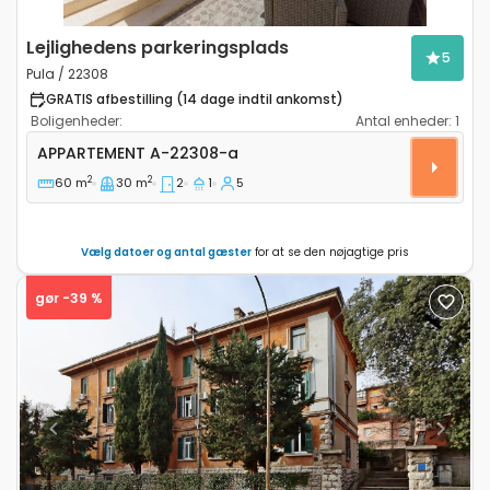
Lejlighedens parkeringsplads
5
Pula / 22308
GRATIS afbestilling (14 dage indtil ankomst)
Boligenheder:
Antal enheder:
1
Toværelses lejlighed Pula A-22308-a
APPARTEMENT
A-22308-a
2
2
60 m
30 m
2
1
5
Vælg datoer og antal gæster
for at se den nøjagtige pris
gør -39 %
Previous
Next