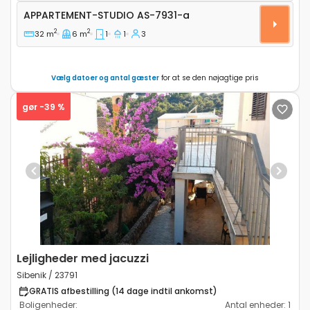
Appartement-studio AS-7931-a
APPARTEMENT-STUDIO
AS-7931-a
2
2
32 m
6 m
1
1
3
Vælg datoer og antal gæster
for at se den nøjagtige pris
gør -39 %
Previous
Next
Lejligheder med jacuzzi
Sibenik / 23791
GRATIS afbestilling (14 dage indtil ankomst)
Boligenheder:
Antal enheder:
1