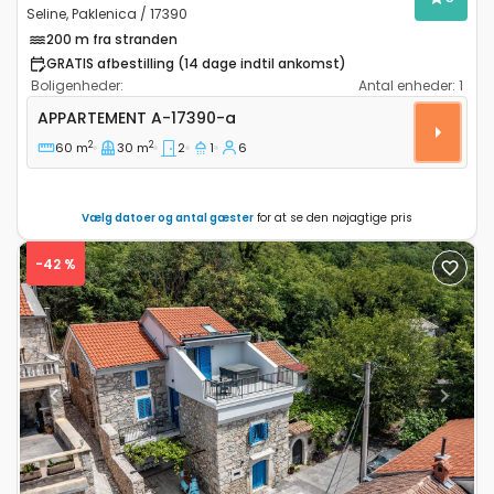
Seline, Paklenica / 17390
200 m fra stranden
GRATIS afbestilling (14 dage indtil ankomst)
Boligenheder:
Antal enheder:
1
Toværelses lejlighed Seline, Paklenica A-17390-a
APPARTEMENT
A-17390-a
2
2
60 m
30 m
2
1
6
Vælg datoer og antal gæster
for at se den nøjagtige pris
-42 %
Previous
Next