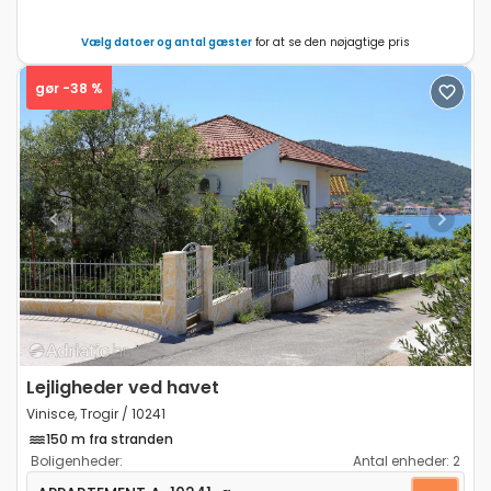
Vælg datoer og antal gæster
for at se den nøjagtige pris
gør -38 %
Previous
Next
Lejligheder ved havet
Vinisce, Trogir / 10241
150 m fra stranden
Boligenheder:
Antal enheder:
2
Etværelses lejlighed Vinisce, Trogir A-10241-a