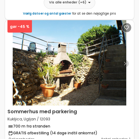
Vis alle enheder
(+
6
)
Vælg datoer og antal gæster
for at se den nøjagtige pris
gør -45 %
Previous
Next
Sommerhus med parkering
Kukljica, Ugljan / 12093
700 m fra stranden
GRATIS afbestilling (14 dage indtil ankomst)