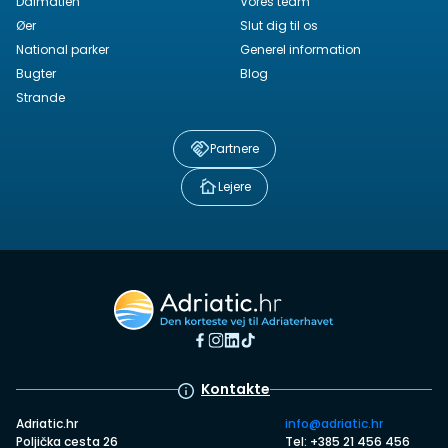
Dalmatien
Vores team
Øer
Slut dig til os
National parker
Generel information
Bugter
Blog
Strande
Partnere
Lejere
Kontakte
Adriatic.hr
info@adriatic.hr
Poljička cesta 26
Tel: +385 21 456 456