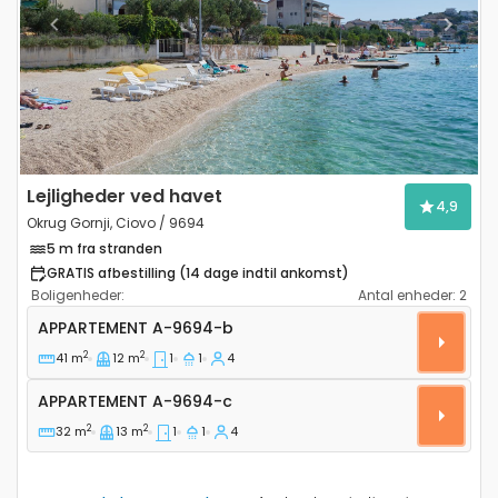
Previous
Next
Lejligheder ved havet
4,9
Okrug Gornji, Ciovo / 9694
5 m fra stranden
GRATIS afbestilling (14 dage indtil ankomst)
Boligenheder:
Antal enheder:
2
Etværelses lejlighed Okrug Gornji, Ciovo A-9694-b
APPARTEMENT
A-9694-b
2
2
41 m
12 m
1
1
4
Appartement A-9694-c
APPARTEMENT
A-9694-c
2
2
32 m
13 m
1
1
4