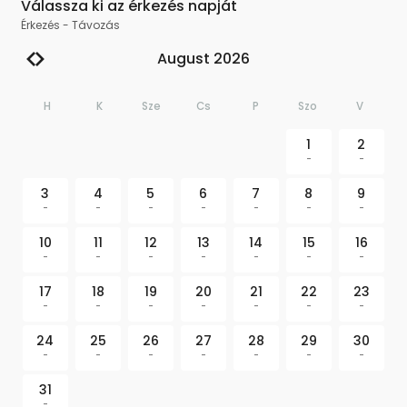
Válassza ki az érkezés napját
Érkezés
-
Távozás
August 2026
H
K
Sze
Cs
P
Szo
V
1
2
-
-
3
4
5
6
7
8
9
-
-
-
-
-
-
-
10
11
12
13
14
15
16
-
-
-
-
-
-
-
17
18
19
20
21
22
23
-
-
-
-
-
-
-
24
25
26
27
28
29
30
-
-
-
-
-
-
-
31
-