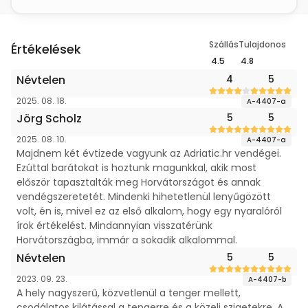
Szállás
Tulajdonos
Értékelések
4.5
4.8
Névtelen
4
5
2025. 08. 18.
A-4407-a
Jörg Scholz
5
5
2025. 08. 10.
A-4407-a
Majdnem két évtizede vagyunk az Adriatic.hr vendégei.
Ezúttal barátokat is hoztunk magunkkal, akik most
először tapasztalták meg Horvátországot és annak
vendégszeretetét. Mindenki hihetetlenül lenyűgözött
volt, én is, mivel ez az első alkalom, hogy egy nyaralóról
írok értékelést. Mindannyian visszatérünk
Horvátországba, immár a sokadik alkalommal.
Névtelen
5
5
2023. 09. 23.
A-4407-b
A hely nagyszerű, közvetlenül a tenger mellett,
csodálatos kilátással a tengerre és a közeli szigetekre. A