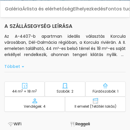
Galéria
Árlista és elérhetőség
Elhelyezkedés
Fontos tu
A SZÁLLÁSEGYSÉG LEÍRÁSA
Az A-4407-b apartman ideális választás Korcula
városában, Dél-Dalmácia régióban, a Korcula riviérán. A II.
emeleten található, 44 m²-es belső térrel és 18 m²-es saját
erkéllyel rendelkezik, ahonnan tengeri kilátás nyílik. Az
apartman 4 fő számára kényelmes, két hálószobában
Többet
elhelyezett ágyakkal. A légkondicionálás a folyosón
található, és a szállásdíj tartalmazza.
A saját konyha alapvető konyhai eszközökkel és
kávéfőzővel felszerelt, így Ön kényelmesen elkészítheti
2
Terület - szállás
2
Hálószobák száma - szállás
Fürdőszobá
44 m
+ 18 m
Szobák: 2
Fürdőszobák: 1
ételeit. Az apartmanban standard wi-fi, műholdas TV,
ágynemű, fürdőszobai törölközők, hajszárító, vasaló,
Kapacitás
Emelet - szállá
Vendégek: 4
II emelet (Tetőtéri lakás)
vasalódeszka, babaágy, napozóágy és mosási lehetőség is
rendelkezésre áll. Saját parkoló biztosított, valamint fix
grillező és csónakkikötőhely is elérhető.
- Van WiFi
- Nem elérhető
WiFi
Reggeli