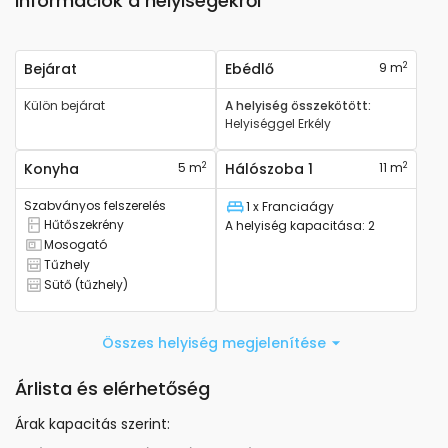
Információk a helyiségekről
2
Bejárat
Ebédlő
9 m
Külön bejárat
A helyiség összekötött
:
Helyiséggel
Erkély
2
2
Konyha
5 m
Hálószoba 1
11 m
Szabványos felszerelés
1 x Franciaágy
Ágy
Hűtőszekrény
A helyiség kapacitása
:
2
Hűtőszekrénnyel rendelkezik
Mosogató
mosógatóval rendelkezik
Tűzhely
Tűzhellyel rendelkezik
Sütő (tűzhely)
Sütővel rendelkezik
Összes helyiség megjelenítése
Árlista és elérhetőség
Árak kapacitás szerint
: