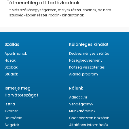
átmenetileg ott tartózkodnak
* Más szállásegységekben, melyek részei lehetnek, de nem
szükségképpen részei irodánk kínálatának.
Szállás
Különleges kínálat
Apartmanok
Kedvezményes szállás
Házak
Hűségkedvezmény
Szobák
Költség visszatérítés
Stúdiók
Ajánlói program
Ismerje meg
Rólunk
Horvátországot
Adriatic.hr
Isztria
Vendégkönyv
Kvarner
Munkatársaink
Dalmácia
Csatlakozzon hozzánk
Szigetek
Általános információk