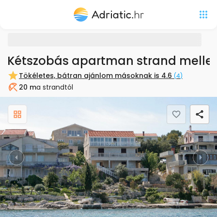
Kétszobás apartman strand mellet
Tökéletes, bátran ajánlom másoknak is
4.6
(
4
)
20 m
a strandtól
Strand
Previous
Nex