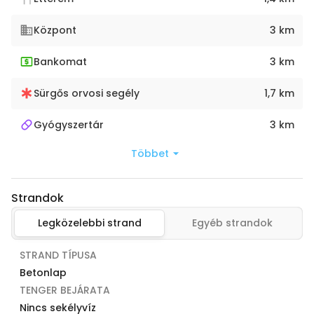
Központ
3 km
Bankomat
3 km
Sürgős orvosi segély
1,7 km
Gyógyszertár
3 km
Többet
Strandok
Legközelebbi strand
Egyéb strandok
STRAND TÍPUSA
Betonlap
TENGER BEJÁRATA
Nincs sekélyvíz