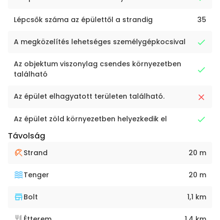
Lépcsők száma az épülettől a strandig
35
A megközelítés lehetséges személygépkocsival
Az objektum viszonylag csendes környezetben
található
Az épület elhagyatott területen található.
Az épület zöld környezetben helyezkedik el
Távolság
Strand
20 m
Tenger
20 m
Bolt
1,1 km
Étterem
1,4 km