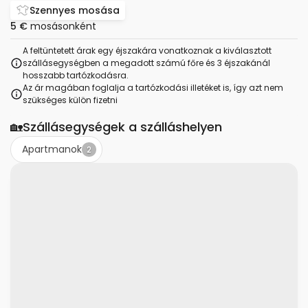
Szennyes mosása
5 €
mosásonként
A feltüntetett árak egy éjszakára vonatkoznak a kiválasztott
szállásegységben a megadott számú főre és 3 éjszakánál
hosszabb tartózkodásra.
Az ár magában foglalja a tartózkodási illetéket is, így azt nem
szükséges külön fizetni
🏡
Szállásegységek a szálláshelyen
Apartmanok
2