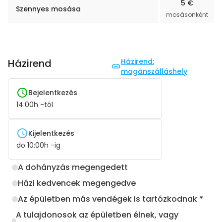
5 €
Szennyes mosása
mosásonként
Házirend
Házirend:
magánszálláshely
Bejelentkezés
14:00
h -tól
Kijelentkezés
do
10:00
h -ig
A dohányzás megengedett
Házi kedvencek megengedve
Az épületben más vendégek is tartózkodnak *
A tulajdonosok az épületben élnek, vagy