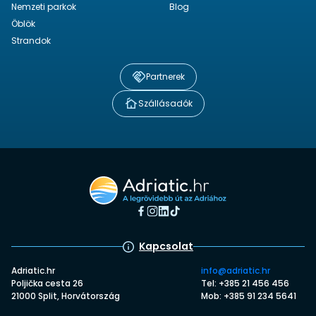
Nemzeti parkok
Blog
Öblök
Strandok
Partnerek
Szállásadók
Kapcsolat
Adriatic.hr
info@adriatic.hr
Poljička cesta 26
Tel: +385 21 456 456
21000 Split, Horvátország
Mob: +385 91 234 5641