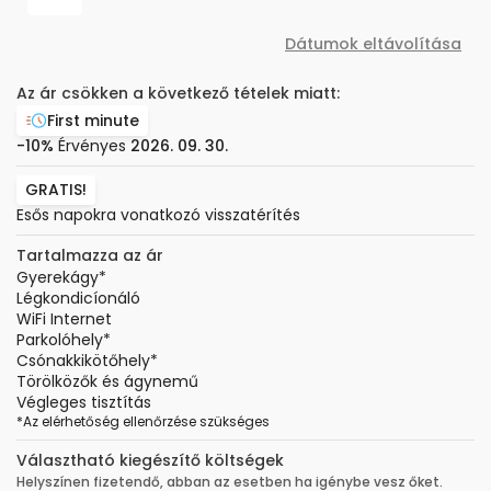
Dátumok eltávolítása
Az ár csökken a következő tételek miatt:
First minute
-10%
Érvényes
2026. 09. 30.
GRATIS!
Esős napokra vonatkozó visszatérítés
Tartalmazza az ár
Gyerekágy
*
Légkondicíonáló
WiFi Internet
Parkolóhely
*
Csónakkikötőhely
*
Törölközők és ágynemű
Végleges tisztítás
*
Az elérhetőség ellenőrzése szükséges
Választható kiegészítő költségek
Helyszínen fizetendő, abban az esetben ha igénybe vesz őket.