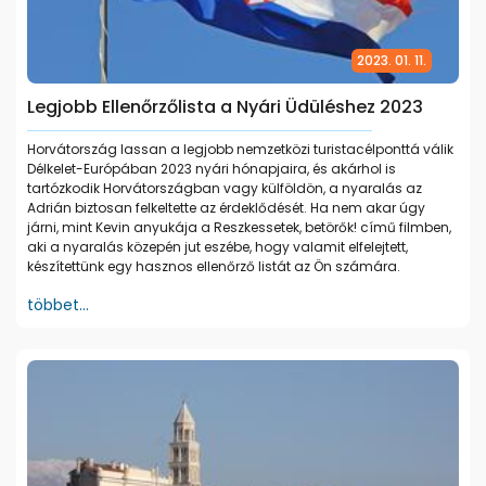
2023. 01. 11.
Legjobb Ellenőrzőlista a Nyári Üdüléshez 2023
Horvátország lassan a legjobb nemzetközi turistacélponttá válik
Délkelet-Európában 2023 nyári hónapjaira, és akárhol is
tartózkodik Horvátországban vagy külföldön, a nyaralás az
Adrián biztosan felkeltette az érdeklődését. Ha nem akar úgy
járni, mint Kevin anyukája a Reszkessetek, betörők! című filmben,
aki a nyaralás közepén jut eszébe, hogy valamit elfelejtett,
készítettünk egy hasznos ellenőrző listát az Ön számára.
többet...