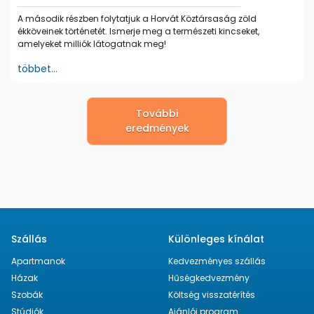
A második részben folytatjuk a Horvát Köztársaság zöld
ékköveinek történetét. Ismerje meg a természeti kincseket,
amelyeket milliók látogatnak meg!
többet...
További
eredmények
Szállás
Különleges kínálat
Apartmanok
Kedvezményes szállás
Házak
Hűségkedvezmény
Szobák
Költség visszatérítés
Stúdiók
Ajánlói program