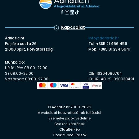
Kapcsolat
Adriatic.hr
info@adriatic.hr
Poljička cesta 26
Tel: +385 21 456 456
21000 Split, Horvátország
Mob: +385 91 234 5641
Munkaidő:
Hétfő-Pén 08:00-22:00
Sz 08:00-22:00
OIB: 16364086764
Vasárnap 08:00-22:00
ID: HR-AB-21-020038491
© Adriatic.hr 2000-2026
A weboldal használatának feltételei
Személyi jogok védelme
Gyakori kérdések
Oldaltérkép
Cookie-beállítások