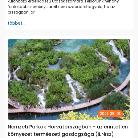
különböző érdeklődésű utazók számára. Felsorlunk néhány
fontosabb eseményt, amit nem szabad kihagynia, ha az
országban jár.
többet...
2021. 09. 01.
Nemzeti Parkok Horvátországban - az érintetlen
környezet természeti gazdagsága (II.rész)