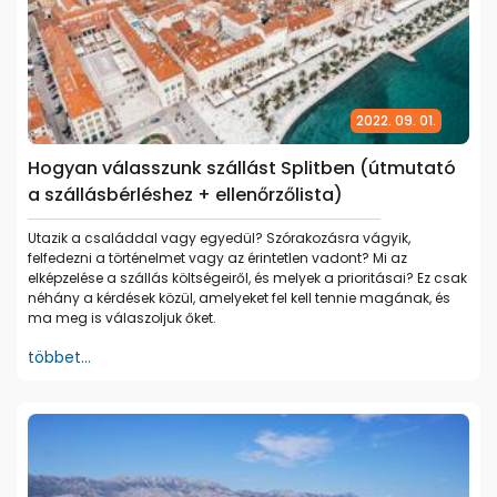
2022. 09. 01.
Hogyan válasszunk szállást Splitben (útmutató
a szállásbérléshez + ellenőrzőlista)
Utazik a családdal vagy egyedül? Szórakozásra vágyik,
felfedezni a történelmet vagy az érintetlen vadont? Mi az
elképzelése a szállás költségeiről, és melyek a prioritásai? Ez csak
néhány a kérdések közül, amelyeket fel kell tennie magának, és
ma meg is válaszoljuk őket.
többet...