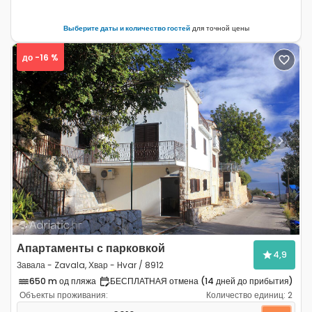
Выберите даты и количество гостей
для точной цены
до -16 %
Previous
Next
Апартаменты с парковкой
4,9
Завала - Zavala, Хвар - Hvar / 8912
650 m од пляжа
БЕСПЛАТНАЯ отмена (14 дней до прибытия)
Объекты проживания:
Количество единиц:
2
Однокомнатные апартаменты Завала - Zavala, Хвар - 