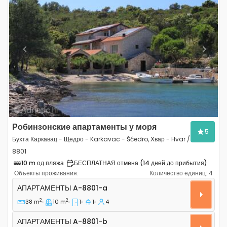
Previous
Next
Робинзонские апартаменты у моря
5
Бухта Каркавац - Щедро - Karkavac - Šćedro, Хвар - Hvar /
8801
10 m од пляжа
БЕСПЛАТНАЯ отмена (14 дней до прибытия)
Объекты проживания:
Количество единиц:
4
Однокомнатные апартаменты Бухта Каркавац - Щедро -
АПАРТАМЕНТЫ
A-8801-a
2
2
38 m
10 m
1
1
4
Апартаменты A-8801-b
АПАРТАМЕНТЫ
A-8801-b