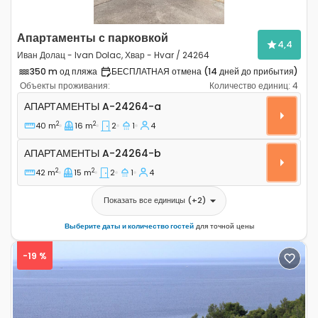
Апартаменты с парковкой
4,4
Иван Долац - Ivan Dolac, Хвар - Hvar / 24264
350 m од пляжа
БЕСПЛАТНАЯ отмена (14 дней до прибытия)
Объекты проживания:
Количество единиц:
4
Двухкомнатные апартаменты Иван Долац - Ivan Dolac,
АПАРТАМЕНТЫ
A-24264-a
2
2
40 m
16 m
2
1
4
Апартаменты A-24264-b
АПАРТАМЕНТЫ
A-24264-b
2
2
42 m
15 m
2
1
4
Показать все единицы
(+
2
)
Выберите даты и количество гостей
для точной цены
-19 %