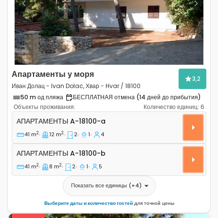
Previous
Next
Апартаменты у моря
3,2
Иван Долац - Ivan Dolac, Хвар - Hvar / 18100
50 m од пляжа
БЕСПЛАТНАЯ отмена (14 дней до прибытия)
Объекты проживания:
Количество единиц:
6
Двухкомнатные апартаменты Иван Долац - Ivan Dolac, 
АПАРТАМЕНТЫ
A-18100-a
2
2
41 m
12 m
2
1
4
Апартаменты A-18100-b
АПАРТАМЕНТЫ
A-18100-b
2
2
41 m
8 m
2
1
5
Показать все единицы
(+
4
)
Выберите даты и количество гостей
для точной цены