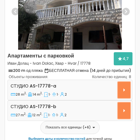
Previous
Next
Апартаменты с парковкой
4,7
Иван Долац - Ivan Dolac, Хвар - Hvar / 17778
200 m од пляжа
БЕСПЛАТНАЯ отмена (14 дней до прибытия)
Объекты проживания:
Количество единиц:
8
Студио-апартаменты Иван Долац - Ivan Dolac, Хвар -
СТУДИО
AS-17778-a
2
2
28 m
14 m
1
1
2
Студио AS-17778-b
СТУДИО
AS-17778-b
2
2
27 m
12 m
1
1
2
Показать все единицы
(+
6
)
Выберите даты и количество гостей
для точной цены