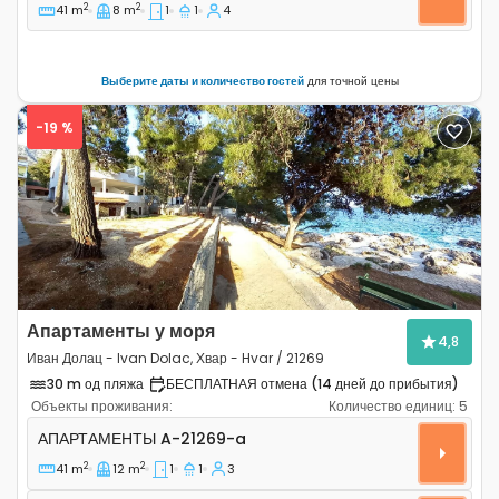
2
2
41 m
8 m
1
1
4
Выберите даты и количество гостей
для точной цены
-19 %
Previous
Next
Апартаменты у моря
4,8
Иван Долац - Ivan Dolac, Хвар - Hvar / 21269
30 m од пляжа
БЕСПЛАТНАЯ отмена (14 дней до прибытия)
Объекты проживания:
Количество единиц:
5
Однокомнатные апартаменты Иван Долац - Ivan Dolac,
АПАРТАМЕНТЫ
A-21269-a
2
2
41 m
12 m
1
1
3