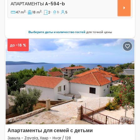
Апартаменты A-594-b
АПАРТАМЕНТЫ
A-594-b
2
2
47 m
18 m
2
1
5
Выберите даты и количество гостей
для точной цены
до -16 %
Previous
Next
Апартаменты для семей с детьми
Завала - Zavala, Хвар - Hvar / 128