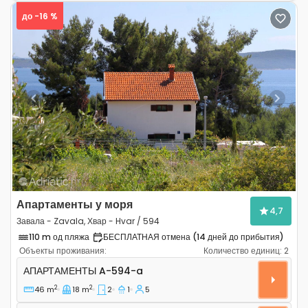
до -16 %
Previous
Next
Апартаменты у моря
4,7
Завала - Zavala, Хвар - Hvar / 594
110 m од пляжа
БЕСПЛАТНАЯ отмена (14 дней до прибытия)
Объекты проживания:
Количество единиц:
2
Двухкомнатные апартаменты Завала - Zavala, Хвар - 
АПАРТАМЕНТЫ
A-594-a
2
2
46 m
18 m
2
1
5