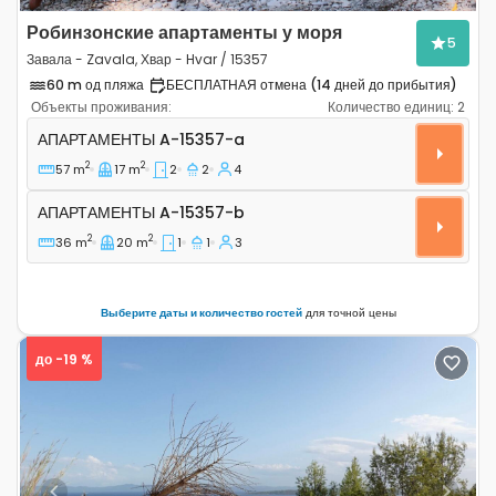
Робинзонские апартаменты у моря
5
Завала - Zavala, Хвар - Hvar / 15357
60 m од пляжа
БЕСПЛАТНАЯ отмена (14 дней до прибытия)
Объекты проживания:
Количество единиц:
2
Двухкомнатные апартаменты Завала - Zavala, Хвар - 
АПАРТАМЕНТЫ
A-15357-a
2
2
57 m
17 m
2
2
4
Апартаменты A-15357-b
АПАРТАМЕНТЫ
A-15357-b
2
2
36 m
20 m
1
1
3
Выберите даты и количество гостей
для точной цены
до -19 %