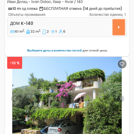
Иван Долац - Ivan Dolac, Хвар - Hvar / 140
10 m од пляжа
БЕСПЛАТНАЯ отмена (14 дней до прибытия)
Объекты проживания:
Количество единиц:
1
Двухкомнатный дом Иван Долац - Ivan Dolac, Хвар - H
ДОМ
K-140
2
2
61 m
32 m
2
1
6
Выберите даты и количество гостей
для точной цены
-10 %
Previous
Next