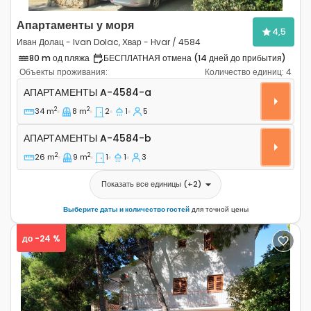
Апартаменты у моря
4,5
Иван Долац - Ivan Dolac, Хвар - Hvar / 4584
80 m од пляжа
БЕСПЛАТНАЯ отмена (14 дней до прибытия)
Объекты проживания:
Количество единиц:
4
Двухкомнатные апартаменты Иван Долац - Ivan Dolac,
АПАРТАМЕНТЫ
A-4584-a
2
2
34 m
8 m
2
1
5
Апартаменты A-4584-b
АПАРТАМЕНТЫ
A-4584-b
2
2
26 m
9 m
1
1
3
Показать все единицы
(+
2
)
Выберите даты и количество гостей
для точной цены
до -24 %