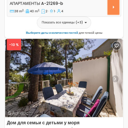
Апартаменты A-21269-b
АПАРТАМЕНТЫ
A-21269-b
2
2
38 m
40 m
2
1
4
Показать все единицы
(+
3
)
Выберите даты и количество гостей
для точной цены
-10 %
Previous
Next
Дом для семьи с детьми у моря