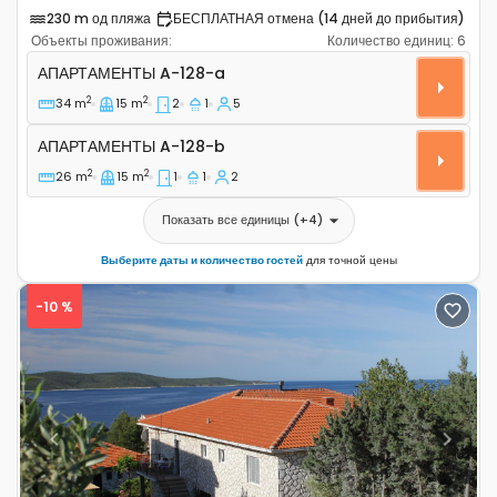
230 m од пляжа
БЕСПЛАТНАЯ отмена (14 дней до прибытия)
Объекты проживания:
Количество единиц:
6
Двухкомнатные апартаменты Завала - Zavala, Хвар - 
АПАРТАМЕНТЫ
A-128-a
2
2
34 m
15 m
2
1
5
Апартаменты A-128-b
АПАРТАМЕНТЫ
A-128-b
2
2
26 m
15 m
1
1
2
Показать все единицы
(+
4
)
Выберите даты и количество гостей
для точной цены
-10 %
Previous
Next