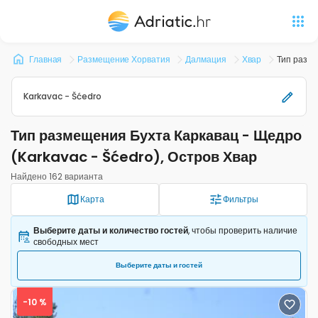
Главная
Размещение Хорватия
Далмация
Хвар
Тип разме
Karkavac - Šćedro
Тип размещения Бухта Каркавац - Щедро
(Karkavac - Šćedro), Остров Хвар
Найдено 162 варианта
Карта
Фильтры
Выберите даты и количество гостей
, чтобы проверить наличие
свободных мест
Выберите даты и гостей
-10 %