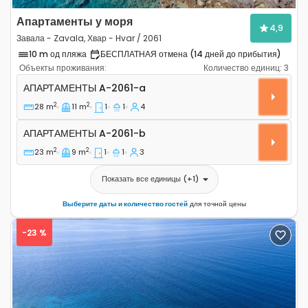
Апартаменты у моря
4,9
Завала - Zavala, Хвар - Hvar / 2061
10 m од пляжа
БЕСПЛАТНАЯ отмена (14 дней до прибытия)
Объекты проживания:
Количество единиц:
3
Однокомнатные апартаменты Завала - Zavala, Хвар - 
АПАРТАМЕНТЫ
A-2061-a
2
2
28 m
11 m
1
1
4
Апартаменты A-2061-b
АПАРТАМЕНТЫ
A-2061-b
2
2
23 m
9 m
1
1
3
Показать все единицы
(+
1
)
Выберите даты и количество гостей
для точной цены
-23 %