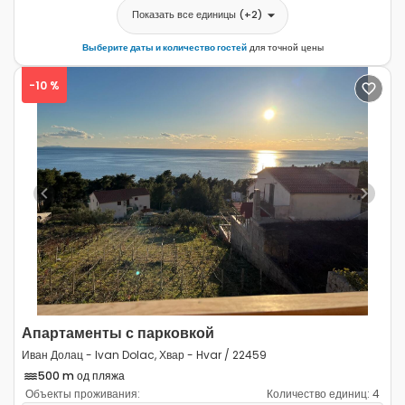
Показать все единицы
(+
2
)
Выберите даты и количество гостей
для точной цены
-10 %
Previous
Next
Апартаменты с парковкой
Иван Долац - Ivan Dolac, Хвар - Hvar / 22459
500 m од пляжа
Объекты проживания:
Количество единиц:
4