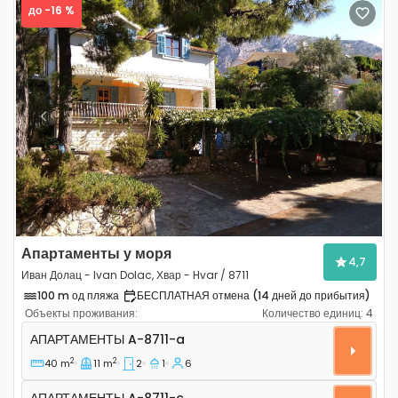
до -16 %
Previous
Next
Апартаменты у моря
4,7
Иван Долац - Ivan Dolac, Хвар - Hvar / 8711
100 m од пляжа
БЕСПЛАТНАЯ отмена (14 дней до прибытия)
Объекты проживания:
Количество единиц:
4
Двухкомнатные апартаменты Иван Долац - Ivan Dolac, 
АПАРТАМЕНТЫ
A-8711-a
2
2
40 m
11 m
2
1
6
Апартаменты A-8711-c
АПАРТАМЕНТЫ
A-8711-c