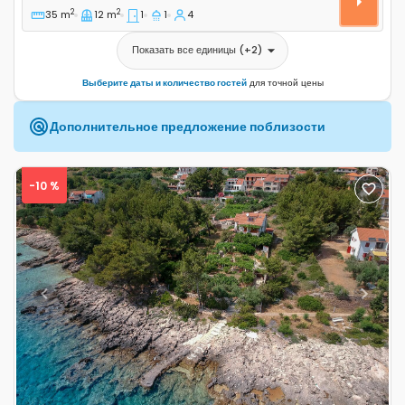
2
2
35 m
12 m
1
1
4
Показать все единицы
(+
2
)
Выберите даты и количество гостей
для точной цены
Дополнительное предложение поблизости
-10 %
Previous
Next