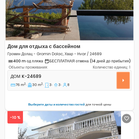
Previous
Next
Дом для отдыха с бассейном
Громин Долац - Gromin Dolac, Хвар - Hvar / 24689
400 m од пляжа
БЕСПЛАТНАЯ отмена (14 дней до прибытия)
Объекты проживания:
Количество единиц:
1
Трёхкомнатный дом Громин Долац - Gromin Dolac, Хва
ДОМ
K-24689
2
2
76 m
30 m
3
3
8
Выберите даты и количество гостей
для точной цены
-10 %