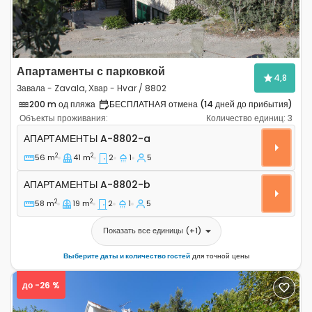
Апартаменты с парковкой
4,8
Завала - Zavala, Хвар - Hvar / 8802
200 m од пляжа
БЕСПЛАТНАЯ отмена (14 дней до прибытия)
Объекты проживания:
Количество единиц:
3
Двухкомнатные апартаменты Завала - Zavala, Хвар - 
АПАРТАМЕНТЫ
A-8802-a
2
2
56 m
41 m
2
1
5
Апартаменты A-8802-b
АПАРТАМЕНТЫ
A-8802-b
2
2
58 m
19 m
2
1
5
Показать все единицы
(+
1
)
Выберите даты и количество гостей
для точной цены
до -26 %