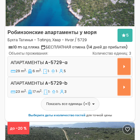
Робинзонские апартаменты у моря
5
Бухта Татинья - Tatinja, Хвар - Hvar / 5729
10 m од пляжа
БЕСПЛАТНАЯ отмена (14 дней до прибытия)
Объекты проживания:
Количество единиц:
3
Однокомнатные апартаменты Бухта Татинья - Tatinja, 
АПАРТАМЕНТЫ
A-5729-a
2
2
29 m
6 m
1
1
5
Апартаменты A-5729-b
АПАРТАМЕНТЫ
A-5729-b
2
2
23 m
17 m
1
1
3
Показать все единицы
(+
1
)
Выберите даты и количество гостей
для точной цены
до -20 %