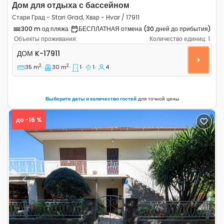
Дом для отдыха с бассейном
Стари Град - Stari Grad, Хвар - Hvar / 17911
300 m од пляжа
БЕСПЛАТНАЯ отмена (30 дней до прибытия)
Объекты проживания:
Количество единиц:
1
Однокомнатный дом Стари Град - Stari Grad, Хвар - Hva
ДОМ
K-17911
2
2
35 m
30 m
1
1
4
Выберите даты и количество гостей
для точной цены
до -16 %
Previous
Next