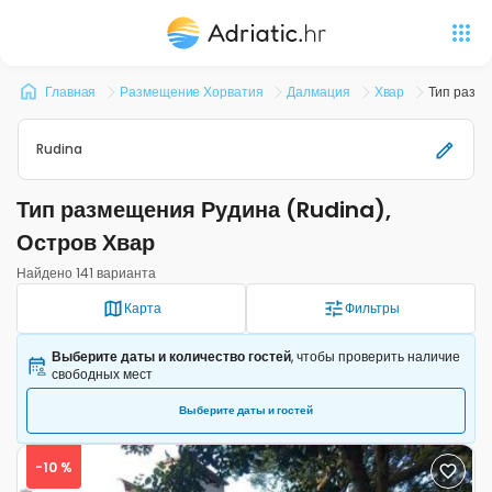
Главная
Размещение Хорватия
Далмация
Хвар
Тип разм
Rudina
Тип размещения Рудина (Rudina),
Остров Хвар
Найдено 141 варианта
Карта
Фильтры
Выберите даты и количество гостей
, чтобы проверить наличие
свободных мест
Выберите даты и гостей
-10 %