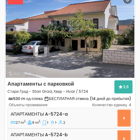
Previous
Next
Апартаменты с парковкой
3,6
Стари Град - Stari Grad, Хвар - Hvar / 5724
530 m од пляжа
БЕСПЛАТНАЯ отмена (14 дней до прибытия)
Объекты проживания:
Количество единиц:
4
Однокомнатные апартаменты Стари Град - Stari Grad,
АПАРТАМЕНТЫ
A-5724-a
2
2
27 m
8 m
1
1
2
Апартаменты A-5724-b
АПАРТАМЕНТЫ
A-5724-b