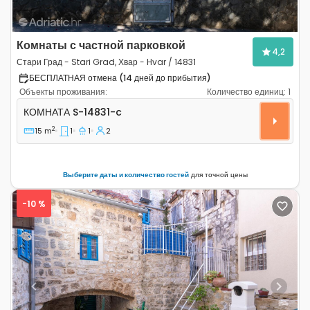
Комнаты с частной парковкой
4,2
Стари Град - Stari Grad, Хвар - Hvar / 14831
БЕСПЛАТНАЯ отмена (14 дней до прибытия)
Объекты проживания:
Количество единиц:
1
Комната Стари Град - Stari Grad, Хвар - Hvar S-14831-
КОМНАТА
S-14831-c
2
15 m
1
1
2
Выберите даты и количество гостей
для точной цены
-10 %
Previous
Next