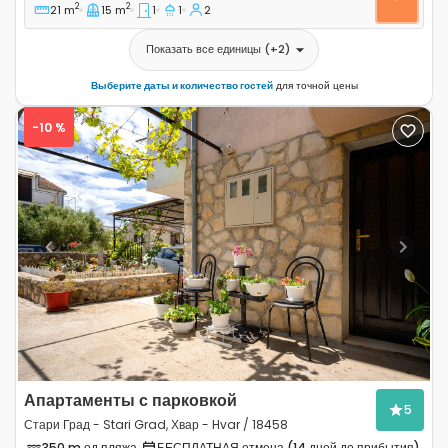
2
2
21 m
15 m
1
1
2
Показать все единицы
(+
2
)
Выберите даты и количество гостей
для точной цены
-10 %
Previous
Next
Апартаменты с парковкой
5
Стари Град - Stari Grad, Хвар - Hvar / 18458
350 m од пляжа
БЕСПЛАТНАЯ отмена (14 дней до прибытия)