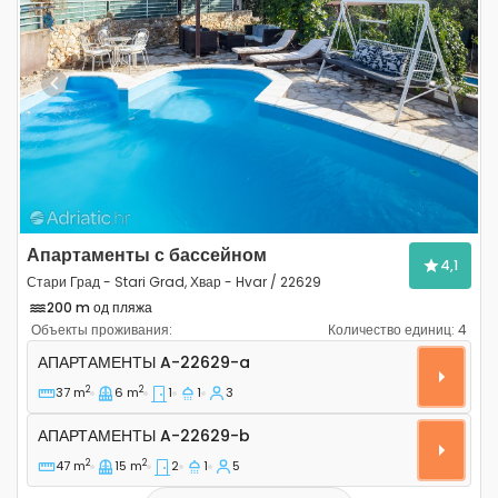
Previous
Next
Апартаменты с бассейном
4,1
Стари Град - Stari Grad, Хвар - Hvar / 22629
200 m од пляжа
Объекты проживания:
Количество единиц:
4
Однокомнатные апартаменты Стари Град - Stari Grad,
АПАРТАМЕНТЫ
A-22629-a
2
2
37 m
6 m
1
1
3
Апартаменты A-22629-b
АПАРТАМЕНТЫ
A-22629-b
2
2
47 m
15 m
2
1
5