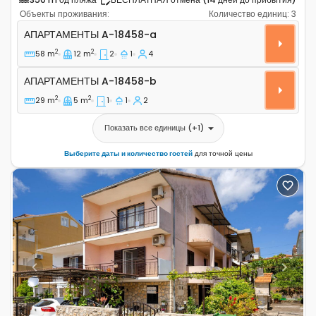
Объекты проживания:
Количество единиц:
3
Двухкомнатные апартаменты Стари Град - Stari Grad, 
АПАРТАМЕНТЫ
A-18458-a
2
2
58 m
12 m
2
1
4
Апартаменты A-18458-b
АПАРТАМЕНТЫ
A-18458-b
2
2
29 m
5 m
1
1
2
Показать все единицы
(+
1
)
Выберите даты и количество гостей
для точной цены
Previous
Next