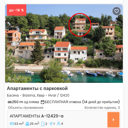
до -16 %
Previous
Next
Апартаменты с парковкой
Басина - Basina, Хвар - Hvar / 12420
250 m од пляжа
БЕСПЛАТНАЯ отмена (14 дней до прибытия)
Объекты проживания:
Количество единиц:
3
Двухкомнатные апартаменты Басина - Basina, Хвар - 
АПАРТАМЕНТЫ
A-12420-a
2
2
33 m
25 m
2
1
4