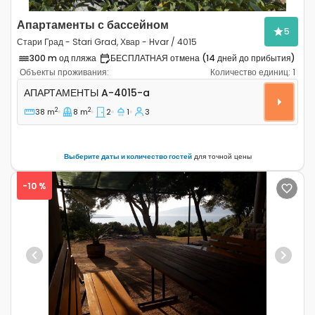
Апартаменты с бассейном
5
Стари Град - Stari Grad, Хвар - Hvar / 4015
300 m од пляжа
БЕСПЛАТНАЯ отмена (14 дней до прибытия)
Объекты проживания:
Количество единиц:
1
Двухкомнатные апартаменты Стари Град - Stari Grad, 
АПАРТАМЕНТЫ
A-4015-a
2
2
38 m
8 m
2
1
3
Выберите даты и количество гостей
для точной цены
-10 %
Previous
Next