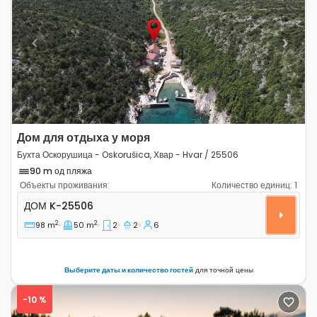
Previous
Next
Дом для отдыха у моря
Бухта Оскорушица - Oskorušica, Хвар - Hvar / 25506
90 m од пляжа
Объекты проживания:
Количество единиц:
1
Двухкомнатный дом Бухта Оскорушица - Oskorušica, Х
ДОМ
K-25506
2
2
98 m
50 m
2
2
6
Выберите даты и количество гостей
для точной цены
-10 %