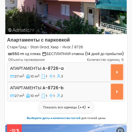
Апартаменты с парковкой
Стари Град - Stari Grad, Хвар - Hvar / 8726
550 m од пляжа
БЕСПЛАТНАЯ отмена (14 дней до прибытия)
Объекты проживания:
Количество единиц:
6
Однокомнатные апартаменты Стари Град - Stari Grad,
АПАРТАМЕНТЫ
A-8726-a
2
2
27 m
10 m
1
1
3
Апартаменты A-8726-b
АПАРТАМЕНТЫ
A-8726-b
2
2
27 m
10 m
1
1
2
Показать все единицы
(+
4
)
Выберите даты и количество гостей
для точной цены
-10 %