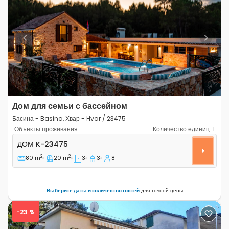
Previous
Next
Дом для семьи с бассейном
Басина - Basina, Хвар - Hvar / 23475
Объекты проживания:
Количество единиц:
1
Трёхкомнатный дом Басина - Basina, Хвар - Hvar K-23
ДОМ
K-23475
2
2
80 m
20 m
3
3
8
Выберите даты и количество гостей
для точной цены
-23 %