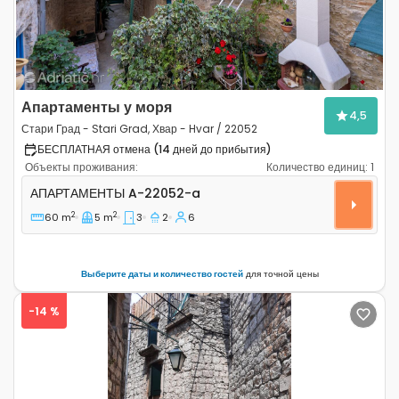
Апартаменты у моря
4,5
Стари Град - Stari Grad, Хвар - Hvar / 22052
БЕСПЛАТНАЯ отмена (14 дней до прибытия)
Объекты проживания:
Количество единиц:
1
Трёхкомнатные апартаменты Стари Град - Stari Grad, 
АПАРТАМЕНТЫ
A-22052-a
2
2
60 m
5 m
3
2
6
Выберите даты и количество гостей
для точной цены
-14 %