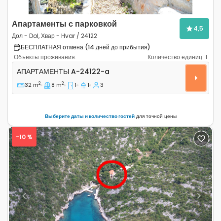
Апартаменты с парковкой
4,5
Дол - Dol, Хвар - Hvar / 24122
БЕСПЛАТНАЯ отмена (14 дней до прибытия)
Объекты проживания:
Количество единиц:
1
Однокомнатные апартаменты Дол - Dol, Хвар - Hvar A
АПАРТАМЕНТЫ
A-24122-a
2
2
32 m
8 m
1
1
3
Выберите даты и количество гостей
для точной цены
-10 %
Previous
Next