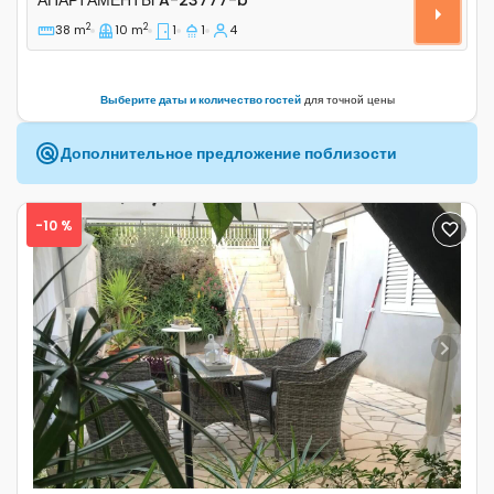
АПАРТАМЕНТЫ
A-23777-b
2
2
38 m
10 m
1
1
4
Выберите даты и количество гостей
для точной цены
Дополнительное предложение поблизости
-10 %
Previous
Next