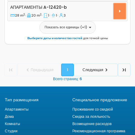
Апартаменты A-12420-b
АПАРТАМЕНТЫ
A-12420-b
2
2
28 m
20 m
1
1
3
Показать все единицы
(+
1
)
Выберите даты и количество гостей
для точной цены
Предыдущая
1
Следующая
Всего страниц
:
6
Тип размещения
Специальное предложение
Апартаменты
Проживание со скидкой
Дома
Скидка за лояльность
Комнаты
Возмещение расходов
Студии
Рекомендационная программа