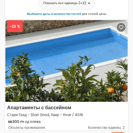
Показать все единицы
(+
2
)
Выберите даты и количество гостей
для точной цены
-23 %
Previous
Next
Апартаменты с бассейном
Стари Град - Stari Grad, Хвар - Hvar / 4016
300 m од пляжа
Объекты проживания:
Количество единиц:
2