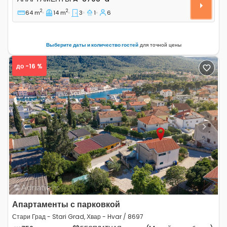
2
2
64 m
14 m
3
1
6
Выберите даты и количество гостей
для точной цены
до -16 %
Previous
Next
Апартаменты с парковкой
Стари Град - Stari Grad, Хвар - Hvar / 8697