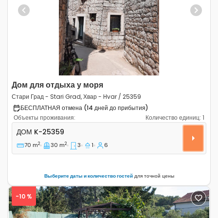
Previous
Next
Дом для отдыха у моря
Стари Град - Stari Grad, Хвар - Hvar / 25359
БЕСПЛАТНАЯ отмена (14 дней до прибытия)
Объекты проживания:
Количество единиц:
1
Трёхкомнатный дом Стари Град - Stari Grad, Хвар - Hv
ДОМ
K-25359
2
2
70 m
30 m
3
1
6
Выберите даты и количество гостей
для точной цены
-10 %