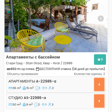
Previous
Next
Апартаменты с бассейном
5
Стари Град - Stari Grad, Хвар - Hvar / 22986
650 m од пляжа
БЕСПЛАТНАЯ отмена (14 дней до прибытия)
Объекты проживания:
Количество единиц:
2
Однокомнатные апартаменты Стари Град - Stari Grad,
АПАРТАМЕНТЫ
A-22986-a
2
2
36 m
15 m
1
1
3
Студио AS-22986-a
СТУДИО
AS-22986-a
2
2
30 m
8 m
2
1
3