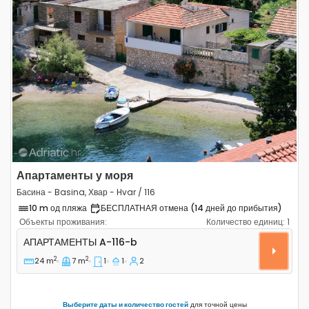
Previous
Next
Апартаменты у моря
Басина - Basina, Хвар - Hvar / 116
10 m од пляжа
БЕСПЛАТНАЯ отмена (14 дней до прибытия)
Объекты проживания:
Количество единиц:
1
Однокомнатные апартаменты Басина - Basina, Хвар - H
АПАРТАМЕНТЫ
A-116-b
2
2
24 m
7 m
1
1
2
Выберите даты и количество гостей
для точной цены