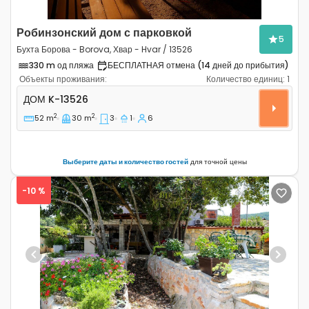
Робинзонский дом с парковкой
5
Бухта Борова - Borova, Хвар - Hvar / 13526
330 m од пляжа
БЕСПЛАТНАЯ отмена (14 дней до прибытия)
Объекты проживания:
Количество единиц:
1
Трёхкомнатный дом Бухта Борова - Borova, Хвар - Hva
ДОМ
K-13526
2
2
52 m
30 m
3
1
6
Выберите даты и количество гостей
для точной цены
-10 %
Previous
Next