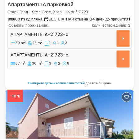
Апартаменты с парковкой
Стари Град - Stari Grad, Хвар - Hvar / 21723
800 m од пляжа
БЕСПЛАТНАЯ отмена (14 дней до прибытия)
Объекты проживания:
Количество единиц:
2
Однокомнатные апартаменты Стари Град - Stari Grad, 
АПАРТАМЕНТЫ
A-21723-a
2
2
39 m
25 m
1
1
3
Апартаменты A-21723-b
АПАРТАМЕНТЫ
A-21723-b
2
2
87 m
30 m
3
2
8
Выберите даты и количество гостей
для точной цены
-10 %
Previous
Next