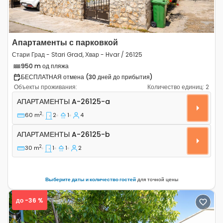
Апартаменты с парковкой
Стари Град - Stari Grad, Хвар - Hvar / 26125
950 m од пляжа
БЕСПЛАТНАЯ отмена (30 дней до прибытия)
Объекты проживания:
Количество единиц:
2
Двухкомнатные апартаменты Стари Град - Stari Grad, 
АПАРТАМЕНТЫ
A-26125-a
2
60 m
2
1
4
Апартаменты A-26125-b
АПАРТАМЕНТЫ
A-26125-b
2
30 m
1
1
2
Выберите даты и количество гостей
для точной цены
до -36 %