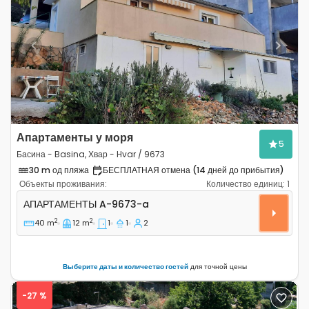
Previous
Next
Апартаменты у моря
5
Басина - Basina, Хвар - Hvar / 9673
30 m од пляжа
БЕСПЛАТНАЯ отмена (14 дней до прибытия)
Объекты проживания:
Количество единиц:
1
Однокомнатные апартаменты Басина - Basina, Хвар - 
АПАРТАМЕНТЫ
A-9673-a
2
2
40 m
12 m
1
1
2
Выберите даты и количество гостей
для точной цены
-27 %