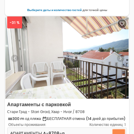
Выберите даты и количество гостей
для точной цены
-31 %
Previous
Next
Апартаменты с парковкой
Стари Град - Stari Grad, Хвар - Hvar / 8708
300 m од пляжа
БЕСПЛАТНАЯ отмена (14 дней до прибытия)
Объекты проживания:
Количество единиц:
1
Трёхкомнатные апартаменты Стари Град - Stari Grad, 
АПАРТАМЕНТЫ
A-8708-a