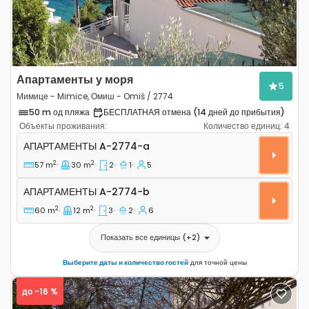
Апартаменты у моря
5
Мимице - Mimice, Омиш - Omiš / 2774
50 m од пляжа
БЕСПЛАТНАЯ отмена (14 дней до прибытия)
Объекты проживания:
Количество единиц:
4
Двухкомнатные апартаменты Мимице - Mimice, Омиш 
АПАРТАМЕНТЫ
A-2774-a
2
2
57 m
30 m
2
1
5
Апартаменты A-2774-b
АПАРТАМЕНТЫ
A-2774-b
2
2
60 m
12 m
3
2
6
Показать все единицы
(+
2
)
Выберите даты и количество гостей
для точной цены
до -16 %