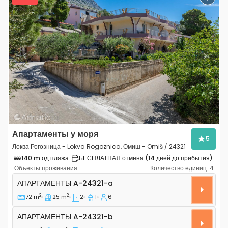
Previous
Next
Апартаменты у моря
5
Локва Рогозница - Lokva Rogoznica, Омиш - Omiš / 24321
140 m од пляжа
БЕСПЛАТНАЯ отмена (14 дней до прибытия)
Объекты проживания:
Количество единиц:
4
Двухкомнатные апартаменты Локва Рогозница - Lokva 
АПАРТАМЕНТЫ
A-24321-a
2
2
72 m
25 m
2
1
6
Апартаменты A-24321-b
АПАРТАМЕНТЫ
A-24321-b