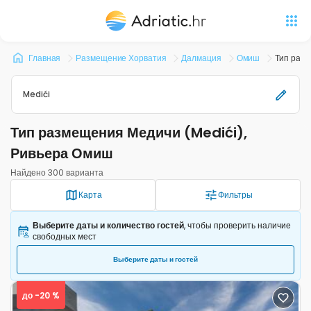
Главная
Размещение Хорватия
Далмация
Омиш
Тип раз
Medići
Тип размещения Медичи (Medići),
Ривьера Омиш
Найдено 300 варианта
Карта
Фильтры
Выберите даты и количество гостей
, чтобы проверить наличие
свободных мест
Выберите даты и гостей
до -20 %