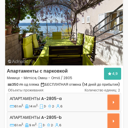
Previous
Next
Апартаменты с парковкой
4,9
Мимице - Mimice, Омиш - Omiš / 2805
350 m од пляжа
БЕСПЛАТНАЯ отмена (14 дней до прибытия)
Объекты проживания:
Количество единиц:
2
Трёхкомнатные апартаменты Мимице - Mimice, Омиш 
АПАРТАМЕНТЫ
A-2805-a
2
2
61 m
14 m
3
2
6
Апартаменты A-2805-b
АПАРТАМЕНТЫ
A-2805-b
2
2
61 m
9 m
3
2
6