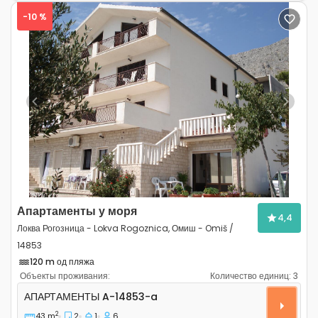
-10 %
Previous
Next
Апартаменты у моря
4,4
Локва Рогозница - Lokva Rogoznica, Омиш - Omiš /
14853
120 m од пляжа
Объекты проживания:
Количество единиц:
3
Двухкомнатные апартаменты Локва Рогозница - Lokva
АПАРТАМЕНТЫ
A-14853-a
2
43 m
2
1
6