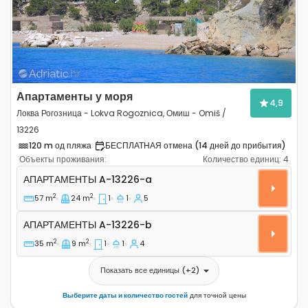
Апартаменты у моря
4,9
Локва Рогозница - Lokva Rogoznica, Омиш - Omiš /
13226
120 m од пляжа
БЕСПЛАТНАЯ отмена (14 дней до прибытия)
Объекты проживания:
Количество единиц:
4
Однокомнатные апартаменты Локва Рогозница - Lokva
АПАРТАМЕНТЫ
A-13226-a
2
2
57 m
24 m
1
1
5
Апартаменты A-13226-b
АПАРТАМЕНТЫ
A-13226-b
2
2
35 m
9 m
1
1
4
Показать все единицы
(+
2
)
Выберите даты и количество гостей
для точной цены