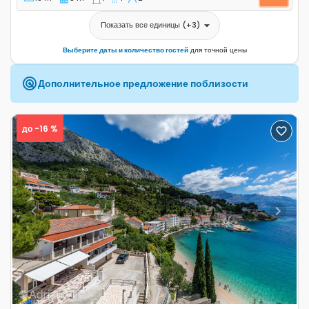
Показать все единицы
(+
3
)
Выберите даты и количество гостей
для точной цены
Дополнительное предложение поблизости
до -16 %
Previous
Next