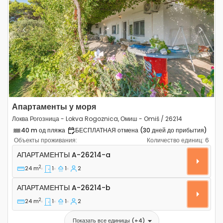
Previous
Next
Апартаменты у моря
Локва Рогозница - Lokva Rogoznica, Омиш - Omiš / 26214
40 m од пляжа
БЕСПЛАТНАЯ отмена (30 дней до прибытия)
Объекты проживания:
Количество единиц:
6
Однокомнатные апартаменты Локва Рогозница - Lokva
АПАРТАМЕНТЫ
A-26214-a
2
24 m
1
1
2
Апартаменты A-26214-b
АПАРТАМЕНТЫ
A-26214-b
2
24 m
1
1
2
Показать все единицы
(+
4
)