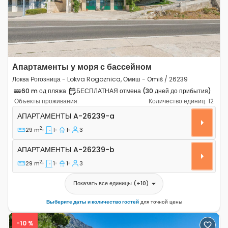
Апартаменты у моря с бассейном
Локва Рогозница - Lokva Rogoznica, Омиш - Omiš / 26239
60 m од пляжа
БЕСПЛАТНАЯ отмена (30 дней до прибытия)
Объекты проживания:
Количество единиц:
12
Однокомнатные апартаменты Локва Рогозница - Lokva
АПАРТАМЕНТЫ
A-26239-a
2
29 m
1
1
3
Апартаменты A-26239-b
АПАРТАМЕНТЫ
A-26239-b
2
29 m
1
1
3
Показать все единицы
(+
10
)
Выберите даты и количество гостей
для точной цены
-10 %