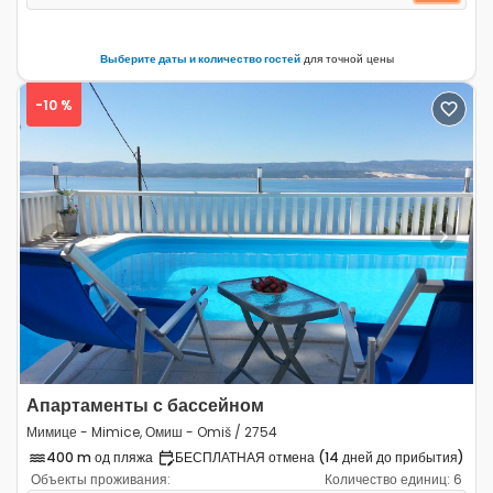
Выберите даты и количество гостей
для точной цены
-10 %
Previous
Next
Апартаменты с бассейном
Мимице - Mimice, Омиш - Omiš / 2754
400 m од пляжа
БЕСПЛАТНАЯ отмена (14 дней до прибытия)
Объекты проживания:
Количество единиц:
6