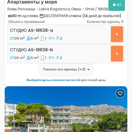
Апартаменты у моря
4,1
Локва Рогозница - Lokva Rogoznica, Омиш - Omiš / 18638
80 m од пляжа
БЕСПЛАТНАЯ отмена (14 дней до прибытия)
Объекты проживания:
Количество единиц:
5
Студио-апартаменты Локва Рогозница - Lokva Rogozni
СТУДИО
AS-18638-a
2
2
26 m
5 m
1
1
2
Студио AS-18638-b
СТУДИО
AS-18638-b
2
2
20 m
5 m
1
1
2
Показать все единицы
(+
3
)
Выберите даты и количество гостей
для точной цены
Previous
Next