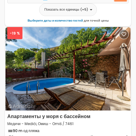
Показать все единицы
(+
5
)
Выберите даты и количество гостей
для точной цены
-19 %
Previous
Next
Апартаменты у моря с бассейном
Медичи - Medići, Омиш - Omiš / 7461
90 m од пляжа