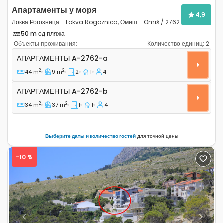
Апартаменты у моря
4,9
Локва Рогозница - Lokva Rogoznica, Омиш - Omiš / 2762
50 m од пляжа
Объекты проживания:
Количество единиц:
2
Двухкомнатные апартаменты Локва Рогозница - Lokva
АПАРТАМЕНТЫ
A-2762-a
2
2
44 m
9 m
2
1
4
Апартаменты A-2762-b
АПАРТАМЕНТЫ
A-2762-b
2
2
34 m
37 m
1
1
4
Выберите даты и количество гостей
для точной цены
-10 %
Previous
Next