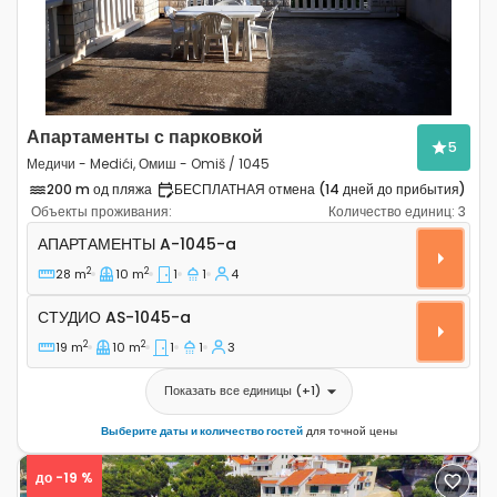
Апартаменты с парковкой
5
Медичи - Medići, Омиш - Omiš / 1045
200 m од пляжа
БЕСПЛАТНАЯ отмена (14 дней до прибытия)
Объекты проживания:
Количество единиц:
3
Однокомнатные апартаменты Медичи - Medići, Омиш -
АПАРТАМЕНТЫ
A-1045-a
2
2
28 m
10 m
1
1
4
Студио AS-1045-a
СТУДИО
AS-1045-a
2
2
19 m
10 m
1
1
3
Показать все единицы
(+
1
)
Выберите даты и количество гостей
для точной цены
до -19 %