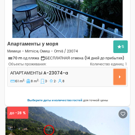
Апартаменты у моря
5
Мимице - Mimice, Омиш - Omiš / 23074
70 m од пляжа
БЕСПЛАТНАЯ отмена (14 дней до прибытия)
Объекты проживания:
Количество единиц:
1
Трёхкомнатные апартаменты Мимице - Mimice, Омиш 
АПАРТАМЕНТЫ
A-23074-a
2
2
61 m
8 m
3
2
8
Выберите даты и количество гостей
для точной цены
до -28 %