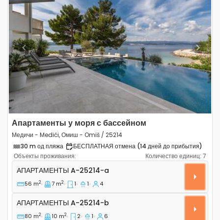
Previous
Next
Апартаменты у моря с бассейном
Медичи - Medići, Омиш - Omiš / 25214
30 m од пляжа
БЕСПЛАТНАЯ отмена (14 дней до прибытия)
Объекты проживания:
Количество единиц:
7
Однокомнатные апартаменты Медичи - Medići, Омиш -
АПАРТАМЕНТЫ
A-25214-a
2
2
56 m
7 m
1
1
4
Апартаменты A-25214-b
АПАРТАМЕНТЫ
A-25214-b
2
2
80 m
10 m
2
1
6