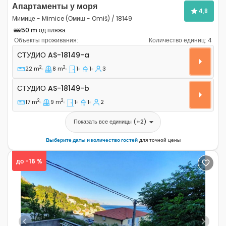
Апартаменты у моря
4,8
Мимице - Mimice (Омиш - Omiš) / 18149
50 m од пляжа
Объекты проживания:
Количество единиц:
4
Студио-апартаменты Мимице - Mimice, Омиш - Omiš A
СТУДИО
AS-18149-a
2
2
22 m
8 m
1
1
3
Студио AS-18149-b
СТУДИО
AS-18149-b
2
2
17 m
9 m
1
1
2
Показать все единицы
(+
2
)
Выберите даты и количество гостей
для точной цены
до -16 %
Previous
Next