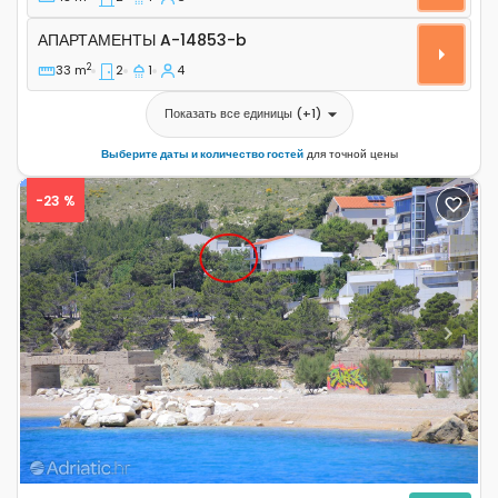
Апартаменты A-14853-b
АПАРТАМЕНТЫ
A-14853-b
2
33 m
2
1
4
Показать все единицы
(+
1
)
Выберите даты и количество гостей
для точной цены
-23 %
Previous
Next