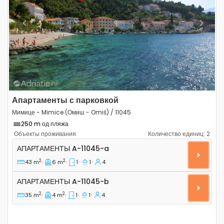
Previous
Next
Апартаменты с парковкой
Мимице - Mimice (Омиш - Omiš) / 11045
250 m од пляжа
Объекты проживания:
Количество единиц:
2
Однокомнатные апартаменты Мимице - Mimice, Омиш 
АПАРТАМЕНТЫ
A-11045-a
2
2
43 m
6 m
1
1
4
Апартаменты A-11045-b
АПАРТАМЕНТЫ
A-11045-b
2
2
35 m
4 m
1
1
4