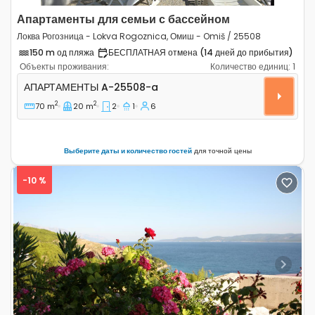
Апартаменты для семьи с бассейном
Локва Рогозница - Lokva Rogoznica, Омиш - Omiš / 25508
150 m од пляжа
БЕСПЛАТНАЯ отмена (14 дней до прибытия)
Объекты проживания:
Количество единиц:
1
Двухкомнатные апартаменты Локва Рогозница - Lokva
АПАРТАМЕНТЫ
A-25508-a
2
2
70 m
20 m
2
1
6
Выберите даты и количество гостей
для точной цены
-10 %
Previous
Next