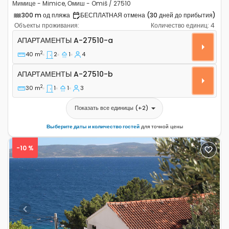
Мимице - Mimice, Омиш - Omiš / 27510
300 m од пляжа
БЕСПЛАТНАЯ отмена (30 дней до прибытия)
Объекты проживания:
Количество единиц:
4
Двухкомнатные апартаменты Мимице - Mimice, Омиш 
АПАРТАМЕНТЫ
A-27510-a
2
40 m
2
1
4
Апартаменты A-27510-b
АПАРТАМЕНТЫ
A-27510-b
2
30 m
1
1
3
Показать все единицы
(+
2
)
Выберите даты и количество гостей
для точной цены
-10 %
Previous
Next