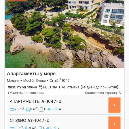
Previous
Next
Апартаменты у моря
Медичи - Medići, Омиш - Omiš / 1047
35 m од пляжа
БЕСПЛАТНАЯ отмена (14 дней до прибытия)
Объекты проживания:
Количество единиц:
5
Однокомнатные апартаменты Медичи - Medići, Омиш -
АПАРТАМЕНТЫ
A-1047-a
2
2
26 m
8 m
1
1
4
Студио AS-1047-a
СТУДИО
AS-1047-a
2
2
18 m
3 m
1
1
2