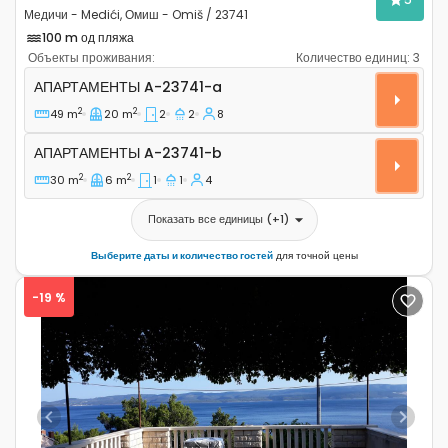
Медичи - Medići, Омиш - Omiš / 23741
100 m од пляжа
Объекты проживания:
Количество единиц:
3
Двухкомнатные апартаменты Медичи - Medići, Омиш -
АПАРТАМЕНТЫ
A-23741-a
2
2
49 m
20 m
2
2
8
Апартаменты A-23741-b
АПАРТАМЕНТЫ
A-23741-b
2
2
30 m
6 m
1
1
4
Показать все единицы
(+
1
)
Выберите даты и количество гостей
для точной цены
-19 %
Previous
Next