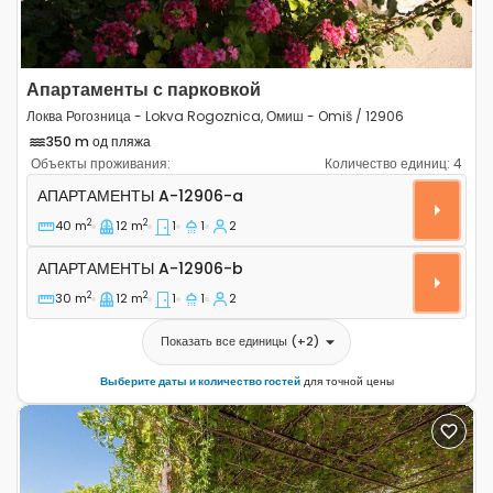
Апартаменты с парковкой
Локва Рогозница - Lokva Rogoznica, Омиш - Omiš / 12906
350 m од пляжа
Объекты проживания:
Количество единиц:
4
Однокомнатные апартаменты Локва Рогозница - Lokva
АПАРТАМЕНТЫ
A-12906-a
2
2
40 m
12 m
1
1
2
Апартаменты A-12906-b
АПАРТАМЕНТЫ
A-12906-b
2
2
30 m
12 m
1
1
2
Показать все единицы
(+
2
)
Выберите даты и количество гостей
для точной цены