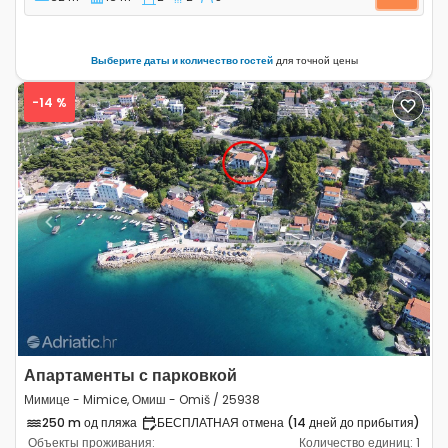
Выберите даты и количество гостей
для точной цены
-14 %
Previous
Next
Апартаменты с парковкой
Мимице - Mimice, Омиш - Omiš / 25938
250 m од пляжа
БЕСПЛАТНАЯ отмена (14 дней до прибытия)
Объекты проживания:
Количество единиц:
1