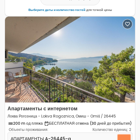
Выберите даты и количество гостей
для точной цены
Previous
Next
Апартаменты с интернетом
Локва Рогозница - Lokva Rogoznica, Омиш - Omiš / 26445
200 m од пляжа
БЕСПЛАТНАЯ отмена (30 дней до прибытия)
Объекты проживания:
Количество единиц:
2
Двухкомнатные апартаменты Локва Рогозница - Lokva
АПАРТАМЕНТЫ
A-26445-a