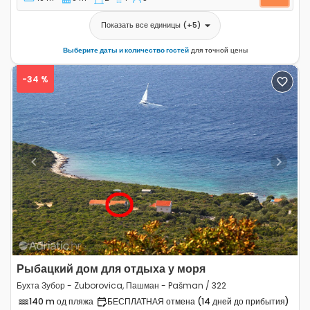
Показать все единицы
(+
5
)
Выберите даты и количество гостей
для точной цены
-34 %
Previous
Next
Рыбацкий дом для отдыха у моря
Бухта Зубор - Zuborovica, Пашман - Pašman / 322
140 m од пляжа
БЕСПЛАТНАЯ отмена (14 дней до прибытия)