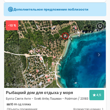
Дополнительное предложение поблизости
-10 %
Previous
Next
Рыбацкий дом для отдыха у моря
4,5
Бухта Свети Анте - Sveti Ante, Пашман - Pašman / 23183
10 m од пляжа
Объекты проживания:
Количество единиц:
1