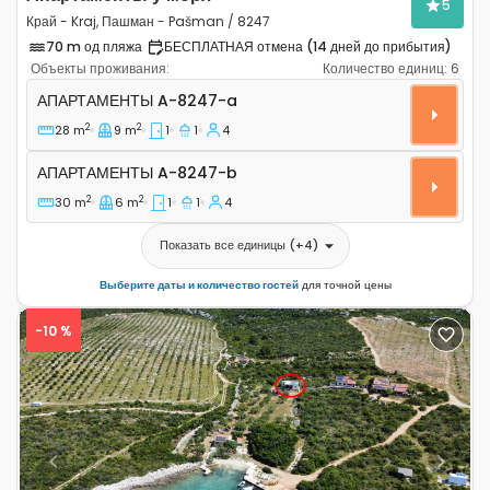
5
Край - Kraj, Пашман - Pašman / 8247
70 m од пляжа
БЕСПЛАТНАЯ отмена (14 дней до прибытия)
Объекты проживания:
Количество единиц:
6
Однокомнатные апартаменты Край - Kraj, Пашман - 
АПАРТАМЕНТЫ
A-8247-a
2
2
28 m
9 m
1
1
4
Апартаменты A-8247-b
АПАРТАМЕНТЫ
A-8247-b
2
2
30 m
6 m
1
1
4
Показать все единицы
(+
4
)
Выберите даты и количество гостей
для точной цены
-10 %
Previous
Next