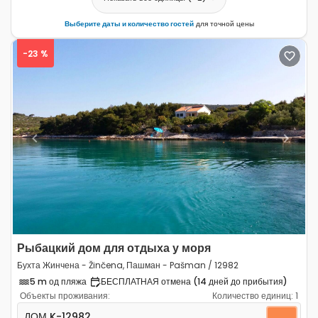
Выберите даты и количество гостей
для точной цены
-23 %
Previous
Next
Рыбацкий дом для отдыха у моря
Бухта Жинчена - Žinčena, Пашман - Pašman / 12982
5 m од пляжа
БЕСПЛАТНАЯ отмена (14 дней до прибытия)
Объекты проживания:
Количество единиц:
1
Трёхкомнатный дом Бухта Жинчена - Žinčena, Пашман
ДОМ
K-12982