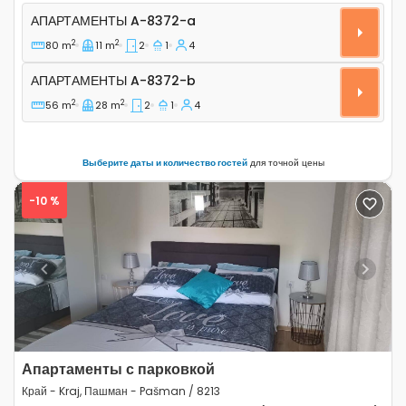
Двухкомнатные апартаменты Край - Kraj, Пашман - P
АПАРТАМЕНТЫ
A-8372-a
2
2
80 m
11 m
2
1
4
Апартаменты A-8372-b
АПАРТАМЕНТЫ
A-8372-b
2
2
56 m
28 m
2
1
4
Выберите даты и количество гостей
для точной цены
-10 %
Previous
Next
Апартаменты с парковкой
Край - Kraj, Пашман - Pašman / 8213