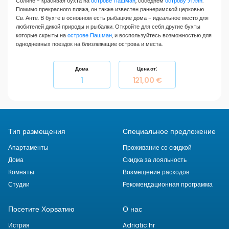
Солине - красивая бухта на
острове Пашман
, соседнем
острову Углян
.
Помимо прекрасного пляжа, он также известен раннеримской церковью
Св. Анте. В бухте в основном есть рыбацкие дома - идеальное место для
любителей дикой природы и рыбалки. Откройте для себя другие бухты
которые скрыты на
острове Пашман
, и воспользуйтесь возможностью для
однодневных поездок на близлежащие острова и места.
Дома
Цена от:
1
121,00 €
Тип размещения
Специальное предложение
Апартаменты
Проживание со скидкой
Дома
Скидка за лояльность
Комнаты
Возмещение расходов
Студии
Рекомендационная программа
Посетите Хорватию
О нас
Истрия
Adriatic.hr