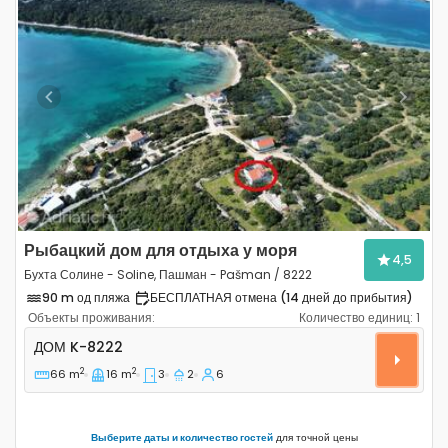
Previous
Next
Рыбацкий дом для отдыха у моря
4,5
Бухта Солине - Soline, Пашман - Pašman / 8222
90 m од пляжа
БЕСПЛАТНАЯ отмена (14 дней до прибытия)
Объекты проживания:
Количество единиц:
1
Трёхкомнатный дом Бухта Солине - Soline, Пашман - 
ДОМ
K-8222
2
2
66 m
16 m
3
2
6
Выберите даты и количество гостей
для точной цены