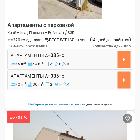
Апартаменты с парковкой
Край - Kraj, Пашман - Pašman / 335
270 m од пляжа
БЕСПЛАТНАЯ отмена (14 дней до прибытия)
Объекты проживания:
Количество единиц:
2
Двухкомнатные апартаменты Край - Kraj, Пашман - P
АПАРТАМЕНТЫ
A-335-a
2
2
38 m
30 m
2
1
6
Апартаменты A-335-b
АПАРТАМЕНТЫ
A-335-b
2
2
40 m
30 m
2
1
4
Выберите даты и количество гостей
для точной цены
до -36 %