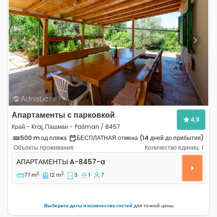
Previous
Next
Апартаменты с парковкой
4,8
Край - Kraj, Пашман - Pašman / 8457
500 m од пляжа
БЕСПЛАТНАЯ отмена (14 дней до прибытия)
Объекты проживания:
Количество единиц:
1
Трёхкомнатные апартаменты Край - Kraj, Пашман - P
АПАРТАМЕНТЫ
A-8457-a
2
2
77 m
12 m
3
1
7
Выберите даты и количество гостей
для точной цены