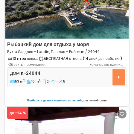
Previous
Next
Рыбацкий дом для отдыха у моря
Бухта Ланджин - Lanđin, Пашман - Pašman / 24044
10 m од пляжа
БЕСПЛАТНАЯ отмена (14 дней до прибытия)
Объекты проживания:
Количество единиц:
1
Двухкомнатный дом Бухта Ланджин - Lanđin, Пашман
ДОМ
K-24044
2
2
53 m
10 m
2
1
5
Выберите даты и количество гостей
для точной цены
до -24 %