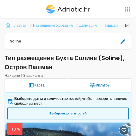
Главная
Размещение Хорватия
Далмация
Пашман
Тип р
Soline
Тип размещения Бухта Солине (Soline),
Остров Пашман
Найдено 113 варианта
Карта
Фильтры
Выберите даты и количество гостей
, чтобы проверить наличие
свободных мест
Выберите даты и гостей
-10 %