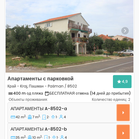
Previous
Next
Апартаменты с парковкой
4,9
Край - Kraj, Пашман - Pašman / 8502
400 m од пляжа
БЕСПЛАТНАЯ отмена (14 дней до прибытия)
Объекты проживания:
Количество единиц:
2
Двухкомнатные апартаменты Край - Kraj, Пашман - P
АПАРТАМЕНТЫ
A-8502-a
2
2
42 m
7 m
2
1
4
Апартаменты A-8502-b
АПАРТАМЕНТЫ
A-8502-b
2
2
35 m
10 m
1
1
4