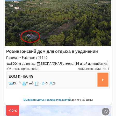
Previous
Next
Робинзонский дом для отдыха в уединении
Пашман - Pašman / 15649
800 m од пляжа
БЕСПЛАТНАЯ отмена (14 дней до прибытия)
Объекты проживания:
Количество единиц:
1
Однокомнатный дом Пашман - Pašman K-15649
ДОМ
K-15649
2
2
13 m
11 m
1
0
2
Выберите даты и количество гостей
для точной цены
-10 %