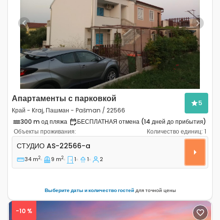
Previous
Next
Апартаменты с парковкой
5
Край - Kraj, Пашман - Pašman / 22566
300 m од пляжа
БЕСПЛАТНАЯ отмена (14 дней до прибытия)
Объекты проживания:
Количество единиц:
1
Студио-апартаменты Край - Kraj, Пашман - Pašman A
СТУДИО
AS-22566-a
2
2
34 m
9 m
1
1
2
Выберите даты и количество гостей
для точной цены
-10 %