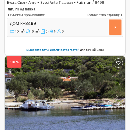
Бухта Свети Анте - Sveti Ante, Пашман - Pašman / 8499
5 m од пляжа
Объекты проживания:
Количество единиц:
1
Трёхкомнатный дом Бухта Свети Анте - Sveti Ante, П
ДОМ
K-8499
2
2
40 m
16 m
3
1
6
Выберите даты и количество гостей
для точной цены
-10 %
Previous
Next