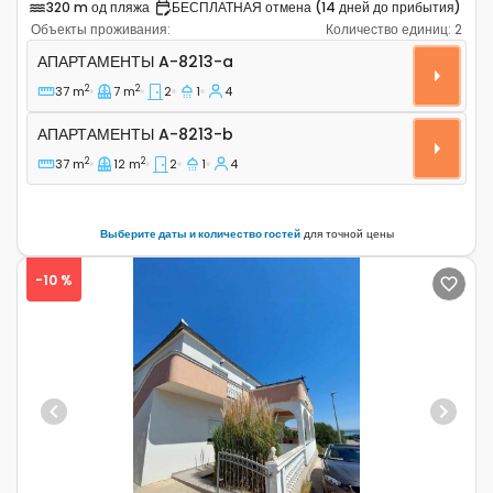
320 m од пляжа
БЕСПЛАТНАЯ отмена (14 дней до прибытия)
Объекты проживания:
Количество единиц:
2
Двухкомнатные апартаменты Край - Kraj, Пашман - P
АПАРТАМЕНТЫ
A-8213-a
2
2
37 m
7 m
2
1
4
Апартаменты A-8213-b
АПАРТАМЕНТЫ
A-8213-b
2
2
37 m
12 m
2
1
4
Выберите даты и количество гостей
для точной цены
-10 %
Previous
Next