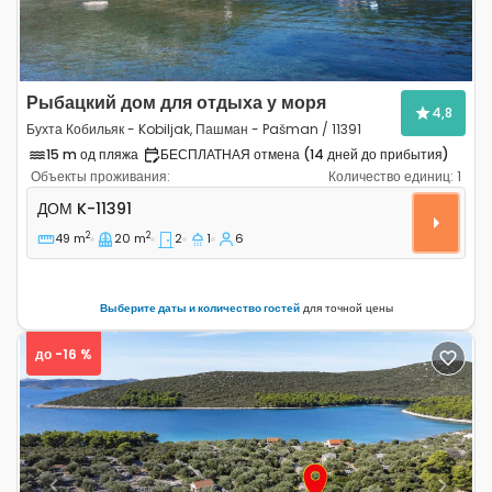
Рыбацкий дом для отдыха у моря
4,8
Бухта Кобильяк - Kobiljak, Пашман - Pašman / 11391
15 m од пляжа
БЕСПЛАТНАЯ отмена (14 дней до прибытия)
Объекты проживания:
Количество единиц:
1
Двухкомнатный дом Бухта Кобильяк - Kobiljak, Пашман
ДОМ
K-11391
2
2
49 m
20 m
2
1
6
Выберите даты и количество гостей
для точной цены
до -16 %