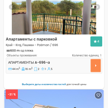
Previous
Next
Апартаменты с парковкой
4
Край - Kraj, Пашман - Pašman / 696
600 m од пляжа
Объекты проживания:
Количество единиц:
1
Двухкомнатные апартаменты Край - Kraj, Пашман - P
АПАРТАМЕНТЫ
A-696-a
2
2
44 m
16 m
2
1
5
Выберите даты и количество гостей
для точной цены
-31 %