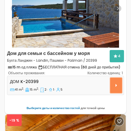
Previous
Next
Дом для семьи с бассейном у моря
4
Бухта Ланджин - Lanđin, Пашман - Pašman / 20399
15 m од пляжа
БЕСПЛАТНАЯ отмена (60 дней до прибытия)
Объекты проживания:
Количество единиц:
1
Двухкомнатный дом Бухта Ланджин - Lanđin, Пашман 
ДОМ
K-20399
2
2
41 m
15 m
2
1
5
Выберите даты и количество гостей
для точной цены
-19 %