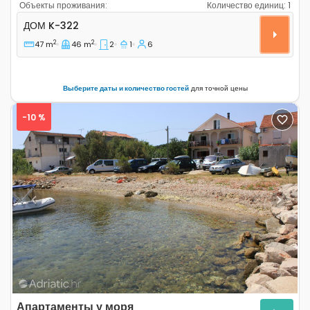
Объекты проживания:
Количество единиц:
1
Двухкомнатный дом Бухта Зубор - Zuborovica, Пашма
ДОМ
K-322
2
2
47 m
46 m
2
1
6
Выберите даты и количество гостей
для точной цены
-10 %
Previous
Next
Апартаменты у моря