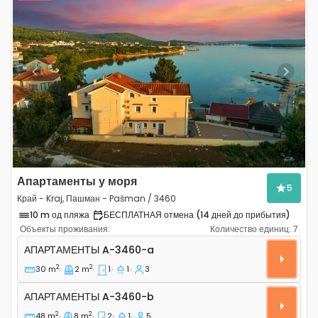
Previous
Next
Апартаменты у моря
5
Край - Kraj, Пашман - Pašman / 3460
10 m од пляжа
БЕСПЛАТНАЯ отмена (14 дней до прибытия)
Объекты проживания:
Количество единиц:
7
Однокомнатные апартаменты Край - Kraj, Пашман - 
АПАРТАМЕНТЫ
A-3460-a
2
2
30 m
2 m
1
1
3
Апартаменты A-3460-b
АПАРТАМЕНТЫ
A-3460-b
2
2
48 m
8 m
2
1
5