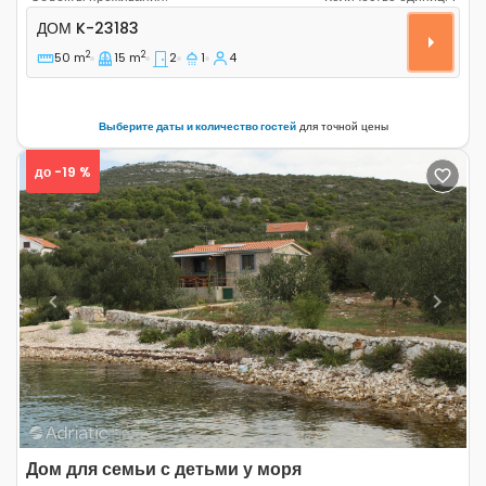
Двухкомнатный дом Бухта Свети Анте - Sveti Ante, П
ДОМ
K-23183
2
2
50 m
15 m
2
1
4
Выберите даты и количество гостей
для точной цены
до -19 %
Previous
Next
Дом для семьи с детьми у моря