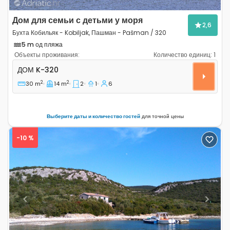
Дом для семьи с детьми у моря
2,6
Бухта Кобильяк - Kobiljak, Пашман - Pašman / 320
5 m од пляжа
Объекты проживания:
Количество единиц:
1
Двухкомнатный дом Бухта Кобильяк - Kobiljak, Пашма
ДОМ
K-320
2
2
30 m
14 m
2
1
6
Выберите даты и количество гостей
для точной цены
-10 %
Previous
Next