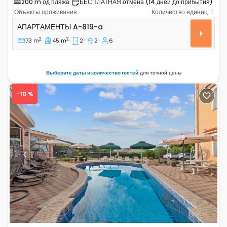
200 m од пляжа
БЕСПЛАТНАЯ отмена (14 дней до прибытия)
Объекты проживания:
Количество единиц:
1
Двухкомнатные апартаменты Край - Kraj, Пашман - P
АПАРТАМЕНТЫ
A-819-a
2
2
73 m
45 m
2
2
6
Выберите даты и количество гостей
для точной цены
-10 %
Previous
Next