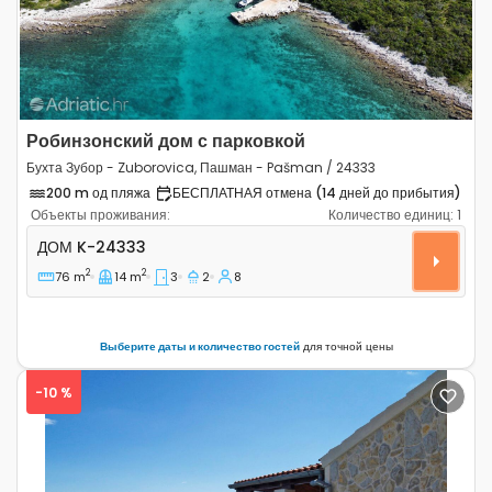
Робинзонский дом с парковкой
Бухта Зубор - Zuborovica, Пашман - Pašman / 24333
200 m од пляжа
БЕСПЛАТНАЯ отмена (14 дней до прибытия)
Объекты проживания:
Количество единиц:
1
Трёхкомнатный дом Бухта Зубор - Zuborovica, Пашма
ДОМ
K-24333
2
2
76 m
14 m
3
2
8
Выберите даты и количество гостей
для точной цены
-10 %