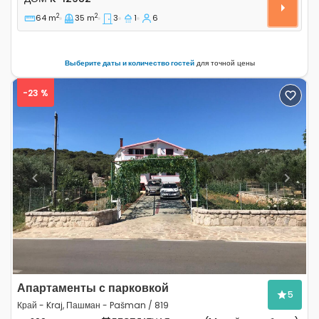
2
2
64 m
35 m
3
1
6
Выберите даты и количество гостей
для точной цены
-23 %
Previous
Next
Апартаменты с парковкой
5
Край - Kraj, Пашман - Pašman / 819