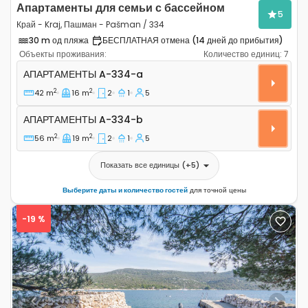
Апартаменты для семьи с бассейном
5
Край - Kraj, Пашман - Pašman / 334
30 m од пляжа
БЕСПЛАТНАЯ отмена (14 дней до прибытия)
Объекты проживания:
Количество единиц:
7
Двухкомнатные апартаменты Край - Kraj, Пашман - P
АПАРТАМЕНТЫ
A-334-a
2
2
42 m
16 m
2
1
5
Апартаменты A-334-b
АПАРТАМЕНТЫ
A-334-b
2
2
56 m
19 m
2
1
5
Показать все единицы
(+
5
)
Выберите даты и количество гостей
для точной цены
-19 %
Previous
Next