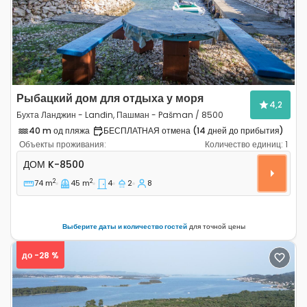
Рыбацкий дом для отдыха у моря
4,2
Бухта Ланджин - Lanđin, Пашман - Pašman / 8500
40 m од пляжа
БЕСПЛАТНАЯ отмена (14 дней до прибытия)
Объекты проживания:
Количество единиц:
1
Четырёхкомнатный дом Бухта Ланджин - Lanđin, Пашм
ДОМ
K-8500
2
2
74 m
45 m
4
2
8
Выберите даты и количество гостей
для точной цены
до -28 %