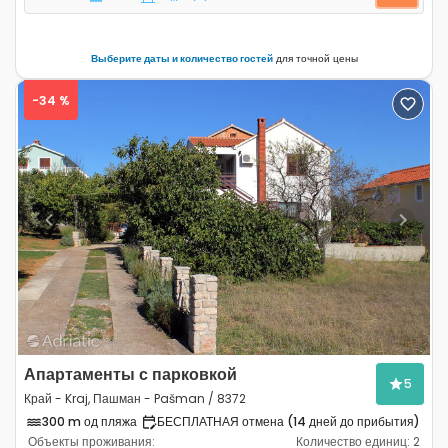
Выберите даты и количество гостей
для точной цены
-34 %
Previous
Next
Апартаменты с парковкой
5
Край - Kraj, Пашман - Pašman / 8372
300 m од пляжа
БЕСПЛАТНАЯ отмена (14 дней до прибытия)
Объекты проживания:
Количество единиц:
2