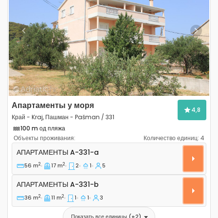
Previous
Next
Апартаменты у моря
4,8
Край - Kraj, Пашман - Pašman / 331
100 m од пляжа
Объекты проживания:
Количество единиц:
4
Двухкомнатные апартаменты Край - Kraj, Пашман - P
АПАРТАМЕНТЫ
A-331-a
2
2
56 m
17 m
2
1
5
Апартаменты A-331-b
АПАРТАМЕНТЫ
A-331-b
2
2
36 m
11 m
1
1
3
Показать все единицы
(+
2
)