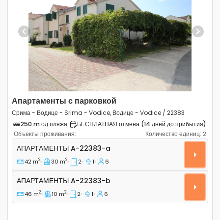
Previous
Next
Апартаменты с парковкой
Срима - Водице - Srima - Vodice, Водице - Vodice / 22383
250 m од пляжа
БЕСПЛАТНАЯ отмена (14 дней до прибытия)
Объекты проживания:
Количество единиц:
2
Двухкомнатные апартаменты Срима - Водице - Srima -
АПАРТАМЕНТЫ
A-22383-a
2
2
42 m
30 m
2
1
6
Апартаменты A-22383-b
АПАРТАМЕНТЫ
A-22383-b
2
2
46 m
10 m
2
1
6