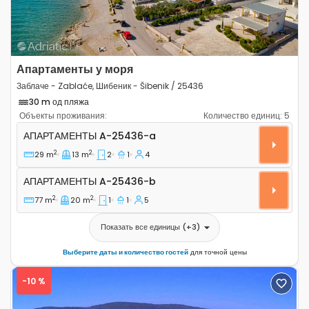
Апартаменты у моря
Заблаче - Zablaće, Шибеник - Šibenik / 25436
30 m од пляжа
Объекты проживания:
Количество единиц:
5
Двухкомнатные апартаменты Заблаче - Zablaće, Шибен
АПАРТАМЕНТЫ
A-25436-a
2
2
29 m
13 m
2
1
4
Апартаменты A-25436-b
АПАРТАМЕНТЫ
A-25436-b
2
2
77 m
20 m
1
1
5
Показать все единицы
(+
3
)
Выберите даты и количество гостей
для точной цены
-10 %