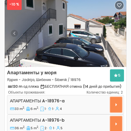
-10 %
Previous
Next
Апартаменты у моря
5
Ядрия - Jadrija, Шибеник - Šibenik / 18976
130 m од пляжа
БЕСПЛАТНАЯ отмена (14 дней до прибытия)
Объекты проживания:
Количество единиц:
2
Однокомнатные апартаменты Ядрия - Jadrija, Шибеник 
АПАРТАМЕНТЫ
A-18976-a
2
2
33 m
6 m
1
1
4
Апартаменты A-18976-b
АПАРТАМЕНТЫ
A-18976-b
2
2
36 m
5 m
2
1
5