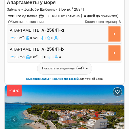
Апартаменты у моря
Заблаче - Zablaće, Шибеник - Šibenik / 25841
60 m од пляжа
БЕСПЛАТНАЯ отмена (14 дней до прибытия)
Объекты проживания:
Количество единиц:
6
Однокомнатные апартаменты Заблаче - Zablaće, Шибен
АПАРТАМЕНТЫ
A-25841-a
2
2
38 m
8 m
1
1
5
Апартаменты A-25841-b
АПАРТАМЕНТЫ
A-25841-b
2
2
36 m
8 m
1
1
4
Показать все единицы
(+
4
)
Выберите даты и количество гостей
для точной цены
-14 %
Previous
Next