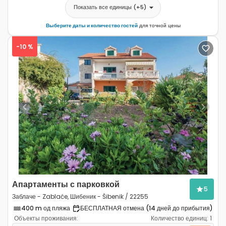
Показать все единицы
(+
5
)
Выберите даты и количество гостей
для точной цены
-10 %
Previous
Next
Апартаменты с парковкой
5
Заблаче - Zablaće, Шибеник - Šibenik / 22255
400 m од пляжа
БЕСПЛАТНАЯ отмена (14 дней до прибытия)
Объекты проживания:
Количество единиц:
1