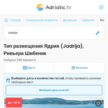
Главная
Размещение Хорватия
Далмация
Шибеник
Тип р
Jadrija
Тип размещения Ядрия (Jadrija),
Ривьера Шибеник
Найдено 295 варианта
Карта
Фильтры
Выберите даты и количество гостей
, чтобы проверить наличие
свободных мест
Выберите даты и гостей
до -19 %