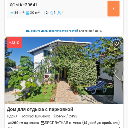
Двухкомнатный дом Ядрия - Jadrija, Шибеник - Šibenik
ДОМ
K-20641
2
2
36 m
30 m
2
1
4
Выберите даты и количество гостей
для точной цены
-23 %
Previous
Next
Дом для отдыха с парковкой
Ядрия - Jadrija, Шибеник - Šibenik / 24931
260 m од пляжа
БЕСПЛАТНАЯ отмена (14 дней до прибытия)