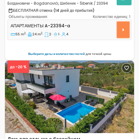
Богдановичи - Bogdanovići, Шибеник - Šibenik / 23394
БЕСПЛАТНАЯ отмена (14 дней до прибытия)
Объекты проживания:
Количество единиц:
1
Двухкомнатные апартаменты Богдановичи - Bogdanović
АПАРТАМЕНТЫ
A-23394-a
2
2
55 m
24 m
2
1
4
Выберите даты и количество гостей
для точной цены
до -20 %
Previous
Next