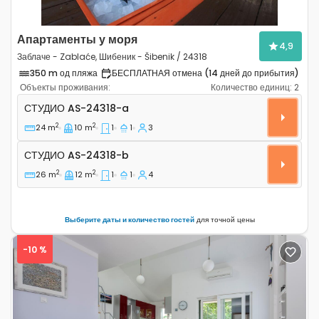
Апартаменты у моря
4,9
Заблаче - Zablaće, Шибеник - Šibenik / 24318
350 m од пляжа
БЕСПЛАТНАЯ отмена (14 дней до прибытия)
Объекты проживания:
Количество единиц:
2
Студио-апартаменты Заблаче - Zablaće, Шибеник - Ši
СТУДИО
AS-24318-a
2
2
24 m
10 m
1
1
3
Студио AS-24318-b
СТУДИО
AS-24318-b
2
2
26 m
12 m
1
1
4
Выберите даты и количество гостей
для точной цены
-10 %