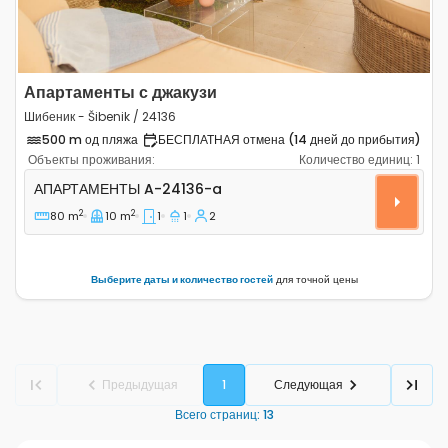
Апартаменты с джакузи
Шибеник - Šibenik / 24136
500 m од пляжа
БЕСПЛАТНАЯ отмена (14 дней до прибытия)
Объекты проживания:
Количество единиц:
1
Однокомнатные апартаменты Шибеник - Šibenik A-241
АПАРТАМЕНТЫ
A-24136-a
2
2
80 m
10 m
1
1
2
Выберите даты и количество гостей
для точной цены
Предыдущая
1
Следующая
Всего страниц
:
13