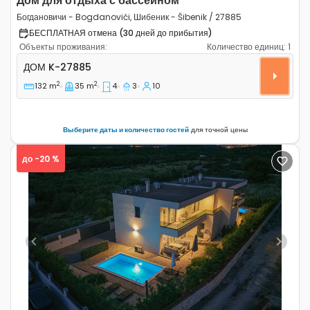
Дом для отдыха с бассейном
Богдановичи - Bogdanovići, Шибеник - Šibenik / 27885
БЕСПЛАТНАЯ отмена (30 дней до прибытия)
Объекты проживания:
Количество единиц:
1
Четырёхкомнатный дом Богдановичи - Bogdanovići, Ши
ДОМ
K-27885
2
2
132 m
35 m
4
3
10
Выберите даты и количество гостей
для точной цены
до -20 %
Previous
Next