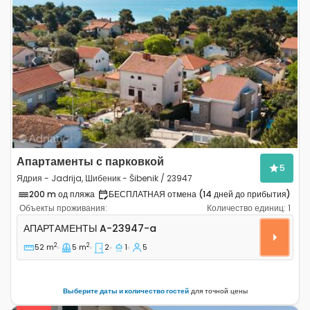
Previous
Next
Апартаменты с парковкой
5
Ядрия - Jadrija, Шибеник - Šibenik / 23947
200 m од пляжа
БЕСПЛАТНАЯ отмена (14 дней до прибытия)
Объекты проживания:
Количество единиц:
1
Двухкомнатные апартаменты Ядрия - Jadrija, Шибеник 
АПАРТАМЕНТЫ
A-23947-a
2
2
52 m
5 m
2
1
5
Выберите даты и количество гостей
для точной цены