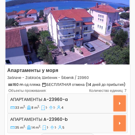
Previous
Next
Апартаменты у моря
Заблаче - Zablaće, Шибеник - Šibenik / 23960
160 m од пляжа
БЕСПЛАТНАЯ отмена (14 дней до прибытия)
Объекты проживания:
Количество единиц:
7
Однокомнатные апартаменты Заблаче - Zablaće, Шибен
АПАРТАМЕНТЫ
A-23960-a
2
2
33 m
8 m
1
1
4
Апартаменты A-23960-b
АПАРТАМЕНТЫ
A-23960-b
2
2
35 m
14 m
1
1
5