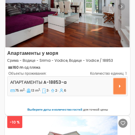
Previous
Next
Апартаменты у моря
Срима - Водице - Srima - Vodice, Водице - Vodice / 18853
160 m од пляжа
Объекты проживания:
Количество единиц:
1
Трёхкомнатные апартаменты Срима - Водице - Srima -
АПАРТАМЕНТЫ
A-18853-a
2
2
75 m
13 m
3
2
6
Выберите даты и количество гостей
для точной цены
-10 %