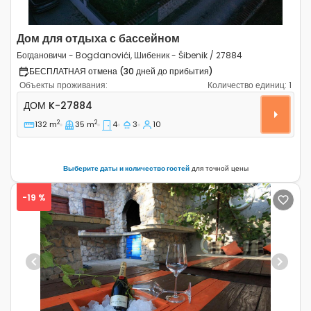
Дом для отдыха с бассейном
Богдановичи - Bogdanovići, Шибеник - Šibenik / 27884
БЕСПЛАТНАЯ отмена (30 дней до прибытия)
Объекты проживания:
Количество единиц:
1
Четырёхкомнатный дом Богдановичи - Bogdanovići, Ши
ДОМ
K-27884
2
2
132 m
35 m
4
3
10
Выберите даты и количество гостей
для точной цены
-19 %
Previous
Next