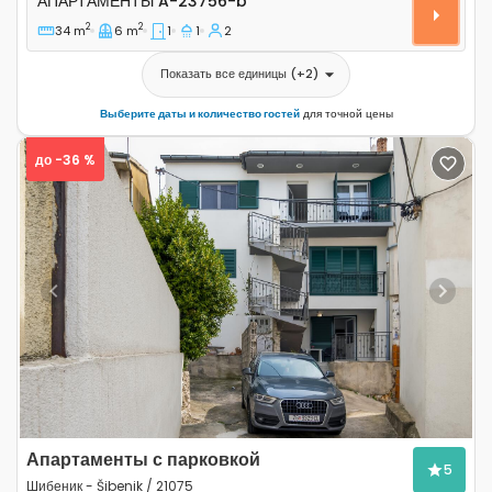
АПАРТАМЕНТЫ
A-23756-b
2
2
34 m
6 m
1
1
2
Показать все единицы
(+
2
)
Выберите даты и количество гостей
для точной цены
до -36 %
Previous
Next
Апартаменты с парковкой
5
Шибеник - Šibenik / 21075