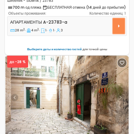
Шибеник - Šibenik / 23783
700 m од пляжа
БЕСПЛАТНАЯ отмена (14 дней до прибытия)
Объекты проживания:
Количество единиц:
1
Однокомнатные апартаменты Шибеник - Šibenik A-237
АПАРТАМЕНТЫ
A-23783-a
2
2
28 m
4 m
1
1
3
Выберите даты и количество гостей
для точной цены
до -28 %
Previous
Next