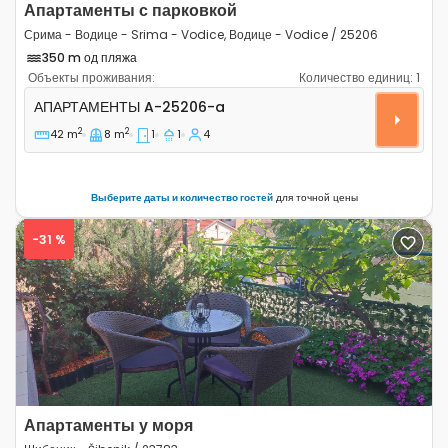
Апартаменты с парковкой
Срима - Водице - Srima - Vodice, Водице - Vodice / 25206
350 m од пляжа
Объекты проживания:
Количество единиц:
1
Однокомнатные апартаменты Срима - Водице - Srima -
АПАРТАМЕНТЫ
A-25206-a
2
2
42 m
8 m
1
1
4
Выберите даты и количество гостей
для точной цены
-31 %
Previous
Next
Апартаменты у моря