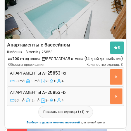
Previous
Next
Апартаменты с бассейном
5
Шибеник - Šibenik / 25853
700 m од пляжа
БЕСПЛАТНАЯ отмена (14 дней до прибытия)
Объекты проживания:
Количество единиц:
3
Двухкомнатные апартаменты Шибеник - Šibenik A-258
АПАРТАМЕНТЫ
A-25853-a
2
2
53 m
15 m
2
1
4
Апартаменты A-25853-b
АПАРТАМЕНТЫ
A-25853-b
2
2
53 m
12 m
2
1
4
Показать все единицы
(+
1
)
Выберите даты и количество гостей
для точной цены