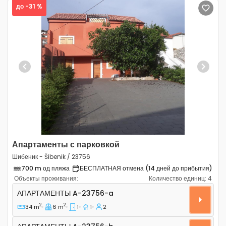
до -31 %
Previous
Next
Апартаменты с парковкой
Шибеник - Šibenik / 23756
700 m од пляжа
БЕСПЛАТНАЯ отмена (14 дней до прибытия)
Объекты проживания:
Количество единиц:
4
Однокомнатные апартаменты Шибеник - Šibenik A-23
АПАРТАМЕНТЫ
A-23756-a
2
2
34 m
6 m
1
1
2
Апартаменты A-23756-b