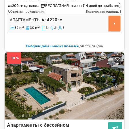
200 m од пляжа
БЕСПЛАТНАЯ отмена (14 дней до прибытия)
Объекты проживания:
Количество единиц:
1
Трёхкомнатные апартаменты Заблаче - Zablaće, Шибен
АПАРТАМЕНТЫ
A-4220-c
2
2
89 m
30 m
3
2
8
Выберите даты и количество гостей
для точной цены
-10 %
Previous
Next
Апартаменты с бассейном
5