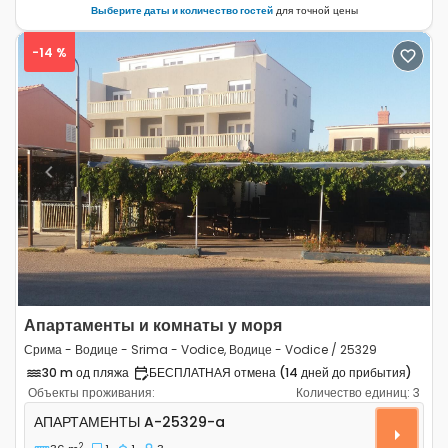
Выберите даты и количество гостей
для точной цены
-14 %
Previous
Next
Апартаменты и комнаты у моря
Срима - Водице - Srima - Vodice, Водице - Vodice / 25329
30 m од пляжа
БЕСПЛАТНАЯ отмена (14 дней до прибытия)
Объекты проживания:
Количество единиц:
3
Однокомнатные апартаменты Срима - Водице - Srima -
АПАРТАМЕНТЫ
A-25329-a
2