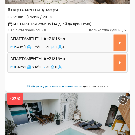
Апартаменты у моря
Шибеник - Šibenik / 21816
БЕСПЛАТНАЯ отмена (14 дней до прибытия)
Объекты проживания:
Количество единиц:
2
Двухкомнатные апартаменты Шибеник - Šibenik A-2181
АПАРТАМЕНТЫ
A-21816-a
2
2
54 m
6 m
2
1
4
Апартаменты A-21816-b
АПАРТАМЕНТЫ
A-21816-b
2
2
64 m
6 m
3
1
5
Выберите даты и количество гостей
для точной цены
-27 %