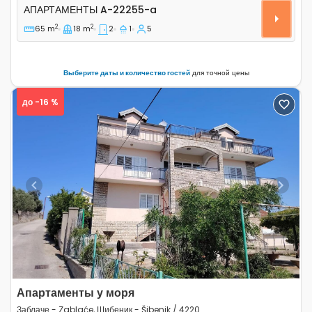
Двухкомнатные апартаменты Заблаче - Zablaće, Шибен
АПАРТАМЕНТЫ
A-22255-a
2
2
65 m
18 m
2
1
5
Выберите даты и количество гостей
для точной цены
до -16 %
Previous
Next
Апартаменты у моря
Заблаче - Zablaće, Шибеник - Šibenik / 4220