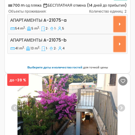
700 m од пляжа
БЕСПЛАТНАЯ отмена (14 дней до прибытия)
Объекты проживания:
Количество единиц:
2
Двухкомнатные апартаменты Шибеник - Šibenik A-210
АПАРТАМЕНТЫ
A-21075-a
2
2
54 m
5 m
2
1
5
Апартаменты A-21075-b
АПАРТАМЕНТЫ
A-21075-b
2
2
41 m
13 m
1
2
4
Выберите даты и количество гостей
для точной цены
до -39 %
Previous
Next