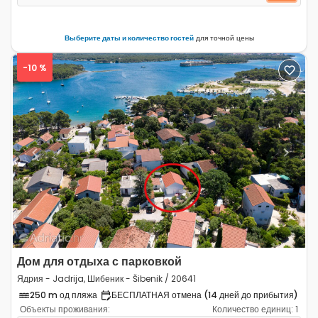
Выберите даты и количество гостей
для точной цены
-10 %
Previous
Next
Дом для отдыха с парковкой
Ядрия - Jadrija, Шибеник - Šibenik / 20641
250 m од пляжа
БЕСПЛАТНАЯ отмена (14 дней до прибытия)
Объекты проживания:
Количество единиц:
1