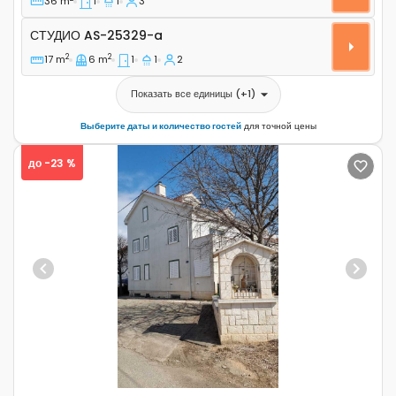
36 m
1
1
3
Студио AS-25329-a
СТУДИО
AS-25329-a
2
2
17 m
6 m
1
1
2
Показать все единицы
(+
1
)
Выберите даты и количество гостей
для точной цены
до -23 %
Previous
Next