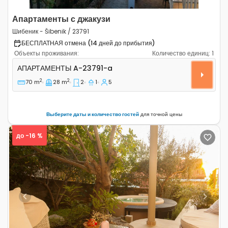
Апартаменты с джакузи
Шибеник - Šibenik / 23791
БЕСПЛАТНАЯ отмена (14 дней до прибытия)
Объекты проживания:
Количество единиц:
1
Двухкомнатные апартаменты Шибеник - Šibenik A-237
АПАРТАМЕНТЫ
A-23791-a
2
2
70 m
28 m
2
1
5
Выберите даты и количество гостей
для точной цены
до -16 %
Previous
Next