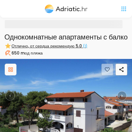
Однокомнатные апартаменты с балкон
Отлично, от сердца рекомендую
5.0
(
1
)
650 m
од пляжа
Пляж
Previous
Nex