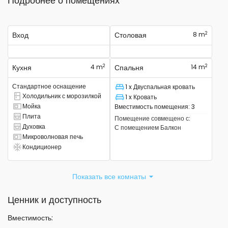
Подробнее о помещениях
2
Вход
Столовая
8 m
2
2
Кухня
4 m
Спальня
14 m
Стандартное оснащение
1 x Двуспальная кровать
Спальное место
Холодильник с морозилкой
1 x Кровать
Есть комбинированный холодильник.
Спальное место
Мойка
Вместимость помещения
:
3
Там есть раковина
Плита
Помещение совмещено с
:
Там есть плита
Духовка
С помещением
Балкон
Там есть духовка
Микроволновая печь
Есть микроволновая печь
Кондиционер
Есть кондиционер
Показать все комнаты
Ценник и доступность
Вместимость
: