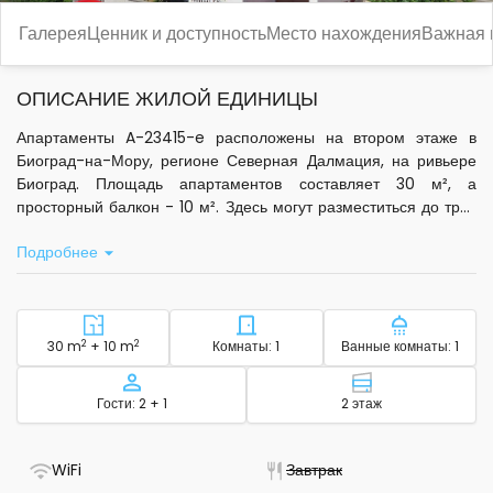
Галерея
Ценник и доступность
Место нахождения
Важная
ОПИСАНИЕ ЖИЛОЙ ЕДИНИЦЫ
Апартаменты A-23415-e расположены на втором этаже в
Биоград-на-Мору, регионе Северная Далмация, на ривьере
Биоград. Площадь апартаментов составляет 30 м², а
просторный балкон - 10 м². Здесь могут разместиться до трёх
гостей, спальные места организованы в одной спальне. В
Подробнее
распоряжении гостей - кондиционер на кухне, стандартный
Wi-Fi и спутниковое телевидение.
Кухня оборудована всем необходимым для самостоятельного
приготовления пищи: есть микроволновая печь, электрический
2
Район - размещение
2
Количество спален - размещ
Количество
30 m
+ 10 m
Комнаты: 1
Ванные комнаты: 1
чайник, кофемашина и базовая посуда. В ванной комнате
предоставляются туалетные принадлежности и полотенца.
Вместимость
Этаж - размещ
Гости: 2 + 1
2 этаж
Для удобства гостей - постельное бельё, фен, утюг с
гладильной доской и прачечная. На территории имеется
бесплатная частная парковка и фиксированный гриль.
- Есть Wi-Fi
- Не доступно
WiFi
Завтрак
Апартаменты подходят для размещения с домашними