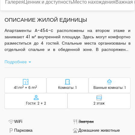
Галерея
Ценник и доступность
Место нахождения
Важная
ОПИСАНИЕ ЖИЛОЙ ЕДИНИЦЫ
Апартаменты A-454-c расположены на втором этаже и
занимают 41 м² внутренней площади. Здесь могут комфортно
разместиться до 4 гостей. Спальные места организованы в
отдельной спальне и в обеденной зоне. В распоряжении
гостей собственная кухня с базовым набором посуды, что
Подробнее
позволяет готовить привычные блюда во время отдыха.
В апартаментах есть кондиционер, установленный на кухне,
стандартный Wi-Fi и спутниковое телевидение. Для удобства
предоставляются постельное бельё, туалетные
2
Район - размещение
2
Количество спален - размещ
Количество
41 m
+ 6 m
Комнаты: 1
Ванные комнаты: 1
принадлежности и полотенца для ванной. На балконе
площадью 6 м² открывается вид на море - отличное место
Вместимость
Этаж - размещ
Гости: 2 + 2
2 этаж
для отдыха на свежем воздухе.
Объект находится в регионе Северная Далмация, на ривьере
- Есть Wi-Fi
- Не доступно
WiFi
Завтрак
Дуги оток, в поселке Сали. До моря всего 80 метров, а до
- Доступна парковка
- Pet f
Парковка
Домашние животные
галечного пляжа - 250 метров. Центр поселка расположен в