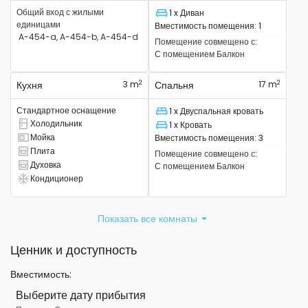
Общий вход с жилыми
1 x Диван
Спальное место
единицами
Вместимость помещения
:
1
A-454-a, A-454-b, A-454-d
Помещение совмещено с
:
С помещением
Балкон
2
2
Кухня
3 m
Спальня
17 m
Стандартное оснащение
1 x Двуспальная кровать
Спальное место
Холодильник
1 x Кровать
Там есть холодильник
Спальное место
Мойка
Вместимость помещения
:
3
Там есть раковина
Плита
Помещение совмещено с
:
Там есть плита
Духовка
С помещением
Балкон
Там есть духовка
Кондиционер
Есть кондиционер
Показать все комнаты
Ценник и доступность
Вместимость
:
Выберите дату прибытия