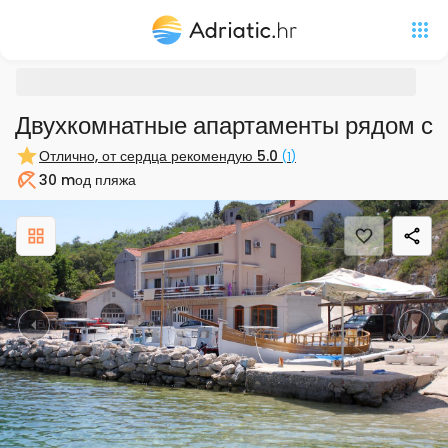
Двухкомнатные апартаменты рядом с п
Отлично, от сердца рекомендую
5.0
(
1
)
30 m
од пляжа
Пляж
Previous
Nex