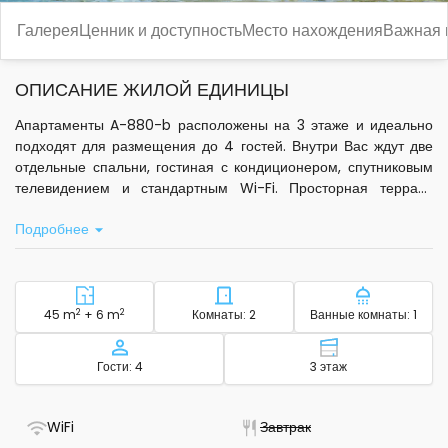
Галерея
Ценник и доступность
Место нахождения
Важная
ОПИСАНИЕ ЖИЛОЙ ЕДИНИЦЫ
Апартаменты A-880-b расположены на 3 этаже и идеально
подходят для размещения до 4 гостей. Внутри Вас ждут две
отдельные спальни, гостиная с кондиционером, спутниковым
телевидением и стандартным Wi-Fi. Просторная терраса
площадью 6 м² открывает вид на море, что позволит Вам
Подробнее
наслаждаться атмосферой Северная Далмация и ривьеры
Дуги оток.
Кухня оборудована всем необходимым для самостоятельного
приготовления пищи: есть базовая посуда, микроволновая
2
Район - размещение
2
Количество спален - размещ
Количество
45 m
+ 6 m
Комнаты: 2
Ванные комнаты: 1
печь и кофемашина. В распоряжении гостей также постельное
белье, туалетные принадлежности, полотенца, фен, утюг с
Вместимость
Этаж - размещ
Гости: 4
3 этаж
гладильной доской и детская кроватка. Для удобства
предусмотрены прачечная и бесплатная частная парковка.
- Есть Wi-Fi
- Не доступно
WiFi
Завтрак
На территории площадью 100 м² находится зона для отдыха