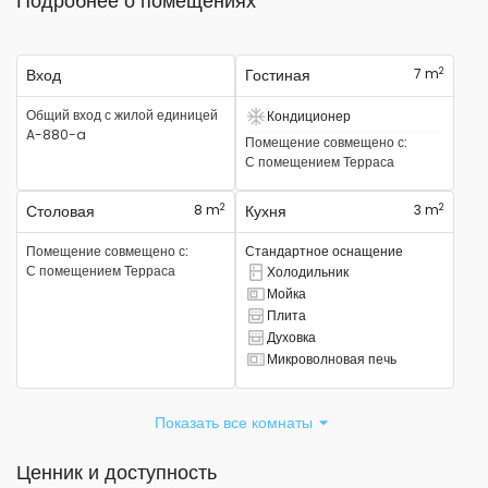
Подробнее о помещениях
2
Вход
Гостиная
7 m
Общий вход с жилой единицей
Кондиционер
Есть кондиционер
A-880-a
Помещение совмещено с
:
С помещением
Терраса
2
2
Столовая
8 m
Кухня
3 m
Помещение совмещено с
:
Стандартное оснащение
С помещением
Терраса
Холодильник
Там есть холодильник
Мойка
Там есть раковина
Плита
Там есть плита
Духовка
Там есть духовка
Микроволновая печь
Есть микроволновая печь
Показать все комнаты
Ценник и доступность