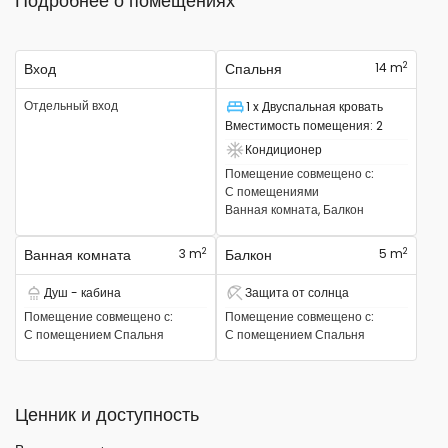
Подробнее о помещениях
2
Вход
Спальня
14 m
Отдельный вход
1 x Двуспальная кровать
Спальное место
Вместимость помещения
:
2
Кондиционер
Есть кондиционер
Помещение совмещено с
:
С помещениями
Ванная комната, Балкон
2
2
Ванная комната
3 m
Балкон
5 m
Душ - кабина
Защита от солнца
Есть душевая кабина
Проживание – защита от солнца
Помещение совмещено с
:
Помещение совмещено с
:
С помещением
Спальня
С помещением
Спальня
Ценник и доступность