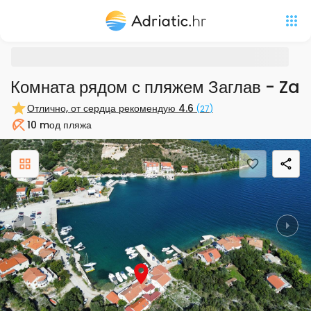
Комната рядом с пляжем Заглав - Zag
Отлично, от сердца рекомендую
4.6
(
27
)
10 m
од пляжа
Пляж
Previous
Nex